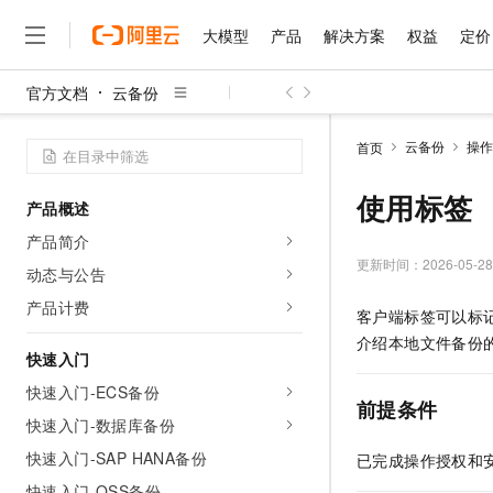
大模型
产品
解决方案
权益
定价
官方文档
云备份
大模型
产品
解决方案
权益
定价
云市场
伙伴
服务
了解阿里云
精选产品
精选解决方案
普惠上云
产品定价
精选商城
成为销售伙伴
售前咨询
为什么选择阿里云
千问AI平台
云备份
操作
首页
了解云产品的定价详情
大模型服务平台百炼
千问办公，解锁你的工作
普惠上云 官方力荐
分销伙伴
在线服务
网站建设
什么是云计算
大
大模型服务与应用平台
企业级Agent产品，直接
云服务器38元/年起，超
使用标签
产品概述
咨询伙伴
多端小程序
技术领先
云上成本管理
售后服务
千问大模型
Agency Agents：拥
官方推荐返现计划
大模型
产品简介
大模型
精选产品
精选解决方案
Salesforce 国际版订阅
稳定可靠
管理和优化成本
多元化、高性能、安全可靠
推荐新用户得奖励，单订单
更新时间：
2026-05-28
销售伙伴合作计划
动态与公告
自助服务
友盟天域
安全合规
人工智能与机器学习
AI
文本生成
无影云电脑
HappyHorse 打造一
云工开物
产品计费
客户端标签可以标
无影生态合作计划
在线服务
观测云
分析师报告
随时随地安全接入的云上超
高校专属算力普惠，学生认
计算
互联网应用开发
Qwen3.8-Max
介绍本地文件备份
HOT
Salesforce On Alibaba C
工单服务
快速入门
智能体时代全能旗舰模型
Tuya 物联网平台阿里云
研究报告与白皮书
云解析DNS
快速拥有专属 OpenClaw
Consulting Partner 合
大数据
容器
快速入门-ECS备份
免费试用
短信专区
前提条件
蓝凌 OA
Qwen3.7-Plus
AI 大模型销售与服务生
快速入门-数据库备份
现代化应用
存储
天池大赛
能看、能想、能动手的多模
云原生大数据计算服务 Max
解决方案免费试用 新老
电子合同
快速入门-SAP HANA备份
已完成操作授权和
面向分析的企业级SaaS模
最高领取价值200元试用
安全
网络与CDN
AI 算法大赛
Qwen3-VL-Plus
畅捷通
快速入门-OSS备份