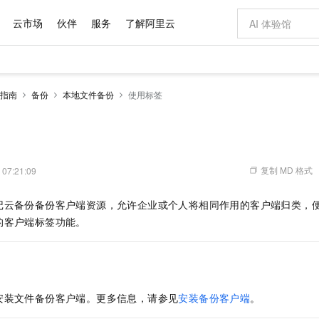
云市场
伙伴
服务
了解阿里云
AI 特惠
数据与 API
成为产品伙伴
企业增值服务
最佳实践
价格计算器
AI 场景体
基础软件
产品伙伴合
阿里云认证
市场活动
配置报价
大模型
指南
备份
本地文件备份
使用标签
自助选配和估算价格
新方式
域名与网站
睿译宝，AI翻译排版一步到位
智启 AI 普惠权益
产品生态集成认证中心
企业支持计划
云上春晚
千问官方 MaaS 平台，为开发者和 Agent 而生，新用户赠送 1 亿 + tokens 额度
云服务器 EC
Qwen Aud
AI Coding
阿里云Maa
2026 阿里云
为企业打
数据集
Windows
大模型认证
模型
NEW
NEW
交付可用成果
值低价云产品抢先购
提供智能易用的域名与建站服务
上传文档即自动完成翻译和格式还原
至高享 1亿+免费 tokens，加速 Al 应用落地
安全可靠、弹
智能编程，一键
产品生态伙伴
专家技术服务
云上奥运之旅
弹性计算合作
阿里云中企出
手机三要素
宝塔 Linux
全部认证
价格优势
有专属领域专家
对象存储 OSS
GLM-5.2：长任务时代开源旗舰模型
阿里云 OPC 创新助力计划
云数据库 RD
即刻拥有 DeepS
AI 电商营销
产品生态伙伴工作台
企业增值服务台
云栖战略参考
云存储合作计
云栖大会
身份实名认证
CentOS
训练营
推动算力普惠，释放技术红利
的大模型服务
最高返9万
多领域专家智能体,一键组建 AI 虚拟交付团队
至高百万元 Token 补贴，加速一人公司成长
稳定、安全、高性价比、高性能的云存储服务
真正可用的 1M 上下文,一次完成代码全链路开发
轻松解锁专属 Dee
从图文生成到
复制 MD 格式
 07:21:09
云上的中国
数据库合作计
活动全景
短信
Docker
图片和
站式影视创作平台
人工智能平台 PAI
Hermes Agent，打造自进化智能体
Token Plan 模型订阅计划
Qoder
5 分钟轻松部署
AI 广告创作
企业成长
大模型
NEW
信息公告
记
云备份
备份客户端资源，允许企业或个人将相同作用的客户端归类，
看见新力量
云网络合作计
OCR 文字识别
JAVA
级电脑
证享300元代金券
可视化编排打通从文字构思到成片全链路闭环
一站式AI开发、训练和推理服务
自主进化，持久记忆，越用越聪明
Qwen3.8-Max 首发尝鲜，限时加量 10 倍，夜间低至2折
面向真实软件
图文、视频一
Kimi-K3
HappyHors
的客户端标签功能。
NEW
魔搭 Mode
loud
服务实践
官网公告
Kimi 最新旗舰模型，长程编程与推理利器
让文字生成流
金融模力时刻
Salesforce O
版
发票查验
全能环境
Qoder CN
Claude Code + GStack 打造工程团队
千问办公，限时限量积分加倍
云原生数据库 P
低代码高效构
AI 建站
NEW
作计划
计划
创新中心
魔搭 ModelSc
健康状态
让AI从“聊天伙伴”进化为能干活的“数字员工”
覆盖公网/内网、递归/权威、移动APP等全场景解析服务
安装技能 GStack，拥有专属 AI 工程团队
你的AI工作搭子，覆盖日常办公高频场景
基于千问大模型等，支持代码智能生成、研发智能问答
0 代码专业建
客户案例
天气预报查询
操作系统
Deepseek-v4-pro
HappyHors
态合作计划
态智能体模型
旗舰 MoE 大模型，百万上下文与顶尖推理能力
图生视频，流
Compute
同享
容器服务 Kubernetes 版 ACK
万小智 AI 建站低至 15元/月
云防火墙
AI 短剧/漫剧
快递物流查询
WordPress
成为服务伙
高校合作
安装文件备份客户端。更多信息，请参见
安装备份客户端
。
式云数据仓库
点，立即开启云上创新
提供一站式管理容器应用的 K8s 服务
送.CN域名，送备案服务码
云原生的云上
AI助力短剧
GLM-5.2
Wan2.7-T
Ubuntu