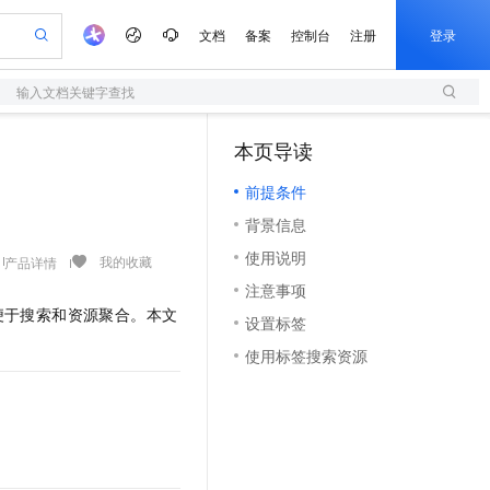
文档
备案
控制台
注册
登录
输入文档关键字查找
验
作计划
器
AI 活动
专业服务
服务伙伴合作计划
开发者社区
加入我们
服务平台百炼
阿里云 OPC 创新助力计划
本页导读
（1）
一站式生成采购清单，支持单品或批量购买
S
io：打造专属 AI 语音助手
S产品伙伴计划（繁花）
峰会
造的大模型服务与应用开发平台
轻量应用服务器
一句话生成原生可编辑精美 PPT 文稿
AI 生产力先锋
Al MaaS 服务伙伴赋能合作
域名
博文
Careers
至高可申请百万元
前提条件
性可伸缩的云计算服务
开启高性价比 AI 编程新体验
Qwen-Audio-3.0-Realtime 端到端实时语音角色扮演
输入一句话想法, 轻松生成专业的 PPT
先锋实践拓展 AI 生产力的边界
快速构建应用程序和网站，即刻迈出上云第一步
Token 补贴，五大权
计划
海大会
伙伴信用分合作计划
商标
问答
社会招聘
背景信息
益加速 OPC 成功
S
eek-V4-Pro
数字证书管理服务（原SSL证书）
一键部署幻兽帕鲁游戏服务器
飞天发布时刻
HOT
划
备案
电子书
校园招聘
使用说明
pSeek-V4-Pro
视频创作，一键激活电商全链路生产力
全托管，含MySQL、PostgreSQL、SQL Server、MariaDB多引擎
实现全站HTTPS，呈现可信的WEB访问
一键购买专属联机服务器，轻松开启游戏
所见，即是所愿
我的收藏
产品详情
更多支持
划
公司注册
镜像站
注意事项
视频生成
语音识别与合成
专属 QwenPaw
短信服务
漫剧工坊：一站式动画创作平台
AI 实训营
HOT
便于搜索和资源聚合。本文
合作伙伴培训与认证
设置标签
划
上云迁移
的智能体编程平台
站生成，高效打造优质广告素材
从聊天伙伴进化为能主动干活的本地数字员工
快速生产连贯的高质量长漫剧
从基础到进阶，Agent 创客手把手教你
国内短信简单易用，安全可靠，秒级触达，全球覆盖200+国家和地区。
e-1.1-T2V
Qwen3-TTS-Flash
lScope
我要反馈
查询合作伙伴
使用标签搜索资源
畅细腻的高质量视频
离线语音合成大模型，多语言方言自适应，低延迟高稳定
n Alibaba Cloud ISV 合作
代维服务
olarDB
建企业门户网站
大数据开发治理平台 DataWorks
10 分钟搭建微信、支付宝小程序
创新加速
ope
登录合作伙伴管理后台
我要建议
站，无忧落地极速上线
以可视化方式快速构建移动和 PC 门户网站
100%兼容MySQL、PostgreSQL，兼容Oracle，支持集中和分布式
高效部署网站，快速应用到小程序
Data Agent 驱动的一站式 Data+AI 开发治理平台
e-1.1-I2V
Cosyvoice-V3-Flash
安全
畅自然，细节丰富
高表现力语音合成大模型，语音克隆听感自然
我要投诉
上云场景组合购
伴
边界网络安全防护产品
漫剧创作，剧本、分镜、视频高效生成
覆盖90%+业务场景，专享组合折扣价
2V
VPN
Fun-ASR