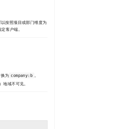
文戏情感细腻自然，动作戏激烈拳拳到肉，实现更强表演能力
支持中英文自由切换，具备更强的噪声鲁棒性
云聚AI 严选权益
SSL 证书
，一键激活高效办公新体验
精选AI产品，从模型到应用全链提效
堡垒机
可以按照项目或部门维度为
AI 用量加速计划
应用
防火墙
、识别商机，让客服更高效、服务更出色。
新老同享，达量后返
指定客户端。
千问办公
主机安全
NEW
的智能体编程平台
一站式AI生产力平台
AI 应用及服务市场
伶鹊
企业级人与Agent协作平台，接入和调度多个数字员工
智能客服平台，对话机器人、对话分析、智能外呼
AI 应用
大模型服务平台百炼 - 全妙
替换为
。
company:b
大模型
应用创作平台
多模态内容创作工具，已接入 DeepSeek
海）地域不可见。
自然语言处理
数据标注
机器学习
息提取
与 AI 智能体进行实时音视频通话
从文本、图片、视频中提取结构化的属性信息
构建支持视频理解的 AI 音视频实时通话应用