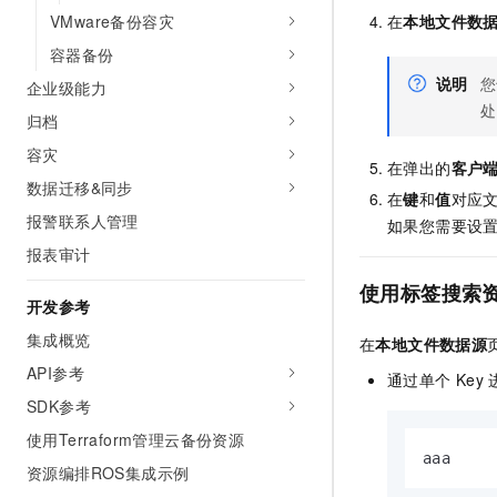
在
本地文件数
VMware备份容灾
容器备份
说明
您
企业级能力
处
归档
容灾
在弹出的
客户
数据迁移&同步
在
键
和
值
对应
报警联系人管理
如果您需要设
报表审计
使用标签搜索
开发参考
集成概览
在
本地文件数据源
API参考
通过单个
Key
SDK参考
使用Terraform管理云备份资源
aaa
资源编排ROS集成示例