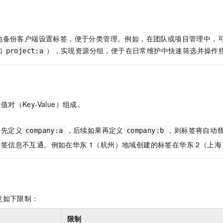
服务生态伙伴
视觉 Coding、空间感知、多模态思考等全面升级
1M上下文，专为长程任务能力而生
云工开物
企业应用
Night Plan 支持 Qwen 3.8-Max
AI 办公
NEW
Red Hat
30+ 款产品免费体验
夜间 5 折，Qwen/Meoo/TokenPlan 客户专享
AI智能应用
科研合作
ERP
堂（旗舰版）
SUSE
地备份客户端设置标签，便于分类管理。例如，在团队或项目管理中，
智能客服
AI 应用构建
大模型原生
CRM
2个月
自动承接线索
如
），实现资源分组，便于在日常维护中快速筛选并操作
project:a
建站小程序
Qoder
大模型服务平台百炼-应用模版
OA 办公系统
HOT
NEW
面向真实软件
个人版上线、团队版降价；千问3.8-Max首发发尝鲜
丰富多元化的应用模版和解决方案
力提升
财税管理
模板建站
万有无界
大模型服务平台百炼-智能体
400电话
定制建站
对（Key-Value）组成。
的模型效果
灵活可视化地构建企业级 Agent
。
方案
广告营销
模板小程序
秒悟
人工智能平台 PAI
库先定义
，后续如果再定义
，则标签将自动
company:a
company:b
定制小程序
云端极速 AI 
新一代 AI 视频生成模型，深度适配广告营销等场景
AI Native 的算法工程平台，一站式完成建模、训练、推理服务部署
签信息不互通。例如在华东 1（杭州）地域创建的标签在华东 2（上
APP 开发
建站系统
AI 应用
10分钟微调：让0.6B模型媲美235B模型
多模态数据信
意如下限制：
依托云原生高可用架构,实现Dify私有化部署
用1%尺寸在特定领域达到大模型90%以上效果
限制