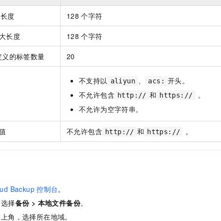
一个 AI 助手
即刻拥有 DeepSeek-R1 满血版
超强辅助，Bol
大长度
128
个字符
在企业官网、通讯软件中为客户提供 AI 客服
多种方案随心选，轻松解锁专属 DeepSeek
最大长度
128
个字符
定义的标签数量
20
不支持以
、
开头。
aliyun
acs:
值
不允许包含
和
。
http://
https://
不允许为空字符串。
取值
不允许包含
和
。
http://
https://
oud Backup
控制台
。
，选择
备份
>
本地文件备份
。
左上角，选择所在地域。