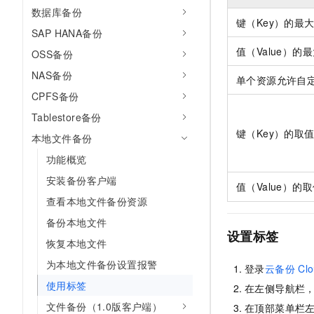
10 分钟在聊天系统中增加
数据库备份
专有云
键（Key）的最
SAP HANA备份
值（Value）的
OSS备份
NAS备份
单个资源允许自
CPFS备份
Tablestore备份
键（Key）的取
本地文件备份
功能概览
安装备份客户端
值（Value）的
查看本地文件备份资源
备份本地文件
设置标签
恢复本地文件
为本地文件备份设置报警
登录
云备份
Cl
使用标签
在左侧导航栏
文件备份（1.0版客户端）
在顶部菜单栏