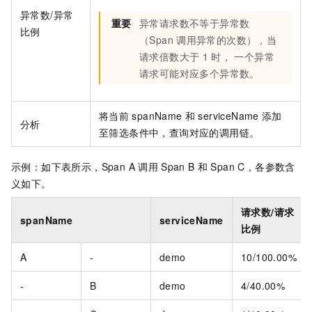
异常数/异常
重要
异常请求数不等于异常数
比例
（Span
调用异常的次数），当
请求倍数大于
1
时， 一个异常
请求可能对应多个异常数。
将当前
spanName
和
serviceName
添加
分析
至筛选条件中，查询对应的调用链。
示例：如下表所示，Span A
调用
Span B
和
Span C，各参数含
义如下。
请求数/请求
spanName
serviceName
比例
A
-
demo
10/100.00%
-
B
demo
4/40.00%