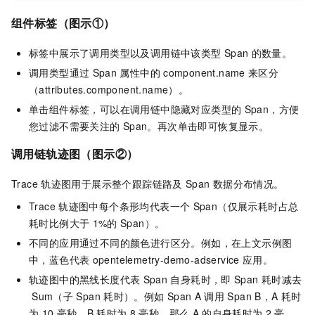
组件标签（图示①）
标签中展示了调用类型以及调用链中该类型
Span
的数量。
调用类型通过
Span
属性中的
component.name
来区分
（attributes.component.name）。
单击组件标签，可以在调用链中隐藏对应类型的
Span，方便
您过滤不需要关注的
Span。再次单击即可恢复显示。
调用链轨迹图（图示②）
Trace
轨迹图用于展示整个跟踪链路及
Span
数据分布情况。
Trace
轨迹图中每个条形均代表一个
Span（仅展示耗时占总
耗时比例大于
1%的
Span）。
不同的应用通过不同的颜色进行区分。例如，在上文示例图
中，蓝色代表
opentelemetry-demo-adservice
应用。
轨迹图中的黑线长度代表
Span
自身耗时，即
Span
耗时减去
Sum（子
Span
耗时）。例如
Span A
调用
Span B，A
耗时
为
10
毫秒，B
耗时为
8
毫秒，那么
A
的自身耗时为
2
毫