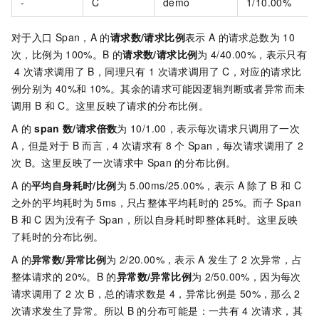
-
C
demo
1/10.00%
对于入口
Span，A
的
请求数/请求比例
表示
A
的请求总数为
10
次，比例为
100%。B
的
请求数/请求比例
为
4/40.00%，表示只有
4
次请求调用了
B，同理只有
1
次请求调用了
C，对应的请求比
例分别为
40%和
10%。其余的请求可能因逻辑判断或者异常而未
调用
B
和
C。这里反映了请求的分布比例。
A
的
span
数/请求倍数
为
10/1.00，表示每次请求只调用了一次
A，但是对于
B
而言，4
次请求有
8
个
Span，每次请求调用了
2
次
B。这里反映了一次请求中
Span
的分布比例。
A
的
平均自身耗时/比例
为
5.00ms/25.00%，表示
A
除了
B
和
C
之外的平均耗时为
5ms，只占整体平均耗时的
25%。而子
Span
B
和
C
因为没有子
Span，所以自身耗时即整体耗时。这里反映
了耗时的分布比例。
A
的
异常数/异常比例
为
2/20.00%，表示
A
发生了
2
次异常，占
整体请求的
20%。B
的
异常数/异常比例
为
2/50.00%，因为每次
请求调用了
2
次
B，总的请求数是
4，异常比例是
50%，那么
2
次请求发生了异常。所以
B
的分布可能是：一共有
4
次请求，其