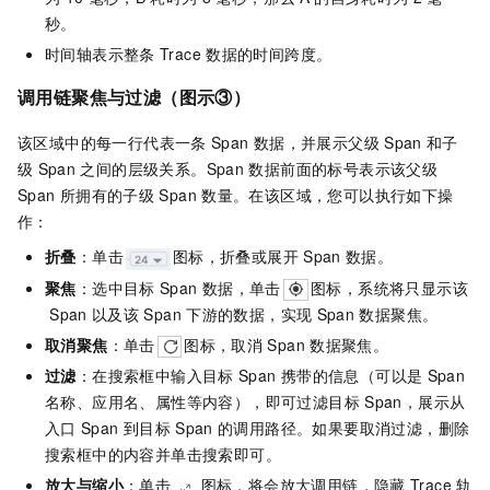
秒。
时间轴表示整条
Trace
数据的时间跨度。
调用链聚焦与过滤（图示③）
该区域中的每一行代表一条
Span
数据，并展示父级
Span
和子
级
Span
之间的层级关系。Span
数据前面的标号表示该父级
Span
所拥有的子级
Span
数量。在该区域，您可以执行如下操
作：
折叠
：单击
图标，折叠或展开
Span
数据。
聚焦
：选中目标
Span
数据，单击
图标，系统将只显示该
Span
以及该
Span
下游的数据，实现
Span
数据聚焦。
取消聚焦
：单击
图标，取消
Span
数据聚焦。
过滤
：在搜索框中输入目标
Span
携带的信息（可以是
Span
名称、应用名、属性等内容），即可过滤目标
Span，展示从
入口
Span
到目标
Span
的调用路径。如果要取消过滤，删除
搜索框中的内容并单击搜索即可。
放大与缩小
：单击
图标，将会放大调用链，隐藏
Trace
轨