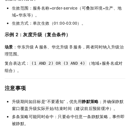
生效范围：服务名称=order-service（可叠加环境=生产、地
域=华东等）。
生效方式：单次生效（01:00-03:00）。
示例
2：灰度升级（复合条件）
场景
：华东升级
A
服务、华北升级
B
服务，两者同时纳入升级治
理范围。
复合表达式：
（地域+服务名成对
(1 AND 2) OR (3 AND 4)
组合）。
注意事项
升级期间如目标是“不要通知”，优先用
静默策略
；并确保静默
窗口覆盖升级实际开始/结束时间（建议前后预留缓冲）。
多条策略可能同时命中：只要命中任意一条静默策略，事件即
被静默。