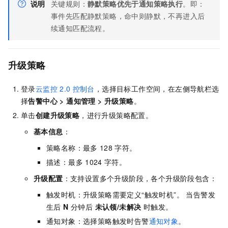
说明
关键规则：
静默策略优先于通知策略执行
。即：
事件先匹配静默策略，命中则静默，不再进入后
续通知匹配流程。
升级策略
登录
云监控
2.0
控制台
，选择目标工作空间，在左侧导航栏选
择
告警中心
>
通知管理
>
升级策略
。
单击
创建升级策略
，进行升级策略配置。
基本信息
：
策略名称：最多
128
字符。
描述：最多
1024
字符。
升级配置
：支持设置多个升级阶段，各个升级阶段包含：
触发时机：升级策略需要定义“触发时机”。 当告警发
生后
N
分钟后
未认领/未解决
时触发。
通知对象：选择策略触发时告警
通知对象
。