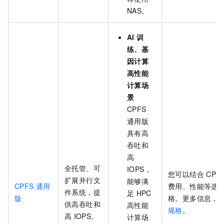
NAS。
AI
训
练、基
因计算
高性能
计算场
景
CPFS
通用版
具有高
吞吐和
高
全托管、可
IOPS，
您可以结合
CPF
扩展并行文
能够满
CPFS
通用
费用、性能等选
件系统，提
足
HPC
版
格。更多信息，
供高吞吐和
高性能
规格
。
高
IOPS。
计算场