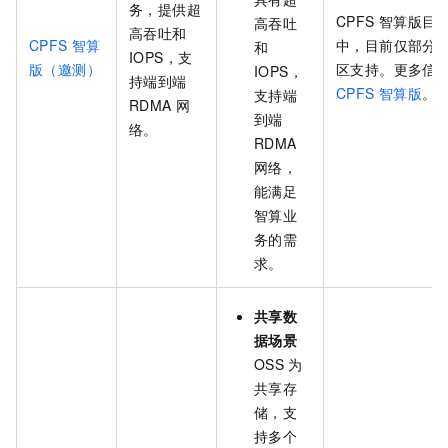
务，提供超
CPFS
智算版目
高吞吐
高吞吐和
CPFS
智算
中，目前仅部分
和
IOPS，支
版（邀测）
区支持。更多信
IOPS，
持端到端
CPFS
智算版
。
支持端
RDMA
网
到端
络。
RDMA
网络，
能满足
智算业
务的需
求。
共享数
据场景
OSS
为
共享存
储，支
持多个