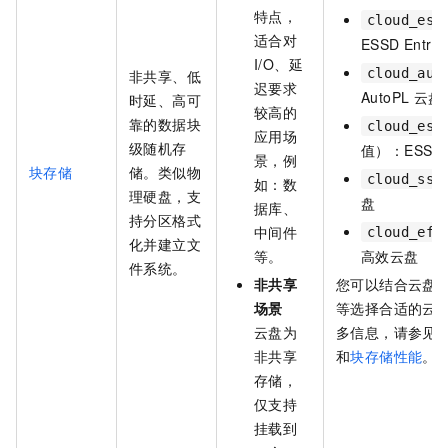
特点，
cloud_ess
适合对
ESSD Entry
I/O、延
cloud_aut
非共享、低
迟要求
AutoPL
云盘
时延、高可
较高的
靠的数据块
cloud_ess
应用场
级随机存
值）：ESSD
景，例
块存储
储。类似物
cloud_ssd
如：数
理硬盘，支
盘
据库、
持分区格式
中间件
cloud_eff
化并建立文
等。
高效云盘
件系统。
非共享
您可以结合云盘
场景
等选择合适的云
云盘为
多信息，请参见
非共享
和
块存储性能
。
存储，
仅支持
挂载到