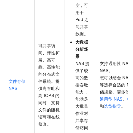
空，可
用于
Pod
之
间共享
数据。
大数据
可共享访
分析场
问、弹性扩
景
展、高可
NAS
提
支持通用性
NAS
靠、高性能
供了较
NAS。
的分布式文
高的数
您可以结合
NAS
文件存储
件系统。提
据吞吐
等选择合适的
NA
NAS
供高吞吐和
能力，
储规格。更多信
高
IOPS
的
能满足
通用型
NAS
、
极
同时，支持
大批量
和
选型指导
。
文件的随机
作业对
读写和在线
共享存
修改。
储访问