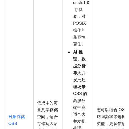
ossfs1.0
存储
卷，对
POSIX
操作的
兼容性
更佳。
AI
推
理、数
据分析
等大并
发批处
理场景
OSS
的
高服务
低成本的海
端带宽
量共享存储
您可以结合
OSS
适合大
对象存储
空间，适合
访问频率等选择
并发批
OSS
存储写入后
类型。更多信息
处理，