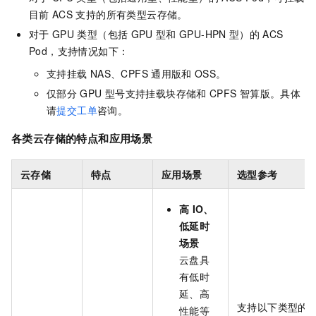
目前
ACS
支持的所有类型云存储。
对于
GPU
类型（包括
GPU
型和
GPU-HPN
型）的
ACS
Pod，支持情况如下：
支持挂载
NAS
、CPFS
通用版
和
OSS。
仅部分
GPU
型号支持挂载块存储和
CPFS
智算版。具体
请
提交工单
咨询。
各类云存储的特点和应用场景
云存储
特点
应用场景
选型参考
高
IO、
低延时
场景
云盘具
有低时
延、高
支持以下类型的
性能等