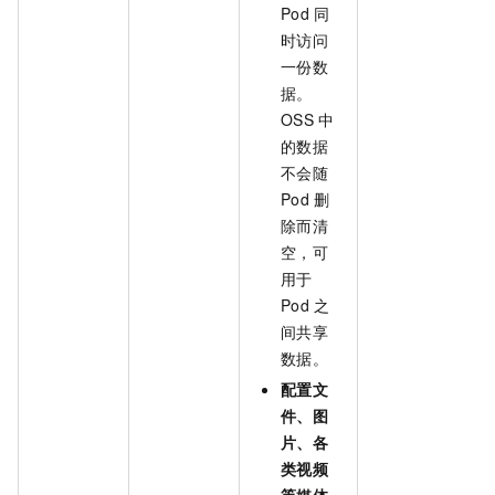
Pod
同
时访问
一份数
据。
OSS
中
的数据
不会随
Pod
删
除而清
空，可
用于
Pod
之
间共享
数据。
配置文
件、图
片、各
类视频
等媒体