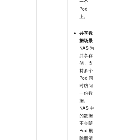
一个
Pod
上。
共享数
据场景
NAS
为
共享存
储，支
持多个
Pod
同
时访问
一份数
据。
NAS
中
的数据
不会随
Pod
删
除而清