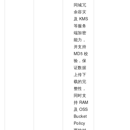
同城冗
余容灾
及
KMS
等服务
端加密
能力，
并支持
MD5
校
验，保
证数据
上传下
载的完
整性，
同时支
持
RAM
及
OSS
Bucket
Policy
两种对