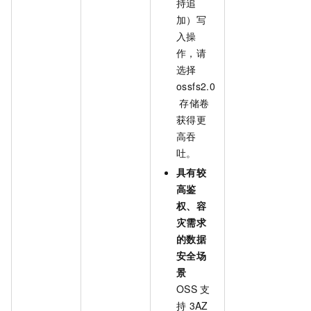
持追
加）写
入操
作，请
选择
ossfs2.0
存储卷
获得更
高吞
吐。
具有较
高鉴
权、容
灾需求
的数据
安全场
景
OSS
支
持
3AZ