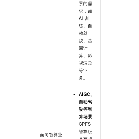
景的需
求，如
AI
训
练、自
动驾
驶、基
因计
算、影
视渲染
等业
务。
AIGC、
自动驾
驶等智
算场景
CPFS
智算版
面向智算业
具有超