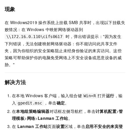
现象
在
Windows2019
操作系统上挂载
SMB
共享时，出现以下挂载失
败情况：在 Windows 中映射网络驱动器到
时，弹出错误提示："因为发生
\\172.16.0.110\cifs0617
下列错误，无法创建映射网络驱动器：你不能访问此共享文件
夹，因为你组织的安全策略阻止未经身份验证的来宾访问。这些
策略可帮助保护你的电脑免受网络上不安全设备或恶意设备的威
胁。"
解决方法
在本地
Windows
客户端，输入组合键
打开
运行
，输
Win+R
入
，单击
确定
。
gpedit.msc
在
本地组策略编辑器
对话框左侧导航栏，单击
计算机配置
>
管
理模板
>
网络
>
Lanman
工作站
。
在
Lanman
工作站
页面
设置
区域，单击
启用不安全的来宾登