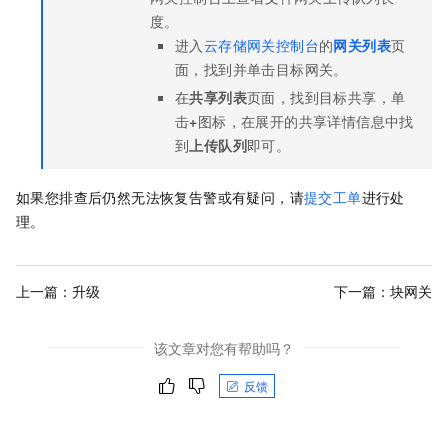
度。
进入
云存储网关控制台
的
网关列表
页
面，找到并单击目标网关。
在
共享列表
页面，找到目标共享，单
击
+
图标，在展开的共享详情信息中找
到
上传队列
即可。
如果您排查后仍然无法恢复告警或有疑问，请
提交工单
进行处
理。
上一篇：
升级
下一篇：
块网关
该文章对您有帮助吗？
反馈