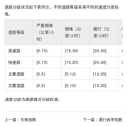
道路分级状况如下表所示，不同道路等级采用不同的速度分类标
准。
严重拥堵
拥堵（公
缓行（公
畅
道路等级
（公里/小
里/小时）
里/小时）
里
时）
高速路
[0,15)
[15,30)
[30,50]
(5
快速路
[0,15)
[10,20)
[20,40]
(4
主要道路
[0,5)
[5,12)
[12,25]
(2
次要道路
[0,5)
[5,10)
[10,20]
(2
速度分级为高德路况分级标准。
上一篇：
失衡指数
下一篇：
通行效率指数