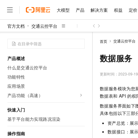
大模型
产品
解决方案
权益
定价
官方文档
交通云控平台
大模型
产品
解决方案
权益
定价
云市场
伙伴
服务
了解阿里云
精选产品
精选解决方案
普惠上云
产品定价
精选商城
成为销售伙伴
售前咨询
为什么选择阿里云
千问AI平台
交通云控平台
首页
了解云产品的定价详情
大模型服务平台百炼
睿译宝，AI翻译排版一
普惠上云 官方力荐
分销伙伴
在线服务
网站建设
什么是云计算
大
大模型服务与应用平台
上传文档即自动完成翻译和
云服务器38元/年起，超
数据服务
产品概述
咨询伙伴
多端小程序
技术领先
云上成本管理
售后服务
千问大模型
GLM-5.2：长任务时代
官方推荐返现计划
大模型
什么是交通云控平台
大模型
精选产品
精选解决方案
Salesforce 国际版订阅
稳定可靠
管理和优化成本
多元化、高性能、安全可靠
推荐新用户得奖励，单订单
更新时间：
2023-09-19
销售伙伴合作计划
功能特性
自助服务
友盟天域
安全合规
人工智能与机器学习
AI
文本生成
无影云电脑
Hermes Agent，打造
云工开物
应用场景
数据服务模块为您
无影生态合作计划
在线服务
观测云
分析师报告
随时随地安全接入的云上超
自主进化，持久记忆，越用
高校专属算力普惠，学生认
计算
互联网应用开发
产品功能（高速）
Qwen3.8-Max
数据表和
API
的权
HOT
Salesforce On Alibaba C
工单服务
智能体时代全能旗舰模型
Tuya 物联网平台阿里云
研究报告与白皮书
云解析DNS
快速拥有专属 OpenClaw
数据服务界面如下
Consulting Partner 合
大数据
容器
快速入门
免费试用
短信专区
具体包括以下三部
蓝凌 OA
Qwen3.7-Plus
AI 大模型销售与服务生
基于平台能力实现路况渲染
现代化应用
存储
天池大赛
能看、能想、能动手的多模
资产总览：展
云原生大数据计算服务 Max
解决方案免费试用 新老
电子合同
面向分析的企业级SaaS模
最高领取价值200元试用
安全
数据接口：展
网络与CDN
操作指南
AI 算法大赛
Qwen3-VL-Plus
畅捷通