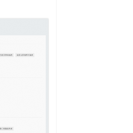
。
文戏情感细腻自然，动作戏激烈拳拳到肉，实现更强表演能力
支持中英文自由切换，具备更强的噪声鲁棒性
云聚AI 严选权益
SSL 证书
，一键激活高效办公新体验
精选AI产品，从模型到应用全链提效
堡垒机
AI 用量加速计划
应用
防火墙
、识别商机，让客服更高效、服务更出色。
新老同享，达量后返
千问办公
主机安全
NEW
的智能体编程平台
一站式AI生产力平台
AI 应用及服务市场
伶鹊
企业级人与Agent协作平台，接入和调度多个数字员工
智能客服平台，对话机器人、对话分析、智能外呼
AI 应用
大模型服务平台百炼 - 全妙
大模型
应用创作平台
多模态内容创作工具，已接入 DeepSeek
自然语言处理
数据标注
机器学习
息提取
与 AI 智能体进行实时音视频通话
从文本、图片、视频中提取结构化的属性信息
构建支持视频理解的 AI 音视频实时通话应用