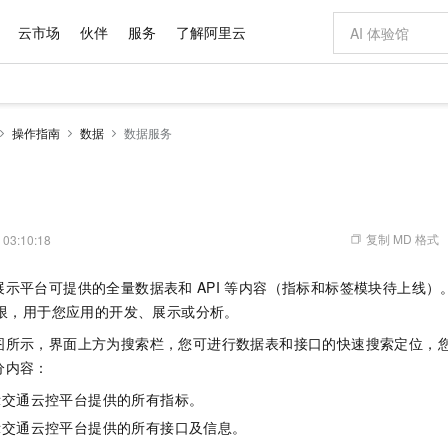
云市场
伙伴
服务
了解阿里云
AI 特惠
数据与 API
成为产品伙伴
企业增值服务
最佳实践
价格计算器
AI 场景体
基础软件
产品伙伴合
阿里云认证
市场活动
配置报价
大模型
操作指南
数据
数据服务
自助选配和估算价格
步到位
域名与网站
智启 AI 普惠权益
产品生态集成认证中心
企业支持计划
云上春晚
Qwen Audio：打造专属 AI 语音助手
千问官方 MaaS 平台，为开发者和 Agent 而生，新用户赠送 1 亿 + tokens 额度
云服务器 EC
一句话生成原生
AI Coding
阿里云Maa
2026 阿里云
为企业打
数据集
Windows
大模型认证
模型
NEW
NEW
格式还原
值低价云产品抢先购
提供智能易用的域名与建站服务
至高享 1亿+免费 tokens，加速 Al 应用落地
Qwen-Audio-3.0-Realtime 端到端实时语音角色扮演
安全可靠、弹
输入一句话想法,
智能编程，一键
产品生态伙伴
专家技术服务
云上奥运之旅
弹性计算合作
阿里云中企出
手机三要素
宝塔 Linux
全部认证
价格优势
开源旗舰模型
对象存储 OSS
即刻拥有 DeepSeek-V4-Pro
阿里云 OPC 创新助力计划
云数据库 RD
一键部署幻兽
AI 电商营销
产品生态伙伴工作台
企业增值服务台
云栖战略参考
云存储合作计
云栖大会
身份实名认证
CentOS
训练营
推动算力普惠，释放技术红利
的大模型服务
最高返9万
真正可用的 1M 上下文,一次完成代码全链路开发
轻松解锁专属 DeepSeek-V4-Pro
至高百万元 Token 补贴，加速一人公司成长
稳定、安全、高性价比、高性能的云存储服务
一键购买专属
从图文生成到
复制 MD 格式
 03:10:18
云上的中国
数据库合作计
活动全景
短信
Docker
图片和
自进化智能体
人工智能平台 PAI
5 分钟轻松部署专属 QwenPaw
Token Plan 模型订阅计划
Qoder
高效搭建 AI
AI 广告创作
企业成长
大模型
NEW
HOT
信息公告
展示平台可提供的全量数据表和
API
等内容（指标和标签模块待上线）
看见新力量
云网络合作计
OCR 文字识别
JAVA
级电脑
越聪明
证享300元代金券
一站式AI开发、训练和推理服务
Qwen3.8-Max 首发尝鲜，限时加量 10 倍，夜间低至2折
从聊天伙伴进化为能主动干活的本地数字员工
面向真实软件
图文、视频一
Kimi-K3
HappyHors
限，用于您应用的开发、展示或分析。
NEW
魔搭 Mode
loud
服务实践
官网公告
Kimi 最新旗舰模型，长程编程与推理利器
让文字生成流
金融模力时刻
Salesforce O
版
发票查验
全能环境
Qoder CN
Claude Code + GStack 打造工程团队
千问办公，限时限量积分加倍
云原生数据库 P
低代码高效构
AI 建站
NEW
图所示，界面上方为搜索栏，您可进行数据表和接口的快速搜索定位，
作计划
计划
创新中心
魔搭 ModelSc
健康状态
让AI从“聊天伙伴”进化为能干活的“数字员工”
覆盖公网/内网、递归/权威、移动APP等全场景解析服务
安装技能 GStack，拥有专属 AI 工程团队
你的AI工作搭子，覆盖日常办公高频场景
基于千问大模型等，支持代码智能生成、研发智能问答
0 代码专业建
分内容：
客户案例
天气预报查询
操作系统
Deepseek-v4-pro
HappyHors
态合作计划
态智能体模型
旗舰 MoE 大模型，百万上下文与顶尖推理能力
图生视频，流
示交通云控平台提供的所有指标。
Compute
同享
容器服务 Kubernetes 版 ACK
万小智 AI 建站低至 15元/月
云防火墙
AI 短剧/漫剧
快递物流查询
WordPress
成为服务伙
高校合作
式云数据仓库
点，立即开启云上创新
提供一站式管理容器应用的 K8s 服务
送.CN域名，送备案服务码
云原生的云上
AI助力短剧
示交通云控平台提供的所有接口及信息。
GLM-5.2
Wan2.7-T
Ubuntu