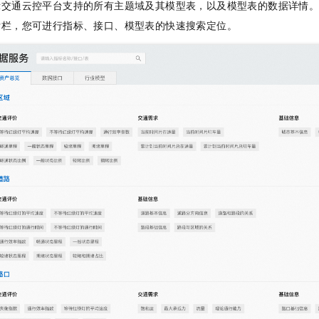
服务生态伙伴
示交通云控平台支持的所有主题域及其模型表，以及模型表的数据详情
视觉 Coding、空间感知、多模态思考等全面升级
1M上下文，专为长程任务能力而生
云工开物
企业应用
Night Plan 支持 Qwen 3.8-Max
AI 办公
NEW
Red Hat
索栏，您可进行指标、接口、模型表的快速搜索定位。
30+ 款产品免费体验
夜间 5 折，Qwen/Meoo/TokenPlan 客户专享
AI智能应用
科研合作
ERP
堂（旗舰版）
SUSE
智能客服
AI 应用构建
大模型原生
CRM
2个月
自动承接线索
建站小程序
Qoder
大模型服务平台百炼-应用模版
OA 办公系统
HOT
NEW
面向真实软件
个人版上线、团队版降价；千问3.8-Max首发发尝鲜
丰富多元化的应用模版和解决方案
力提升
财税管理
模板建站
万有无界
大模型服务平台百炼-智能体
400电话
定制建站
的模型效果
灵活可视化地构建企业级 Agent
方案
广告营销
模板小程序
秒悟
人工智能平台 PAI
定制小程序
云端极速 AI 
新一代 AI 视频生成模型，深度适配广告营销等场景
AI Native 的算法工程平台，一站式完成建模、训练、推理服务部署
APP 开发
建站系统
AI 应用
10分钟微调：让0.6B模型媲美235B模型
多模态数据信
依托云原生高可用架构,实现Dify私有化部署
用1%尺寸在特定领域达到大模型90%以上效果