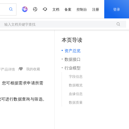
文档
备案
控制台
注册
登录
输入文档关键字查找
验
作计划
器
AI 活动
专业服务
服务伙伴合作计划
开发者社区
加入我们
服务平台百炼
阿里云 OPC 创新助力计划
本页导读
（0）
一站式生成采购清单，支持单品或批量购买
S
可编辑精美 PPT 文稿
S产品伙伴计划（繁花）
峰会
造的大模型服务与应用开发平台
轻量应用服务器
Agency Agents：拥有专属领域专家
AI 生产力先锋
Al MaaS 服务伙伴赋能合作
域名
博文
Careers
至高可申请百万元
资产总览
性可伸缩的云计算服务
 轻松生成专业的 PPT
开启高性价比 AI 编程新体验
先锋实践拓展 AI 生产力的边界
快速构建应用程序和网站，即刻迈出上云第一步
多领域专家智能体,一键组建 AI 虚拟交付团队
Token 补贴，五大权
计划
海大会
伙伴信用分合作计划
商标
问答
社会招聘
数据接口
益加速 OPC 成功
S
帕鲁游戏服务器
数字证书管理服务（原SSL证书）
HappyHorse 打造一站式影视创作平台
飞天发布时刻
HOT
划
备案
电子书
校园招聘
行业模型
联机服务器，轻松开启游戏
视频创作，一键激活电商全链路生产力
全托管，含MySQL、PostgreSQL、SQL Server、MariaDB多引擎
实现全站HTTPS，呈现可信的WEB访问
所见，即是所愿
可视化编排打通从文字构思到成片全链路闭环
我的收藏
产品详情
更多支持
划
公司注册
镜像站
字段信息
视频生成
语音识别与合成
 智能体与工作流应用
短信服务
漫剧工坊：一站式动画创作平台
AI 实训营
。您可根据需求申请所需
合作伙伴培训与认证
数据概览
划
上云迁移
的智能体编程平台
站生成，高效打造优质广告素材
通过阿里云百炼高效搭建AI应用,助力高效开发
快速生产连贯的高质量长漫剧
从基础到进阶，Agent 创客手把手教你
国内短信简单易用，安全可靠，秒级触达，全球覆盖200+国家和地区。
e-1.1-T2V
Qwen3-TTS-Flash
lScope
我要反馈
查询合作伙伴
血缘信息
畅细腻的高质量视频
离线语音合成大模型，多语言方言自适应，低延迟高稳定
n Alibaba Cloud ISV 合作
代维服务
olarDB
建企业门户网站
大数据开发治理平台 DataWorks
10 分钟搭建微信、支付宝小程序
您可进行数据查询与筛选。
数据质量
创新加速
ope
登录合作伙伴管理后台
我要建议
站，无忧落地极速上线
以可视化方式快速构建移动和 PC 门户网站
100%兼容MySQL、PostgreSQL，兼容Oracle，支持集中和分布式
高效部署网站，快速应用到小程序
Data Agent 驱动的一站式 Data+AI 开发治理平台
e-1.1-I2V
Cosyvoice-V3-Flash
安全
畅自然，细节丰富
高表现力语音合成大模型，语音克隆听感自然
我要投诉
上云场景组合购
伴
边界网络安全防护产品
漫剧创作，剧本、分镜、视频高效生成
覆盖90%+业务场景，专享组合折扣价
2V
VPN
Fun-ASR