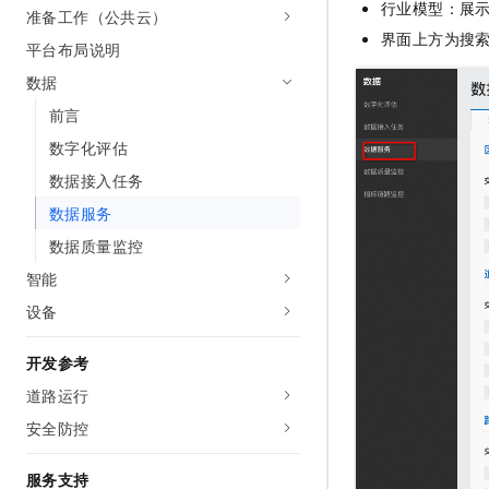
行业模型：展
准备工作（公共云）
AI 产品 免费试用
网络
安全
云开发大赛
Tableau 订阅
界面上方为搜
1亿+ 大模型 tokens 和 
平台布局说明
可观测
入门学习赛
中间件
AI空中课堂在线直播课
数据
140+云产品 免费试用
大模型服务
上云与迁云
产品新客免费试用，最长1
数据库
前言
生态解决方案
千问AI平台-Token Plan
数字化评估
企业出海
大模型ACA认证体验
大数据计算
助力企业全员 AI 认知与能
数据接入任务
行业生态解决方案
政企业务
媒体服务
千问AI平台-模型体验
数据服务
开发者生态解决方案
在线体验全尺寸、多种模态
数据质量监控
企业服务与云通信
AI 开发和 AI 应用解决
Happy 系列大模型
智能
域名与网站
设备
终端用户计算
开发参考
Serverless
大模型解决方案
道路运行
开发工具
安全防控
快速部署 Dify，高效搭建 
迁移与运维管理
服务支持