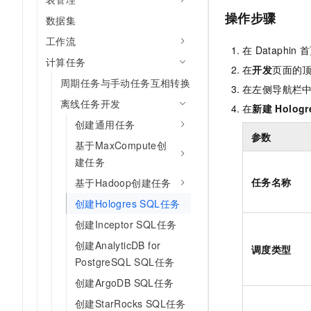
AI 产品 免费试用
网络
安全
云开发大赛
操作步骤
数据集
Tableau 订阅
1亿+ 大模型 tokens 和 
可观测
入门学习赛
工作流
中间件
AI空中课堂在线直播课
在
Dataphin
首
140+云产品 免费试用
大模型服务
计算任务
上云与迁云
在
开发
页面的
产品新客免费试用，最长1
数据库
周期任务与手动任务互相转换
生态解决方案
在左侧导航栏
千问AI平台-Token Plan
企业出海
大模型ACA认证体验
大数据计算
离线任务开发
在
新建
Hologr
助力企业全员 AI 认知与能
行业生态解决方案
政企业务
创建通用任务
媒体服务
千问AI平台-模型体验
参数
开发者生态解决方案
基于MaxCompute创
在线体验全尺寸、多种模态
企业服务与云通信
建任务
AI 开发和 AI 应用解决
Happy 系列大模型
任务名称
基于Hadoop创建任务
域名与网站
创建Hologres SQL任务
终端用户计算
创建Inceptor SQL任务
Serverless
创建AnalyticDB for
大模型解决方案
调度类型
PostgreSQL SQL任务
开发工具
快速部署 Dify，高效搭建 
创建ArgoDB SQL任务
迁移与运维管理
创建StarRocks SQL任务