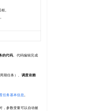
t.diy 一步搞定创意建站
构建大模型应用的安全防护体系
通过自然语言交互简化开发流程,全栈开发支持
通过阿里云安全产品对 AI 应用进行安全防护
话框。
置。
务的代码
。代码编辑完成
（周期任务）、
调度依赖
置任务基本信息
。
时，参数变量可以自动被