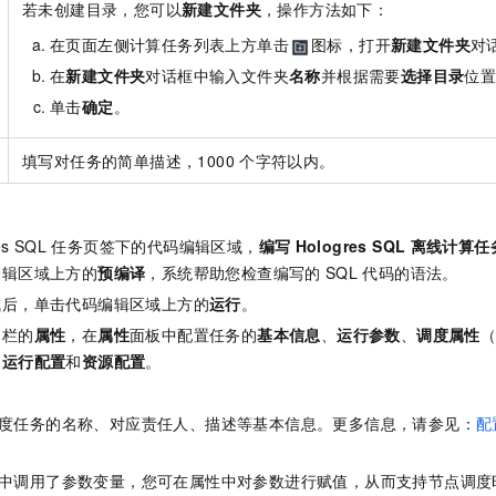
若未创建目录，您可以
新建文件夹
，操作方法如下：
一个 AI 助手
即刻拥有 DeepSeek-R1 满血版
超强辅助，Bol
在企业官网、通讯软件中为客户提供 AI 客服
多种方案随心选，轻松解锁专属 DeepSeek
在页面左侧计算任务列表上方单击
图标，打开
新建文件夹
对
在
新建文件夹
对话框中输入文件夹
名称
并根据需要
选择目录
位
单击
确定
。
填写对任务的简单描述，1000
个字符以内。
es SQL
任务页签下的代码编辑区域，
编写
Hologres SQL
离线计算任
编辑区域上方的
预编译
，系统帮助您检查编写的
SQL
代码的语法。
成后，单击代码编辑区域上方的
运行
。
边栏的
属性
，在
属性
面板中配置任务的
基本信息
、
运行参数
、
调度属性
、
运行配置
和
资源配置
。
度任务的名称、对应责任人、描述等基本信息。更多信息，请参见：
配
中调用了参数变量，您可在属性中对参数进行赋值，从而支持节点调度