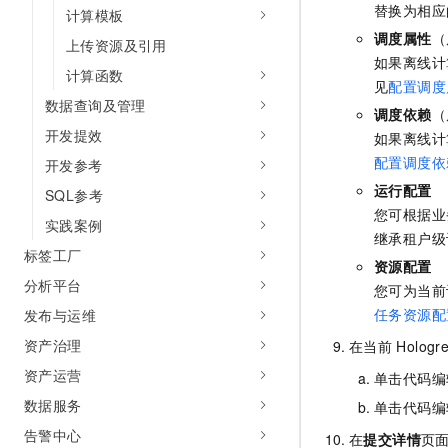
替换为相应
计算模板
调度属性
（
上传资源及引用
如果离线计
计算函数
见
配置调度
数据查询及管理
调度依赖
（
开发提效
如果离线计
配置调度依
开发参考
运行配置
SQL参考
您可根据业
实践案例
继承租户级
标签工厂
资源配置
分析平台
您可为当前
任务资源配
发布与运维
资产治理
在当前
Hologr
资产运营
单击代码编
数据服务
单击代码编
告警中心
在
提交详情
页