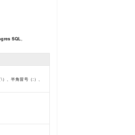
文戏情感细腻自然，动作戏激烈拳拳到肉，实现更强表演能力
支持中英文自由切换，具备更强的噪声鲁棒性
云聚AI 严选权益
SSL 证书
，一键激活高效办公新体验
精选AI产品，从模型到应用全链提效
堡垒机
AI 用量加速计划
应用
防火墙
、识别商机，让客服更高效、服务更出色。
新老同享，达量后返
ogres SQL
。
千问办公
主机安全
NEW
的智能体编程平台
一站式AI生产力平台
AI 应用及服务市场
伶鹊
企业级人与Agent协作平台，接入和调度多个数字员工
智能客服平台，对话机器人、对话分析、智能外呼
AI 应用
大模型服务平台百炼 - 全妙
\）、半角冒号（:）、
大模型
应用创作平台
多模态内容创作工具，已接入 DeepSeek
自然语言处理
数据标注
机器学习
息提取
与 AI 智能体进行实时音视频通话
从文本、图片、视频中提取结构化的属性信息
构建支持视频理解的 AI 音视频实时通话应用