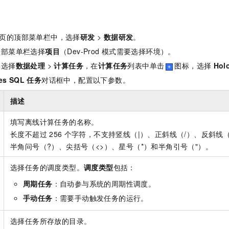
服务生态伙伴
视觉 Coding、空间感知、多模态思考等全面升级
1M上下文，专为长程任务能力而生
云工开物
企业应用
Night Plan 支持 Qwen 3.8-Max
AI 办公
NEW
Red Hat
30+ 款产品免费体验
夜间 5 折，Qwen/Meoo/TokenPlan 客户专享
AI智能应用
科研合作
ERP
堂（旗舰版）
SUSE
页的顶部菜单栏中，选择
研发
>
数据研发
。
智能客服
AI 应用构建
大模型原生
CRM
顶部菜单栏选择
项目
（Dev-Prod
模式需要选择环境）。
2个月
自动承接线索
建站小程序
中选择
数据处理
>
计算任务
，在
计算任务
列表中单击
图标，选择
Hol
Qoder
大模型服务平台百炼-应用模版
OA 办公系统
HOT
NEW
面向真实软件
个人版上线、团队版降价；千问3.8-Max首发发尝鲜
丰富多元化的应用模版和解决方案
es SQL
任务
对话框中，配置以下参数。
力提升
财税管理
模板建站
万有无界
大模型服务平台百炼-智能体
描述
400电话
定制建站
的模型效果
灵活可视化地构建企业级 Agent
方案
广告营销
模板小程序
填写离线计算任务的名称。
秒悟
人工智能平台 PAI
长度不超过
256
个字符，不支持竖线（|）、正斜线（/）、反斜线（
定制小程序
云端极速 AI 
新一代 AI 视频生成模型，深度适配广告营销等场景
AI Native 的算法工程平台，一站式完成建模、训练、推理服务部署
半角问号（?）、尖括号（<>）、星号（*）和半角引号（"）。
APP 开发
选择任务的调度类型。
调度类型
包括：
建站系统
周期任务
：自动参与系统的周期性调度。
手动任务
：需要手动触发任务的运行。
AI 应用
10分钟微调：让0.6B模型媲美235B模型
多模态数据信
依托云原生高可用架构,实现Dify私有化部署
用1%尺寸在特定领域达到大模型90%以上效果
选择任务所存放的目录。