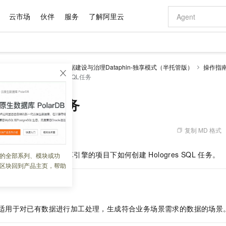
云市场
伙伴
服务
了解阿里云
AI 特惠
数据与 API
成为产品伙伴
企业增值服务
最佳实践
价格计算器
AI 场景体
基础软件
产品伙伴合
阿里云认证
市场活动
配置报价
大模型
理 Dataphin
智能数据建设与治理Dataphin-独享模式（半托管版）
操作指
自助选配和估算价格
务开发
创建Hologres SQL任务
新方式
域名与网站
睿译宝，AI翻译排版一步到位
智启 AI 普惠权益
产品生态集成认证中心
企业支持计划
云上春晚
千问官方 MaaS 平台，为开发者和 Agent 而生，新用户赠送 1 亿 + tokens 额度
云服务器 EC
Qwen Aud
AI Coding
阿里云Maa
2026 阿里云
为企业打
数据集
Windows
大模型认证
模型
NEW
NEW
交付可用成果
值低价云产品抢先购
提供智能易用的域名与建站服务
上传文档即自动完成翻译和格式还原
至高享 1亿+免费 tokens，加速 Al 应用落地
安全可靠、弹
智能编程，一键
产品生态伙伴
专家技术服务
云上奥运之旅
弹性计算合作
阿里云中企出
手机三要素
宝塔 Linux
全部认证
res SQL任务
价格优势
有专属领域专家
对象存储 OSS
GLM-5.2：长任务时代开源旗舰模型
阿里云 OPC 创新助力计划
云数据库 RD
即刻拥有 DeepS
AI 电商营销
产品生态伙伴工作台
企业增值服务台
云栖战略参考
云存储合作计
云栖大会
身份实名认证
CentOS
训练营
推动算力普惠，释放技术红利
的大模型服务
最高返9万
多领域专家智能体,一键组建 AI 虚拟交付团队
至高百万元 Token 补贴，加速一人公司成长
稳定、安全、高性价比、高性能的云存储服务
真正可用的 1M 上下文,一次完成代码全链路开发
轻松解锁专属 Dee
从图文生成到
复制 MD 格式
 03:43:02
云上的中国
数据库合作计
活动全景
短信
Docker
图片和
站式影视创作平台
人工智能平台 PAI
Hermes Agent，打造自进化智能体
Token Plan 模型订阅计划
Qoder
5 分钟轻松部署
AI 广告创作
企业成长
大模型
NEW
信息公告
看见新力量
云网络合作计
OCR 文字识别
JAVA
级电脑
证享300元代金券
可视化编排打通从文字构思到成片全链路闭环
一站式AI开发、训练和推理服务
自主进化，持久记忆，越用越聪明
Qwen3.8-Max 首发尝鲜，限时加量 10 倍，夜间低至2折
面向真实软件
图文、视频一
定了
Hologres
离线计算引擎的项目下如何创建
Hologres SQL
任务。
的全部系列、模块或功
Kimi-K3
HappyHors
NEW
魔搭 Mode
loud
服务实践
官网公告
区块回到产品主页，帮助
Kimi 最新旗舰模型，长程编程与推理利器
让文字生成流
金融模力时刻
Salesforce O
版
发票查验
全能环境
Qoder CN
Claude Code + GStack 打造工程团队
千问办公，限时限量积分加倍
云原生数据库 P
低代码高效构
AI 建站
NEW
作计划
计划
创新中心
魔搭 ModelSc
健康状态
让AI从“聊天伙伴”进化为能干活的“数字员工”
覆盖公网/内网、递归/权威、移动APP等全场景解析服务
安装技能 GStack，拥有专属 AI 工程团队
你的AI工作搭子，覆盖日常办公高频场景
基于千问大模型等，支持代码智能生成、研发智能问答
0 代码专业建
客户案例
天气预报查询
操作系统
Deepseek-v4-pro
HappyHors
态合作计划
态智能体模型
旗舰 MoE 大模型，百万上下文与顶尖推理能力
图生视频，流
Compute
同享
容器服务 Kubernetes 版 ACK
万小智 AI 建站低至 15元/月
云防火墙
AI 短剧/漫剧
快递物流查询
WordPress
成为服务伙
适用于对已有数据进行加工处理，生成符合业务场景需求的数据的场景
高校合作
式云数据仓库
点，立即开启云上创新
提供一站式管理容器应用的 K8s 服务
送.CN域名，送备案服务码
云原生的云上
AI助力短剧
GLM-5.2
Wan2.7-T
Ubuntu