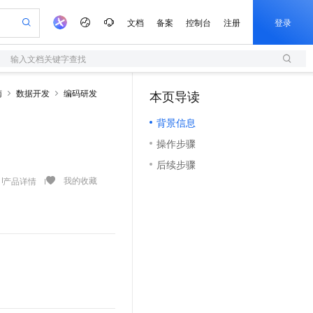
文档
备案
控制台
注册
登录
输入文档关键字查找
验
作计划
器
AI 活动
专业服务
服务伙伴合作计划
开发者社区
加入我们
服务平台百炼
阿里云 OPC 创新助力计划
南
数据开发
编码研发
本页导读
（0）
一站式生成采购清单，支持单品或批量购买
S
io：打造专属 AI 语音助手
S产品伙伴计划（繁花）
峰会
造的大模型服务与应用开发平台
轻量应用服务器
一句话生成原生可编辑精美 PPT 文稿
AI 生产力先锋
Al MaaS 服务伙伴赋能合作
域名
博文
Careers
至高可申请百万元
背景信息
性可伸缩的云计算服务
开启高性价比 AI 编程新体验
Qwen-Audio-3.0-Realtime 端到端实时语音角色扮演
输入一句话想法, 轻松生成专业的 PPT
先锋实践拓展 AI 生产力的边界
快速构建应用程序和网站，即刻迈出上云第一步
Token 补贴，五大权
计划
海大会
伙伴信用分合作计划
商标
问答
社会招聘
操作步骤
益加速 OPC 成功
S
eek-V4-Pro
数字证书管理服务（原SSL证书）
一键部署幻兽帕鲁游戏服务器
飞天发布时刻
HOT
划
备案
电子书
校园招聘
后续步骤
pSeek-V4-Pro
视频创作，一键激活电商全链路生产力
全托管，含MySQL、PostgreSQL、SQL Server、MariaDB多引擎
实现全站HTTPS，呈现可信的WEB访问
一键购买专属联机服务器，轻松开启游戏
所见，即是所愿
更多支持
我的收藏
产品详情
划
公司注册
镜像站
视频生成
语音识别与合成
专属 QwenPaw
短信服务
漫剧工坊：一站式动画创作平台
AI 实训营
HOT
合作伙伴培训与认证
划
上云迁移
的智能体编程平台
站生成，高效打造优质广告素材
从聊天伙伴进化为能主动干活的本地数字员工
快速生产连贯的高质量长漫剧
从基础到进阶，Agent 创客手把手教你
国内短信简单易用，安全可靠，秒级触达，全球覆盖200+国家和地区。
e-1.1-T2V
Qwen3-TTS-Flash
lScope
我要反馈
查询合作伙伴
畅细腻的高质量视频
离线语音合成大模型，多语言方言自适应，低延迟高稳定
n Alibaba Cloud ISV 合作
代维服务
olarDB
建企业门户网站
大数据开发治理平台 DataWorks
10 分钟搭建微信、支付宝小程序
创新加速
ope
登录合作伙伴管理后台
我要建议
站，无忧落地极速上线
以可视化方式快速构建移动和 PC 门户网站
100%兼容MySQL、PostgreSQL，兼容Oracle，支持集中和分布式
高效部署网站，快速应用到小程序
Data Agent 驱动的一站式 Data+AI 开发治理平台
e-1.1-I2V
Cosyvoice-V3-Flash
安全
畅自然，细节丰富
高表现力语音合成大模型，语音克隆听感自然
我要投诉
上云场景组合购
伴
。
边界网络安全防护产品
漫剧创作，剧本、分镜、视频高效生成
覆盖90%+业务场景，专享组合折扣价
2V
VPN
Fun-ASR