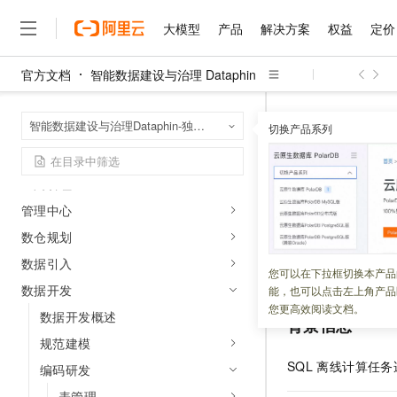
离线数仓构建流程
大模型
产品
解决方案
权益
定价
实时研发基本流程
五分钟快速了解Dataphin
官方文档
智能数据建设与治理 Dataphin
Dataphin亮点功能早知道
大模型
产品
解决方案
权益
定价
云市场
伙伴
服务
了解阿里云
精选产品
精选解决方案
普惠上云
产品定价
精选商城
成为销售伙伴
售前咨询
为什么选择阿里云
千问AI平台
智能数据建设与治
首页
智能数据建设与治理Dataphin-独享模式（半托管版）
了解云产品的定价详情
切换产品系列
操作指南
计算任务
离线任
大模型服务平台百炼
千问办公，解锁你的工作
普惠上云 官方力荐
分销伙伴
在线服务
网站建设
什么是云计算
大
元仓租户
大模型服务与应用平台
企业级Agent产品，直接
云服务器38元/年起，超
咨询伙伴
多端小程序
技术领先
创建Holog
云上成本管理
全局管理
售后服务
千问大模型
Agency Agents：拥
官方推荐返现计划
大模型
大模型
精选产品
精选解决方案
Salesforce 国际版订阅
稳定可靠
管理中心
管理和优化成本
多元化、高性能、安全可靠
推荐新用户得奖励，单订单
销售伙伴合作计划
自助服务
更新时间：
2026-01-13
友盟天域
安全合规
人工智能与机器学习
AI
数仓规划
文本生成
无影云电脑
HappyHorse 打造一
云工开物
无影生态合作计划
在线服务
数据引入
观测云
分析师报告
随时随地安全接入的云上超
高校专属算力普惠，学生认
计算
互联网应用开发
本文为您介绍在绑
您可以在下拉框切换本产品
Qwen3.8-Max
HOT
Salesforce On Alibaba C
工单服务
数据开发
能，也可以点击左上角产品
智能体时代全能旗舰模型
Tuya 物联网平台阿里云
研究报告与白皮书
云解析DNS
快速拥有专属 OpenClaw
Consulting Partner 合
大数据
容器
您更高效阅读文档。
数据开发概述
免费试用
短信专区
背景信息
蓝凌 OA
Qwen3.7-Plus
AI 大模型销售与服务生
现代化应用
规范建模
存储
天池大赛
能看、能想、能动手的多模
云原生大数据计算服务 Max
解决方案免费试用 新老
电子合同
SQL
离线计算任务
编码研发
面向分析的企业级SaaS模
最高领取价值200元试用
安全
网络与CDN
AI 算法大赛
Qwen3-VL-Plus
畅捷通
表管理