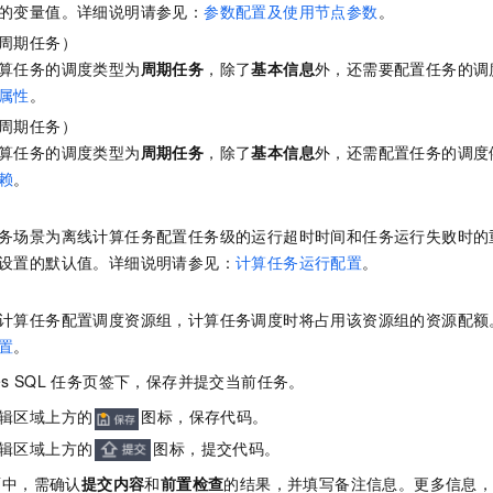
的变量值。详细说明请参见：
参数配置及使用节点参数
。
周期任务）
算任务的调度类型为
周期任务
，除了
基本信息
外，还需要配置任务的调
属性
。
周期任务）
算任务的调度类型为
周期任务
，除了
基本信息
外，还需配置任务的调度
赖
。
务场景为离线计算任务配置任务级的运行超时时间和任务运行失败时的
设置的默认值。详细说明请参见：
计算任务运行配置
。
计算任务配置调度资源组，计算任务调度时将占用该资源组的资源配额
置
。
es SQL
任务页签下，保存并提交当前任务。
辑区域上方的
图标，保存代码。
辑区域上方的
图标，提交代码。
面中，需确认
提交内容
和
前置检查
的结果，并填写备注信息。更多信息