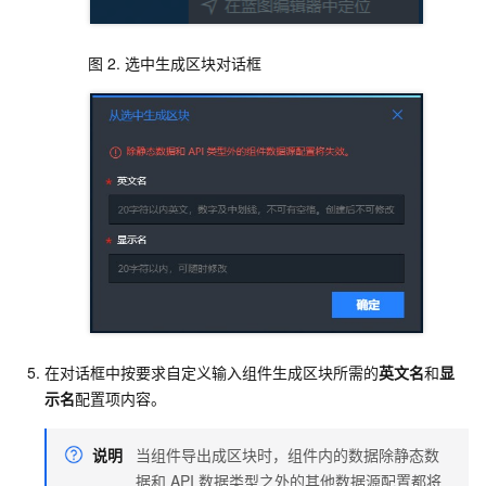
图 2.
选中生成区块对话框
在对话框中按要求自定义输入组件生成区块所需的
英文名
和
显
示名
配置项内容。
说明
当组件导出成区块时，组件内的数据除静态数
据和
API
数据类型之外的其他数据源配置都将