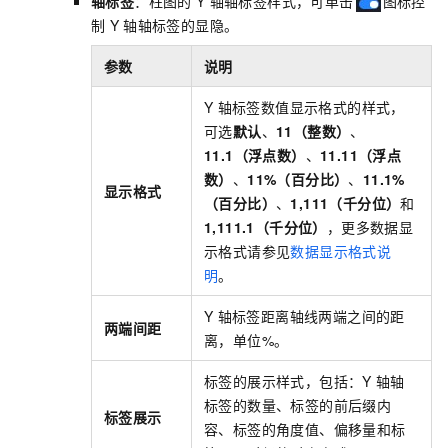
轴标签
：柱图的
Y
轴轴标签样式，可单击
图标控
制
Y
轴轴标签的显隐。
参数
说明
Y
轴标签数值显示格式的样式，
可选
默认
、
11（整数）
、
11.1（浮点数）
、
11.11（浮点
数）
、
11%（百分比）
、
11.1%
显示格式
（百分比）
、
1,111（千分位）
和
1,111.1（千分位）
，更多数据显
示格式请参见
数据显示格式说
明
。
Y
轴标签距离轴线两端之间的距
两端间距
离，单位%。
标签的展示样式，包括：Y
轴轴
标签的数量、标签的前后缀内
标签展示
容、标签的角度值、偏移量和标