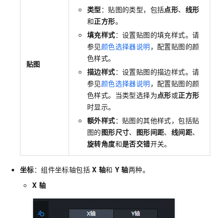
类型
：贴图的类型，包括
点形
、
线形
和
正方形
。
填充样式
：设置贴图的填充样式。请
参见
颜色选择器说明
，配置贴图的颜
色样式。
贴图
描边样式
：设置贴图的描边样式。请
参见
颜色选择器说明
，配置贴图的颜
色样式。当类型选择为
点形
或
正方形
时显示。
额外样式
：贴图的其他样式，包括贴
图的
图形尺寸
、
图形间距
、
线间距
、
旋转角度
和
是否交错
开关。
坐标
：组件坐标轴包括
X
轴
和
Y
轴
两种。
X
轴