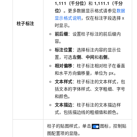
1,111（千分位）
和
1,111.1（千分
位）
。更多数据显示格式请参见
数据
显示格式说明
，仅在标注字段选择
x
柱子标注
时显示。
前后缀
：设置柱子标注的前后缀内
容。
标注位置
：选择标注内容的显示位
置，可选
左侧
、
中间
和
右侧
。
相对偏移
：柱子标注相对柱子在垂直
和水平方向偏移量，单位为
px。
文本样式
：柱子标注的文本样式，包
括文本的字体样式、文字粗细、字号
和颜色。
文本描边
：柱子标注的文本描边样
式，包括描边线的粗细值和颜色。
柱子的贴图样式，单击
图标，控制贴
图配置项的显隐。