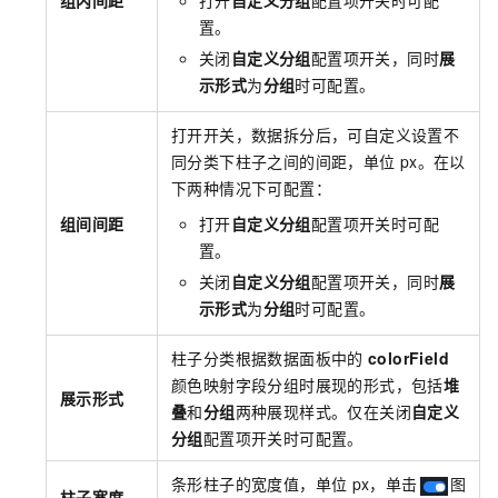
组内间距
打开
自定义分组
配置项开关时可配
置。
关闭
自定义分组
配置项开关，同时
展
示形式
为
分组
时可配置。
打开开关，数据拆分后，可自定义设置不
同分类下柱子之间的间距，单位
px。在以
下两种情况下可配置：
组间间距
打开
自定义分组
配置项开关时可配
置。
关闭
自定义分组
配置项开关，同时
展
示形式
为
分组
时可配置。
柱子分类根据数据面板中的
colorField
颜色映射字段分组时展现的形式，包括
堆
展示形式
叠
和
分组
两种展现样式。仅在关闭
自定义
分组
配置项开关时可配置。
条形柱子的宽度值，单位
px，单击
图
柱子宽度