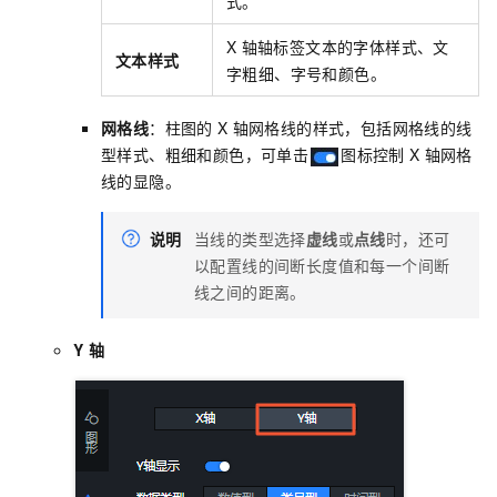
式。
X
轴轴标签文本的字体样式、文
文本样式
字粗细、字号和颜色。
网格线
：柱图的
X
轴网格线的样式，包括网格线的线
型样式、粗细和颜色，可单击
图标控制
X
轴网格
线的显隐。
说明
当线的类型选择
虚线
或
点线
时，还可
以配置线的间断长度值和每一个间断
线之间的距离。
Y
轴