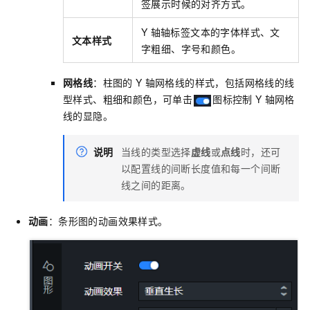
签展示时候的对齐方式。
Y
轴轴标签文本的字体样式、文
文本样式
字粗细、字号和颜色。
网格线
：柱图的
Y
轴网格线的样式，包括网格线的线
型样式、粗细和颜色，可单击
图标控制
Y
轴网格
线的显隐。
说明
当线的类型选择
虚线
或
点线
时，还可
以配置线的间断长度值和每一个间断
线之间的距离。
动画
：条形图的动画效果样式。