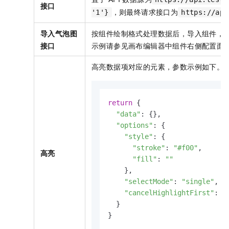
接口
，则最终请求接口为
'1'}
https://api
导入气泡图
按组件绘制格式处理数据后，导入组件，
接口
示例请参见画布编辑器中组件右侧配置面
高亮数据项对应的元素，参数示例如下。
return
 {

"data"
: {},

"options"
: {

"style"
: {

"stroke"
: 
"#f00"
,

高亮
"fill"
: 
""
    },

"selectMode"
: 
"single"
,

"cancelHighlightFirst"
: 
f
  }

}