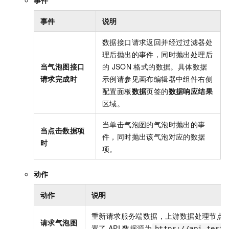
事件
事件
说明
数据接口请求返回并经过过滤器处
理后抛出的事件，同时抛出处理后
当气泡图接口
的
JSON
格式的数据。
具体数据
请求完成时
示例请参见画布编辑器中组件右侧
配置面板
数据
页签的
数据响应结果
区域。
当单击气泡图的气泡时抛出的事
当点击数据项
件，同时抛出该气泡对应的数据
时
项。
动作
动作
说明
重新请求服务端数据，上游数据处理节点
请求气泡图
置了
API
数据源为
https://api.test