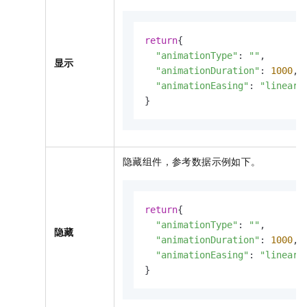
return
{

"animationType"
: 
""
,

显示
"animationDuration"
: 
1000
,

"animationEasing"
: 
"linear"
}
隐藏组件，参考数据示例如下。
return
{

"animationType"
: 
""
,

隐藏
"animationDuration"
: 
1000
,

"animationEasing"
: 
"linear"
}