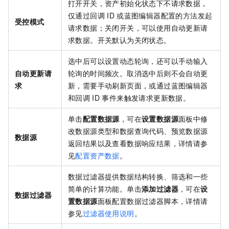
打开开关，资产初始化状态下不请求数据，
仅通过回调
ID
或蓝图编辑器配置的方法发起
受控模式
请求数据；关闭开关，可以使用自动更新请
求数据。开关默认为关闭状态。
选中后可以设置动态轮询，还可以手动输入
自动更新请
轮询的时间频次。取消选中后则不会自动更
求
新，需要手动刷新页面，或通过蓝图编辑器
和回调
ID
事件来触发请求更新数据。
单击
配置数据源
，可在
设置数据源
面板中修
改数据源类型和数据查询代码、预览数据源
数据源
返回结果以及查看数据响应结果，详情请参
见
配置资产数据
。
数据过滤器提供数据结构转换、筛选和一些
简单的计算功能。单击
添加过滤器
，可在
设
数据过滤器
置数据源
面板配置数据过滤器脚本，详情请
参见
过滤器使用说明
。