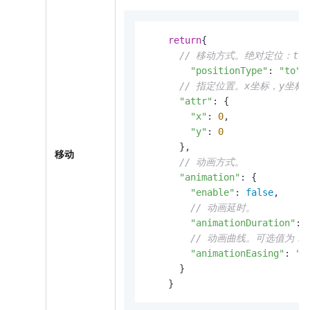
return
{      

// 移动方式。绝对定位：to
"positionType"
: 
"to"
,

// 指定位置。x坐标，y坐标
"attr"
: {

"x"
: 
0
,

"y"
: 
0
      },

移动
// 动画方式。
"animation"
: {

"enable"
: 
false
,

// 动画延时。
"animationDuration"
: 
// 动画曲线。可选值为：linea
"animationEasing"
: 
"l
      }

    }