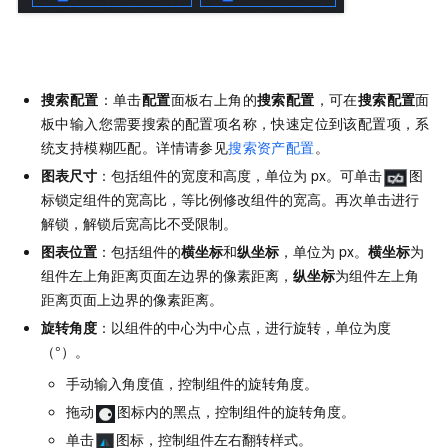
搜索配置
：单击
配置
面板右上角的
搜索配置
，可在
搜索配置
面
板中输入您需要搜索的配置项名称，快速定位到该配置项，系
统支持模糊匹配。详情请参见
搜索资产配置
。
图表尺寸
：包括组件的宽度和高度，单位为
px。可单击
图
标锁定组件的宽高比，等比例修改组件的宽高。再次单击进行
解锁，解锁后宽高比不受限制。
图表位置
：包括组件的
横坐标
和
纵坐标
，单位为
px。
横坐标
为
组件左上角距离页面左边界的像素距离，
纵坐标
为组件左上角
距离页面上边界的像素距离。
旋转角度
：以组件的中心为中心点，进行旋转，单位为度
（°）。
手动输入角度值，控制组件的旋转角度。
拖动
图标内的黑点，控制组件的旋转角度。
单击
图标，控制组件左右翻转样式。