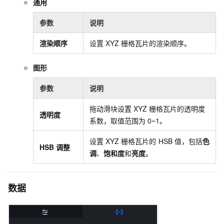
通用
参数
说明
渲染顺序
设置
XYZ
栅格瓦片的渲染顺序。
图形
参数
说明
拖动滑块设置
XYZ
栅格瓦片的透明度
透明度
系数，取值范围为
0~1。
设置
XYZ
栅格瓦片的
HSB
值，包括
色
HSB
调整
调
、
饱和度
和
亮度
。
数据