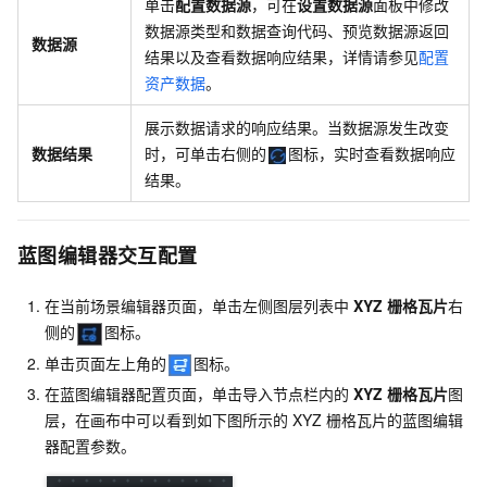
单击
配置数据源
，可在
设置数据源
面板中修改
数据源类型和数据查询代码、预览数据源返回
数据源
结果以及查看数据响应结果，详情请参见
配置
资产数据
。
展示数据请求的响应结果。当数据源发生改变
数据结果
时，可单击右侧的
图标，实时查看数据响应
结果。
蓝图编辑器交互配置
在当前场景编辑器页面，单击左侧图层列表中
XYZ
栅格瓦片
右
侧的
图标。
单击页面左上角的
图标。
在蓝图编辑器配置页面，单击导入节点栏内的
XYZ
栅格瓦片
图
层，在画布中可以看到如下图所示的
XYZ
栅格瓦片的蓝图编辑
器配置参数。