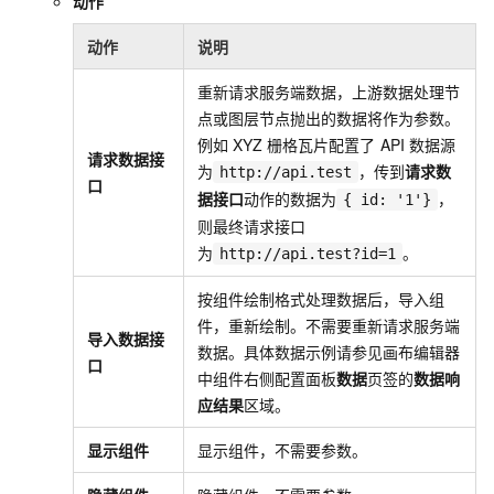
动作
动作
说明
重新请求服务端数据，上游数据处理节
点或图层节点抛出的数据将作为参数。
例如
XYZ
栅格瓦片配置了
API
数据源
请求数据接
为
，传到
请求数
http://api.test
口
据接口
动作的数据为
，
{ id: '1'}
则最终请求接口
为
。
http://api.test?id=1
按组件绘制格式处理数据后，导入组
件，重新绘制。不需要重新请求服务端
导入数据接
数据。具体数据示例请参见画布编辑器
口
中组件右侧配置面板
数据
页签的
数据响
应结果
区域。
显示组件
显示组件，不需要参数。