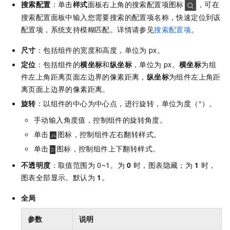
搜索配置
：单击
样式
面板右上角的搜索配置项图标
，可在
搜索配置面板中输入您需要搜索的配置项名称，快速定位到该
配置项，系统支持模糊匹配。详情请参见
搜索配置项
。
尺寸
：包括组件的宽度和高度，单位为
px。
定位
：包括组件的
横坐标
和
纵坐标
，单位为
px。
横坐标
为组
件左上角距离页面左边界的像素距离，
纵坐标
为组件左上角距
离页面上边界的像素距离。
旋转
：以组件的中心为中心点，进行旋转，单位为度（°）。
手动输入角度值，控制组件的旋转角度。
单击
图标，控制组件左右翻转样式。
单击
图标，控制组件上下翻转样式。
不透明度
：取值范围为
0~1。为
0
时，图表隐藏；为
1
时，
图表全部显示。默认为
1
。
全局
参数
说明