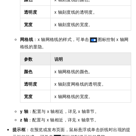
透明度
x
轴刻度线的透明度。
宽度
x
轴刻度线的宽度。
网格线
：x
轴网格线的样式，可单击
图标控制
x
轴网
格线的显隐。
参数
说明
颜色
x
轴网格线的颜色。
透明度
x
轴刻度网格线的透明度。
宽度
x
轴网格线的宽度。
y
轴
：配置与
x
轴相近，详见
x
轴章节。
z
轴
：配置与
x
轴相近，详见
x
轴章节。
提示框
：在预览或发布页面，鼠标悬浮或单击折线时出现的提