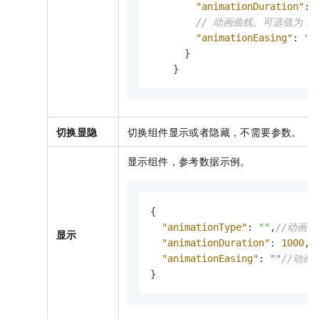
"animationDuration"
:
// 动画曲线。可选值为：linea
"animationEasing"
:
"l
}
}
切换显隐
切换组件显示或者隐藏，不需要参数。
显示组件，参考数据示例。
{
"animationType"
:
""
,
//动画
显示
"animationDuration"
:
1000
,
/
"animationEasing"
:
""
//动画
}