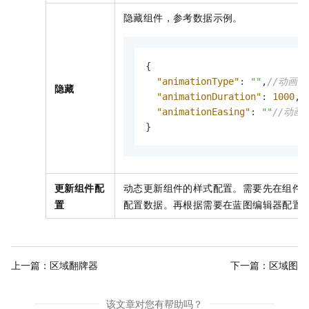
隐藏组件，参考数据示例。
{
"animationType"
:
""
,
//动画
隐藏
"animationDuration"
:
1000
,
/
"animationEasing"
:
""
//动画
}
更新组件配
动态更新组件的样式配置。需要先在组件
置
配置数据。再根据需要在蓝图编辑器配置
上一篇：
区域翻牌器
下一篇：
区域图
该文章对您有帮助吗？