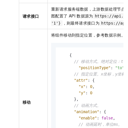
重新请求服务端数据，上游数据处理节点
图配置了
API
数据源为
请求接口
https://api.t
，则最终请求接口为
'1'}
https://api
将组件移动到指定位置，参考数据示例。
{
// 移动方式。绝对定位：to
"positionType"
:
"to"
,
// 指定位置。x坐标，y坐标
"attr"
:
{
"x"
:
0
,
"y"
:
0
}
,
移动
// 动画方式。
"animation"
:
{
"enable"
:
false
,
// 动画延时，单位ms。