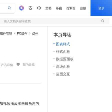
文档
备案
控制台
注册
登录
输入文档关键字查找
验
作计划
器
AI 活动
专业服务
服务伙伴合作计划
开发者社区
加入我们
服务平台百炼
阿里云 OPC 创新助力计划
组件管理
PC组件
媒体
本页导读
（1）
一站式生成采购清单，支持单品或批量购买
S
可编辑精美 PPT 文稿
S产品伙伴计划（繁花）
峰会
造的大模型服务与应用开发平台
轻量应用服务器
Agency Agents：拥有专属领域专家
AI 生产力先锋
Al MaaS 服务伙伴赋能合作
域名
博文
Careers
至高可申请百万元
图表样式
性可伸缩的云计算服务
 轻松生成专业的 PPT
开启高性价比 AI 编程新体验
先锋实践拓展 AI 生产力的边界
快速构建应用程序和网站，即刻迈出上云第一步
多领域专家智能体,一键组建 AI 虚拟交付团队
Token 补贴，五大权
计划
海大会
伙伴信用分合作计划
商标
问答
社会招聘
样式面板
益加速 OPC 成功
S
帕鲁游戏服务器
数字证书管理服务（原SSL证书）
HappyHorse 打造一站式影视创作平台
飞天发布时刻
HOT
划
备案
电子书
校园招聘
数据源面板
联机服务器，轻松开启游戏
视频创作，一键激活电商全链路生产力
全托管，含MySQL、PostgreSQL、SQL Server、MariaDB多引擎
实现全站HTTPS，呈现可信的WEB访问
所见，即是所愿
可视化编排打通从文字构思到成片全链路闭环
更多支持
我的收藏
产品详情
划
公司注册
镜像站
高级面板
视频生成
语音识别与合成
 智能体与工作流应用
短信服务
漫剧工坊：一站式动画创作平台
AI 实训营
合作伙伴培训与认证
蓝图交互
划
上云迁移
的智能体编程平台
站生成，高效打造优质广告素材
通过阿里云百炼高效搭建AI应用,助力高效开发
快速生产连贯的高质量长漫剧
从基础到进阶，Agent 创客手把手教你
国内短信简单易用，安全可靠，秒级触达，全球覆盖200+国家和地区。
e-1.1-T2V
Qwen3-TTS-Flash
lScope
我要反馈
查询合作伙伴
畅细腻的高质量视频
离线语音合成大模型，多语言方言自适应，低延迟高稳定
n Alibaba Cloud ISV 合作
代维服务
olarDB
建企业门户网站
大数据开发治理平台 DataWorks
10 分钟搭建微信、支付宝小程序
创新加速
ope
登录合作伙伴管理后台
我要建议
站，无忧落地极速上线
以可视化方式快速构建移动和 PC 门户网站
100%兼容MySQL、PostgreSQL，兼容Oracle，支持集中和分布式
高效部署网站，快速应用到小程序
Data Agent 驱动的一站式 Data+AI 开发治理平台
e-1.1-I2V
Cosyvoice-V3-Flash
安全
畅自然，细节丰富
高表现力语音合成大模型，语音克隆听感自然
我要投诉
上云场景组合购
伴
加视频播放器来播放您的
边界网络安全防护产品
漫剧创作，剧本、分镜、视频高效生成
覆盖90%+业务场景，专享组合折扣价
2V
VPN
Fun-ASR