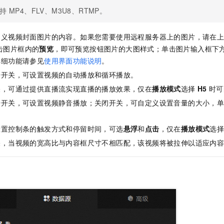
持
MP4、FLV、M3U8、RTMP。
定义视频封面图片的内容。如果您需要使用远程服务器上的图片，请在
击图片框内的
预览
，即可预览按钮图片的大图样式；单击图片输入框下
详细功能请参见
使用界面功能说明
。
开开关，可设置视频的自动播放和循环播放。
关，可通过提供直播流实现直播的播放效果，仅在
播放模式
选择
H5
时可
开开关，可设置视频静音播放；关闭开关，可自定义设置音量的大小，单
设置控制条的触发方式和停留时间，可选
悬浮
和
点击
，仅在
播放模式
选
关，当视频的宽高比与内容框尺寸不相匹配，该视频将被拉伸以适应内