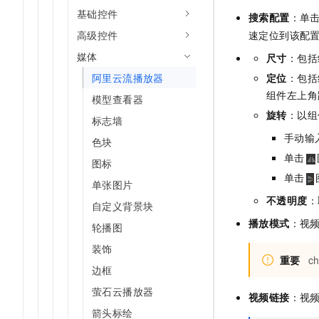
基础控件
搜索配置
：单
高级控件
速定位到该配
媒体
尺寸
：包括
阿里云流播放器
定位
：包括
组件左上角
模型查看器
旋转
：以组
标志墙
手动输
色块
单击
图标
单击
单张图片
不透明度
：
自定义背景块
播放模式
：视
轮播图
装饰
重要
c
边框
萤石云播放器
视频链接
：视
箭头标绘