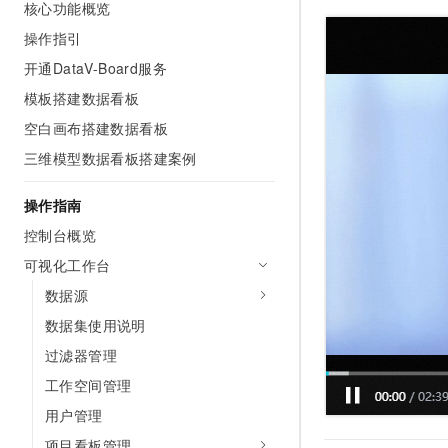
核心功能概览
AI 产品 免费试用
网络
安全
云开发大赛
Tableau 订阅
操作指引
1亿+ 大模型 tokens 和 
可观测
入门学习赛
中间件
AI空中课堂在线直播课
开通DataV-Board服务
140+云产品 免费试用
大模型服务
模板搭建数据看板
上云与迁云
产品新客免费试用，最长1
数据库
生态解决方案
空白画布搭建数据看板
千问AI平台-Token Plan
企业出海
大模型ACA认证体验
大数据计算
三维模型数据看板搭建案例
助力企业全员 AI 认知与能
行业生态解决方案
政企业务
媒体服务
千问AI平台-模型体验
开发者生态解决方案
操作指南
在线体验全尺寸、多种模态
企业服务与云通信
控制台概览
AI 开发和 AI 应用解决
Happy 系列大模型
可视化工作台
域名与网站
数据源
终端用户计算
数据集使用说明
Serverless
大模型解决方案
过滤器管理
工作空间管理
开发工具
快速部署 Dify，高效搭建 
用户管理
迁移与运维管理
项目看板管理