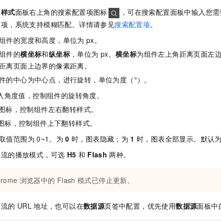
击
样式
面板右上角的搜索配置项图标
，可在搜索配置面板中输入您需
置项，系统支持模糊匹配。详情请参见
搜索配置项
。
组件的宽度和高度，单位为
px。
组件的
横坐标
和
纵坐标
，单位为
px。
横坐标
为组件左上角距离页面左
距离页面上边界的像素距离。
件的中心为中心点，进行旋转，单位为度（°）。
入角度值，控制组件的旋转角度。
图标，控制组件左右翻转样式。
图标，控制组件上下翻转样式。
取值范围为
0~1。为
0
时，图表隐藏；为
1
时，图表全部显示。默认
频流的播放模式，可选
H5
和
Flash
两种。
hrome
浏览器中的
Flash
模式已停止更新。
频流的
URL
地址，也可以在
数据源
页签中配置，优先使用
数据源
面板中