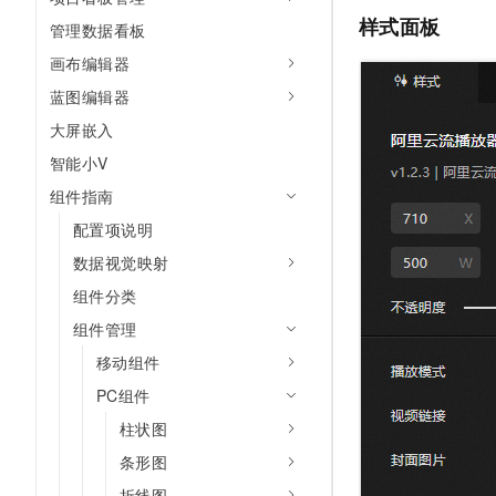
10 分钟在聊天系统中增加
专有云
样式面板
管理数据看板
画布编辑器
蓝图编辑器
大屏嵌入
智能小V
组件指南
配置项说明
数据视觉映射
组件分类
组件管理
移动组件
PC组件
柱状图
条形图
折线图