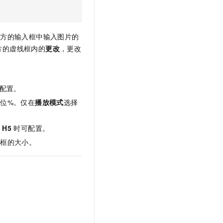
上方的输入框中输入图片的
方的虚线框内的
更改
，更改
配置。
位%。仅在
播放模式
选择
择
H5
时可配置。
容框的大小。