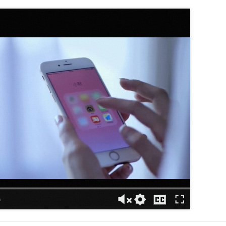
服务生态伙伴
视觉 Coding、空间感知、多模态思考等全面升级
1M上下文，专为长程任务能力而生
云工开物
企业应用
Night Plan 支持 Qwen 3.8-Max
AI 办公
NEW
Red Hat
30+ 款产品免费体验
夜间 5 折，Qwen/Meoo/TokenPlan 客户专享
AI智能应用
科研合作
ERP
堂（旗舰版）
SUSE
智能客服
AI 应用构建
大模型原生
CRM
2个月
自动承接线索
建站小程序
Qoder
大模型服务平台百炼-应用模版
OA 办公系统
HOT
NEW
面向真实软件
个人版上线、团队版降价；千问3.8-Max首发发尝鲜
丰富多元化的应用模版和解决方案
力提升
财税管理
模板建站
万有无界
大模型服务平台百炼-智能体
400电话
定制建站
的模型效果
灵活可视化地构建企业级 Agent
方案
广告营销
模板小程序
秒悟
人工智能平台 PAI
定制小程序
云端极速 AI 
新一代 AI 视频生成模型，深度适配广告营销等场景
AI Native 的算法工程平台，一站式完成建模、训练、推理服务部署
APP 开发
建站系统
AI 应用
10分钟微调：让0.6B模型媲美235B模型
多模态数据信
依托云原生高可用架构,实现Dify私有化部署
用1%尺寸在特定领域达到大模型90%以上效果