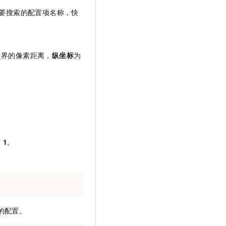
要搜索的配置项名称，快
边界的像素距离，
纵坐标
为
为
1
。
的配置。