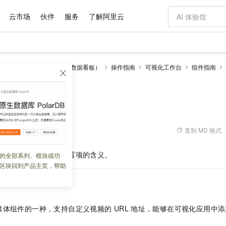
云市场
伙伴
服务
了解阿里云
AI 特惠
数据与 API
成为产品伙伴
企业增值服务
最佳实践
价格计算器
AI 场景体
基础软件
产品伙伴合
阿里云认证
市场活动
配置报价
大模型
视化
DataV-Board 7.0 （数据看板）
操作指南
可视化工作台
组件指南
自助选配和估算价格
步到位
域名与网站
智启 AI 普惠权益
产品生态集成认证中心
企业支持计划
云上春晚
Qwen Audio：打造专属 AI 语音助手
千问官方 MaaS 平台，为开发者和 Agent 而生，新用户赠送 1 亿 + tokens 额度
云服务器 EC
一句话生成原生
AI Coding
阿里云Maa
2026 阿里云
为企业打
数据集
Windows
大模型认证
模型
NEW
NEW
格式还原
值低价云产品抢先购
提供智能易用的域名与建站服务
至高享 1亿+免费 tokens，加速 Al 应用落地
Qwen-Audio-3.0-Realtime 端到端实时语音角色扮演
安全可靠、弹
输入一句话想法,
智能编程，一键
产品生态伙伴
专家技术服务
云上奥运之旅
弹性计算合作
阿里云中企出
手机三要素
宝塔 Linux
全部认证
播放器
价格优势
开源旗舰模型
对象存储 OSS
即刻拥有 DeepSeek-V4-Pro
阿里云 OPC 创新助力计划
云数据库 RD
一键部署幻兽
AI 电商营销
产品生态伙伴工作台
企业增值服务台
云栖战略参考
云存储合作计
云栖大会
身份实名认证
CentOS
训练营
推动算力普惠，释放技术红利
的大模型服务
最高返9万
真正可用的 1M 上下文,一次完成代码全链路开发
轻松解锁专属 DeepSeek-V4-Pro
至高百万元 Token 补贴，加速一人公司成长
稳定、安全、高性价比、高性能的云存储服务
一键购买专属
从图文生成到
复制 MD 格式
 07:57:39
云上的中国
数据库合作计
活动全景
短信
Docker
图片和
自进化智能体
人工智能平台 PAI
5 分钟轻松部署专属 QwenPaw
Token Plan 模型订阅计划
Qoder
高效搭建 AI
AI 广告创作
企业成长
大模型
NEW
HOT
信息公告
看见新力量
云网络合作计
OCR 文字识别
JAVA
级电脑
越聪明
证享300元代金券
一站式AI开发、训练和推理服务
Qwen3.8-Max 首发尝鲜，限时加量 10 倍，夜间低至2折
从聊天伙伴进化为能主动干活的本地数字员工
面向真实软件
图文、视频一
播放器全量选择时各配置项的含义。
的全部系列、模块或功
Kimi-K3
HappyHors
NEW
魔搭 Mode
loud
服务实践
官网公告
区块回到产品主页，帮助
Kimi 最新旗舰模型，长程编程与推理利器
让文字生成流
金融模力时刻
Salesforce O
版
发票查验
全能环境
Qoder CN
Claude Code + GStack 打造工程团队
千问办公，限时限量积分加倍
云原生数据库 P
低代码高效构
AI 建站
NEW
作计划
计划
创新中心
魔搭 ModelSc
健康状态
让AI从“聊天伙伴”进化为能干活的“数字员工”
覆盖公网/内网、递归/权威、移动APP等全场景解析服务
安装技能 GStack，拥有专属 AI 工程团队
你的AI工作搭子，覆盖日常办公高频场景
基于千问大模型等，支持代码智能生成、研发智能问答
0 代码专业建
客户案例
天气预报查询
操作系统
Deepseek-v4-pro
HappyHors
态合作计划
态智能体模型
旗舰 MoE 大模型，百万上下文与顶尖推理能力
图生视频，流
Compute
同享
容器服务 Kubernetes 版 ACK
万小智 AI 建站低至 15元/月
云防火墙
AI 短剧/漫剧
快递物流查询
WordPress
成为服务伙
媒体组件的一种，支持自定义视频的
URL
地址，能够在可视化应用中添
高校合作
式云数据仓库
点，立即开启云上创新
提供一站式管理容器应用的 K8s 服务
送.CN域名，送备案服务码
云原生的云上
AI助力短剧
GLM-5.2
Wan2.7-T
Ubuntu