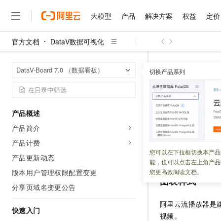
大模型
产品
解决方案
权益
定价
官方文档
DataV数据可视化
大模型
产品
解决方案
权益
定价
云市场
伙伴
服务
了解阿里云
精选产品
精选解决方案
普惠上云
产品定价
精选商城
成为销售伙伴
售前咨询
为什么选择阿里云
千问AI平台
DataV数据可
首页
DataV-Board 7.0 （数据看板）
了解云产品的定价详情
切换产品系列
阿里云流播放器
大模型服务平台百炼
睿译宝，AI翻译排版一
普惠上云 官方力荐
分销伙伴
在线服务
网站建设
什么是云计算
大
大模型服务与应用平台
上传文档即自动完成翻译和
云服务器38元/年起，超
咨询伙伴
多端小程序
技术领先
阿里云流
云上成本管理
售后服务
千问大模型
GLM-5.2：长任务时代
官方推荐返现计划
大模型
大模型
精选产品
精选解决方案
Salesforce 国际版订阅
稳定可靠
产品概述
管理和优化成本
多元化、高性能、安全可靠
推荐新用户得奖励，单订单
销售伙伴合作计划
自助服务
产品简介
更新时间：
2023-11-30
友盟天域
安全合规
人工智能与机器学习
AI
文本生成
无影云电脑
Hermes Agent，打造
云工开物
无影生态合作计划
在线服务
产品计费
观测云
分析师报告
随时随地安全接入的云上超
自主进化，持久记忆，越用
高校专属算力普惠，学生认
计算
互联网应用开发
本文介绍阿里云流
您可以在下拉框切换本产品
Qwen3.8-Max
HOT
产品更新动态
Salesforce On Alibaba C
工单服务
能，也可以点击左上角产品
智能体时代全能旗舰模型
Tuya 物联网平台阿里云
研究报告与白皮书
云解析DNS
快速拥有专属 OpenClaw
Consulting Partner 合
大数据
容器
版本用户管理权限配置变更
您更高效阅读文档。
免费试用
短信专区
图表样式
蓝凌 OA
Qwen3.7-Plus
分享页域名变更公告
AI 大模型销售与服务生
现代化应用
存储
天池大赛
能看、能想、能动手的多模
云原生大数据计算服务 Max
解决方案免费试用 新老
电子合同
阿里云流播放器是
面向分析的企业级SaaS模
最高领取价值200元试用
快速入门
安全
网络与CDN
AI 算法大赛
Qwen3-VL-Plus
视频。
畅捷通