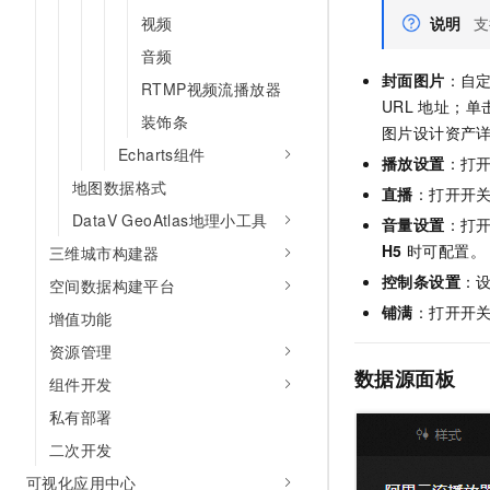
视频
说明
支
音频
封面图片
：自
RTMP视频流播放器
URL
地址；单
装饰条
图片设计资产
Echarts组件
播放设置
：打
地图数据格式
直播
：打开开
DataV GeoAtlas地理小工具
音量设置
：打
H5
时可配置。
三维城市构建器
控制条设置
：
空间数据构建平台
铺满
：打开开
增值功能
资源管理
数据源面板
组件开发
私有部署
二次开发
可视化应用中心