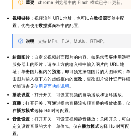
重要
chrome
浏览器中的
Flash
模式已停止更新。
视频链接
：视频流的
URL
地址，也可以在
数据源
页签中配
置，优先使用
数据源
面板中的配置。
说明
支持
MP4、FLV、M3U8、RTMP。
封面图片
：自定义视频封面图片的内容。如果您需要使用远程
服务器上的图片，请在上方的输入框中输入图片的
URL
地
址；单击图片框内的
预览
，即可预览按钮图片的大图样式；单
击图片输入框下方的虚线框内的
更改
，更改图片设计资产详细
功能请参见
使用界面功能说明
。
播放设置
：打开开关，可设置视频的自动播放和循环播放。
直播
：打开开关，可通过提供直播流实现直播的播放效果，仅
在
播放模式
选择
H5
时可配置。
音量设置
：打开开关，可设置视频静音播放；关闭开关，可自
定义设置音量的大小，单位%。仅在
播放模式
选择
H5
时可配
置。