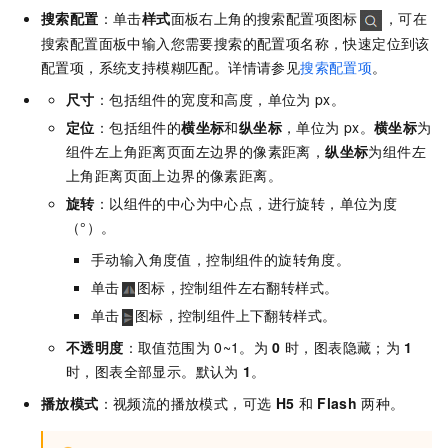
搜索配置
：单击
样式
面板右上角的搜索配置项图标
，可在
搜索配置面板中输入您需要搜索的配置项名称，快速定位到该
配置项，系统支持模糊匹配。详情请参见
搜索配置项
。
尺寸
：包括组件的宽度和高度，单位为
px。
定位
：包括组件的
横坐标
和
纵坐标
，单位为
px。
横坐标
为
组件左上角距离页面左边界的像素距离，
纵坐标
为组件左
上角距离页面上边界的像素距离。
旋转
：以组件的中心为中心点，进行旋转，单位为度
（°）。
手动输入角度值，控制组件的旋转角度。
单击
图标，控制组件左右翻转样式。
单击
图标，控制组件上下翻转样式。
不透明度
：取值范围为
0~1。为
0
时，图表隐藏；为
1
时，图表全部显示。默认为
1
。
播放模式
：视频流的播放模式，可选
H5
和
Flash
两种。