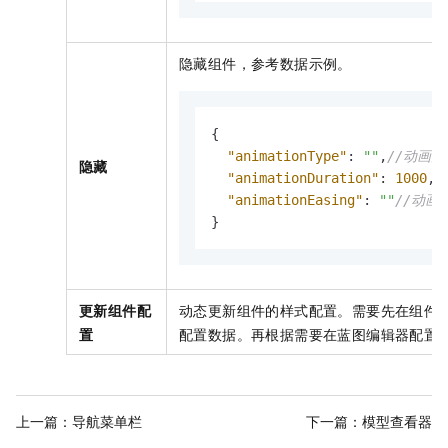
隐藏组件，参考数据示例。
{
"animationType"
:
""
,
//动画
隐藏
"animationDuration"
:
1000
,
/
"animationEasing"
:
""
//动画
}
更新组件配
动态更新组件的样式配置。需要先在组件
置
配置数据。再根据需要在蓝图编辑器配置
上一篇：
导航菜单栏
下一篇：
模型查看器