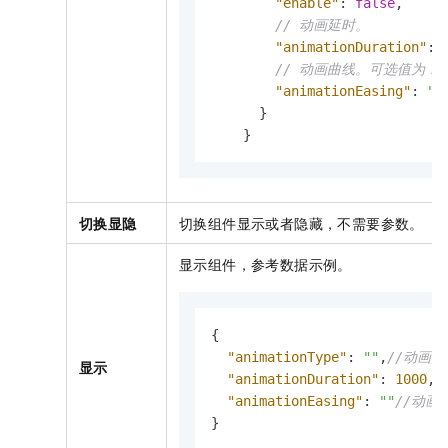
"enable"
:
false
,
// 动画延时。
"animationDuration"
:
// 动画曲线。可选值为：linea
"animationEasing"
:
"l
}
}
切换显隐
切换组件显示或者隐藏，不需要参数。
显示组件，参考数据示例。
{
"animationType"
:
""
,
//动画
显示
"animationDuration"
:
1000
,
/
"animationEasing"
:
""
//动画
}