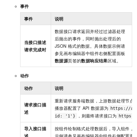
事件
事件
说明
数据接口请求返回并经过过滤器处理
后抛出的事件，同时抛出处理后的
当接口描述
JSON
格式的数据。具体数据示例请
请求完成时
参见画布编辑器中组件右侧配置面板
数据源
页签的
数据响应结果
区域。
动作
动作
说明
重新请求服务端数据，上游数据处理节点
请求接口描
播放器配置了
API
数据源为
https://ap
述
，则最终请求接口为
id: '1'}
https:/
导入接口描
按组件绘制格式处理数据后，导入组件，
述
示例请参见画布编辑器中组件右侧配置面