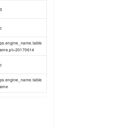
3
c
ps.engine_name.table
ame.pt=20170614
c
ps.engine_name.table
name