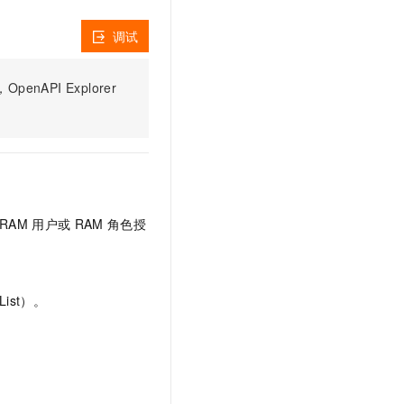
文戏情感细腻自然，动作戏激烈拳拳到肉，实现更强表演能力
支持中英文自由切换，具备更强的噪声鲁棒性
云聚AI 严选权益
SSL 证书
，一键激活高效办公新体验
精选AI产品，从模型到应用全链提效
调试
堡垒机
AI 用量加速计划
应用
防火墙
PI Explorer
、识别商机，让客服更高效、服务更出色。
新老同享，达量后返
千问办公
主机安全
NEW
的智能体编程平台
一站式AI生产力平台
AI 应用及服务市场
伶鹊
企业级人与Agent协作平台，接入和调度多个数字员工
智能客服平台，对话机器人、对话分析、智能外呼
AI 应用
RAM
用户或
RAM
角色授
大模型服务平台百炼 - 全妙
大模型
应用创作平台
多模态内容创作工具，已接入 DeepSeek
自然语言处理
ist）。
数据标注
机器学习
息提取
与 AI 智能体进行实时音视频通话
从文本、图片、视频中提取结构化的属性信息
构建支持视频理解的 AI 音视频实时通话应用