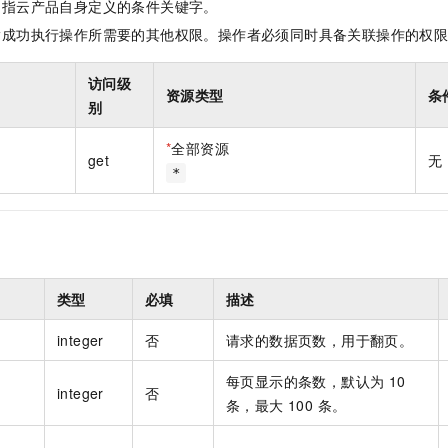
是指云产品自身定义的条件关键字。
一个 AI 助手
即刻拥有 DeepSeek-R1 满血版
超强辅助，Bol
在企业官网、通讯软件中为客户提供 AI 客服
多种方案随心选，轻松解锁专属 DeepSeek
指成功执行操作所需要的其他权限。操作者必须同时具备关联操作的权
访问级
资源类型
条
别
*
全部资源
get
无
*
类型
必填
描述
integer
否
请求的数据页数，用于翻页。
每页显示的条数，默认为 10
integer
否
条，最大 100 条。