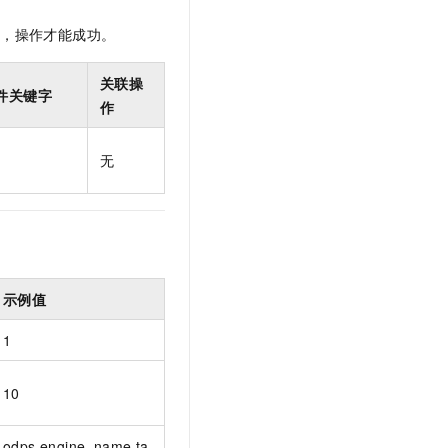
t.diy 一步搞定创意建站
构建大模型应用的安全防护体系
通过自然语言交互简化开发流程,全栈开发支持
通过阿里云安全产品对 AI 应用进行安全防护
限，操作才能成功。
关联操
件关键字
作
无
示例值
1
10
odps.engine_name.ta