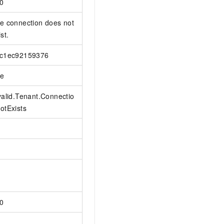
0
e connection does not
st.
c1ec92159376
ue
valid.Tenant.Connectio
otExists
0