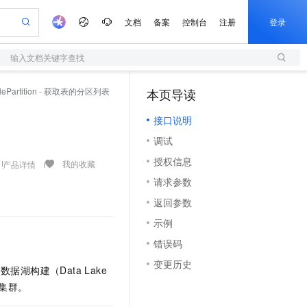
文档
备案
控制台
注册
登录
输入文档关键字查找
验
作计划
器
AI 活动
专业服务
服务伙伴合作计划
开发者社区
加入我们
服务平台百炼
阿里云 OPC 创新助力计划
blePartition - 获取表的分区列表
本页导读
（1）
一站式生成采购清单，支持单品或批量购买
S
io：打造专属 AI 语音助手
S产品伙伴计划（繁花）
峰会
造的大模型服务与应用开发平台
轻量应用服务器
一句话生成原生可编辑精美 PPT 文稿
AI 生产力先锋
Al MaaS 服务伙伴赋能合作
域名
博文
Careers
至高可申请百万元
接口说明
性可伸缩的云计算服务
开启高性价比 AI 编程新体验
Qwen-Audio-3.0-Realtime 端到端实时语音角色扮演
输入一句话想法, 轻松生成专业的 PPT
先锋实践拓展 AI 生产力的边界
快速构建应用程序和网站，即刻迈出上云第一步
Token 补贴，五大权
计划
海大会
伙伴信用分合作计划
商标
问答
社会招聘
调试
益加速 OPC 成功
S
eek-V4-Pro
数字证书管理服务（原SSL证书）
一键部署幻兽帕鲁游戏服务器
飞天发布时刻
HOT
划
备案
电子书
校园招聘
授权信息
pSeek-V4-Pro
视频创作，一键激活电商全链路生产力
全托管，含MySQL、PostgreSQL、SQL Server、MariaDB多引擎
实现全站HTTPS，呈现可信的WEB访问
一键购买专属联机服务器，轻松开启游戏
所见，即是所愿
我的收藏
产品详情
更多支持
划
公司注册
镜像站
请求参数
视频生成
语音识别与合成
专属 QwenPaw
短信服务
漫剧工坊：一站式动画创作平台
AI 实训营
HOT
合作伙伴培训与认证
返回参数
划
上云迁移
的智能体编程平台
站生成，高效打造优质广告素材
从聊天伙伴进化为能主动干活的本地数字员工
快速生产连贯的高质量长漫剧
从基础到进阶，Agent 创客手把手教你
国内短信简单易用，安全可靠，秒级触达，全球覆盖200+国家和地区。
e-1.1-T2V
Qwen3-TTS-Flash
lScope
我要反馈
查询合作伙伴
示例
畅细腻的高质量视频
离线语音合成大模型，多语言方言自适应，低延迟高稳定
n Alibaba Cloud ISV 合作
代维服务
olarDB
建企业门户网站
大数据开发治理平台 DataWorks
10 分钟搭建微信、支付宝小程序
错误码
创新加速
ope
登录合作伙伴管理后台
我要建议
站，无忧落地极速上线
以可视化方式快速构建移动和 PC 门户网站
100%兼容MySQL、PostgreSQL，兼容Oracle，支持集中和分布式
高效部署网站，快速应用到小程序
Data Agent 驱动的一站式 Data+AI 开发治理平台
e-1.1-I2V
Cosyvoice-V3-Flash
变更历史
安全
据湖构建（Data Lake
畅自然，细节丰富
高表现力语音合成大模型，语音克隆听感自然
我要投诉
上云场景组合购
伴
 集群。
边界网络安全防护产品
漫剧创作，剧本、分镜、视频高效生成
覆盖90%+业务场景，专享组合折扣价
2V
VPN
Fun-ASR