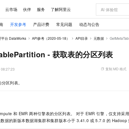
云市场
伙伴
服务
了解阿里云
南
开发参考
产品计费
常见问题
动态与公告
AI 特惠
数据与 API
成为产品伙伴
企业增值服务
最佳实践
价格计算器
AI 场景体
基础软件
产品伙伴合
阿里云认证
市场活动
配置报价
大模型
台 DataWorks
API参考（2020-05-18）
API目录
元数据
GetMetaTa
自助选配和估算价格
新方式
域名与网站
睿译宝，AI翻译排版一步到位
智启 AI 普惠权益
产品生态集成认证中心
企业支持计划
云上春晚
千问官方 MaaS 平台，为开发者和 Agent 而生，新用户赠送 1 亿 + tokens 额度
云服务器 EC
Qwen Aud
AI Coding
阿里云Maa
2026 阿里云
为企业打
数据集
Windows
大模型认证
模型
NEW
NEW
交付可用成果
值低价云产品抢先购
提供智能易用的域名与建站服务
上传文档即自动完成翻译和格式还原
至高享 1亿+免费 tokens，加速 Al 应用落地
安全可靠、弹
智能编程，一键
TablePartition - 获取表的分区列表
产品生态伙伴
专家技术服务
云上奥运之旅
弹性计算合作
阿里云中企出
手机三要素
宝塔 Linux
全部认证
价格优势
有专属领域专家
对象存储 OSS
GLM-5.2：长任务时代开源旗舰模型
阿里云 OPC 创新助力计划
云数据库 RD
即刻拥有 DeepS
AI 电商营销
产品生态伙伴工作台
企业增值服务台
云栖战略参考
云存储合作计
云栖大会
身份实名认证
CentOS
训练营
推动算力普惠，释放技术红利
的大模型服务
最高返9万
多领域专家智能体,一键组建 AI 虚拟交付团队
至高百万元 Token 补贴，加速一人公司成长
稳定、安全、高性价比、高性能的云存储服务
真正可用的 1M 上下文,一次完成代码全链路开发
轻松解锁专属 Dee
从图文生成到
复制 MD 格式
 08:27:23
云上的中国
数据库合作计
活动全景
短信
Docker
图片和
站式影视创作平台
人工智能平台 PAI
Hermes Agent，打造自进化智能体
Token Plan 模型订阅计划
Qoder
5 分钟轻松部署
AI 广告创作
企业成长
大模型
NEW
信息公告
的分区列表。
看见新力量
云网络合作计
OCR 文字识别
JAVA
级电脑
证享300元代金券
可视化编排打通从文字构思到成片全链路闭环
一站式AI开发、训练和推理服务
自主进化，持久记忆，越用越聪明
Qwen3.8-Max 首发尝鲜，限时加量 10 倍，夜间低至2折
面向真实软件
图文、视频一
Kimi-K3
HappyHors
NEW
魔搭 Mode
loud
服务实践
官网公告
Kimi 最新旗舰模型，长程编程与推理利器
让文字生成流
金融模力时刻
Salesforce O
版
发票查验
全能环境
Qoder CN
Claude Code + GStack 打造工程团队
千问办公，限时限量积分加倍
云原生数据库 P
低代码高效构
AI 建站
NEW
作计划
计划
创新中心
魔搭 ModelSc
健康状态
让AI从“聊天伙伴”进化为能干活的“数字员工”
覆盖公网/内网、递归/权威、移动APP等全场景解析服务
安装技能 GStack，拥有专属 AI 工程团队
你的AI工作搭子，覆盖日常办公高频场景
基于千问大模型等，支持代码智能生成、研发智能问答
0 代码专业建
客户案例
天气预报查询
操作系统
Deepseek-v4-pro
HappyHors
态合作计划
mpute 和 EMR 两种引擎表的分区列表。 对于 EMR 引擎，仅支持采用数
态智能体模型
旗舰 MoE 大模型，百万上下文与顶尖推理能力
图生视频，流
Compute
同享
容器服务 Kubernetes 版 ACK
万小智 AI 建站低至 15元/月
云防火墙
AI 短剧/漫剧
快递物流查询
WordPress
成为服务伙
高校合作
理元数据的新版本数据湖集群和集群版本小于 3.41.0 或 5.7.0 的 Hadoop
式云数据仓库
点，立即开启云上创新
提供一站式管理容器应用的 K8s 服务
送.CN域名，送备案服务码
云原生的云上
AI助力短剧
GLM-5.2
Wan2.7-T
Ubuntu