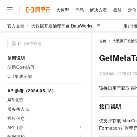
大模型
产品
解决方案
权益
定价
官方文档
大数据开发治理平台 DataWorks
用户指
大模型
产品
解决方案
权益
定价
云市场
伙伴
服务
了解阿里云
精选产品
精选解决方案
普惠上云
产品定价
精选商城
成为销售伙伴
售前咨询
为什么选择阿里云
千问AI平台
大数据开发治理平
首页
了解云产品的定价详情
大模型服务平台百炼
千问办公，解锁你的工作
普惠上云 官方力荐
分销伙伴
在线服务
网站建设
什么是云计算
大
大模型服务与应用平台
企业级Agent产品，直接
云服务器38元/年起，超
GetMeta
使用说明
咨询伙伴
多端小程序
技术领先
云上成本管理
售后服务
千问大模型
Agency Agents：拥
官方推荐返现计划
大模型
使用OpenAPI
大模型
精选产品
精选解决方案
Salesforce 国际版订阅
稳定可靠
管理和优化成本
多元化、高性能、安全可靠
推荐新用户得奖励，单订单
更新时间：
2026-01-23
销售伙伴合作计划
CLI集成示例
自助服务
友盟天域
安全合规
人工智能与机器学习
AI
文本生成
无影云电脑
HappyHorse 打造一
云工开物
该接口用于获取表
无影生态合作计划
在线服务
API参考（2024-05-18）
观测云
分析师报告
随时随地安全接入的云上超
高校专属算力普惠，学生认
计算
互联网应用开发
Qwen3.8-Max
HOT
Salesforce On Alibaba C
工单服务
API概览
智能体时代全能旗舰模型
Tuya 物联网平台阿里云
研究报告与白皮书
云解析DNS
快速拥有专属 OpenClaw
Consulting Partner 合
接口说明
大数据
容器
服务接入点
免费试用
短信专区
蓝凌 OA
Qwen3.7-Plus
AI 大模型销售与服务生
授权信息
现代化应用
存储
天池大赛
仅支持获取 MaxCo
能看、能想、能动手的多模
云原生大数据计算服务 Max
解决方案免费试用 新老
电子合同
API目录
Formation）管
面向分析的企业级SaaS模
最高领取价值200元试用
安全
网络与CDN
AI 算法大赛
Qwen3-VL-Plus
畅捷通
数据结构