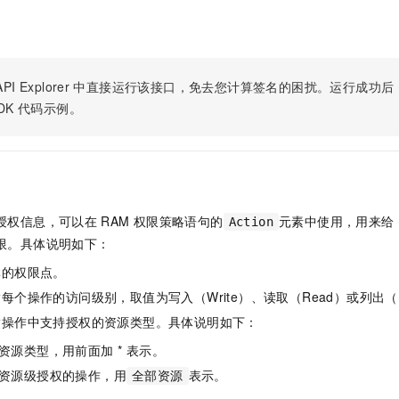
服务生态伙伴
视觉 Coding、空间感知、多模态思考等全面升级
1M上下文，专为长程任务能力而生
云工开物
企业应用
Night Plan 支持 Qwen 3.8-Max
AI 办公
NEW
Red Hat
30+ 款产品免费体验
夜间 5 折，Qwen/Meoo/TokenPlan 客户专享
AI智能应用
科研合作
ERP
堂（旗舰版）
SUSE
智能客服
AI 应用构建
大模型原生
CRM
PI Explorer
中直接运行该接口，免去您计算签名的困扰。运行成功后，OpenA
2个月
自动承接线索
建站小程序
DK
代码示例。
Qoder
大模型服务平台百炼-应用模版
OA 办公系统
HOT
NEW
面向真实软件
个人版上线、团队版降价；千问3.8-Max首发发尝鲜
丰富多元化的应用模版和解决方案
力提升
财税管理
模板建站
万有无界
大模型服务平台百炼-智能体
400电话
定制建站
的模型效果
灵活可视化地构建企业级 Agent
方案
广告营销
模板小程序
授权信息，可以在
RAM
权限策略语句的
元素中使用，用来给
Action
秒悟
人工智能平台 PAI
限。具体说明如下：
定制小程序
云端极速 AI 
新一代 AI 视频生成模型，深度适配广告营销等场景
AI Native 的算法工程平台，一站式完成建模、训练、推理服务部署
体的权限点。
APP 开发
每个操作的访问级别，取值为写入（Write）、读取（Read）或列出（L
建站系统
指操作中支持授权的资源类型。具体说明如下：
资源类型，用前面加 * 表示。
AI 应用
10分钟微调：让0.6B模型媲美235B模型
多模态数据信
依托云原生高可用架构,实现Dify私有化部署
用1%尺寸在特定领域达到大模型90%以上效果
资源级授权的操作，用
表示。
全部资源