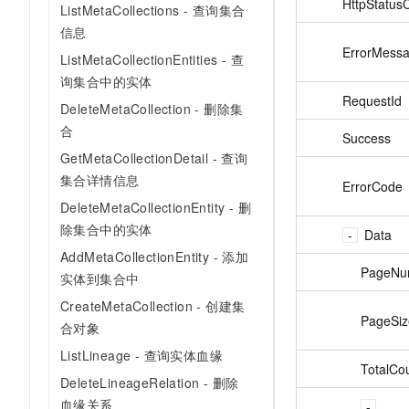
HttpStatus
ListMetaCollections - 查询集合
信息
ErrorMess
ListMetaCollectionEntities - 查
询集合中的实体
RequestId
DeleteMetaCollection - 删除集
合
Success
GetMetaCollectionDetail - 查询
集合详情信息
ErrorCode
DeleteMetaCollectionEntity - 删
除集合中的实体
Data
AddMetaCollectionEntity - 添加
PageNu
实体到集合中
CreateMetaCollection - 创建集
PageSiz
合对象
ListLineage - 查询实体血缘
TotalCo
DeleteLineageRelation - 删除
血缘关系