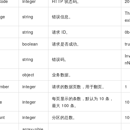
Code
integer
HTTP 状态码。
20
Th
age
string
错误信息。
exi
string
请求 ID。
0b
boolean
请求是否成功。
tr
In
string
错误码。
nN
object
业务数据。
mber
integer
请求的数据页数，用于翻页。
1
每页显示的条数，默认为 10 条，
e
integer
10
最大 100 条。
unt
integer
分区的总数。
10
array<obje