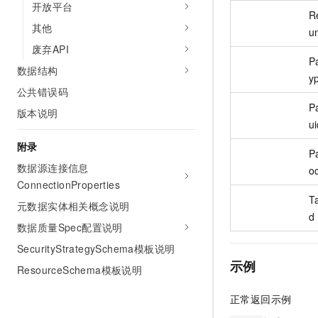
开放平台
R
其他
u
废弃API
Pa
数据结构
y
公共错误码
Pa
版本说明
ui
附录
Pa
数据源连接信息
o
ConnectionProperties
T
元数据实体相关概念说明
d
数据质量Spec配置说明
SecurityStrategySchema模板说明
示例
ResourceSchema模板说明
正常返回示例