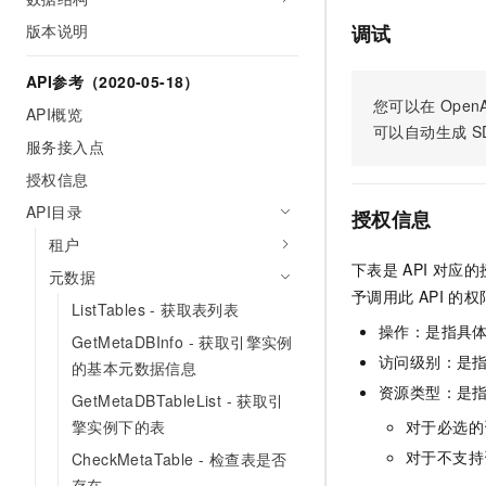
AI 产品 免费试用
网络
安全
云开发大赛
版本说明
调试
Tableau 订阅
1亿+ 大模型 tokens 和 
可观测
入门学习赛
中间件
AI空中课堂在线直播课
API参考（2020-05-18）
140+云产品 免费试用
大模型服务
您可以在
OpenA
上云与迁云
产品新客免费试用，最长1
数据库
API概览
生态解决方案
可以自动生成
S
千问AI平台-Token Plan
服务接入点
企业出海
大模型ACA认证体验
大数据计算
助力企业全员 AI 认知与能
授权信息
行业生态解决方案
政企业务
媒体服务
千问AI平台-模型体验
API目录
授权信息
开发者生态解决方案
在线体验全尺寸、多种模态
租户
企业服务与云通信
AI 开发和 AI 应用解决
下表是
API
对应的
Happy 系列大模型
元数据
域名与网站
予调用此
API
的权
ListTables - 获取表列表
操作：是指具
终端用户计算
GetMetaDBInfo - 获取引擎实例
访问级别：是指
的基本元数据信息
Serverless
大模型解决方案
资源类型：是
GetMetaDBTableList - 获取引
开发工具
擎实例下的表
对于必选的
快速部署 Dify，高效搭建 
对于不支持
CheckMetaTable - 检查表是否
迁移与运维管理
存在