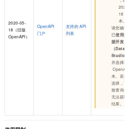
，请
2020
18
版
本。
2020-05-
OpenAPI
支持的
API
请您确认
18（旧版
门户
列表
已
使用新
OpenAPI）
据开发
（Data
Studio
并选择对
OpenAP
本。若未
选择，可
致查询失
无法获取
结果。