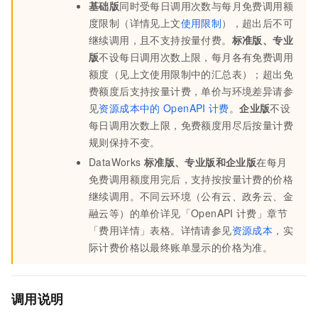
基础版
同时受每日调用次数与每月免费调用额
度限制（详情见上文
使用限制
），超出后不可
继续调用，且不支持按量付费。
标准版、专业
版
不设每日调用次数上限，每月各有免费调用
额度（见上文使用限制中的汇总表）；超出免
费额度后支持按量计费，单价与环境差异请参
见
资源成本中的
OpenAPI
计费
。
企业版
不设
每日调用次数上限，免费额度用尽后按量计费
规则保持不变。
DataWorks
标准版、专业版和企业版
在每月
免费调用额度用完后，支持按按量计费的价格
继续调用。
不同云环境（公有云、政务云、金
融云等）的单价详见「OpenAPI
计费」章节
「费用详情」表格。
详情请参见
资源成本
，实
际计费价格以最终账单显示的价格为准。
调用说明