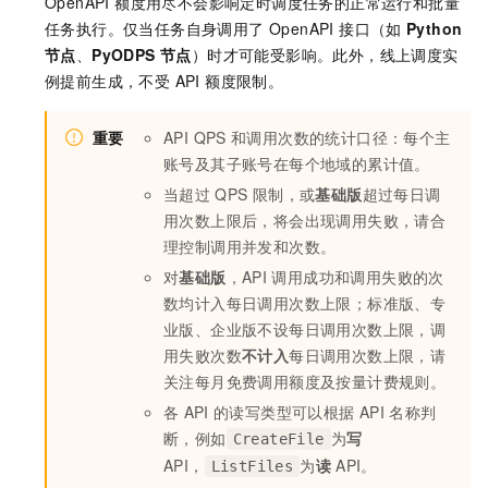
OpenAPI 额度用尽不会影响定时调度任务的正常运行和批量
任务执行。仅当任务自身调用了 OpenAPI 接口（如
Python
节点
、
PyODPS 节点
）时才可能受影响。此外，线上调度实
例提前生成，不受 API 额度限制。
重要
API QPS
和调用次数的统计口径：每个主
账号及其子账号在每个地域的累计值。
当超过
QPS
限制，或
基础版
超过每日调
用次数上限后，将会出现调用失败，请合
理控制调用并发和次数。
对
基础版
，API
调用成功和调用失败的次
数均计入每日调用次数上限；标准版、专
业版、企业版不设每日调用次数上限，调
用失败次数
不计入
每日调用次数上限，请
关注每月免费调用额度及按量计费规则。
各
API
的读写类型可以根据
API
名称判
断，例如
为
写
CreateFile
API，
为
读
API。
ListFiles