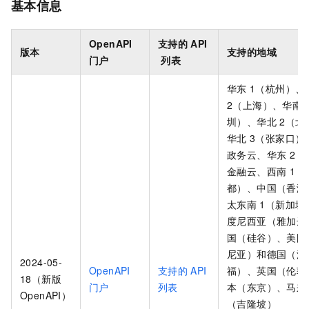
基本信息
OpenAPI
支持的
API
版本
支持的地域
门户
列表
华东
1（杭州）、
2（上海）、华南
圳）、华北
2（北
华北
3（张家口）
政务云、华东
2（
金融云、西南
1（
都）、中国（香港
太东南
1（新加坡
度尼西亚（雅加达
国（硅谷）、美国
尼亚）和德国（法
2024-05-
OpenAPI
支持的
API
福）、英国（伦敦
18（新版
门户
列表
本（东京）、马来
OpenAPI）
（吉隆坡）