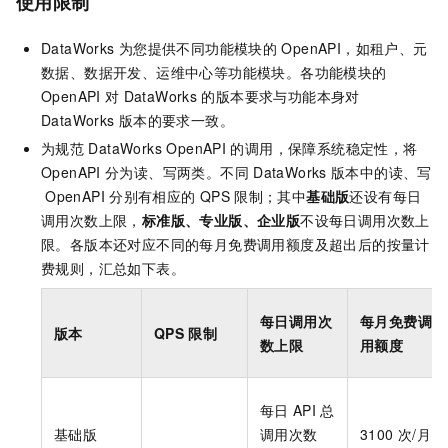
使用限制
DataWorks
为您提供不同功能模块的
OpenAPI，如租户、元
数据、数据开发、运维中心等功能模块。各功能模块的
OpenAPI
对
DataWorks
的版本要求与功能本身对
DataWorks
版本的要求一致。
为规范
DataWorks OpenAPI
的调用，保障系统稳定性，将
OpenAPI
分为读、写两类。不同
DataWorks
版本中的读、写
OpenAPI
分别有相应的
QPS
限制；其中
基础版
还设有每日
调用次数上限，
标准版、专业版、企业版
不设每日调用次数上
限。各版本还对应不同的每月免费调用额度及超出后的按量计
费规则，汇总如下表。
每日调用次
每月免费调
版本
QPS
限制
数上限
用额度
每日
API
总
基础版
调用次数
3100
次/月