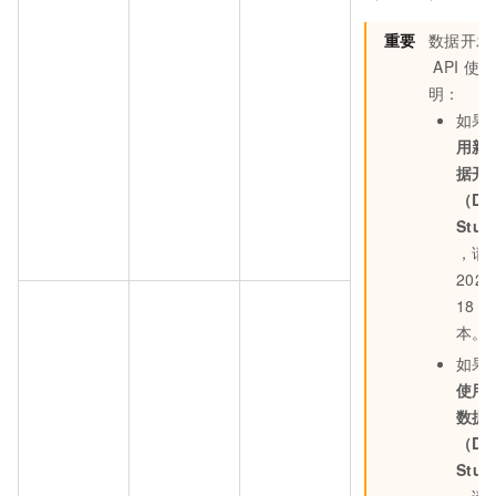
重要
数据开发
API
使用
明：
如果
用新
据开
（Da
Stud
，请
2024
18
版
本。
如果
使用
数据
（Da
Stud