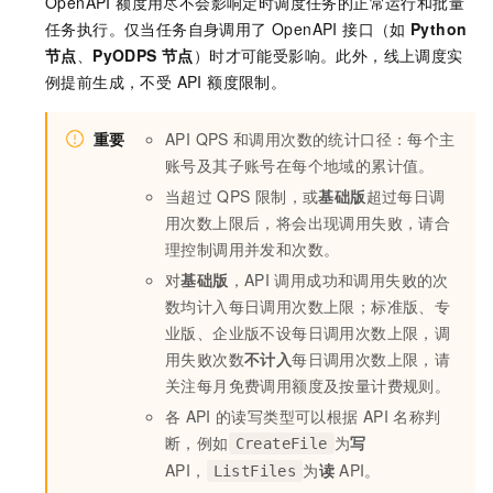
OpenAPI 额度用尽不会影响定时调度任务的正常运行和批量
任务执行。仅当任务自身调用了 OpenAPI 接口（如
Python
节点
、
PyODPS 节点
）时才可能受影响。此外，线上调度实
例提前生成，不受 API 额度限制。
重要
API QPS
和调用次数的统计口径：每个主
账号及其子账号在每个地域的累计值。
当超过
QPS
限制，或
基础版
超过每日调
用次数上限后，将会出现调用失败，请合
理控制调用并发和次数。
对
基础版
，API
调用成功和调用失败的次
数均计入每日调用次数上限；标准版、专
业版、企业版不设每日调用次数上限，调
用失败次数
不计入
每日调用次数上限，请
关注每月免费调用额度及按量计费规则。
各
API
的读写类型可以根据
API
名称判
断，例如
为
写
CreateFile
API，
为
读
API。
ListFiles