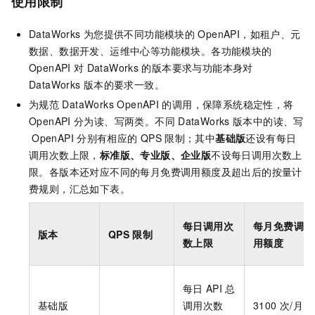
使用限制
DataWorks
为您提供不同功能模块的
OpenAPI，如租户、元
数据、数据开发、运维中心等功能模块。各功能模块的
OpenAPI
对
DataWorks
的版本要求与功能本身对
DataWorks
版本的要求一致。
为规范
DataWorks OpenAPI
的调用，保障系统稳定性，将
OpenAPI
分为读、写两类。不同
DataWorks
版本中的读、写
OpenAPI
分别有相应的
QPS
限制；其中
基础版
还设有每日
调用次数上限，
标准版、专业版、企业版
不设每日调用次数上
限。各版本还对应不同的每月免费调用额度及超出后的按量计
费规则，汇总如下表。
每日调用次
每月免费调
版本
QPS
限制
数上限
用额度
每日
API
总
基础版
调用次数
3100
次/月