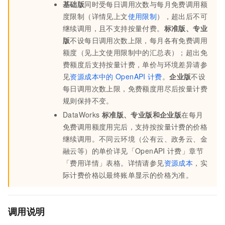
基础版
同时受每日调用次数与每月免费调用额
度限制（详情见上文
使用限制
），超出后不可
继续调用，且不支持按量付费。
标准版、专业
版
不设每日调用次数上限，每月各有免费调用
额度（见上文使用限制中的汇总表）；超出免
费额度后支持按量计费，单价与环境差异请参
见
资源成本中的
OpenAPI
计费
。
企业版
不设
每日调用次数上限，免费额度用尽后按量计费
规则保持不变。
DataWorks
标准版、专业版和企业版
在每月
免费调用额度用完后，支持按按量计费的价格
继续调用。
不同云环境（公有云、政务云、金
融云等）的单价详见「OpenAPI
计费」章节
「费用详情」表格。
详情请参见
资源成本
，实
际计费价格以最终账单显示的价格为准。
调用说明