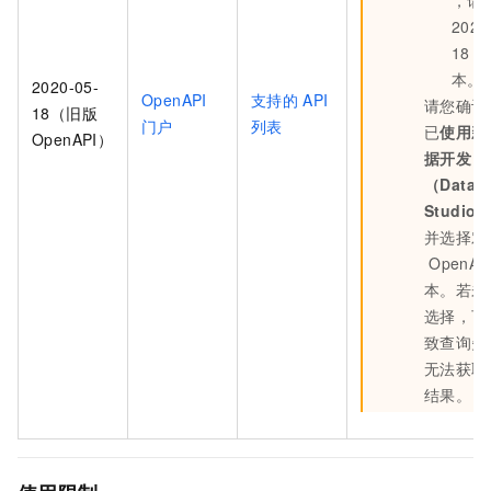
，请
2020
18
版
本。
2020-05-
OpenAPI
支持的
API
请您确认
18（旧版
门户
列表
已
使用新
OpenAPI）
据开发
（Data
Studio
并选择对
OpenAP
本。若未
选择，可
致查询失
无法获取
结果。