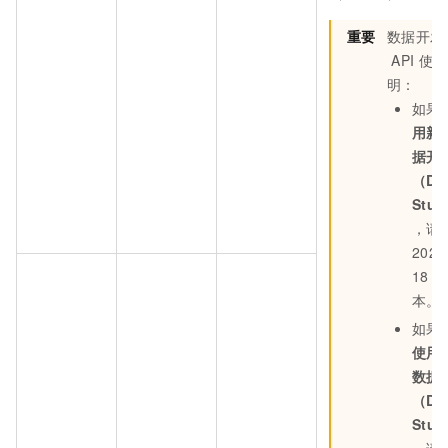
重要
数据开发
API
使用
明：
如果
用新
据开
（Da
Stud
，请
2024
18
版
本。
如果
使用
数据
（Da
Stud