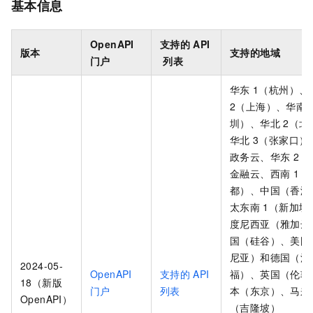
基本信息
OpenAPI
支持的
API
版本
支持的地域
门户
列表
华东
1（杭州）、
2（上海）、华南
圳）、华北
2（北
华北
3（张家口）
政务云、华东
2（
金融云、西南
1（
都）、中国（香港
太东南
1（新加坡
度尼西亚（雅加达
国（硅谷）、美国
尼亚）和德国（法
2024-05-
OpenAPI
支持的
API
福）、英国（伦敦
18（新版
门户
列表
本（东京）、马来
OpenAPI）
（吉隆坡）