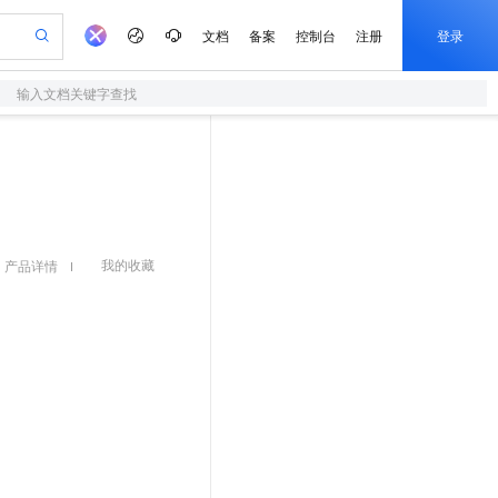
文档
备案
控制台
注册
登录
输入文档关键字查找
验
AI 活动
专业服务
开发者社区
服务平台百炼
阿里云 OPC 创新助力计划
S
可编辑精美 PPT 文稿
造的大模型服务与应用开发平台
轻量应用服务器
Agency Agents：拥有专属领域专家
AI 生产力先锋
域名
博文
至高可申请百万元
性可伸缩的云计算服务
 轻松生成专业的 PPT
开启高性价比 AI 编程新体验
先锋实践拓展 AI 生产力的边界
快速构建应用程序和网站，即刻迈出上云第一步
多领域专家智能体,一键组建 AI 虚拟交付团队
Token 补贴，五大权
商标
问答
益加速 OPC 成功
S
帕鲁游戏服务器
数字证书管理服务（原SSL证书）
HappyHorse 打造一站式影视创作平台
飞天发布时刻
HOT
备案
电子书
联机服务器，轻松开启游戏
视频创作，一键激活电商全链路生产力
我的收藏
全托管，含MySQL、PostgreSQL、SQL Server、MariaDB多引擎
实现全站HTTPS，呈现可信的WEB访问
所见，即是所愿
可视化编排打通从文字构思到成片全链路闭环
产品详情
公司注册
镜像站
视频生成
语音识别与合成
 智能体与工作流应用
短信服务
漫剧工坊：一站式动画创作平台
AI 实训营
上云迁移
的智能体编程平台
站生成，高效打造优质广告素材
通过阿里云百炼高效搭建AI应用,助力高效开发
快速生产连贯的高质量长漫剧
从基础到进阶，Agent 创客手把手教你
国内短信简单易用，安全可靠，秒级触达，全球覆盖200+国家和地区。
e-1.1-T2V
Qwen3-TTS-Flash
我要反馈
畅细腻的高质量视频
离线语音合成大模型，多语言方言自适应，低延迟高稳定
代维服务
olarDB
建企业门户网站
大数据开发治理平台 DataWorks
10 分钟搭建微信、支付宝小程序
创新加速
我要建议
站，无忧落地极速上线
以可视化方式快速构建移动和 PC 门户网站
100%兼容MySQL、PostgreSQL，兼容Oracle，支持集中和分布式
高效部署网站，快速应用到小程序
Data Agent 驱动的一站式 Data+AI 开发治理平台
e-1.1-I2V
Cosyvoice-V3-Flash
安全
畅自然，细节丰富
高表现力语音合成大模型，语音克隆听感自然
我要投诉
上云场景组合购
边界网络安全防护产品
漫剧创作，剧本、分镜、视频高效生成
覆盖90%+业务场景，专享组合折扣价
2V
VPN
Fun-ASR