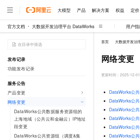
大模型
产品
解决方案
权益
定价
官方文档
大数据开发治理平台 DataWorks
用户指
大模型
产品
解决方案
权益
定价
云市场
伙伴
服务
了解阿里云
精选产品
精选解决方案
普惠上云
精选商城
售前咨询
千问AI平台
首页
大数据开发治理平
大模型服务平台百炼
睿译宝，AI翻译排版一
普惠上云 官方力荐
在线服务
网站建设
大
大模型服务与应用平台
上传文档即自动完成翻译和
云服务器38元/年起，超
网络变更
发布记录
多端小程序
售后服务
千问大模型
GLM-5.2：长任务时代
官方推荐返现计划
大模型
功能发布记录
大模型
精选产品
精选解决方案
Salesforce 国际版订阅
多元化、高性能、安全可靠
推荐新用户得奖励，单订单
更新时间：
2025-12-01
自助服务
友盟天域
人工智能与机器学习
AI
服务公告
文本生成
无影云电脑
Hermes Agent，打造
云工开物
在线服务
DataWork
产品变更
观测云
随时随地安全接入的云上超
自主进化，持久记忆，越用
高校专属算力普惠，学生认
计算
互联网应用开发
Qwen3.8-Max
HOT
DataWork
工单服务
网络变更
智能体时代全能旗舰模型
Tuya 物联网平台阿里云
云解析DNS
快速拥有专属 OpenClaw
大数据
容器
DataWork
DataWorks公共数据服务资源组的
免费试用
短信专区
蓝凌 OA
Qwen3.7-Plus
DataWork
上海地域（公共云和金融云）IP地址
现代化应用
存储
能看、能想、能动手的多模
云原生大数据计算服务 Max
解决方案免费试用 新老
段变更
DataWork
电子合同
面向分析的企业级SaaS模
最高领取价值200元试用
安全
网络与CDN
DataWorks公共资源组（调度&集
Qwen3-VL-Plus
DataWork
畅捷通