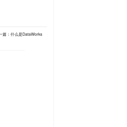
文戏情感细腻自然，动作戏激烈拳拳到肉，实现更强表演能力
支持中英文自由切换，具备更强的噪声鲁棒性
云聚AI 严选权益
SSL 证书
，一键激活高效办公新体验
精选AI产品，从模型到应用全链提效
堡垒机
AI 用量加速计划
应用
防火墙
、识别商机，让客服更高效、服务更出色。
新老同享，达量后返
一篇：
什么是DataWorks
千问办公
主机安全
NEW
的智能体编程平台
一站式AI生产力平台
AI 应用及服务市场
伶鹊
企业级人与Agent协作平台，接入和调度多个数字员工
智能客服平台，对话机器人、对话分析、智能外呼
AI 应用
大模型服务平台百炼 - 全妙
大模型
应用创作平台
多模态内容创作工具，已接入 DeepSeek
自然语言处理
数据标注
机器学习
息提取
与 AI 智能体进行实时音视频通话
从文本、图片、视频中提取结构化的属性信息
构建支持视频理解的 AI 音视频实时通话应用