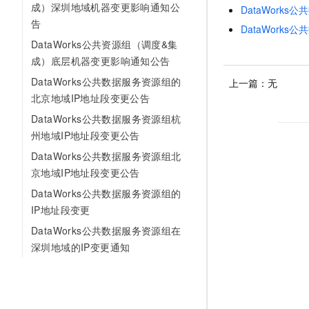
成）深圳地域机器变更影响通知公
DataWork
AI 产品 免费试用
网络
安全
Tableau 订阅
告
1亿+ 大模型 tokens 和 
DataWork
可观测
中间件
DataWorks公共资源组（调度&集
AI空中课堂在线直播课
140+云产品 免费试用
大模型服务
成）底层机器变更影响通知公告
上云与迁云
产品新客免费试用，最长1
数据库
DataWorks公共数据服务资源组的
上一篇：无
生态解决方案
千问AI平台-Token Plan
企业出海
大模型ACA认证体验
北京地域IP地址段变更公告
大数据计算
助力企业全员 AI 认知与能
行业生态解决方案
DataWorks公共数据服务资源组杭
政企业务
媒体服务
千问AI平台-模型体验
州地域IP地址段变更公告
开发者生态解决方案
在线体验全尺寸、多种模态
DataWorks公共数据服务资源组北
企业服务与云通信
AI 开发和 AI 应用解决
京地域IP地址段变更公告
Happy 系列大模型
域名与网站
DataWorks公共数据服务资源组的
IP地址段变更
终端用户计算
DataWorks公共数据服务资源组在
Serverless
大模型解决方案
深圳地域的IP变更通知
开发工具
快速部署 Dify，高效搭建 
迁移与运维管理