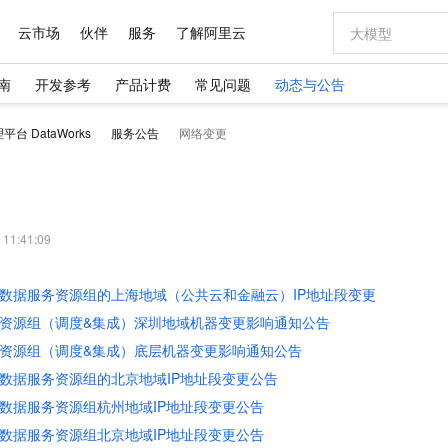
云市场
伙伴
服务
了解阿里云
南
开发参考
产品计费
常见问题
动态与公告
AI 特惠
数据与 API
企业增值服务
AI 场景体
基础软件
阿里云认证
大模型
台 DataWorks
服务公告
网络变更
步到位
域名与网站
智启 AI 普惠权益
企业支持计划
Qwen Audio：打造专属 AI 语音助手
千问官方 MaaS 平台，为开发者和 Agent 而生，新用户赠送 1 亿 + tokens 额度
云服务器 EC
一句话生成原生
AI Coding
为企业打
数据集
Windows
大模型认证
模型
NEW
NEW
格式还原
值低价云产品抢先购
提供智能易用的域名与建站服务
至高享 1亿+免费 tokens，加速 Al 应用落地
Qwen-Audio-3.0-Realtime 端到端实时语音角色扮演
安全可靠、弹
输入一句话想法,
智能编程，一键
专家技术服务
手机三要素
宝塔 Linux
全部认证
开源旗舰模型
对象存储 OSS
即刻拥有 DeepSeek-V4-Pro
阿里云 OPC 创新助力计划
云数据库 RD
一键部署幻兽
AI 电商营销
企业增值服务台
身份实名认证
CentOS
训练营
的大模型服务
最高返9万
真正可用的 1M 上下文,一次完成代码全链路开发
轻松解锁专属 DeepSeek-V4-Pro
至高百万元 Token 补贴，加速一人公司成长
稳定、安全、高性价比、高性能的云存储服务
一键购买专属
从图文生成到
 11:41:09
短信
Docker
图片和
自进化智能体
人工智能平台 PAI
5 分钟轻松部署专属 QwenPaw
Token Plan 模型订阅计划
Qoder
高效搭建 AI
AI 广告创作
企业成长
大模型
NEW
HOT
信息公告
s公共数据服务资源组的上海地域（公共云和金融云）IP地址段变更
OCR 文字识别
JAVA
级电脑
越聪明
证享300元代金券
一站式AI开发、训练和推理服务
Qwen3.8-Max 首发尝鲜，限时加量 10 倍，夜间低至2折
从聊天伙伴进化为能主动干活的本地数字员工
面向真实软件
图文、视频一
Kimi-K3
HappyHors
NEW
s公共资源组（调度&集成）深圳地域机器变更影响通知公告
服务实践
官网公告
Kimi 最新旗舰模型，长程编程与推理利器
让文字生成流
版
发票查验
全能环境
Qoder CN
Claude Code + GStack 打造工程团队
千问办公，限时限量积分加倍
云原生数据库 P
低代码高效构
AI 建站
NEW
s公共资源组（调度&集成）底层机器变更影响通知公告
创新中心
健康状态
让AI从“聊天伙伴”进化为能干活的“数字员工”
覆盖公网/内网、递归/权威、移动APP等全场景解析服务
安装技能 GStack，拥有专属 AI 工程团队
你的AI工作搭子，覆盖日常办公高频场景
基于千问大模型等，支持代码智能生成、研发智能问答
0 代码专业建
天气预报查询
操作系统
Deepseek-v4-pro
HappyHors
s公共数据服务资源组的北京地域IP地址段变更公告
态智能体模型
旗舰 MoE 大模型，百万上下文与顶尖推理能力
图生视频，流
Compute
同享
容器服务 Kubernetes 版 ACK
万小智 AI 建站低至 15元/月
云防火墙
AI 短剧/漫剧
s公共数据服务资源组杭州地域IP地址段变更公告
快递物流查询
WordPress
式云数据仓库
点，立即开启云上创新
提供一站式管理容器应用的 K8s 服务
送.CN域名，送备案服务码
云原生的云上
AI助力短剧
s公共数据服务资源组北京地域IP地址段变更公告
GLM-5.2
Wan2.7-T
Ubuntu