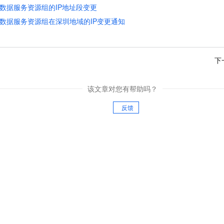
视觉 Coding、空间感知、多模态思考等全面升级
1M上下文，专为长程任务能力而生
企业应用
s公共数据服务资源组的IP地址段变更
Night Plan 支持 Qwen 3.8-Max
AI 办公
NEW
Red Hat
30+ 款产品免费体验
夜间 5 折，Qwen/Meoo/TokenPlan 客户专享
AI智能应用
s公共数据服务资源组在深圳地域的IP变更通知
ERP
堂（旗舰版）
SUSE
智能客服
AI 应用构建
大模型原生
CRM
2个月
自动承接线索
下
建站小程序
Qoder
大模型服务平台百炼-应用模版
OA 办公系统
HOT
NEW
面向真实软件
个人版上线、团队版降价；千问3.8-Max首发发尝鲜
丰富多元化的应用模版和解决方案
力提升
财税管理
模板建站
该文章对您有帮助吗？
万有无界
大模型服务平台百炼-智能体
400电话
定制建站
的模型效果
灵活可视化地构建企业级 Agent
反馈
方案
广告营销
模板小程序
秒悟
人工智能平台 PAI
定制小程序
云端极速 AI 
新一代 AI 视频生成模型，深度适配广告营销等场景
AI Native 的算法工程平台，一站式完成建模、训练、推理服务部署
APP 开发
建站系统
AI 应用
10分钟微调：让0.6B模型媲美235B模型
多模态数据信
依托云原生高可用架构,实现Dify私有化部署
用1%尺寸在特定领域达到大模型90%以上效果