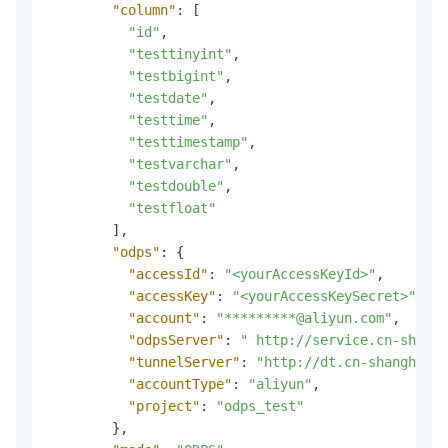
"column"
:
[
"id"
,
"testtinyint"
,
"testbigint"
,
"testdate"
,
"testtime"
,
"testtimestamp"
,
"testvarchar"
,
"testdouble"
,
"testfloat"
]
,
"odps"
:
{
"accessId"
:
"<yourAccessKeyId>"
,
"accessKey"
:
"<yourAccessKeySecret>"
,
"account"
:
"*********@aliyun.com"
,
"odpsServer"
:
" http://service.cn-shangh
"tunnelServer"
:
"http://dt.cn-shanghai-v
"accountType"
:
"aliyun"
,
"project"
:
"odps_test"
}
,