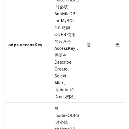
时必填，
AnalyticDB
for MySQL
2.0
访问
ODPS
使用
的云账号
odps.accessKey
否
无
AccessKey，
需要有
Describe、
Create、
Select、
Alter、
Update
和
Drop
权限。
当
mode=ODPS
时必填，
AnalyticDB