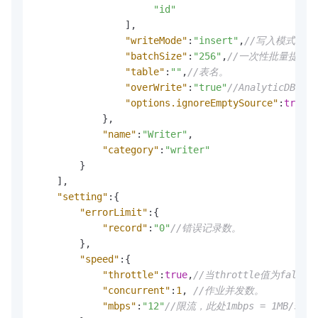
"id"
]
,
"writeMode"
:
"insert"
,
//写入模式。
"batchSize"
:
"256"
,
//一次性批量提交
"table"
:
""
,
//表名。
"overWrite"
:
"true"
//AnalyticD
"options.ignoreEmptySource"
:
true
/
}
,
"name"
:
"Writer"
,
"category"
:
"writer"
}
]
,
"setting"
:
{
"errorLimit"
:
{
"record"
:
"0"
//错误记录数。
}
,
"speed"
:
{
"throttle"
:
true
,
//当throttle值为fal
"concurrent"
:
1
,
//作业并发数。
"mbps"
:
"12"
//限流，此处1mbps = 1MB/s。