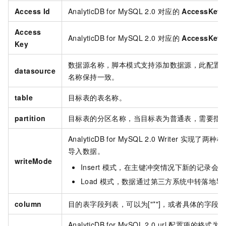
Access Id
AnalyticDB for MySQL 2.0
对应的
AccessKey 
Access
AnalyticDB for MySQL 2.0
对应的
AccessKey 
Key
数据源名称，脚本模式支持添加数据源，此配置
datasource
名称保持一致。
table
目标表的表名称。
partition
目标表的分区名称，当目标表为普通表，需要指
AnalyticDB for MySQL 2.0 Writer
实现了两种模
导入数据。
writeMode
Insert
模式，在主键冲突情况下新的记录会覆
Load
模式，数据通过第三方系统中转落地导
column
目的表字段列表，可以为["*"]，或者具体的字段
AnalyticDB for MySQL 2.0 url
配置项的格式为