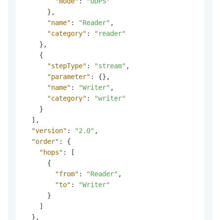
"mode"
:
"ODPS"
}
,
"name"
:
"Reader"
,
"category"
:
"reader"
}
,
{
"stepType"
:
"stream"
,
"parameter"
:
{
}
,
"name"
:
"Writer"
,
"category"
:
"writer"
}
]
,
"version"
:
"2.0"
,
"order"
:
{
"hops"
:
[
{
"from"
:
"Reader"
,
"to"
:
"Writer"
}
]
}
,