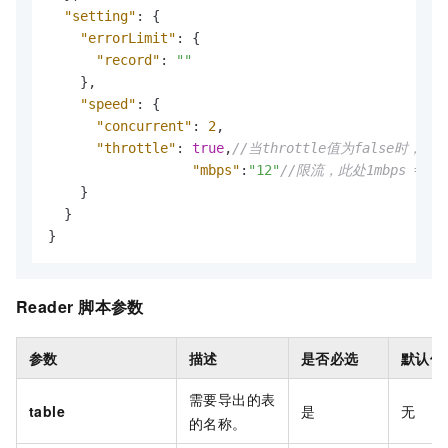
"setting"
:
{
"errorLimit"
:
{
"record"
:
""
}
,
"speed"
:
{
"concurrent"
:
2
,
"throttle"
:
true
,
//当throttle值为false时，
"mbps"
:
"12"
//限流，此处1mbps = 1M
}
}
}
Reader
脚本参数
参数
描述
是否必选
默认值
需要导出的表
table
是
无
的名称。