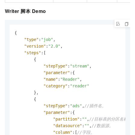
Writer
脚本
Demo
{
"type"
:
"job"
,
"version"
:
"2.0"
,
"steps"
:
[
{
"stepType"
:
"stream"
,
"parameter"
:
{
"name"
:
"Reader"
,
"category"
:
"reader"
}
,
{
"stepType"
:
"ads"
,
//插件名。
"parameter"
:
{
"partition"
:
""
,
//目标表的分区名称。
"datasource"
:
""
,
//数据源。
"column"
:
[
//字段。