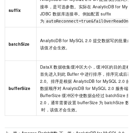
接串，是可选参数。实际在
AnalyticDB for MyS
suffix
JDBC
数据库连接串。例如配置
suffix
为
autoReconnect=true&failOverReadOnl
AnalyticDB for MySQL 2.0
提交数据写的批量条
batchSize
该值才会生效。
DataX
数据收集缓冲区大小，缓冲区的目的是积
首先进入到此
Buffer
中进行排序，排序完成后再
2.0。排序是根据
AnalyticDB for MySQL 2.0
的
bufferSize
数据顺序对
AnalyticDB for MySQL 2.0
服务端更
BufferSize
缓冲区中使数据会经过
batchSize
批
2.0，通常需要设置
bufferSize
为
batchSize
数
时，该值才会生效。