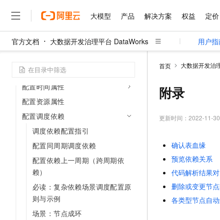
节点开发
大模型
产品
解决方案
权益
定价
节点调试
官方文档
大数据开发治理平台 DataWorks
用户指
节点调度配置
大模型
产品
解决方案
权益
定价
云市场
伙伴
服务
了解阿里云
精选产品
精选解决方案
普惠上云
产品定价
精选商城
成为销售伙伴
售前咨询
为什么选择阿里云
配置基础属性
千问AI平台
大数据开发治理平
首页
了解云产品的定价详情
配置调度参数
大模型服务平台百炼
千问办公，解锁你的工作
普惠上云 官方力荐
分销伙伴
在线服务
网站建设
什么是云计算
大
配置时间属性
大模型服务与应用平台
企业级Agent产品，直接
云服务器38元/年起，超
附录
咨询伙伴
多端小程序
技术领先
云上成本管理
配置资源属性
售后服务
千问大模型
Agency Agents：拥
官方推荐返现计划
大模型
大模型
精选产品
精选解决方案
Salesforce 国际版订阅
稳定可靠
配置调度依赖
管理和优化成本
多元化、高性能、安全可靠
推荐新用户得奖励，单订单
更新时间：
2022-11-30
销售伙伴合作计划
自助服务
友盟天域
安全合规
人工智能与机器学习
AI
调度依赖配置指引
文本生成
无影云电脑
HappyHorse 打造一
云工开物
无影生态合作计划
在线服务
确认表血缘
配置同周期调度依赖
观测云
分析师报告
随时随地安全接入的云上超
高校专属算力普惠，学生认
计算
互联网应用开发
Qwen3.8-Max
HOT
预览依赖关系
Salesforce On Alibaba C
工单服务
配置依赖上一周期（跨周期依
智能体时代全能旗舰模型
Tuya 物联网平台阿里云
研究报告与白皮书
云解析DNS
快速拥有专属 OpenClaw
Consulting Partner 合
大数据
容器
赖）
代码解析结果对
免费试用
短信专区
蓝凌 OA
Qwen3.7-Plus
删除或变更节点
必读：复杂依赖场景调度配置原
AI 大模型销售与服务生
现代化应用
存储
天池大赛
能看、能想、能动手的多模
云原生大数据计算服务 Max
解决方案免费试用 新老
则与示例
电子合同
各类型节点自动
面向分析的企业级SaaS模
最高领取价值200元试用
安全
网络与CDN
场景：节点成环
AI 算法大赛
Qwen3-VL-Plus
畅捷通