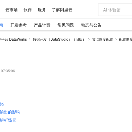
云市场
伙伴
服务
了解阿里云
南
开发参考
产品计费
常见问题
动态与公告
AI 特惠
数据与 API
成为产品伙伴
企业增值服务
最佳实践
价格计算器
AI 场景体
基础软件
产品伙伴合
阿里云认证
市场活动
配置报价
大模型
台 DataWorks
数据开发（DataStudio）（旧版）
节点调度配置
配置调
自助选配和估算价格
新方式
域名与网站
睿译宝，AI翻译排版一步到位
智启 AI 普惠权益
产品生态集成认证中心
企业支持计划
云上春晚
千问官方 MaaS 平台，为开发者和 Agent 而生，新用户赠送 1 亿 + tokens 额度
云服务器 EC
AI Coding
阿里云Maa
2026 阿里云
为企业打
数据集
Windows
大模型认证
模型
NEW
交付可用成果
值低价云产品抢先购
提供智能易用的域名与建站服务
上传文档即自动完成翻译和格式还原
至高享 1亿+免费 tokens，加速 Al 应用落地
安全可靠、弹
智能编程，一键
产品生态伙伴
专家技术服务
云上奥运之旅
弹性计算合作
阿里云中企出
手机三要素
宝塔 Linux
全部认证
价格优势
有专属领域专家
对象存储 OSS
GLM-5.2：长任务时代开源旗舰模型
阿里云 OPC 创新助力计划
云数据库 RD
即刻拥有 DeepS
AI 电商营销
产品生态伙伴工作台
企业增值服务台
云栖战略参考
云存储合作计
云栖大会
身份实名认证
CentOS
训练营
推动算力普惠，释放技术红利
的大模型服务
最高返9万
多领域专家智能体,一键组建 AI 虚拟交付团队
至高百万元 Token 补贴，加速一人公司成长
稳定、安全、高性价比、高性能的云存储服务
真正可用的 1M 上下文,一次完成代码全链路开发
轻松解锁专属 Dee
从图文生成到
 07:35:06
云上的中国
数据库合作计
活动全景
短信
Docker
图片和
站式影视创作平台
人工智能平台 PAI
Hermes Agent，打造自进化智能体
Token Plan 模型订阅计划
Qoder
5 分钟轻松部署
AI 广告创作
企业成长
大模型
NEW
信息公告
看见新力量
云网络合作计
OCR 文字识别
JAVA
级电脑
证享300元代金券
可视化编排打通从文字构思到成片全链路闭环
一站式AI开发、训练和推理服务
自主进化，持久记忆，越用越聪明
Qwen3.8-Max 首发尝鲜，限时加量 10 倍，夜间低至2折
面向真实软件
图文、视频一
Kimi-K3
HappyHors
NEW
魔搭 Mode
loud
服务实践
官网公告
Kimi 最新旗舰模型，长程编程与推理利器
让文字生成流
金融模力时刻
Salesforce O
版
发票查验
全能环境
Qoder CN
Claude Code + GStack 打造工程团队
千问办公，限时限量积分加倍
云原生数据库 P
低代码高效构
AI 建站
NEW
作计划
比
计划
创新中心
魔搭 ModelSc
健康状态
让AI从“聊天伙伴”进化为能干活的“数字员工”
覆盖公网/内网、递归/权威、移动APP等全场景解析服务
安装技能 GStack，拥有专属 AI 工程团队
你的AI工作搭子，覆盖日常办公高频场景
基于千问大模型等，支持代码智能生成、研发智能问答
0 代码专业建
客户案例
天气预报查询
操作系统
Deepseek-v4-pro
HappyHors
输出的影响
态合作计划
态智能体模型
旗舰 MoE 大模型，百万上下文与顶尖推理能力
图生视频，流
Compute
同享
容器服务 Kubernetes 版 ACK
万小智 AI 建站低至 15元/月
云防火墙
AI 短剧/漫剧
解析场景
快递物流查询
WordPress
成为服务伙
高校合作
式云数据仓库
点，立即开启云上创新
提供一站式管理容器应用的 K8s 服务
送.CN域名，送备案服务码
云原生的云上
AI助力短剧
GLM-5.2
Wan2.7-T
Ubuntu