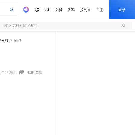
文档
备案
控制台
注册
登录
输入文档关键字查找
验
作计划
器
AI 活动
专业服务
服务伙伴合作计划
开发者社区
加入我们
服务平台百炼
阿里云 OPC 创新助力计划
度依赖
附录
一站式生成采购清单，支持单品或批量购买
S
S产品伙伴计划（繁花）
峰会
造的大模型服务与应用开发平台
Qwen Audio：打造专属 AI 语音助手
轻量应用服务器
一句话生成原生可编辑精美 PPT 文稿
AI 生产力先锋
Al MaaS 服务伙伴赋能合作
域名
博文
Careers
NEW
至高可申请百万元
性可伸缩的云计算服务
开启高性价比 AI 编程新体验
Qwen-Audio-3.0-Realtime 端到端实时语音角色扮演
输入一句话想法, 轻松生成专业的 PPT
先锋实践拓展 AI 生产力的边界
快速构建应用程序和网站，即刻迈出上云第一步
Token 补贴，五大权
计划
海大会
伙伴信用分合作计划
商标
问答
社会招聘
益加速 OPC 成功
S
eek-V4-Pro
数字证书管理服务（原SSL证书）
一键部署幻兽帕鲁游戏服务器
飞天发布时刻
HOT
划
备案
电子书
校园招聘
pSeek-V4-Pro
视频创作，一键激活电商全链路生产力
全托管，含MySQL、PostgreSQL、SQL Server、MariaDB多引擎
实现全站HTTPS，呈现可信的WEB访问
一键购买专属联机服务器，轻松开启游戏
所见，即是所愿
我的收藏
产品详情
更多支持
划
公司注册
镜像站
视频生成
语音识别与合成
专属 QwenPaw
短信服务
漫剧工坊：一站式动画创作平台
AI 实训营
HOT
合作伙伴培训与认证
划
上云迁移
的智能体编程平台
站生成，高效打造优质广告素材
从聊天伙伴进化为能主动干活的本地数字员工
快速生产连贯的高质量长漫剧
从基础到进阶，Agent 创客手把手教你
国内短信简单易用，安全可靠，秒级触达，全球覆盖200+国家和地区。
e-1.1-T2V
Qwen3-TTS-Flash
lScope
我要反馈
查询合作伙伴
畅细腻的高质量视频
离线语音合成大模型，多语言方言自适应，低延迟高稳定
n Alibaba Cloud ISV 合作
代维服务
olarDB
建企业门户网站
大数据开发治理平台 DataWorks
10 分钟搭建微信、支付宝小程序
创新加速
ope
登录合作伙伴管理后台
我要建议
站，无忧落地极速上线
以可视化方式快速构建移动和 PC 门户网站
100%兼容MySQL、PostgreSQL，兼容Oracle，支持集中和分布式
高效部署网站，快速应用到小程序
Data Agent 驱动的一站式 Data+AI 开发治理平台
e-1.1-I2V
Cosyvoice-V3-Flash
安全
畅自然，细节丰富
高表现力语音合成大模型，语音克隆听感自然
我要投诉
上云场景组合购
伴
边界网络安全防护产品
漫剧创作，剧本、分镜、视频高效生成
覆盖90%+业务场景，专享组合折扣价
2V
VPN
Fun-ASR