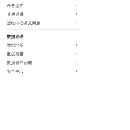
任务监控
其他运维
运维中心常见问题
数据治理
数据地图
数据质量
数据资产治理
安全中心
数据保护伞
审批中心
标签管理
通过操作审计查询行为事件日志
数据分析
为什么选择阿里云
大模型
产品和定
数据分析概述