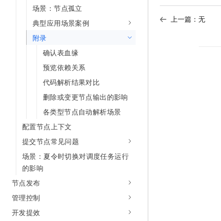
场景：节点孤立
AI 产品 免费试用
网络
安全
云开发大赛
Tableau 订阅
上一篇：无
1亿+ 大模型 tokens 和 
典型应用场景案例
可观测
入门学习赛
中间件
AI空中课堂在线直播课
附录
140+云产品 免费试用
大模型服务
上云与迁云
产品新客免费试用，最长1
数据库
确认表血缘
生态解决方案
千问AI平台-Token Plan
预览依赖关系
企业出海
大模型ACA认证体验
大数据计算
助力企业全员 AI 认知与能
代码解析结果对比
行业生态解决方案
政企业务
媒体服务
千问AI平台-模型体验
删除或变更节点输出的影响
开发者生态解决方案
在线体验全尺寸、多种模态
企业服务与云通信
各类型节点自动解析场景
AI 开发和 AI 应用解决
Happy 系列大模型
配置节点上下文
域名与网站
提交节点常见问题
终端用户计算
场景：夏令时切换对调度任务运行
的影响
Serverless
大模型解决方案
节点发布
开发工具
快速部署 Dify，高效搭建 
管理控制
迁移与运维管理
开发提效