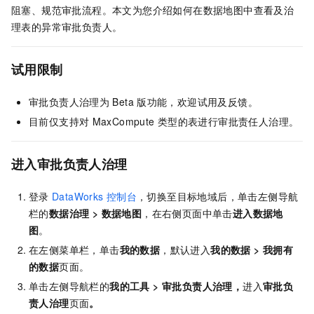
阻塞、规范审批流程。本文为您介绍如何在数据地图中查看及治
理表的异常审批负责人。
试用限制
审批负责人治理为
Beta
版功能，欢迎试用及反馈。
目前仅支持对
MaxCompute
类型的表进行审批责任人治理。
进入审批负责人治理
登录
DataWorks
控制台
，切换至目标地域后，单击左侧导航
栏的
数据治理
>
数据地图
，在右侧页面中单击
进入
数据地
图
。
在左侧菜单栏，单击
我的数据
，默认进入
我的数据
>
我拥有
的数据
页面。
单击左侧导航栏的
我的工具
>
审批负责人治理
，
进入
审批负
责人治理
页面
。