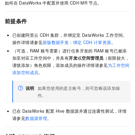
如何在
DataWorks
中配置并使用
CDH MR
节点。
前提条件
已创建阿里云
CDH
集群，并绑定至
DataWorks
工作空间。
操作详情请参见
新版数据开发：绑定
CDH
计算资源
。
（可选，RAM
账号需要）进行任务开发的
RAM
账号已被添
加至对应工作空间中，并具有
开发
或
空间管理员
（权限较大，
谨慎添加）角色权限，添加成员的操作详情请参见
为工作空间
添加空间成员
。
说明
如果您使用的是主账号，则可忽略该添加操
作。
已在
DataWorks
配置
Hive
数据源并通过连通性测试，详情
请参见
数据源管理
。