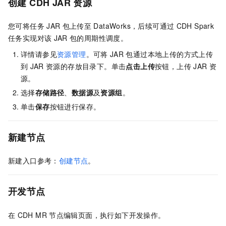
创建
CDH JAR
资源
您可将任务
JAR
包上传至
DataWorks，后续可通过
CDH Spark
任务实现对该
JAR
包的周期性调度。
详情请参见
资源管理
。可将
JAR
包通过本地上传的方式上传
到
JAR
资源的存放目录下。单击
点击上传
按钮，上传
JAR
资
源。
选择
存储路径
、
数据源
及
资源组
。
单击
保存
按钮进行保存。
新建节点
新建入口参考：
创建节点
。
开发节点
在
CDH MR
节点编辑页面，执行如下开发操作。