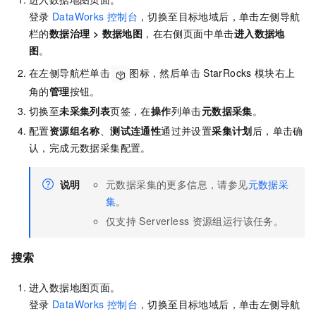
登录
DataWorks
控制台
，切换至目标地域后，单击左侧导航
栏的
数据治理
>
数据地图
，在右侧页面中单击
进入
数据地
图
。
在左侧导航栏单击
图标，然后单击
StarRocks
模块右上
角的
管理
按钮。
切换至
未采集列表
页签，在
操作
列单击
元数据采集
。
配置
资源组名称
、
测试连通性
通过并设置
采集计划
后，单击确
认，完成元数据采集配置。
说明
元数据采集的更多信息，请参见
元数据采
集
。
仅支持
Serverless
资源组运行该任务。
搜索
进入数据地图页面。
登录
DataWorks
控制台
，切换至目标地域后，单击左侧导航