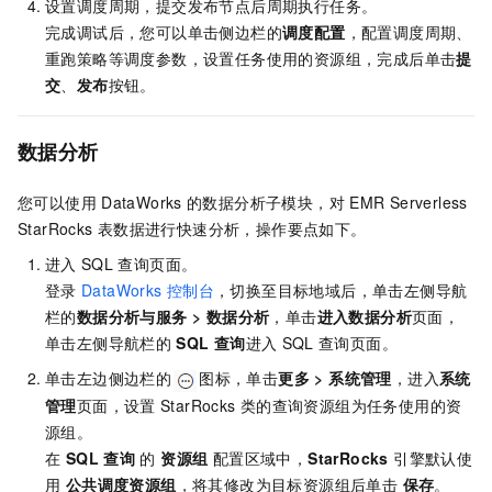
设置调度周期，提交发布节点后周期执行任务。
完成调试后，您可以单击侧边栏的
调度配置
，配置调度周期、
重跑策略等调度参数，设置任务使用的资源组，完成后单击
提
交
、
发布
按钮。
数据分析
您可以使用
DataWorks
的数据分析子模块，对
EMR Serverless
StarRocks
表数据进行快速分析，操作要点如下。
进入
SQL
查询页面。
登录
DataWorks
控制台
，切换至目标地域后，单击左侧导航
栏的
数据分析与服务
>
数据分析
，单击
进入
数据分析
页面，
单击左侧导航栏的
SQL
查询
进入
SQL
查询页面。
单击左边侧边栏的
图标，单击
更多
>
系统管理
，进入
系统
管理
页面，设置
StarRocks
类的查询资源组为任务使用的资
源组。
在
SQL
查询
的
资源组
配置区域中，
StarRocks
引擎默认使
用
公共调度资源组
，将其修改为目标资源组后单击
保存
。