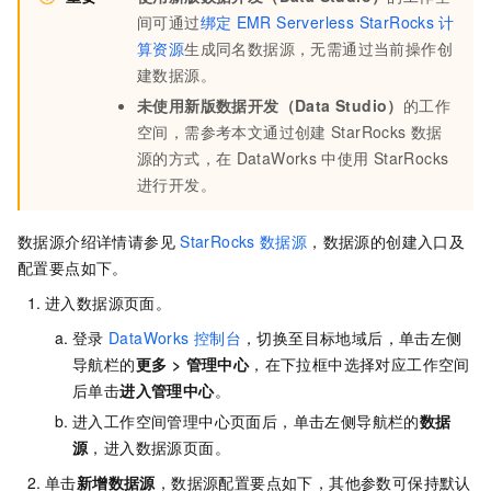
间可通过
绑定
EMR Serverless StarRocks
计
算资源
生成同名数据源，无需通过当前操作创
建数据源。
未
使用新版数据开发（Data Studio）
的工作
空间，需参考本文通过创建
StarRocks
数据
源的方式，在
DataWorks
中使用
StarRocks
进行开发。
数据源介绍详情请参见
StarRocks
数据源
，数据源的创建入口及
配置要点如下。
进入数据源页面。
登录
DataWorks
控制台
，切换至目标地域后，单击左侧
导航栏的
更多
>
管理中心
，在下拉框中选择对应工作空间
后单击
进入
管理中心
。
进入工作空间管理中心页面后，单击左侧导航栏的
数据
源
，进入数据源页面。
单击
新增数据源
，数据源配置要点如下，其他参数可保持默认