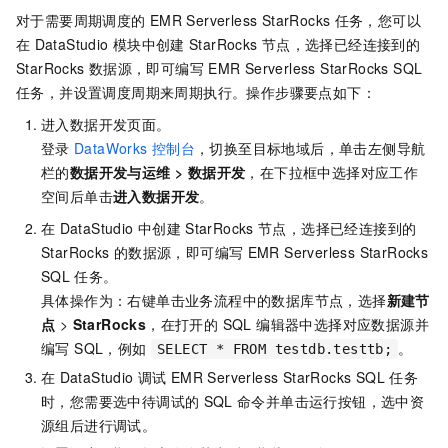
对于需要周期调度的
EMR Serverless StarRocks
任务，您可以
在
DataStudio
模块中创建
StarRocks
节点，选择已经连接到的
StarRocks
数据源，即可编写
EMR Serverless StarRocks SQL
任务，并设置调度周期来周期执行。操作步骤要点如下：
进入数据开发页面。
登录
DataWorks
控制台
，切换至目标地域后，单击左侧导航
栏的
数据开发与运维
>
数据开发
，在下拉框中选择对应工作
空间后单击
进入
数据开发
。
在
DataStudio
中创建
StarRocks
节点，选择已经连接到的
StarRocks
的数据源，即可编写
EMR Serverless StarRocks
SQL
任务。
具体操作为：右键单击业务流程中的数据库节点，选择
新建节
点
>
StarRocks
，在打开的 SQL 编辑器中选择对应数据源并
编写 SQL，例如
。
SELECT * FROM testdb.testtb;
在
DataStudio
调试
EMR Serverless StarRocks SQL
任务
时，您需要选中待调试的
SQL
命令并单击运行按钮，选中资
源组后进行调试。