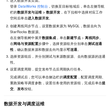
进入数据开发页面。
登录
DataWorks
控制台
，切换至目标地域后，单击左侧导航
栏的
数据开发与运维
>
数据开发
，在下拉框中选择对应工作
空间后单击
进入
数据开发
。
创建离线同步节点，设置数据来源为
MySQL，数据去向为
StarRocks
数据源。
在左侧导航树中展开
数据集成
，单击
新建节点
>
离线同步
。
在
网络与资源配置
步骤中，选择资源组并分别单击
测试连通
性
，确认数据来源和数据去向均显示
可连通
。
选择资源组后，并分别测试与来源数据源、去向数据源的连通
性。
设置调度周期，提交发布节点后周期执行任务。
完成调试后，您可以单击侧边栏的
调度配置
，配置调度周期、
重跑策略等调度参数，设置任务使用的资源组，完成后单击
提
交
、
发布
按钮。
数据开发与调度运维