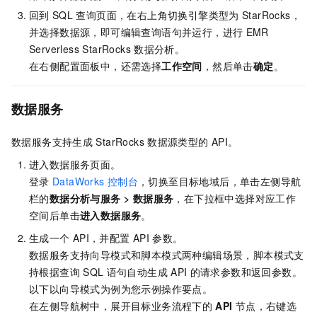
回到
SQL
查询页面，在右上角切换引擎类型为
StarRocks，
并选择数据源，即可编辑查询语句并运行，进行
EMR
Serverless StarRocks
数据分析。
在右侧配置面板中，还需选择
工作空间
，然后单击
确定
。
数据服务
数据服务支持生成
StarRocks
数据源类型的
API。
进入数据服务页面。
登录
DataWorks
控制台
，切换至目标地域后，单击左侧导航
栏的
数据分析与服务
>
数据服务
，在下拉框中选择对应工作
空间后单击
进入
数据服务
。
生成一个
API，并配置
API
参数。
数据服务支持向导模式和脚本模式两种编辑场景，脚本模式支
持根据查询
SQL
语句自动生成
API
的请求参数和返回参数。
以下以向导模式为例为您示例操作要点。
在左侧导航树中，展开目标业务流程下的
API
节点，右键选