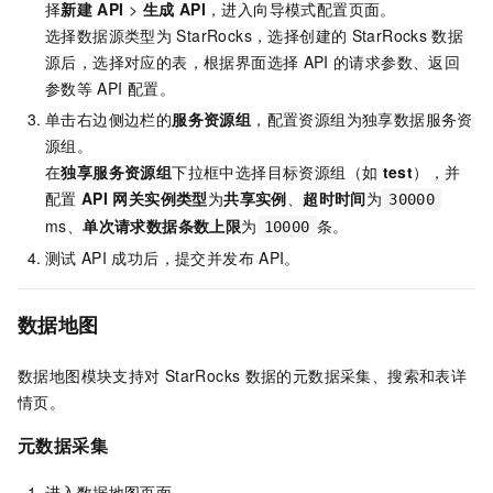
择
新建
API
>
生成
API
，进入向导模式配置页面。
选择数据源类型为
StarRocks，选择创建的
StarRocks
数据
源后，选择对应的表，根据界面选择
API
的请求参数、返回
参数等
API
配置。
单击右边侧边栏的
服务资源组
，配置资源组为独享数据服务资
源组。
在
独享服务资源组
下拉框中选择目标资源组（如
test
），并
配置
API
网关实例类型
为
共享实例
、
超时时间
为
30000
ms、
单次请求数据条数上限
为
条。
10000
测试
API
成功后，提交并发布
API。
数据地图
数据地图模块支持对
StarRocks
数据的元数据采集、搜索和表详
情页。
元数据采集
进入数据地图页面。