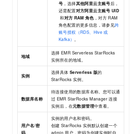
号
，选择
其他阿里云主账号
后，
还需配置
对方阿里云主账号
UID
和
对方
RAM
角色
，对方
RAM
角色配置的更多信息，请参见
跨
账号授权（RDS、Hive
或
Kafka）
。
选择
EMR Serverless StarRocks
地域
实例所在的地域。
选择具体
Serverless
版
的
实例
StarRocks
实例。
待连接使用的数据库名称。您可以通
数据库名称
过
EMR StarRocks Manager
连接
实例后，在
元数据管理
中查看。
实例的用户名和密码。
用户名
/
密
创建
StarRocks
实例默认创建一个
码
admin
用户，密码为创建实例时自