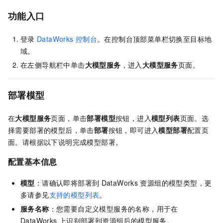
功能入口
登录
DataWorks
控制台
。
在控制台顶部菜单栏切换至目标地
域。
在左侧导航栏中单击
大模型服务
，进入
大模型服务
页面。
部署模型
在
大模型服务
页面，单击
部署模型
按钮，进入
模型列表
页面。选
择需要部署的模型后，单击
部署
按钮，即可进入
模型部署
配置页
面。请根据以下说明完成模型部署。
配置基本信息
模型
：请确认即将部署到
DataWorks
资源组的模型类型，更
多请参见
支持的模型列表
。
服务名称
：您需要自定义模型服务的名称，用于在
DataWorks
上识别部署到资源组后的模型服务。