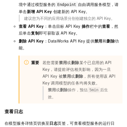
境中通过模型服务的
自由调用服务模型，请
Endpoint
单击
新增
API Key
创建新的
API Key。
建议您为不同的应用场景分别创建独立的
API Key。
查看
API Key
：单击目标
API Key
操作
栏中的
查看
，然
后单击
复制
即可获取该
API Key。
删除
API Key
：DataWorks API Key
提供
禁用
和
删除
功
能。
重要
若您需要
禁用
或
删除
某个已启用的
API
Key，请提前评估相关影响，因为一旦
API Key
被
禁用
或
删除
，所有使用该
API
Key
调用模型的任务均将失败。
禁用
或
删除
操作，预估
后生
5min
效。
查看日志
在模型服务详情页切换至
日志
页签，可查看模型服务的运行日