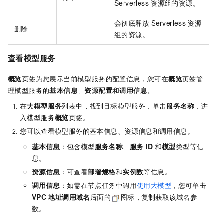
Serverless
资源组的资源。
会彻底释放
Serverless
资源
删除
——
组的资源。
查看模型服务
概览
页签为您展示当前模型服务的配置信息，您可在
概览
页签管
理模型服务的
基本信息
、
资源配置
和
调用信息
。
在
大模型服务
列表中，找到目标模型服务，单击
服务名称
，进
入模型服务
概览
页签。
您可以查看模型服务的基本信息、资源信息和调用信息。
基本信息
：包含模型
服务名称
、
服务
ID
和
模型
类型等信
息。
资源信息
：可查看
部署规格
和
实例数
等信息。
调用信息
：如需在节点任务中调用
使用大模型
，您可单击
VPC
地址调用域名
后面的
图标，复制获取该域名参
数。