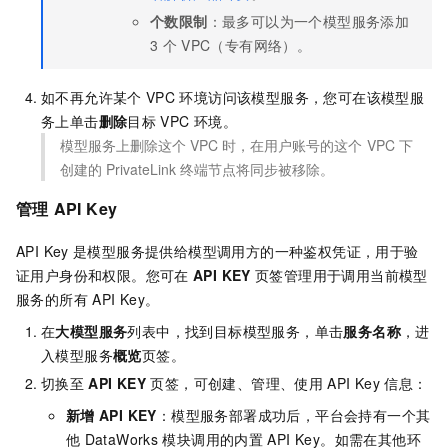
个数限制
：最多可以为一个模型服务添加
3
个
VPC（专有网络）。
如不再允许某个
VPC
环境访问该模型服务，您可在该模型服
务上单击
删除
目标
VPC
环境。
模型服务上删除这个
VPC
时，在用户账号的这个
VPC
下
创建的
PrivateLink
终端节点将同步被移除。
管理
API Key
API Key
是模型服务提供给模型调用方的一种鉴权凭证，用于验
证用户身份和权限。您可在
API KEY
页签管理用于调用当前模型
服务的所有
API Key。
在
大模型服务
列表中，找到目标模型服务，单击
服务名称
，进
入模型服务
概览
页签。
切换至
API KEY
页签，可创建、管理、使用
API Key
信息：
新增
API KEY
：模型服务部署成功后，平台会持有一个其
他
DataWorks
模块调用的内置
API Key。如需在其他环