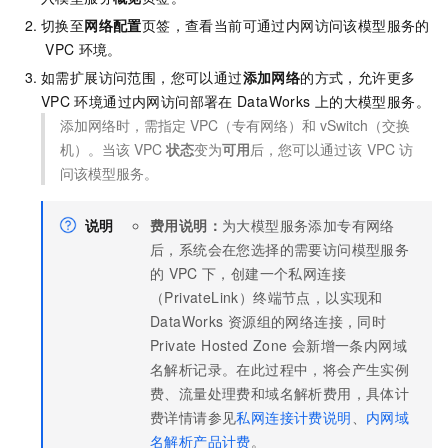
切换至
网络配置
页签，查看当前可通过内网访问该模型服务的
VPC
环境。
如需扩展访问范围，您可以通过
添加网络
的方式，允许更多
VPC
环境通过内网访问部署在
DataWorks
上的大模型服务。
添加网络时，需指定
VPC（专有网络）和
vSwitch（交换
机）。当该
VPC
状态
变为
可用
后，您可以通过该
VPC
访
问该模型服务。
说明
费用说明：
为大模型服务添加专有网络
后，系统会在您选择的需要访问模型服务
的
VPC
下，创建一个私网连接
（PrivateLink）终端节点，以实现和
DataWorks
资源组的网络连接，同时
Private Hosted Zone
会新增一条内网域
名解析记录。在此过程中，将会产生实例
费、流量处理费和域名解析费用，具体计
费详情请参见
私网连接计费说明
、
内网域
名解析产品计费
。