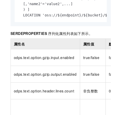
  [,'name2'='value2',...]

  ) ]

  LOCATION 'oss://${endpoint}/${bucket}/${us
SERDEPROPERTIES
序列化属性列表如下所示。
属性名
属性值
默
odps.text.option.gzip.input.enabled
true/false
fal
odps.text.option.gzip.output.enabled
true/false
fal
odps.text.option.header.lines.count
非负整数
0