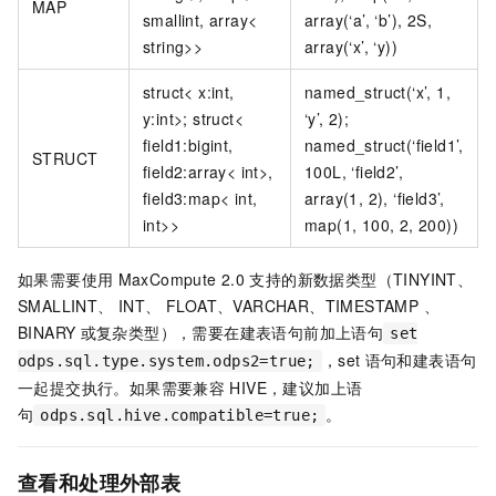
MAP
smallint, array<
array(‘a’, ‘b’), 2S,
string>>
array(‘x’, ‘y))
struct< x:int,
named_struct(‘x’, 1,
y:int>; struct<
‘y’, 2);
field1:bigint,
named_struct(‘field1’,
STRUCT
field2:array< int>,
100L, ‘field2’,
field3:map< int,
array(1, 2), ‘field3’,
int>>
map(1, 100, 2, 200))
如果需要使用
MaxCompute 2.0
支持的新数据类型（TINYINT、
SMALLINT、 INT、 FLOAT、VARCHAR、TIMESTAMP 、
BINARY
或复杂类型），需要在建表语句前加上语句
set
，set
语句和建表语句
odps.sql.type.system.odps2=true;
一起提交执行。如果需要兼容
HIVE，建议加上语
句
。
odps.sql.hive.compatible=true;
查看和处理外部表