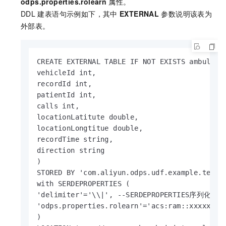
odps.properties.rolearn
属性。
DDL
建表语句示例如下，其中
EXTERNAL
参数说明该表为
外部表。
CREATE EXTERNAL TABLE IF NOT EXISTS ambulance
vehicleId int,

recordId int,

patientId int,

calls int,

locationLatitute double,

locationLongtitue double,

recordTime string,

direction string

)

STORED BY 'com.aliyun.odps.udf.example
with SERDEPROPERTIES (

'delimiter'='\\|', --SERDEPROPERTIES序
'odps.properties.rolearn'='acs:ram::xxxxxxxxx
)
