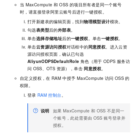
当
MaxCompute
和
OSS
的项目所有者是同一个账号
时，请直接登录阿里云账号后进行一键授权。
打开新建表的编辑页面，找到
物理模型设计
模块。
勾选
表类型
后的
外部表
。
单击
选择存储地址
后的
一键授权
。单击
一键授权
。
单击
云资源访问授权
对话框中的
同意授权
。进入云资
源访问授权页面，确认已勾选
AliyunODPSDefaultRole
角色（用于
ODPS
服务访
问
OSS、OTS
资源），单击
同意授权
。
自定义授权，在
RAM
中授予
MaxCompute
访问
OSS
的
权限。
登录
RAM
控制台
。
说明
如果
MaxCompute
和
OSS
不是同一
个账号，此处需要由
OSS
账号登录并
授权。