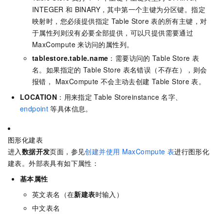
INTEGER
和
BINARY，其中第一个主键为分区键。指定
映射时，您必须提供指定
Table Store
表的所有主键，对
于属性列则没有必要全部提供，可以只提供需要通过
MaxCompute
来访问的属性列。
tablestore.table.name
：需要访问的
Table Store
表
名。如果指定的
Table Store
表名错误（不存在），则会
报错， MaxCompute
不会主动去创建
Table Store
表。
LOCATION
：用来指定
Table Storeinstance
名字、
endpoint
等具体信息。
图形化建表
进入
数据开发
页面，参见
创建并使用
MaxCompute
表
进行图形化
建表。外部表具有如下属性：
基本属性
英文表名（在
新建表
时输入）
中文表名