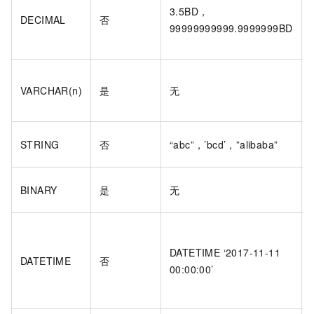
3.5BD，
DECIMAL
否
99999999999.9999999BD
VARCHAR(n)
是
无
STRING
否
“abc”，’bcd’，”alibaba”
BINARY
是
无
DATETIME ‘2017-11-11
DATETIME
否
00:00:00’