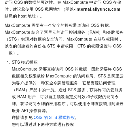
访问
OSS
的数据的可达性。在
MaxCompute
中访问
OSS
存储
时，建议您使用
OSS
私网地址（即以
-internal.aliyuncs.com
结尾的
host
地址）。
MaxCompute
需要有一个安全的授权通道访问
OSS
数据。
MaxCompute
结合了阿里云的访问控制服务（RAM）和令牌服务
（STS）实现对数据的安全访问。MaxCompute
在获取权限时，
以表的创建者的身份在
STS
申请权限（OTS
的权限设置与
OSS
一致）。
STS
模式授权
MaxCompute
需要直接访问
OSS
的数据，因此需要将
OSS
数据相关权限赋给
MaxCompute
的访问账号。STS
是阿里云
为客户提供的一种安全令牌管理服务，它是资源访问管理
（RAM）产品中的一员。通过
STS
服务，获得许可的云服务
或
RAM
用户，可以自主颁发自定义时效和子权限的访问令
牌。获得访问令牌的应用程序，可以使用令牌直接调用阿里云
服务
API
操作资源。
详情请参见
OSS
的
STS
模式授权
。
您可以通过以下两种方式进行授权：