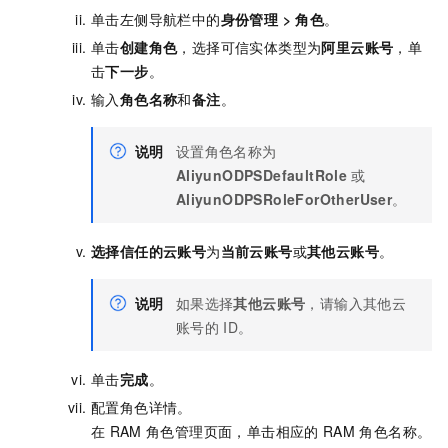
单击左侧导航栏中的
身份管理
>
角色
。
单击
创建角色
，选择可信实体类型为
阿里云账号
，单
击
下一步
。
输入
角色名称
和
备注
。
说明
设置角色名称为
AliyunODPSDefaultRole
或
AliyunODPSRoleForOtherUser
。
选择信任的云账号
为
当前云账号
或
其他云账号
。
说明
如果选择
其他云账号
，请输入其他云
账号的
ID。
单击
完成
。
配置角色详情。
在
RAM
角色管理页面，单击相应的
RAM
角色名称。