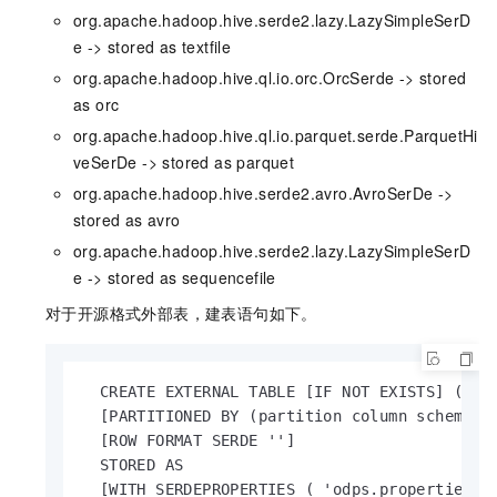
org.apache.hadoop.hive.serde2.lazy.LazySimpleSerD
e -> stored as textfile
org.apache.hadoop.hive.ql.io.orc.OrcSerde -> stored
as orc
org.apache.hadoop.hive.ql.io.parquet.serde.ParquetHi
veSerDe -> stored as parquet
org.apache.hadoop.hive.serde2.avro.AvroSerDe ->
stored as avro
org.apache.hadoop.hive.serde2.lazy.LazySimpleSerD
e -> stored as sequencefile
对于开源格式外部表，建表语句如下。
  CREATE EXTERNAL TABLE [IF NOT EXISTS] (<col
  [PARTITIONED BY (partition column schemas)]
  [ROW FORMAT SERDE '']

  STORED AS 

  [WITH SERDEPROPERTIES ( 'odps.properties.ro