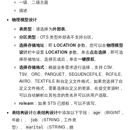
一级、二级主题
描述
物理模型设计
表类型
：请选择为
外部表
。
分区类型
：OTS
类型外部表不支持分区。
选择存储地址
：即
LOCATION
参数。您可以在
物理模型
设计
栏中设置
LOCATION
参数。单击
点击选择
，即可选
择存储地址。选择完成后，单击
一键授权
。
选择存储格式
：根据业务需求进行选择，支持
CSV、
TSV、ORC、PARQUET、SEQUENCEFILE、RCFILE、
AVRO、TEXTFILE
和自定义文件格式。如果您选择了自
定义文件格式，需要选择自定义的资源。在提交资源时，
可以自动解析出其包含的类名并可以供用户选取。
rolearn
：如果
STS
已授权，可以不填写。
表结构设计
在
表结构设计
中添加以下字段：
（BIGINT，
age
年龄）、
（STRING，工作类
job
型）、
（STRING，婚
marital