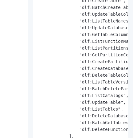
                "dlf:CreateTable",

                "dlf:BatchCreateTables"
                "dlf:UpdateTableColumnS
                "dlf:ListTableNames",

                "dlf:UpdateDatabase",

                "dlf:GetTableColumnStat
                "dlf:ListFunctionNames"
                "dlf:ListPartitionsByFi
                "dlf:GetPartitionColumn
                "dlf:CreatePartition",

                "dlf:CreateDatabase",

                "dlf:DeleteTableColumnS
                "dlf:ListTableVersions"
                "dlf:BatchDeletePartiti
                "dlf:ListCatalogs",

                "dlf:UpdateTable",

                "dlf:ListTables",

                "dlf:DeleteDatabase",

                "dlf:BatchGetTables",

                "dlf:DeleteFunction"

            ],
