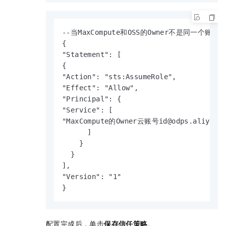
--当MaxCompute和OSS的Owner不是同一个账号。
{

"Statement": [

{

"Action": "sts:AssumeRole",

"Effect": "Allow",

"Principal": {

"Service": [

"MaxCompute的Owner云账号id@odps.aliyuncs.
      ]

    }

  }

],

"Version": "1"

}
配置完成后，单击
保存信任策略
。