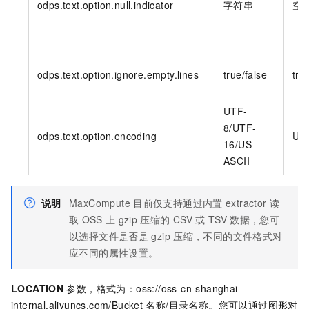
odps.text.option.null.indicator
字符串
空
odps.text.option.ignore.empty.lines
true/false
tru
UTF-
8/UTF-
odps.text.option.encoding
UT
16/US-
ASCII
说明
MaxCompute
目前仅支持通过内置
extractor
读
取
OSS
上
gzip
压缩的
CSV
或
TSV
数据，您可
以选择文件是否是
gzip
压缩，不同的文件格式对
应不同的属性设置。
LOCATION
参数，格式为：
oss://oss-cn-shanghai-
internal.aliyuncs.com/Bucket
名称/目录名称
。您可以通过图形对