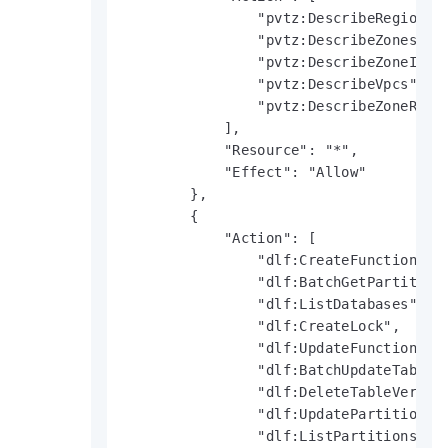
                "pvtz:DescribeRegions",
                "pvtz:DescribeZones",

                "pvtz:DescribeZoneInfo"
                "pvtz:DescribeVpcs",

                "pvtz:DescribeZoneRecor
            ],

            "Resource": "*",

            "Effect": "Allow"

        },

        {

            "Action": [

                "dlf:CreateFunction",

                "dlf:BatchGetPartitions
                "dlf:ListDatabases",

                "dlf:CreateLock",

                "dlf:UpdateFunction",

                "dlf:BatchUpdateTables"
                "dlf:DeleteTableVersion
                "dlf:UpdatePartitionCol
                "dlf:ListPartitions",
