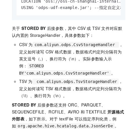
LOCATION 'oss://oss-cn-shanghai-internal.a
USING 'odps-udf-example.jar'; --指
关于
STORED BY
后接参数，其中
CSV
或
TSV
文件对应默
认内置的
StorageHandler，具体参数如下：
CSV
为
，
com.aliyun.odps.CsvStorageHandler
定义如何读写
CSV
格式数据，数据格式约定列分隔符为
英文逗号（,）、换行符为（\n）。实际参数输入示
例：
STORED
。
BY'com.aliyun.odps.CsvStorageHandler'
TSV
为
，
com.aliyun.odps.TsvStorageHandler
定义如何读写
TSV
格式数据，数据格式约定列分隔符为
（\t）、换行符为（\n）。
STORED BY
后接参数还支持
ORC、PARQUET、
SEQUENCEFILE、RCFILE、AVRO
和
TEXTFILE
开源格式
外部表
，如下所示。对于
textFile
可以指定序列化类，例
如
。
org.apache.hive.hcatalog.data.JsonSerDe