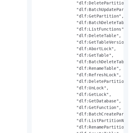
                "dlf:DeletePartitionCol
                "dlf:BatchUpdatePartiti
                "dlf:GetPartition",

                "dlf:BatchDeleteTableVe
                "dlf:ListFunctions",

                "dlf:DeleteTable",

                "dlf:GetTableVersion",

                "dlf:AbortLock",

                "dlf:GetTable",

                "dlf:BatchDeleteTables"
                "dlf:RenameTable",

                "dlf:RefreshLock",

                "dlf:DeletePartition",

                "dlf:UnLock",

                "dlf:GetLock",

                "dlf:GetDatabase",

                "dlf:GetFunction",

                "dlf:BatchCreatePartiti
                "dlf:ListPartitionNames
                "dlf:RenamePartition",
