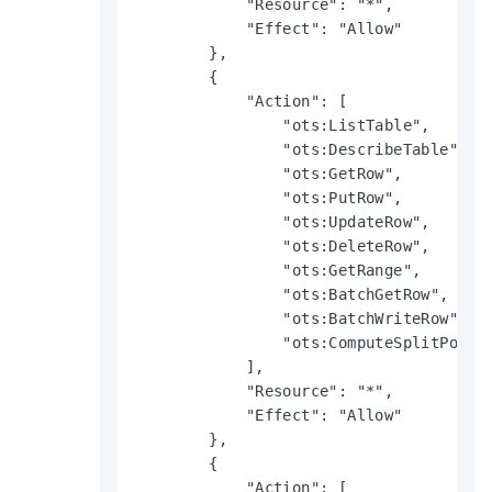
            "Resource": "*",

            "Effect": "Allow"

        },

        {

            "Action": [

                "ots:ListTable",

                "ots:DescribeTable",

                "ots:GetRow",

                "ots:PutRow",

                "ots:UpdateRow",

                "ots:DeleteRow",

                "ots:GetRange",

                "ots:BatchGetRow",

                "ots:BatchWriteRow",

                "ots:ComputeSplitPoints
            ],

            "Resource": "*",

            "Effect": "Allow"

        },

        {

            "Action": [
