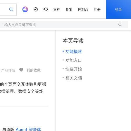
文档
备案
控制台
注册
登录
输入文档关键字查找
验
作计划
器
AI 活动
专业服务
服务伙伴合作计划
开发者社区
加入我们
服务平台百炼
阿里云 OPC 创新助力计划
本页导读
（1）
一站式生成采购清单，支持单品或批量购买
S
io：打造专属 AI 语音助手
S产品伙伴计划（繁花）
峰会
造的大模型服务与应用开发平台
轻量应用服务器
一句话生成原生可编辑精美 PPT 文稿
AI 生产力先锋
Al MaaS 服务伙伴赋能合作
域名
博文
Careers
至高可申请百万元
功能概述
性可伸缩的云计算服务
开启高性价比 AI 编程新体验
Qwen-Audio-3.0-Realtime 端到端实时语音角色扮演
输入一句话想法, 轻松生成专业的 PPT
先锋实践拓展 AI 生产力的边界
快速构建应用程序和网站，即刻迈出上云第一步
Token 补贴，五大权
计划
海大会
伙伴信用分合作计划
商标
问答
社会招聘
功能入口
益加速 OPC 成功
S
eek-V4-Pro
数字证书管理服务（原SSL证书）
一键部署幻兽帕鲁游戏服务器
飞天发布时刻
HOT
划
备案
电子书
校园招聘
快速开始
pSeek-V4-Pro
视频创作，一键激活电商全链路生产力
全托管，含MySQL、PostgreSQL、SQL Server、MariaDB多引擎
实现全站HTTPS，呈现可信的WEB访问
一键购买专属联机服务器，轻松开启游戏
所见，即是所愿
我的收藏
产品详情
更多支持
划
公司注册
镜像站
相关文档
视频生成
语音识别与合成
专属 QwenPaw
短信服务
漫剧工坊：一站式动画创作平台
AI 实训营
HOT
提供独立的全页面交互体验和更强
合作伙伴培训与认证
划
上云迁移
的智能体编程平台
站生成，高效打造优质广告素材
从聊天伙伴进化为能主动干活的本地数字员工
快速生产连贯的高质量长漫剧
从基础到进阶，Agent 创客手把手教你
国内短信简单易用，安全可靠，秒级触达，全球覆盖200+国家和地区。
e-1.1-T2V
Qwen3-TTS-Flash
发、数据治理、数据安全等场
lScope
我要反馈
查询合作伙伴
畅细腻的高质量视频
离线语音合成大模型，多语言方言自适应，低延迟高稳定
n Alibaba Cloud ISV 合作
代维服务
olarDB
建企业门户网站
大数据开发治理平台 DataWorks
10 分钟搭建微信、支付宝小程序
创新加速
ope
登录合作伙伴管理后台
我要建议
站，无忧落地极速上线
以可视化方式快速构建移动和 PC 门户网站
100%兼容MySQL、PostgreSQL，兼容Oracle，支持集中和分布式
高效部署网站，快速应用到小程序
Data Agent 驱动的一站式 Data+AI 开发治理平台
e-1.1-I2V
Cosyvoice-V3-Flash
安全
畅自然，细节丰富
高表现力语音合成大模型，语音克隆听感自然
我要投诉
上云场景组合购
伴
边界网络安全防护产品
漫剧创作，剧本、分镜、视频高效生成
覆盖90%+业务场景，专享组合折扣价
2V
VPN
Fun-ASR
构建。与原版
Agent 智能体