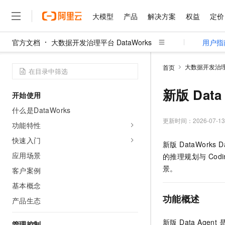
大模型
产品
解决方案
权益
定价
官方文档
大数据开发治理平台 DataWorks
用户指
大模型
产品
解决方案
权益
定价
云市场
伙伴
服务
了解阿里云
精选产品
精选解决方案
普惠上云
产品定价
精选商城
成为销售伙伴
售前咨询
为什么选择阿里云
千问AI平台
大数据开发治理平
首页
了解云产品的定价详情
大模型服务平台百炼
千问办公，解锁你的工作
普惠上云 官方力荐
分销伙伴
在线服务
网站建设
什么是云计算
大
大模型服务与应用平台
企业级Agent产品，直接
云服务器38元/年起，超
新版 Data 
开始使用
咨询伙伴
多端小程序
技术领先
云上成本管理
售后服务
千问大模型
Agency Agents：拥
官方推荐返现计划
大模型
什么是DataWorks
大模型
精选产品
精选解决方案
Salesforce 国际版订阅
稳定可靠
管理和优化成本
多元化、高性能、安全可靠
推荐新用户得奖励，单订单
更新时间：
2026-07-13
销售伙伴合作计划
功能特性
自助服务
友盟天域
安全合规
人工智能与机器学习
AI
文本生成
无影云电脑
HappyHorse 打造一
云工开物
快速入门
新版 DataWork
无影生态合作计划
在线服务
观测云
分析师报告
随时随地安全接入的云上超
高校专属算力普惠，学生认
计算
互联网应用开发
应用场景
Qwen3.8-Max
的推理规划与 Cod
HOT
Salesforce On Alibaba C
工单服务
智能体时代全能旗舰模型
Tuya 物联网平台阿里云
研究报告与白皮书
景。
客户案例
云解析DNS
快速拥有专属 OpenClaw
Consulting Partner 合
大数据
容器
免费试用
短信专区
基本概念
蓝凌 OA
Qwen3.7-Plus
AI 大模型销售与服务生
现代化应用
存储
天池大赛
功能概述
能看、能想、能动手的多模
产品生态
云原生大数据计算服务 Max
解决方案免费试用 新老
电子合同
面向分析的企业级SaaS模
最高领取价值200元试用
安全
网络与CDN
AI 算法大赛
Qwen3-VL-Plus
新版 Data Agen
畅捷通
管理控制