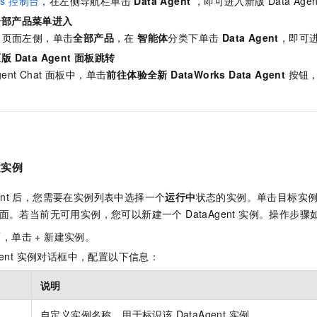
ks 控制台
，在左侧导航栏单击
Data Agent
，即可进入新版 Data Agen
一个 AI 助手
即刻拥有 DeepSeek-R1 满血版
超强辅助，Bol
全部产品菜单进入
在企业官网、通讯软件中为客户提供 AI 客服
多种方案随心选，轻松解锁专属 DeepSeek
dio 页面左侧，单击
全部产品
，在
智能体
分类下单击
Data Agent
，即可进入
Data Agent 面板跳转
gent Chat 面板中，单击
前往体验全新 DataWorks Data Agent
按钮，
建实例
Agent 后，您需要在实例列表中选择一个
运行中
状态的实例。单击目标实
 会话界面。若当前无可用实例，您可以新建一个 DataAgent 实例。操作步骤
，单击 + 新建实例。
Agent 实例对话框中，配置以下信息：
说明
自定义实例名称，用于标识该 DataAgent 实例。