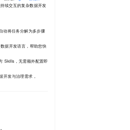
文戏情感细腻自然，动作戏激烈拳拳到肉，实现更强表演能力
支持中英文自由切换，具备更强的噪声鲁棒性
云聚AI 严选权益
度、持续交互的复杂数据开发
SSL 证书
，一键激活高效办公新体验
精选AI产品，从模型到应用全链提效
堡垒机
AI 用量加速计划
应用
防火墙
、识别商机，让客服更高效、服务更出色。
新老同享，达量后返
，自动将任务分解为多步骤
千问办公
主机安全
NEW
的智能体编程平台
一站式AI生产力平台
多种数据开发语言，帮助您快
AI 应用及服务市场
伶鹊
kills，无需额外配置即
企业级人与Agent协作平台，接入和调度多个数字员工
智能客服平台，对话机器人、对话分析、智能外呼
AI 应用
大模型服务平台百炼 - 全妙
数据开发与治理需求，
大模型
应用创作平台
多模态内容创作工具，已接入 DeepSeek
自然语言处理
数据标注
机器学习
息提取
与 AI 智能体进行实时音视频通话
从文本、图片、视频中提取结构化的属性信息
构建支持视频理解的 AI 音视频实时通话应用