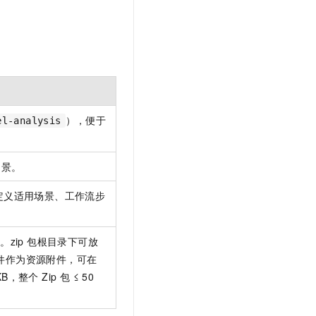
），便于
el-analysis
场景。
中定义适用场景、工作流步
。zip 包根目录下可放
文件作为资源附件，可在
KB，整个 Zip 包 ≤ 50