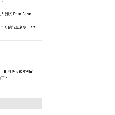
t。
t.diy 一步搞定创意建站
构建大模型应用的安全防护体系
通过自然语言交互简化开发流程,全栈开发支持
通过阿里云安全产品对 AI 应用进行安全防护
新版 Data Agent。
即可跳转至新版 Data
例，即可进入该实例的
如下：