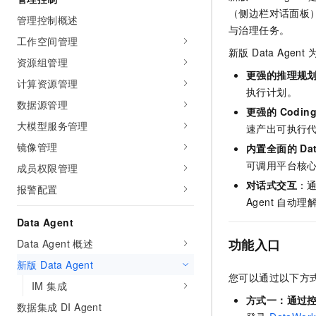
AI 产品 免费试用
网络
（侧边栏对话面板）
安全
云开发大赛
管理控制概述
Tableau 订阅
1亿+ 大模型 tokens 和 
与治理任务。
工作空间管理
可观测
入门学习赛
中间件
AI空中课堂在线直播课
新版 Data Age
140+云产品 免费试用
大模型服务
资源组管理
上云与迁云
产品新客免费试用，最长1
数据库
更强的推理规
计算资源管理
生态解决方案
千问AI平台-Token Plan
执行计划。
企业出海
大模型ACA认证体验
大数据计算
数据源管理
更强的 Codin
助力企业全员 AI 认知与能
行业生态解决方案
大模型服务管理
政企业务
速产出可执行
媒体服务
千问AI平台-模型体验
开发者生态解决方案
镜像管理
内置全面的 DataW
在线体验全尺寸、多种模态
企业服务与云通信
可调用平台核
成员权限管理
AI 开发和 AI 应用解决
Happy 系列大模型
对话式交互
：通
域名与网站
报警配置
Agent 自动
终端用户计算
Data Agent
功能入口
Data Agent 概述
Serverless
大模型解决方案
新版 Data Agent
开发工具
您可以通过以下方式进入
快速部署 Dify，高效搭建 
IM 集成
方式一：通过
迁移与运维管理
数据集成 DI Agent