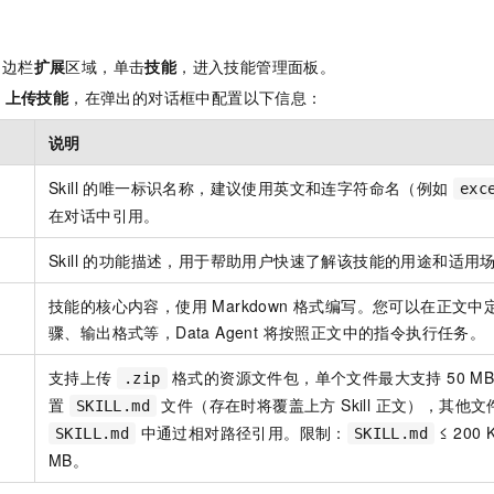
侧边栏
扩展
区域，单击
技能
，进入技能管理面板。
+ 上传技能
，在弹出的对话框中配置以下信息：
说明
Skill 的唯一标识名称，建议使用英文和连字符命名（例如
exc
在对话中引用。
Skill 的功能描述，用于帮助用户快速了解该技能的用途和适用
技能的核心内容，使用 Markdown 格式编写。您可以在正文
骤、输出格式等，Data Agent 将按照正文中的指令执行任务。
支持上传
格式的资源文件包，单个文件最大支持 50 MB
.zip
置
文件（存在时将覆盖上方 Skill 正文），其他
SKILL.md
中通过相对路径引用。限制：
≤ 200 
SKILL.md
SKILL.md
MB。