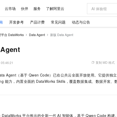
云市场
伙伴
服务
了解阿里云
南
开发参考
产品计费
常见问题
动态与公告
AI 特惠
数据与 API
成为产品伙伴
企业增值服务
最佳实践
价格计算器
AI 场景体
基础软件
产品伙伴合
阿里云认证
市场活动
配置报价
大模型
台 DataWorks
Data Agent
新版 Data Agent
自助选配和估算价格
新方式
域名与网站
睿译宝，AI翻译排版一步到位
智启 AI 普惠权益
产品生态集成认证中心
企业支持计划
云上春晚
千问官方 MaaS 平台，为开发者和 Agent 而生，新用户赠送 1 亿 + tokens 额度
云服务器 EC
Qwen Aud
AI Coding
阿里云Maa
2026 阿里云
为企业打
数据集
Windows
大模型认证
模型
NEW
NEW
交付可用成果
值低价云产品抢先购
提供智能易用的域名与建站服务
上传文档即自动完成翻译和格式还原
至高享 1亿+免费 tokens，加速 Al 应用落地
安全可靠、弹
智能编程，一键
Agent
产品生态伙伴
专家技术服务
云上奥运之旅
弹性计算合作
阿里云中企出
手机三要素
宝塔 Linux
全部认证
价格优势
有专属领域专家
对象存储 OSS
GLM-5.2：长任务时代开源旗舰模型
阿里云 OPC 创新助力计划
云数据库 RD
即刻拥有 DeepS
AI 电商营销
产品生态伙伴工作台
企业增值服务台
云栖战略参考
云存储合作计
云栖大会
身份实名认证
CentOS
训练营
推动算力普惠，释放技术红利
的大模型服务
最高返9万
多领域专家智能体,一键组建 AI 虚拟交付团队
至高百万元 Token 补贴，加速一人公司成长
稳定、安全、高性价比、高性能的云存储服务
真正可用的 1M 上下文,一次完成代码全链路开发
轻松解锁专属 Dee
从图文生成到
复制 MD 格式
 05:46:21
云上的中国
数据库合作计
活动全景
短信
Docker
图片和
站式影视创作平台
人工智能平台 PAI
Hermes Agent，打造自进化智能体
Token Plan 模型订阅计划
Qoder
5 分钟轻松部署
AI 广告创作
企业成长
大模型
NEW
信息公告
s Data Agent（基于 Qwen Code）已在公共云全面开放使用。它
看见新力量
云网络合作计
OCR 文字识别
JAVA
级电脑
证享300元代金券
可视化编排打通从文字构思到成片全链路闭环
一站式AI开发、训练和推理服务
自主进化，持久记忆，越用越聪明
Qwen3.8-Max 首发尝鲜，限时加量 10 倍，夜间低至2折
面向真实软件
图文、视频一
Kimi-K3
HappyHors
ing 能力，内置全面的 DataWorks Skills，覆盖数据集成、数据开
NEW
魔搭 Mode
loud
服务实践
官网公告
Kimi 最新旗舰模型，长程编程与推理利器
让文字生成流
金融模力时刻
Salesforce O
版
发票查验
全能环境
Qoder CN
Claude Code + GStack 打造工程团队
千问办公，限时限量积分加倍
云原生数据库 P
低代码高效构
AI 建站
NEW
作计划
计划
创新中心
魔搭 ModelSc
健康状态
让AI从“聊天伙伴”进化为能干活的“数字员工”
覆盖公网/内网、递归/权威、移动APP等全场景解析服务
安装技能 GStack，拥有专属 AI 工程团队
你的AI工作搭子，覆盖日常办公高频场景
基于千问大模型等，支持代码智能生成、研发智能问答
0 代码专业建
客户案例
天气预报查询
操作系统
Deepseek-v4-pro
HappyHors
态合作计划
态智能体模型
旗舰 MoE 大模型，百万上下文与顶尖推理能力
图生视频，流
Compute
同享
容器服务 Kubernetes 版 ACK
万小智 AI 建站低至 15元/月
云防火墙
AI 短剧/漫剧
快递物流查询
WordPress
成为服务伙
高校合作
式云数据仓库
点，立即开启云上创新
提供一站式管理容器应用的 K8s 服务
送.CN域名，送备案服务码
云原生的云上
AI助力短剧
GLM-5.2
Wan2.7-T
t 是 DataWorks 平台推出的全新一代 AI 智能体，基于 Qwen Code 
Ubuntu