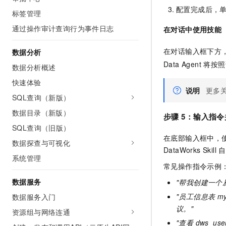
配置完成后，
标签管理
通过操作审计查询行为事件日志
在对话中使用技能
在对话输入框下方
数据分析
Data Agent
数据分析概述
快速体验
说明
更多
SQL查询（新版）
数据目录（新版）
步骤
5：输入指令
SQL查询（旧版）
在底部输入框中，使用
数据探查与可视化
DataWorks Sk
系统管理
常见操作指令示例
数据服务
"帮我创建一个从 
"员工信息表 my
数据服务入门
议。"
资源组与网络连通
"查看 dws_us