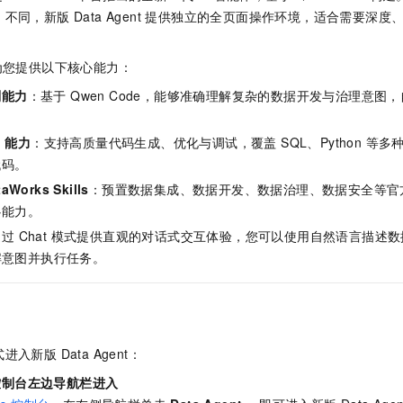
服务生态伙伴
视觉 Coding、空间感知、多模态思考等全面升级
1M上下文，专为长程任务能力而生
云工开物
企业应用
Night Plan 支持 Qwen 3.8-Max
AI 办公
NEW
不同，新版 Data Agent 提供独立的全页面操作环境，适合需要深
Red Hat
30+ 款产品免费体验
夜间 5 折，Qwen/Meoo/TokenPlan 客户专享
AI智能应用
科研合作
ERP
堂（旗舰版）
SUSE
nt 为您提供以下核心能力：
智能客服
AI 应用构建
大模型原生
CRM
2个月
自动承接线索
划能力
：基于 Qwen Code，能够准确理解复杂的数据开发与治理意图
建站小程序
Qoder
大模型服务平台百炼-应用模版
OA 办公系统
HOT
NEW
面向真实软件
个人版上线、团队版降价；千问3.8-Max首发发尝鲜
丰富多元化的应用模版和解决方案
g 能力
：支持高质量代码生成、优化与调试，覆盖 SQL、Python 等
力提升
财税管理
模板建站
代码。
万有无界
大模型服务平台百炼-智能体
400电话
定制建站
orks Skills
：预置数据集成、数据开发、数据治理、数据安全等官方 S
的模型效果
灵活可视化地构建企业级 Agent
心能力。
方案
广告营销
模板小程序
秒悟
人工智能平台 PAI
过 Chat 模式提供直观的对话式交互体验，您可以使用自然语言描述
定制小程序
云端极速 AI 
新一代 AI 视频生成模型，深度适配广告营销等场景
AI Native 的算法工程平台，一站式完成建模、训练、推理服务部署
理解意图并执行任务。
APP 开发
建站系统
新版 Data Agent：
AI 应用
10分钟微调：让0.6B模型媲美235B模型
多模态数据信
依托云原生高可用架构,实现Dify私有化部署
用1%尺寸在特定领域达到大模型90%以上效果
控制台左边导航栏进入