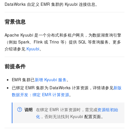
DataWorks
自定义
EMR
集群的
Kyuubi
连接信息。
背景信息
Apache Kyuubi
是一个分布式和多租户网关，为数据湖查询引擎
（例如
Spark、Flink
或
Trino
等）提供
SQL
等查询服务。更多
介绍请参见
Kyuubi
。
前提条件
EMR
集群已
新增
Kyuubi
服务
。
已绑定
EMR
集群为
DataWorks
计算资源，详情请参见
新版
数据开发：绑定
EMR
计算资源
。
说明
在绑定
EMR
计算资源时，需完成
资源组初始
化
，否则无法找到
Kyuubi
配置页面。