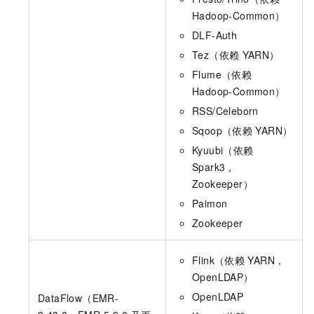
Hadoop-Common）
DLF-Auth
Tez（依赖
YARN）
Flume（依赖
Hadoop-Common）
RSS/Celeborn
Sqoop（依赖
YARN）
Kyuubi（依赖
Spark3，
Zookeeper）
Paimon
Zookeeper
Flink（依赖
YARN，
OpenLDAP）
OpenLDAP
DataFlow（EMR-