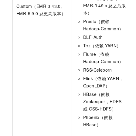
EMR-3.49.x
及之后版
Custom（EMR-3.43.0、
本）
EMR-5.9.0
及更高版本）
Presto（依赖
Hadoop-Common）
DLF-Auth
Tez（依赖
YARN）
Flume（依赖
Hadoop-Common）
RSS/Celeborn
Flink（依赖
YARN，
OpenLDAP）
HBase（依赖
Zookeeper，HDFS
或
OSS-HDFS）
Phoenix（依赖
HBase）