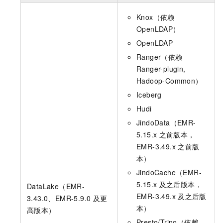
Knox（依赖
OpenLDAP）
OpenLDAP
Ranger（依赖
Ranger-plugin,
Hadoop-Common）
Iceberg
Hudi
JindoData（EMR-
5.15.x
之前版本，
EMR-3.49.x
之前版
本）
JindoCache（EMR-
5.15.x
及之后版本，
DataLake（EMR-
EMR-3.49.x
及之后版
3.43.0、EMR-5.9.0
及更
本）
高版本）
Presto/Trino（依赖