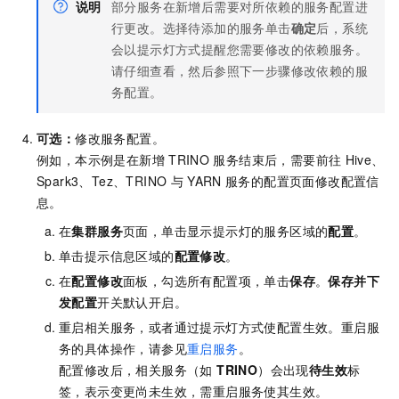
说明
部分服务在新增后需要对所依赖的服务配置进
行更改。选择待添加的服务单击
确定
后，系统
会以提示灯方式提醒您需要修改的依赖服务。
请仔细查看，然后参照下一步骤修改依赖的服
务配置。
可选：
修改服务配置。
例如，本示例是在新增
TRINO
服务结束后，需要前往
Hive、
Spark3、Tez、TRINO
与
YARN
服务的配置页面修改配置信
息。
在
集群服务
页面，单击显示提示灯的服务区域的
配置
。
单击提示信息区域的
配置修改
。
在
配置修改
面板，勾选所有配置项，单击
保存
。
保存并下
发配置
开关默认开启。
重启相关服务，或者通过提示灯方式使配置生效。重启服
务的具体操作，请参见
重启服务
。
配置修改后，相关服务（如
TRINO
）会出现
待生效
标
签，表示变更尚未生效，需重启服务使其生效。