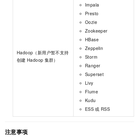
Impala
Presto
Oozie
Zookeeper
HBase
Zeppelin
Hadoop（新用户暂不支持
Storm
创建
Hadoop
集群）
Ranger
Superset
Livy
Flume
Kudu
ESS
或
RSS
注意事项