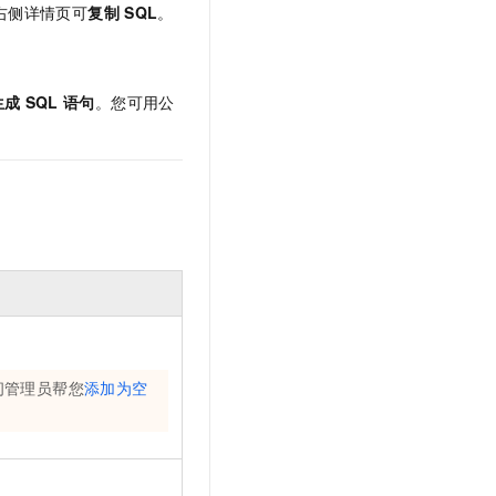
右侧详情页可
复制
SQL
。
生成
SQL
语句
。您可用公
间管理员帮您
添加为空