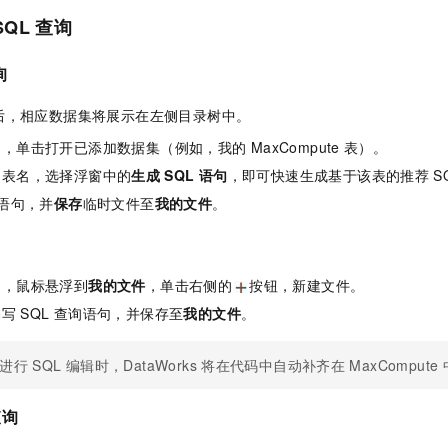
SQL
查询
询
后，相应数据集将展示在左侧目录树中。
中，单击打开已添加数据集（例如，我的
MaxCompute
表）。
的表名，选择浮窗中的
生成
SQL
语句
，即可快速生成基于该表的推荐
S
语句，并
保存
临时文件至
我的文件
。
中，鼠标悬浮到
我的文件
，单击右侧的
按钮，新建文件。
编写
SQL
查询语句，并保存至
我的文件
。
进行
SQL
编辑时，DataWorks
将在代码中自动补齐在
MaxCompute
查询