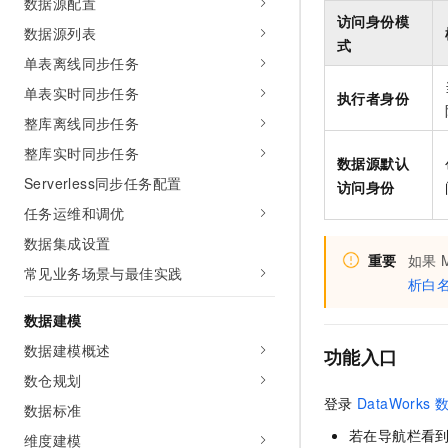
数据源配置
专有云
访问身份模
数据源列表
式
单表离线同步任务
单表实时同步任务
执行者身份
整库离线同步任务
整库实时同步任务
数据源默认
Serverless同步任务配置
访问身份
任务运维和调优
数据集成设置
重要
如果
常见业务场景与最佳实践
析白
数据建模
数据建模概述
功能入口
数仓规划
登录
DataWorks
数据标准
若在导航栏看
维度建模