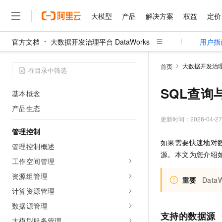
开始使用
大模型
产品
解决方案
权益
定价
什么是DataWorks
功能特性
官方文档
大数据开发治理平台 DataWorks
用户指
快速入门
大模型
产品
解决方案
权益
定价
云市场
伙伴
服务
了解阿里云
精选产品
精选解决方案
应用场景
大数据开发治理平
首页
客户案例
SQL查询
基本概念
产品生态
精选产品
精选解决方案
更新时间：
2026-04-27
管理控制
人工智能与机器学习
AI
如果需要快速地对
管理控制概述
计算
互联网应用开发
源。本文为您介绍
工作空间管理
大数据
容器
资源组管理
重要
Data
计算资源管理
现代化应用
存储
数据源管理
安全
网络与CDN
支持的数据源
大模型服务管理