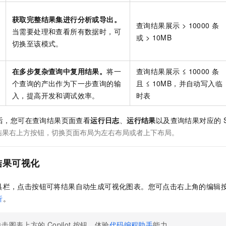
获取完整结果集进行分析或导出。
查询结果展示 > 10000 条
当需要处理和查看所有数据时，可
或 > 10MB
切换至该模式。
在多步复杂查询中复用结果。
将一
查询结果展示 ≤ 10000 条
个查询的产出作为下一步查询的输
且 ≤ 10MB，并自动写入临
入，提高开发和调试效率。
时表
后，您可在查询结果页面查看
运行日志
、
运行结果
以及查询结果对应的
结果右上方按钮，切换页面布局为左右布局或者上下布局。
结果可视化
具栏，点击按钮可将结果自动生成可视化图表。
您可点击右上角的编辑
析
。
单击图表上方的
Copilot
按钮，体验
代码编程助手
能力。