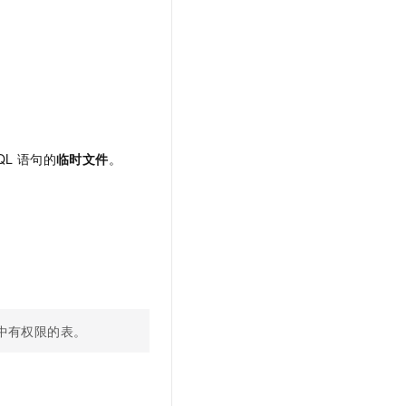
QL
语句的
临时文件
。
中有权限的表。