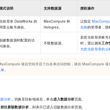
模式说明
支持数据源
授权操作
当前登录
DataWorks
的
MaxCompute
和
让指定
MaxCompu
阿里云账号身份。
Hologres。
实例
的管理者，授
若您当前登录账号
创建数据源时配置的访
不限数据源。
时，需让拥有
工作
问身份。
为您当前登录的云
MaxCompute
项目空间开启了白名单访问控制，请在
MaxCompute
项
名单
。
数据分析
，切换至目标地域后，单击
进入数据分析
页面。
到
前往新版数据分析
，则表示已进入旧版数据分析页面。