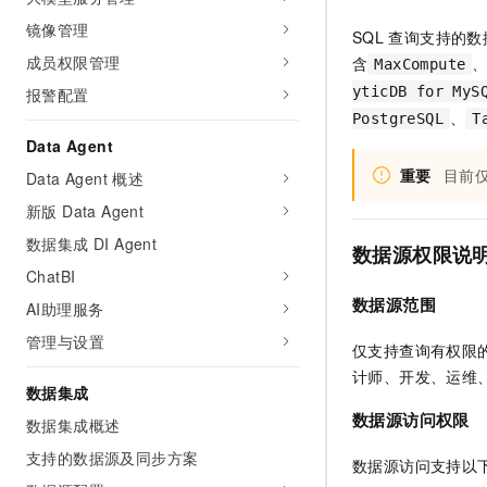
网络
安全
镜像管理
SQL
查询支持的数
成员权限管理
可观测
含
MaxCompute
中间件
yticDB for MyS
报警配置
上云与迁云
数据库
、
PostgreSQL
T
Data Agent
企业出海
大数据计算
重要
目前
Data Agent 概述
政企业务
媒体服务
新版 Data Agent
数据集成 DI Agent
企业服务与云通信
数据源
权限说
ChatBI
域名与网站
数据源范围
AI助理服务
终端用户计算
管理与设置
仅支持查询有权限
计师、开发、运维
Serverless
数据集成
数据源访问权限
开发工具
数据集成概述
支持的数据源及同步方案
迁移与运维管理
数据源访问支持以