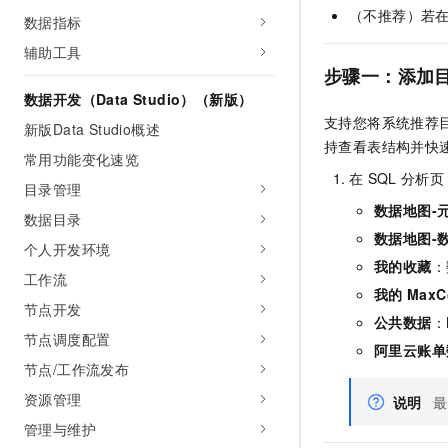
（不推荐）若
数据指标
辅助工具
步骤一：添加
数据开发（Data Studio）（新版）
支持您将系统推荐
新版Data Studio概述
持查看表结构并快
常用功能变化速览
在
SQL
分析页
目录管理
数据地图-
数据目录
数据地图-
个人开发环境
我的收藏
：
工作流
我的
MaxC
节点开发
公共数据
：
节点调度配置
阿里云账单
节点/工作流发布
资源管理
说明
最
管理与维护