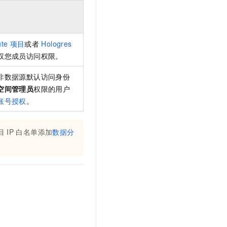
te
项目
或者
Hologres
权您成员访问权限。
非数据源默认访问身份
空间管理员
权限的用户
账号授权
。
目
IP
白名单添加
数据分