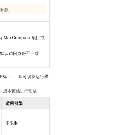
据源。
为
MaxCompute
项目或
默认访问身份不一致，
图标
，即可切换运行模
>
成本预估
进行预估。
适用引擎
不限制