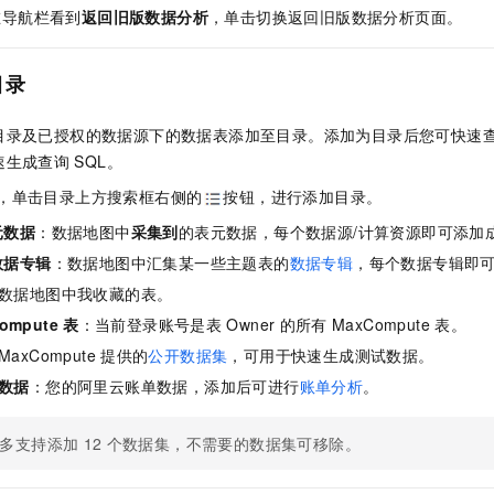
在导航栏看到
返回旧版数据分析
，单击切换返回旧版数据分析页面。
目录
目录及已授权的数据源下的数据表添加至目录。添加为目录后您可快速
速生成查询
SQL。
，单击目录上方搜索框右侧的
按钮，进行添加目录。
元数据
：数据地图中
采集到
的表元数据，每个数据源/计算资源即可添加
数据专辑
：数据地图中汇集某一些主题表的
数据专辑
，每个数据专辑即
数据地图中我收藏的表。
ompute
表
：当前登录账号是表
Owner
的所有
MaxCompute
表。
MaxCompute
提供的
公开数据集
，可用于快速生成测试数据。
数据
：您的阿里云账单数据，添加后可进行
账单分析
。
多支持添加
12
个数据集，不需要的数据集可移除。