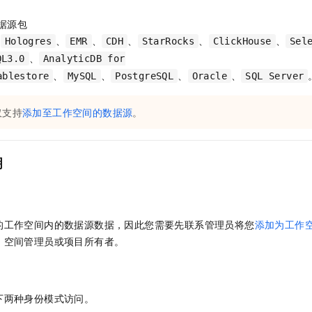
据源包
、
、
、
、
、
、
Hologres
EMR
CDH
StarRocks
ClickHouse
Sel
、
QL3.0
AnalyticDB for
、
、
、
、
ablestore
MySQL
PostgreSQL
Oracle
SQL Server
仅支持
添加至工作空间的数据源
。
明
的工作空间内的数据源数据，因此您需要先联系管理员将您
添加为工作
、空间管理员或项目所有者。
下两种身份模式访问。