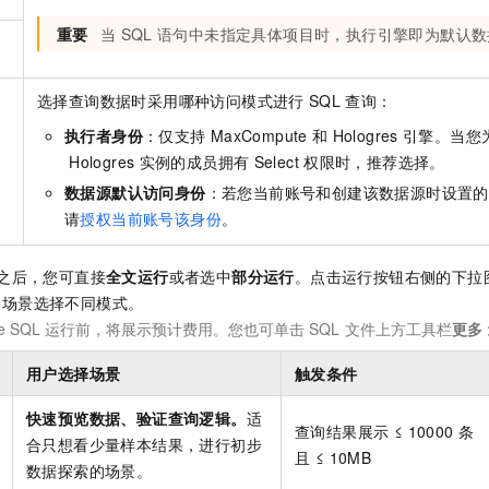
重要
当
SQL
语句中未指定具体项目时，执行引擎即为默认数
选择查询数据时采用哪种访问模式进行
SQL
查询：
执行者身份
：仅支持
MaxCompute
和
Hologres
引擎。当您
式
Hologres
实例的成员拥有
Select
权限时，推荐选择。
数据源默认访问身份
：若您当前账号和创建该数据源时设置的
请
授权当前账号该身份
。
之后，您可直接
全文运行
或者选中
部分运行
。点击运行按钮右侧的下拉
同场景选择不同模式。
e SQL
运行前，将展示预计费用。您也可单击
SQL
文件上方工具栏
更多
用户选择场景
触发条件
快速预览数据、验证查询逻辑。
适
查询结果展示 ≤ 10000 条
合只想看少量样本结果，进行初步
且 ≤ 10MB
数据探索的场景。