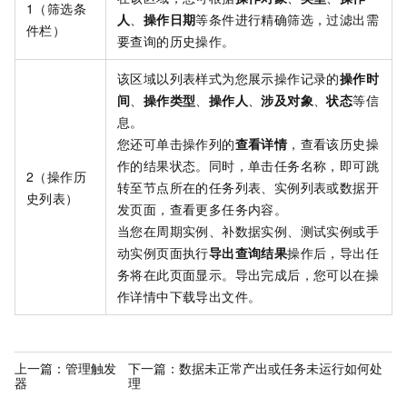
1（筛选条
人
、
操作日期
等条件进行精确筛选，过滤出需
件栏）
要查询的历史操作。
该区域以列表样式为您展示操作记录的
操作时
间
、
操作类型
、
操作人
、
涉及对象
、
状态
等信
息。
您还可单击操作列的
查看详情
，查看该历史操
作的结果状态。同时，单击任务名称，即可跳
2（操作历
转至节点所在的任务列表、实例列表或数据开
史列表）
发页面，查看更多任务内容。
当您在周期实例、补数据实例、测试实例或手
动实例页面执行
导出查询结果
操作后，导出任
务将在此页面显示。导出完成后，您可以在操
作详情中下载导出文件。
上一篇：
管理触发
下一篇：
数据未正常产出或任务未运行如何处
器
理