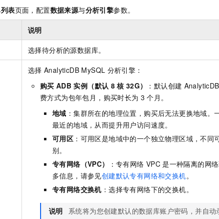
单列表
页面，配置
数据来源
与
分析引擎
参数。
说明
选择待分析的源数据库。
选择
AnalyticDB MySQL
分析引擎：
购买
ADB
实例（默认
8
核
32G）
：默认创建
AnalyticD
费方式为包年包月，购买时长为
3
个月。
地域
：集群所在的地理位置，购买后无法更换地域。
最近的地域，从而提升用户访问速度。
可用区
：可用区是地域中的一个独立物理区域，不同
别。
专有网络（VPC）
：专有网络
VPC
是一种隔离的网络
多信息，请参见
创建默认专有网络和交换机
。
专有网络交换机
：选择专有网络下的交换机。
说明
系统将为您创建默认的数据库账户密码，并自动