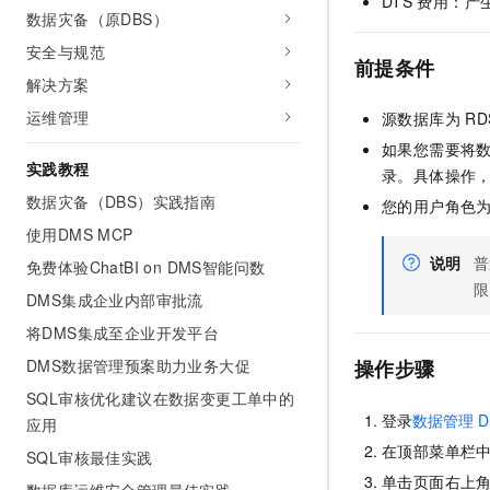
DTS
费用：产
10 分钟在聊天系统中增加
数据灾备（原DBS）
专有云
安全与规范
前提条件
解决方案
运维管理
源数据库为
R
如果您需要将
实践教程
录。具体操作
数据灾备（DBS）实践指南
您的用户角色为
使用DMS MCP
说明
普
免费体验ChatBI on DMS智能问数
限
DMS集成企业内部审批流
将DMS集成至企业开发平台
DMS数据管理预案助力业务大促
操作步骤
SQL审核优化建议在数据变更工单中的
登录
数据管理
D
应用
在顶部菜单栏
SQL审核最佳实践
单击页面右上