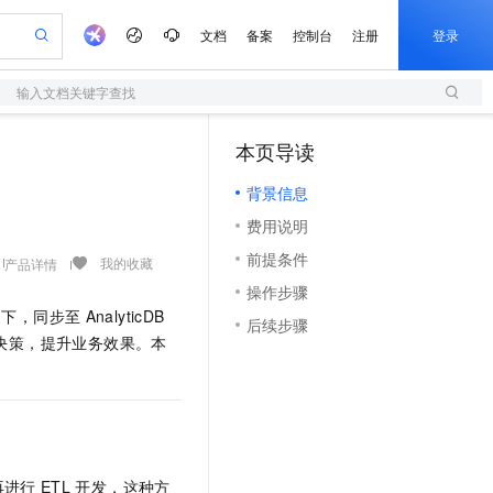
文档
备案
控制台
注册
登录
输入文档关键字查找
验
作计划
器
AI 活动
专业服务
服务伙伴合作计划
开发者社区
加入我们
服务平台百炼
阿里云 OPC 创新助力计划
本页导读
（1）
一站式生成采购清单，支持单品或批量购买
S
io：打造专属 AI 语音助手
S产品伙伴计划（繁花）
峰会
造的大模型服务与应用开发平台
轻量应用服务器
一句话生成原生可编辑精美 PPT 文稿
AI 生产力先锋
Al MaaS 服务伙伴赋能合作
域名
博文
Careers
至高可申请百万元
背景信息
性可伸缩的云计算服务
开启高性价比 AI 编程新体验
Qwen-Audio-3.0-Realtime 端到端实时语音角色扮演
输入一句话想法, 轻松生成专业的 PPT
先锋实践拓展 AI 生产力的边界
快速构建应用程序和网站，即刻迈出上云第一步
Token 补贴，五大权
计划
海大会
伙伴信用分合作计划
商标
问答
社会招聘
费用说明
益加速 OPC 成功
S
eek-V4-Pro
数字证书管理服务（原SSL证书）
一键部署幻兽帕鲁游戏服务器
飞天发布时刻
HOT
划
备案
电子书
校园招聘
前提条件
pSeek-V4-Pro
视频创作，一键激活电商全链路生产力
全托管，含MySQL、PostgreSQL、SQL Server、MariaDB多引擎
实现全站HTTPS，呈现可信的WEB访问
一键购买专属联机服务器，轻松开启游戏
所见，即是所愿
我的收藏
产品详情
更多支持
划
公司注册
镜像站
操作步骤
视频生成
语音识别与合成
专属 QwenPaw
短信服务
漫剧工坊：一站式动画创作平台
AI 实训营
HOT
迟下，同步至
AnalyticDB
合作伙伴培训与认证
后续步骤
划
上云迁移
的智能体编程平台
站生成，高效打造优质广告素材
从聊天伙伴进化为能主动干活的本地数字员工
快速生产连贯的高质量长漫剧
从基础到进阶，Agent 创客手把手教你
国内短信简单易用，安全可靠，秒级触达，全球覆盖200+国家和地区。
e-1.1-T2V
Qwen3-TTS-Flash
决策，提升业务效果。本
lScope
我要反馈
查询合作伙伴
畅细腻的高质量视频
离线语音合成大模型，多语言方言自适应，低延迟高稳定
n Alibaba Cloud ISV 合作
代维服务
olarDB
建企业门户网站
大数据开发治理平台 DataWorks
10 分钟搭建微信、支付宝小程序
创新加速
ope
登录合作伙伴管理后台
我要建议
站，无忧落地极速上线
以可视化方式快速构建移动和 PC 门户网站
100%兼容MySQL、PostgreSQL，兼容Oracle，支持集中和分布式
高效部署网站，快速应用到小程序
Data Agent 驱动的一站式 Data+AI 开发治理平台
e-1.1-I2V
Cosyvoice-V3-Flash
安全
畅自然，细节丰富
高表现力语音合成大模型，语音克隆听感自然
我要投诉
上云场景组合购
伴
边界网络安全防护产品
漫剧创作，剧本、分镜、视频高效生成
覆盖90%+业务场景，专享组合折扣价
2V
VPN
Fun-ASR
再进行
ETL
开发，这种方