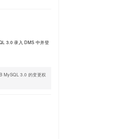
t.diy 一步搞定创意建站
构建大模型应用的安全防护体系
通过自然语言交互简化开发流程,全栈开发支持
通过阿里云安全产品对 AI 应用进行安全防护
QL 3.0
录入
DMS
中并登
DB MySQL 3.0
的变更权