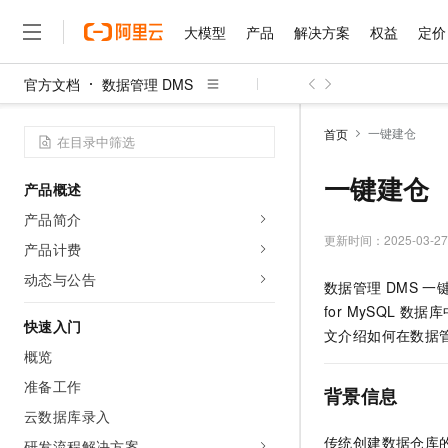
大模型
产品
解决方案
权益
定价
官方文档
数据管理 DMS
大模型
产品
解决方案
权益
定价
云市场
伙伴
服务
了解阿里云
精选产品
精选解决方案
普惠上云
产品定价
精选商城
成为销售伙伴
售前咨询
为什么选择阿里云
千问AI平台
一键建仓
首页
了解云产品的定价详情
大模型服务平台百炼
千问办公，解锁你的工作
普惠上云 官方力荐
分销伙伴
在线服务
网站建设
什么是云计算
大
大模型服务与应用平台
企业级Agent产品，直接
云服务器38元/年起，超
一键建仓
产品概述
咨询伙伴
多端小程序
技术领先
云上成本管理
售后服务
千问大模型
Agency Agents：拥
官方推荐返现计划
大模型
产品简介
大模型
精选产品
精选解决方案
Salesforce 国际版订阅
稳定可靠
管理和优化成本
多元化、高性能、安全可靠
推荐新用户得奖励，单订单
更新时间：
2025-03-27
销售伙伴合作计划
产品计费
自助服务
友盟天域
安全合规
人工智能与机器学习
AI
文本生成
无影云电脑
HappyHorse 打造一
云工开物
动态与公告
数据管理
DMS
一
无影生态合作计划
在线服务
观测云
分析师报告
随时随地安全接入的云上超
高校专属算力普惠，学生认
计算
互联网应用开发
Qwen3.8-Max
for MySQL
数据库
HOT
Salesforce On Alibaba C
工单服务
快速入门
智能体时代全能旗舰模型
Tuya 物联网平台阿里云
研究报告与白皮书
文介绍如何在数据
云解析DNS
快速拥有专属 OpenClaw
Consulting Partner 合
大数据
容器
概览
免费试用
短信专区
蓝凌 OA
Qwen3.7-Plus
AI 大模型销售与服务生
准备工作
现代化应用
存储
天池大赛
背景信息
能看、能想、能动手的多模
云原生大数据计算服务 Max
解决方案免费试用 新老
电子合同
云数据库录入
面向分析的企业级SaaS模
最高领取价值200元试用
安全
网络与CDN
AI 算法大赛
Qwen3-VL-Plus
传统创建数据仓库
畅捷通
研发流程解决方案