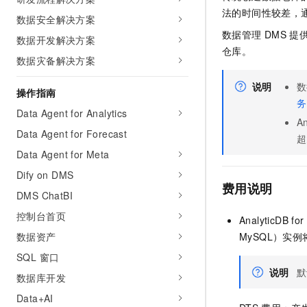
AI 产品 免费试用
网络
法的时间性较差，
安全
云开发大赛
数据安全解决方案
Tableau 订阅
1亿+ 大模型 tokens 和 
数据管理
DMS
提
数据开发解决方案
可观测
入门学习赛
中间件
AI空中课堂在线直播课
仓库。
140+云产品 免费试用
大模型服务
数据灾备解决方案
上云与迁云
产品新客免费试用，最长1
数据库
生态解决方案
说明
数
千问AI平台-Token Plan
操作指南
企业出海
大模型ACA认证体验
大数据计算
务
助力企业全员 AI 认知与能
Data Agent for Analytics
行业生态解决方案
An
政企业务
媒体服务
千问AI平台-模型体验
Data Agent for Forecast
开发者生态解决方案
超
在线体验全尺寸、多种模态
Data Agent for Meta
企业服务与云通信
AI 开发和 AI 应用解决
Happy 系列大模型
Dify on DMS
域名与网站
费用说明
DMS ChatBI
终端用户计算
控制台首页
AnalyticDB fo
数据资产
MySQL）
实例
Serverless
大模型解决方案
SQL 窗口
开发工具
快速部署 Dify，高效搭建 
说明
默
数据库开发
迁移与运维管理
Data+AI