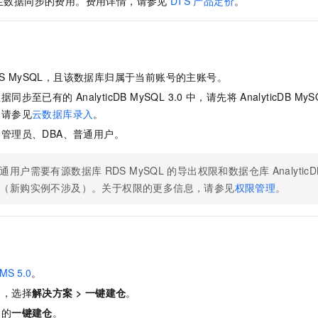
生数据同步的费用。费用详情，请参见
DTS
产品定价
。
一个 AI 助手
即刻拥有 DeepSeek-R1 满血版
超强辅助，Bol
在企业官网、通讯软件中为客户提供 AI 客服
多种方案随心选，轻松解锁专属 DeepSeek
DS MySQL，且该数据库归属于当前账号的主账号。
数据同步至已有的
AnalyticDB MySQL 3.0
中，请先将
AnalyticDB MyS
，请参见
云数据库录入
。
管理员、DBA、普通用户。
通用户需要有源数据库
RDS MySQL
的导出权限和数据仓库
Analytic
（新购实例不涉及）。关于权限的更多信息，请参见
权限管理
。
MS 5.0
。
中，选择
解决方案
>
一键建仓
。
角的
一键建仓
。