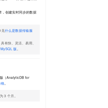
文戏情感细腻自然，动作戏激烈拳拳到肉，实现更强表演能力
支持中英文自由切换，具备更强的噪声鲁棒性
云聚AI 严选权益
SSL 证书
，一键激活高效办公新体验
精选AI产品，从模型到应用全链提效
擎，创建实时同步的数据
堡垒机
AI 用量加速计划
应用
防火墙
、识别商机，让客服更高效、服务更出色。
新老同享，达量后返
参见
什么是数据传输服
千问办公
主机安全
NEW
的智能体编程平台
一站式AI生产力平台
，具有快、灵活、易用、
AI 应用及服务市场
伶鹊
MySQL
版
。
企业级人与Agent协作平台，接入和调度多个数字员工
智能客服平台，对话机器人、对话分析、智能外呼
AI 应用
大模型服务平台百炼 - 全妙
大模型
应用创作平台
多模态内容创作工具，已接入 DeepSeek
自然语言处理
AnalyticDB for
数据标注
价格
。
机器学习
息提取
与 AI 智能体进行实时音视频通话
为
3
个月。
从文本、图片、视频中提取结构化的属性信息
构建支持视频理解的 AI 音视频实时通话应用