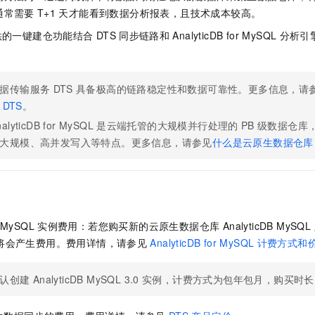
服务生态伙伴
视觉 Coding、空间感知、多模态思考等全面升级
1M上下文，专为长程任务能力而生
云工开物
企业应用
Night Plan 支持 Qwen 3.8-Max
AI 办公
NEW
通常需要
T+1
天才能看到数据分析报表，且技术成本较高。
Red Hat
30+ 款产品免费体验
夜间 5 折，Qwen/Meoo/TokenPlan 客户专享
AI智能应用
科研合作
供的一键建仓功能结合
DTS
同步链路和
AnalyticDB for MySQL
分析引
ERP
堂（旗舰版）
SUSE
智能客服
AI 应用构建
大模型原生
CRM
2个月
自动承接线索
建站小程序
据传输服务
DTS
具备极高的链路稳定性和数据可靠性。更多信息，请
Qoder
大模型服务平台百炼-应用模版
OA 办公系统
HOT
NEW
DTS
。
面向真实软件
个人版上线、团队版降价；千问3.8-Max首发发尝鲜
丰富多元化的应用模版和解决方案
力提升
财税管理
模板建站
alyticDB for MySQL
是云端托管的大规模并行处理的
PB
级数据仓库
万有无界
大模型服务平台百炼-智能体
400电话
定制建站
大规模、高并发写入等特点。更多信息，请参见
什么是云原生数据仓库
的模型效果
灵活可视化地构建企业级 Agent
方案
广告营销
模板小程序
秒悟
人工智能平台 PAI
定制小程序
云端极速 AI 
新一代 AI 视频生成模型，深度适配广告营销等场景
AI Native 的算法工程平台，一站式完成建模、训练、推理服务部署
APP 开发
r MySQL
实例费用：若您购买新的
云原生数据仓库 AnalyticDB MySQL 版（
将会产生费用。费用详情，请参见
AnalyticDB for MySQL
计费方式和
建站系统
AI 应用
10分钟微调：让0.6B模型媲美235B模型
多模态数据信
认创建
AnalyticDB MySQL 3.0
实例，计费方式为包年包月，购买时长
依托云原生高可用架构,实现Dify私有化部署
用1%尺寸在特定领域达到大模型90%以上效果