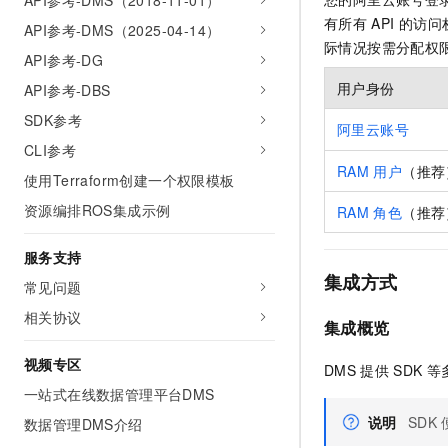
API参考-DMS（2018-11-01）
有所有
API
的访问
API参考-DMS（2025-04-14）
际情况按需分配权
API参考-DG
用户身份
API参考-DBS
SDK参考
阿里云账号
CLI参考
RAM
用户
（推荐
使用Terraform创建一个权限模板
资源编排ROS集成示例
RAM
角色
（推荐
服务支持
集成方式
常见问题
相关协议
集成概览
视频专区
DMS
提供
SDK
等
一站式在线数据管理平台DMS
说明
SDK
数据管理DMS介绍