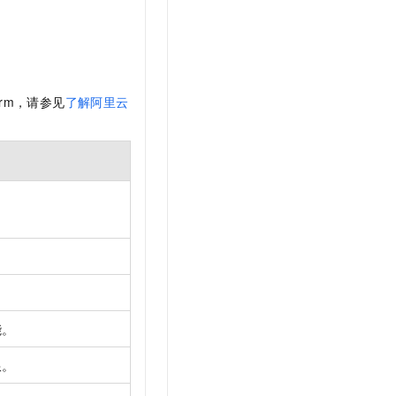
form，请参见
了解阿里云
能。
限。