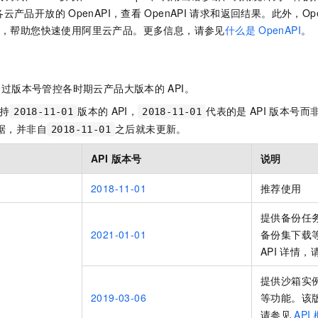
服务生态伙伴
视觉 Coding、空间感知、多模态思考等全面升级
1M上下文，专为长程任务能力而生
云工开物
企业应用
Night Plan 支持 Qwen 3.8-Max
AI 办公
NEW
各云产品开放的
OpenAPI，查看
OpenAPI
请求和返回结果。此外，Ope
Red Hat
30+ 款产品免费体验
夜间 5 折，Qwen/Meoo/TokenPlan 客户专享
AI智能应用
，帮助您快速使用阿里云产品。更多信息，请参见
什么是
OpenAPI
。
科研合作
ERP
堂（旗舰版）
SUSE
智能客服
AI 应用构建
大模型原生
CRM
2个月
自动承接线索
建站小程序
通过版本号管控各时期云产品大版本的
API。
Qoder
大模型服务平台百炼-应用模版
OA 办公系统
HOT
NEW
面向真实软件
个人版上线、团队版降价；千问3.8-Max首发发尝鲜
丰富多元化的应用模版和解决方案
持
版本的
API，
代表的是
API
版本号而
2018-11-01
2018-11-01
力提升
财税管理
模板建站
据，并非自
之后就未更新。
2018-11-01
万有无界
大模型服务平台百炼-智能体
400电话
定制建站
的模型效果
灵活可视化地构建企业级 Agent
API 版本号
说明
方案
广告营销
模板小程序
秒悟
人工智能平台 PAI
2018-11-01
推荐使用
定制小程序
云端极速 AI 
新一代 AI 视频生成模型，深度适配广告营销等场景
AI Native 的算法工程平台，一站式完成建模、训练、推理服务部署
提供备份任
APP 开发
2021-01-01
备份集下载
建站系统
API
详情，
提供沙箱实例
AI 应用
10分钟微调：让0.6B模型媲美235B模型
多模态数据信
2019-03-06
等功能。该
依托云原生高可用架构,实现Dify私有化部署
用1%尺寸在特定领域达到大模型90%以上效果
请参见
API