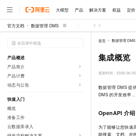
大模型
产品
解决方案
权益
定价
官方文档
数据管理 DMS
大模型
产品
解决方案
权益
定价
云市场
伙伴
服务
了解阿里云
精选产品
精选解决方案
普惠上云
产品定价
精选商城
成为销售伙伴
售前咨询
为什么选择阿里云
千问AI平台
数据管理 DMS
首页
了解云产品的定价详情
大模型服务平台百炼
千问办公，解锁你的工作
普惠上云 官方力荐
分销伙伴
在线服务
网站建设
什么是云计算
大
大模型服务与应用平台
企业级Agent产品，直接
云服务器38元/年起，超
集成概览
产品概述
咨询伙伴
多端小程序
技术领先
云上成本管理
售后服务
千问大模型
Agency Agents：拥
官方推荐返现计划
大模型
产品简介
大模型
精选产品
精选解决方案
Salesforce 国际版订阅
稳定可靠
管理和优化成本
多元化、高性能、安全可靠
推荐新用户得奖励，单订单
更新时间：
2026-06-05
销售伙伴合作计划
产品计费
自助服务
友盟天域
安全合规
人工智能与机器学习
AI
文本生成
无影云电脑
HappyHorse 打造一
云工开物
动态与公告
数据管理
DMS
提
无影生态合作计划
在线服务
观测云
分析师报告
随时随地安全接入的云上超
高校专属算力普惠，学生认
计算
互联网应用开发
Qwen3.8-Max
DMS
的开发效率，
HOT
Salesforce On Alibaba C
工单服务
快速入门
智能体时代全能旗舰模型
Tuya 物联网平台阿里云
研究报告与白皮书
云解析DNS
快速拥有专属 OpenClaw
Consulting Partner 合
大数据
容器
概览
免费试用
短信专区
OpenAPI
介绍
蓝凌 OA
Qwen3.7-Plus
AI 大模型销售与服务生
准备工作
现代化应用
存储
天池大赛
能看、能想、能动手的多模
云原生大数据计算服务 Max
解决方案免费试用 新老
电子合同
云数据库录入
为了能够让您快速
面向分析的企业级SaaS模
最高领取价值200元试用
安全
网络与CDN
AI 算法大赛
Qwen3-VL-Plus
能搜索、文档、在线
畅捷通
研发流程解决方案