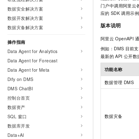
AI 产品 免费试用
网络
门户中调用阿里云
安全
云开发大赛
数据安全解决方案
Tableau 订阅
1亿+ 大模型 tokens 和 
应的
SDK
调用示例
数据开发解决方案
可观测
入门学习赛
中间件
AI空中课堂在线直播课
140+云产品 免费试用
版本说明
大模型服务
数据灾备解决方案
上云与迁云
产品新客免费试用，最长1
数据库
生态解决方案
阿里云
OpenAPI
千问AI平台-Token Plan
操作指南
企业出海
大模型ACA认证体验
大数据计算
例如：DMS
目前支
助力企业全员 AI 认知与能
Data Agent for Analytics
行业生态解决方案
政企业务
最新的
API
公开数
媒体服务
千问AI平台-模型体验
Data Agent for Forecast
开发者生态解决方案
在线体验全尺寸、多种模态
功能名称
Data Agent for Meta
企业服务与云通信
AI 开发和 AI 应用解决
Happy 系列大模型
Dify on DMS
数据管理
DMS
域名与网站
DMS ChatBI
终端用户计算
控制台首页
数据资产
Serverless
大模型解决方案
数据灾备
SQL 窗口
开发工具
快速部署 Dify，高效搭建 
数据库开发
迁移与运维管理
Data+AI