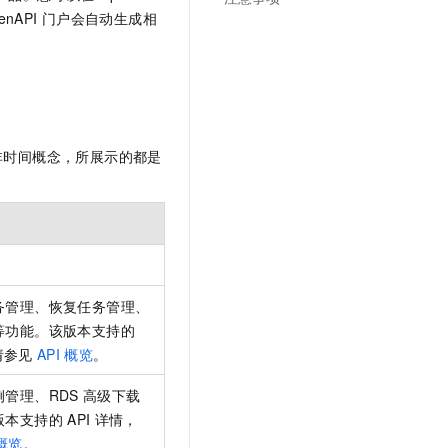
文戏情感细腻自然，动作戏激烈拳拳到肉，实现更强表演能力
支持中英文自由切换，具备更强的噪声鲁棒性
云聚AI 严选权益
nAPI
门户会自动生成相
SSL 证书
，一键激活高效办公新体验
精选AI产品，从模型到应用全链提效
堡垒机
AI 用量加速计划
应用
防火墙
、识别商机，让客服更高效、服务更出色。
新老同享，达量后返
千问办公
主机安全
NEW
的智能体编程平台
一站式AI生产力平台
非时间概念，所展示的都是
AI 应用及服务市场
伶鹊
企业级人与Agent协作平台，接入和调度多个数字员工
智能客服平台，对话机器人、对话分析、智能外呼
AI 应用
大模型服务平台百炼 - 全妙
大模型
应用创作平台
多模态内容创作工具，已接入 DeepSeek
自然语言处理
务管理、恢复任务管理、
等功能。该版本支持的
数据标注
请参见
API
概览
。
机器学习
管理、RDS
高级下载
息提取
与 AI 智能体进行实时音视频通话
版本支持的
API
详情，
从文本、图片、视频中提取结构化的属性信息
构建支持视频理解的 AI 音视频实时通话应用
概览
。