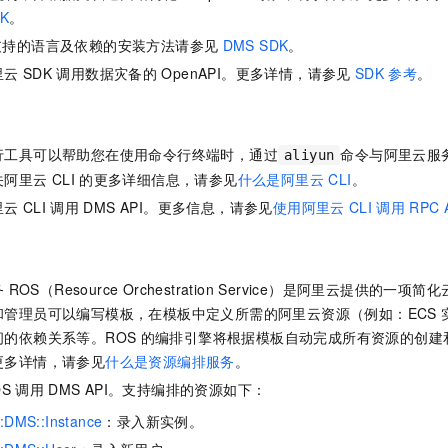
K
。
支持的语言及依赖的安装方法请参见
DMS SDK
。
里云
SDK
调用
数据灾备
的
OpenAPI。更多详情，请参见
SDK
参考
。
行工具可以帮助您在使用命令行终端时，通过
命令与阿里云服
aliyun
关阿里云
CLI
的更多详细信息，请参见
什么是阿里云 CLI
。
里云
CLI
调用
DMS API。更多信息，请参见
使用阿里云
CLI
调用
RPC 
务
ROS（Resource Orchestration Service）是阿里云提供的一
和管理员可以编写模板，在模板中定义所需的阿里云资源（例如：ECS
的依赖关系等。ROS
的编排引擎将根据模板自动完成所有资源的创建
更多详情，请参见
什么是资源编排服务
。
OS
调用
DMS API。支持编排的资源如下：
:DMS::Instance
：录入新实例。