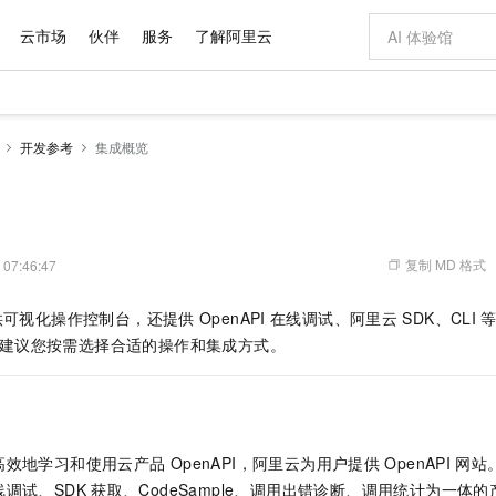
云市场
伙伴
服务
了解阿里云
AI 特惠
数据与 API
成为产品伙伴
企业增值服务
最佳实践
价格计算器
AI 场景体
基础软件
产品伙伴合
阿里云认证
市场活动
配置报价
大模型
开发参考
集成概览
自助选配和估算价格
新方式
域名与网站
睿译宝，AI翻译排版一步到位
智启 AI 普惠权益
产品生态集成认证中心
企业支持计划
云上春晚
千问官方 MaaS 平台，为开发者和 Agent 而生，新用户赠送 1 亿 + tokens 额度
云服务器 EC
Qwen Aud
AI Coding
阿里云Maa
2026 阿里云
为企业打
数据集
Windows
大模型认证
模型
NEW
NEW
交付可用成果
值低价云产品抢先购
提供智能易用的域名与建站服务
上传文档即自动完成翻译和格式还原
至高享 1亿+免费 tokens，加速 Al 应用落地
安全可靠、弹
智能编程，一键
产品生态伙伴
专家技术服务
云上奥运之旅
弹性计算合作
阿里云中企出
手机三要素
宝塔 Linux
全部认证
价格优势
有专属领域专家
对象存储 OSS
GLM-5.2：长任务时代开源旗舰模型
阿里云 OPC 创新助力计划
云数据库 RD
即刻拥有 DeepS
AI 电商营销
产品生态伙伴工作台
企业增值服务台
云栖战略参考
云存储合作计
云栖大会
身份实名认证
CentOS
训练营
推动算力普惠，释放技术红利
的大模型服务
最高返9万
多领域专家智能体,一键组建 AI 虚拟交付团队
至高百万元 Token 补贴，加速一人公司成长
稳定、安全、高性价比、高性能的云存储服务
真正可用的 1M 上下文,一次完成代码全链路开发
轻松解锁专属 Dee
从图文生成到
复制 MD 格式
 07:46:47
云上的中国
数据库合作计
活动全景
短信
Docker
图片和
站式影视创作平台
人工智能平台 PAI
Hermes Agent，打造自进化智能体
Token Plan 模型订阅计划
Qoder
5 分钟轻松部署
AI 广告创作
企业成长
大模型
NEW
信息公告
供可视化操作控制台，还提供
OpenAPI
在线调试、阿里云
SDK、CLI
看见新力量
云网络合作计
OCR 文字识别
JAVA
级电脑
证享300元代金券
可视化编排打通从文字构思到成片全链路闭环
一站式AI开发、训练和推理服务
自主进化，持久记忆，越用越聪明
Qwen3.8-Max 首发尝鲜，限时加量 10 倍，夜间低至2折
面向真实软件
图文、视频一
Kimi-K3
HappyHors
建议您按需选择合适的操作和集成方式。
NEW
魔搭 Mode
loud
服务实践
官网公告
Kimi 最新旗舰模型，长程编程与推理利器
让文字生成流
金融模力时刻
Salesforce O
版
发票查验
全能环境
Qoder CN
Claude Code + GStack 打造工程团队
千问办公，限时限量积分加倍
云原生数据库 P
低代码高效构
AI 建站
NEW
作计划
计划
创新中心
魔搭 ModelSc
健康状态
让AI从“聊天伙伴”进化为能干活的“数字员工”
覆盖公网/内网、递归/权威、移动APP等全场景解析服务
安装技能 GStack，拥有专属 AI 工程团队
你的AI工作搭子，覆盖日常办公高频场景
基于千问大模型等，支持代码智能生成、研发智能问答
0 代码专业建
客户案例
天气预报查询
操作系统
Deepseek-v4-pro
HappyHors
态合作计划
态智能体模型
旗舰 MoE 大模型，百万上下文与顶尖推理能力
图生视频，流
Compute
同享
容器服务 Kubernetes 版 ACK
万小智 AI 建站低至 15元/月
云防火墙
AI 短剧/漫剧
快递物流查询
WordPress
成为服务伙
高校合作
高效地学习和使用云产品
OpenAPI，阿里云为用户提供
OpenAPI
网站
式云数据仓库
点，立即开启云上创新
提供一站式管理容器应用的 K8s 服务
送.CN域名，送备案服务码
云原生的云上
AI助力短剧
GLM-5.2
Wan2.7-T
调试、SDK
获取、CodeSample、调用出错诊断、调用统计为一体
Ubuntu