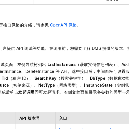
一个 AI 助手
即刻拥有 DeepSeek-R1 满血版
超强辅助，Bol
在企业官网、通讯软件中为客户提供 AI 客服
多种方案随心选，轻松解锁专属 DeepSeek
于接口风格的介绍，请参见
OpenAPI
风格
。
门户提供
API
调试等功能。在调用前，您需要了解
DMS
提供的版本、
门户调试页面，左侧导航树列出
ListInstances
（获取实例信息列表）、AddIn
ce、GetInstance、DeleteInstance 等 API。选中接口后，中间面板可
：
Tid
（租户
ID）、
SearchKey
（搜索关键字）、
DbType
（数据库类
urce
（实例来源）、
NetType
（网络类型）、
InstanceState
（实例
完成后单击
发起调用
即可发起请求。右侧文档面板展示各参数的类型与
API 版本号
入口