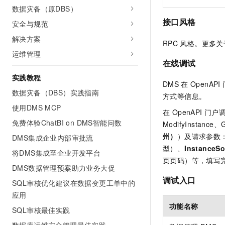
10 分钟在聊天系统中增加
数据灾备（原DBS）
专有云
接口风格
安全与规范
解决方案
RPC
风格。更多关
运维管理
在线调试
实践教程
DMS
在
OpenAPI
数据灾备（DBS）实践指南
方式等信息。
使用DMS MCP
在 OpenAPI 
免费体验ChatBI on DMS智能问数
ModifyInstan
州）
）及请求参数
DMS集成企业内部审批流
型）、
InstanceSo
将DMS集成至企业开发平台
页页码）等，填写
DMS数据管理预案助力业务大促
调试入口
SQL审核优化建议在数据变更工单中的
应用
功能名称
SQL审核最佳实践