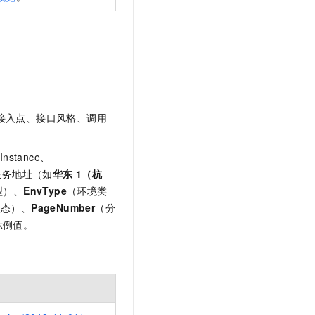
t.diy 一步搞定创意建站
构建大模型应用的安全防护体系
通过自然语言交互简化开发流程,全栈开发支持
通过阿里云安全产品对 AI 应用进行安全防护
接入点、接口风格、调用
stance、
设置服务地址（如
华东
1（杭
型）、
EnvType
（环境类
状态）、
PageNumber
（分
示例值。