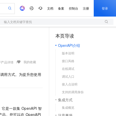
文档
备案
控制台
注册
登录
输入文档关键字查找
验
作计划
器
AI 活动
专业服务
服务伙伴合作计划
开发者社区
加入我们
服务平台百炼
阿里云 OPC 创新助力计划
本页导读
（1）
一站式生成采购清单，支持单品或批量购买
S
io：打造专属 AI 语音助手
S产品伙伴计划（繁花）
峰会
造的大模型服务与应用开发平台
轻量应用服务器
一句话生成原生可编辑精美 PPT 文稿
AI 生产力先锋
Al MaaS 服务伙伴赋能合作
域名
博文
Careers
至高可申请百万元
OpenAPI介绍
性可伸缩的云计算服务
开启高性价比 AI 编程新体验
Qwen-Audio-3.0-Realtime 端到端实时语音角色扮演
输入一句话想法, 轻松生成专业的 PPT
先锋实践拓展 AI 生产力的边界
快速构建应用程序和网站，即刻迈出上云第一步
Token 补贴，五大权
计划
海大会
伙伴信用分合作计划
商标
问答
社会招聘
版本说明
益加速 OPC 成功
S
eek-V4-Pro
数字证书管理服务（原SSL证书）
一键部署幻兽帕鲁游戏服务器
飞天发布时刻
HOT
划
备案
电子书
校园招聘
接口风格
pSeek-V4-Pro
视频创作，一键激活电商全链路生产力
全托管，含MySQL、PostgreSQL、SQL Server、MariaDB多引擎
实现全站HTTPS，呈现可信的WEB访问
一键购买专属联机服务器，轻松开启游戏
所见，即是所愿
我的收藏
产品详情
更多支持
划
公司注册
镜像站
在线调试
视频生成
语音识别与合成
专属 QwenPaw
短信服务
漫剧工坊：一站式动画创作平台
AI 实训营
HOT
等调用方式。为提升您使用
合作伙伴培训与认证
调试入口
划
上云迁移
的智能体编程平台
站生成，高效打造优质广告素材
从聊天伙伴进化为能主动干活的本地数字员工
快速生产连贯的高质量长漫剧
从基础到进阶，Agent 创客手把手教你
国内短信简单易用，安全可靠，秒级触达，全球覆盖200+国家和地区。
e-1.1-T2V
Qwen3-TTS-Flash
lScope
我要反馈
查询合作伙伴
接入点说明
畅细腻的高质量视频
离线语音合成大模型，多语言方言自适应，低延迟高稳定
n Alibaba Cloud ISV 合作
代维服务
olarDB
建企业门户网站
大数据开发治理平台 DataWorks
10 分钟搭建微信、支付宝小程序
支持的调用身份
创新加速
ope
登录合作伙伴管理后台
我要建议
站，无忧落地极速上线
以可视化方式快速构建移动和 PC 门户网站
100%兼容MySQL、PostgreSQL，兼容Oracle，支持集中和分布式
高效部署网站，快速应用到小程序
Data Agent 驱动的一站式 Data+AI 开发治理平台
e-1.1-I2V
Cosyvoice-V3-Flash
集成方式
安全
畅自然，细节丰富
高表现力语音合成大模型，语音克隆听感自然
我要投诉
上云场景组合购
伴
集成概览
。它是一款集
OpenAPI
智
边界网络安全防护产品
漫剧创作，剧本、分镜、视频高效生成
覆盖90%+业务场景，专享组合折扣价
2V
VPN
Fun-ASR
的产品。您可以在
OpenAPI
注意事项