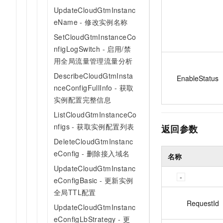
UpdateCloudGtmInstanc
eName - 修改实例名称
SetCloudGtmInstanceCo
nfigLogSwitch - 启用/禁
用全局流量管理流量分析
DescribeCloudGtmInsta
EnableStatus
nceConfigFullInfo - 获取
实例配置完整信息
ListCloudGtmInstanceCo
nfigs - 获取实例配置列表
返回参数
DeleteCloudGtmInstanc
eConfig - 删除接入域名
名称
UpdateCloudGtmInstanc
eConfigBasic - 更新实例
全局TTL配置
RequestId
UpdateCloudGtmInstanc
eConfigLbStrategy - 更