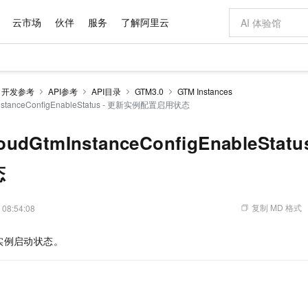
云市场
伙伴
服务
了解阿里云
AI 特惠
数据与 API
成为产品伙伴
企业增值服务
最佳实践
价格计算器
AI 场景体
基础软件
产品伙伴合
阿里云认证
市场活动
配置报价
大模型
开发参考
API参考
API目录
GTM3.0
GTM Instances
自助选配和估算价格
InstanceConfigEnableStatus - 更新实例配置启用状态
步到位
域名与网站
智启 AI 普惠权益
产品生态集成认证中心
企业支持计划
云上春晚
Qwen Audio：打造专属 AI 语音助手
千问官方 MaaS 平台，为开发者和 Agent 而生，新用户赠送 1 亿 + tokens 额度
云服务器 EC
一句话生成原生
AI Coding
阿里云Maa
2026 阿里云
为企业打
数据集
Windows
大模型认证
模型
NEW
NEW
格式还原
值低价云产品抢先购
提供智能易用的域名与建站服务
至高享 1亿+免费 tokens，加速 Al 应用落地
Qwen-Audio-3.0-Realtime 端到端实时语音角色扮演
安全可靠、弹
输入一句话想法,
智能编程，一键
产品生态伙伴
专家技术服务
云上奥运之旅
弹性计算合作
阿里云中企出
手机三要素
宝塔 Linux
全部认证
oudGtmInstanceConfigEnableSta
价格优势
开源旗舰模型
对象存储 OSS
即刻拥有 DeepSeek-V4-Pro
阿里云 OPC 创新助力计划
云数据库 RD
一键部署幻兽
AI 电商营销
产品生态伙伴工作台
企业增值服务台
云栖战略参考
云存储合作计
云栖大会
身份实名认证
CentOS
训练营
推动算力普惠，释放技术红利
的大模型服务
最高返9万
真正可用的 1M 上下文,一次完成代码全链路开发
轻松解锁专属 DeepSeek-V4-Pro
至高百万元 Token 补贴，加速一人公司成长
稳定、安全、高性价比、高性能的云存储服务
一键购买专属
从图文生成到
态
云上的中国
数据库合作计
活动全景
短信
Docker
图片和
自进化智能体
人工智能平台 PAI
5 分钟轻松部署专属 QwenPaw
Token Plan 模型订阅计划
Qoder
高效搭建 AI
AI 广告创作
企业成长
大模型
NEW
HOT
信息公告
看见新力量
云网络合作计
OCR 文字识别
JAVA
级电脑
越聪明
证享300元代金券
一站式AI开发、训练和推理服务
Qwen3.8-Max 首发尝鲜，限时加量 10 倍，夜间低至2折
从聊天伙伴进化为能主动干活的本地数字员工
面向真实软件
图文、视频一
复制 MD 格式
 08:54:08
Kimi-K3
HappyHors
NEW
魔搭 Mode
loud
服务实践
官网公告
Kimi 最新旗舰模型，长程编程与推理利器
让文字生成流
金融模力时刻
Salesforce O
版
发票查验
全能环境
Qoder CN
Claude Code + GStack 打造工程团队
千问办公，限时限量积分加倍
云原生数据库 P
低代码高效构
AI 建站
NEW
作计划
实例启动状态。
计划
创新中心
魔搭 ModelSc
健康状态
让AI从“聊天伙伴”进化为能干活的“数字员工”
覆盖公网/内网、递归/权威、移动APP等全场景解析服务
安装技能 GStack，拥有专属 AI 工程团队
你的AI工作搭子，覆盖日常办公高频场景
基于千问大模型等，支持代码智能生成、研发智能问答
0 代码专业建
客户案例
天气预报查询
操作系统
Deepseek-v4-pro
HappyHors
态合作计划
态智能体模型
旗舰 MoE 大模型，百万上下文与顶尖推理能力
图生视频，流
Compute
同享
容器服务 Kubernetes 版 ACK
万小智 AI 建站低至 15元/月
云防火墙
AI 短剧/漫剧
快递物流查询
WordPress
成为服务伙
高校合作
式云数据仓库
点，立即开启云上创新
提供一站式管理容器应用的 K8s 服务
送.CN域名，送备案服务码
云原生的云上
AI助力短剧
GLM-5.2
Wan2.7-T
Ubuntu