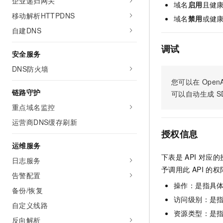
企业递归网关
域名
启用
且健
AI 产品 免费试用
网络
安全
云开发大赛
移动解析HTTPDNS
Tableau 订阅
域名
禁用
或健
1亿+ 大模型 tokens 和 
可观测
入门学习赛
自建DNS
中间件
AI空中课堂在线直播课
140+云产品 免费试用
大模型服务
调试
上云与迁云
产品新客免费试用，最长1
数据库
安全服务
生态解决方案
千问AI平台-Token Plan
DNS防火墙
企业出海
大模型ACA认证体验
大数据计算
助力企业全员 AI 认知与能
您可以在
OpenA
行业生态解决方案
政企业务
链路守护
媒体服务
可以自动生成
S
千问AI平台-模型体验
开发者生态解决方案
重点域名监控
在线体验全尺寸、多种模态
企业服务与云通信
AI 开发和 AI 应用解决
运营商DNS缓存刷新
Happy 系列大模型
授权信息
域名与网站
运维服务
终端用户计算
下表是
API
对应的
日志服务
予调用此
API
的权
Serverless
告警配置
大模型解决方案
操作：是指具
备份/恢复
开发工具
快速部署 Dify，高效搭建 
访问级别：是指
自定义线路
迁移与运维管理
资源类型：是
反向解析