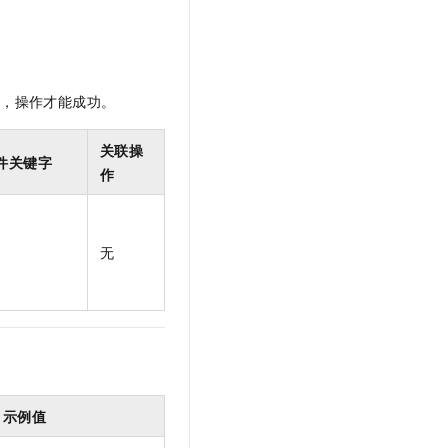
t.diy 一步搞定创意建站
构建大模型应用的安全防护体系
通过自然语言交互简化开发流程,全栈开发支持
通过阿里云安全产品对 AI 应用进行安全防护
限，操作才能成功。
关联操
件关键字
作
无
示例值