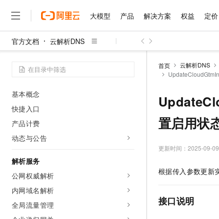
大模型
产品
解决方案
权益
定价
官方文档
云解析DNS
大模型
产品
解决方案
权益
定价
云市场
伙伴
服务
了解阿里云
精选产品
精选解决方案
普惠上云
产品定价
精选商城
成为销售伙伴
售前咨询
为什么选择阿里云
千问AI平台
开始使用
云解析DNS
首页
了解云产品的定价详情
UpdateCloudGtm
大模型服务平台百炼
睿译宝，AI翻译排版一
普惠上云 官方力荐
分销伙伴
在线服务
网站建设
什么是云计算
大
什么是云解析DNS
大模型服务与应用平台
上传文档即自动完成翻译和
云服务器38元/年起，超
咨询伙伴
多端小程序
技术领先
基本概念
UpdateCl
云上成本管理
售后服务
千问大模型
GLM-5.2：长任务时代
官方推荐返现计划
大模型
大模型
快捷入口
精选产品
精选解决方案
Salesforce 国际版订阅
稳定可靠
管理和优化成本
多元化、高性能、安全可靠
推荐新用户得奖励，单订单
置启用状
销售伙伴合作计划
产品计费
自助服务
友盟天域
安全合规
人工智能与机器学习
AI
文本生成
无影云电脑
Hermes Agent，打造
云工开物
动态与公告
无影生态合作计划
在线服务
观测云
分析师报告
随时随地安全接入的云上超
自主进化，持久记忆，越用
高校专属算力普惠，学生认
更新时间：
2025-09-09
计算
互联网应用开发
Qwen3.8-Max
HOT
Salesforce On Alibaba C
工单服务
解析服务
智能体时代全能旗舰模型
Tuya 物联网平台阿里云
研究报告与白皮书
云解析DNS
快速拥有专属 OpenClaw
Consulting Partner 合
大数据
容器
根据传入参数更新
免费试用
公网权威解析
短信专区
蓝凌 OA
Qwen3.7-Plus
AI 大模型销售与服务生
现代化应用
存储
内网域名解析
天池大赛
能看、能想、能动手的多模
云原生大数据计算服务 Max
解决方案免费试用 新老
电子合同
接口说明
全局流量管理
面向分析的企业级SaaS模
最高领取价值200元试用
安全
网络与CDN
AI 算法大赛
Qwen3-VL-Plus
畅捷通