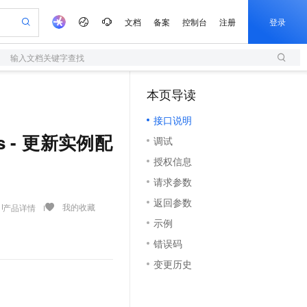
文档
备案
控制台
注册
登录
输入文档关键字查找
验
作计划
器
AI 活动
专业服务
服务伙伴合作计划
开发者社区
加入我们
服务平台百炼
阿里云 OPC 创新助力计划
本页导读
（1）
一站式生成采购清单，支持单品或批量购买
S
可编辑精美 PPT 文稿
S产品伙伴计划（繁花）
峰会
造的大模型服务与应用开发平台
轻量应用服务器
Agency Agents：拥有专属领域专家
AI 生产力先锋
Al MaaS 服务伙伴赋能合作
域名
博文
Careers
至高可申请百万元
接口说明
性可伸缩的云计算服务
 轻松生成专业的 PPT
开启高性价比 AI 编程新体验
先锋实践拓展 AI 生产力的边界
快速构建应用程序和网站，即刻迈出上云第一步
多领域专家智能体,一键组建 AI 虚拟交付团队
Token 补贴，五大权
计划
海大会
伙伴信用分合作计划
商标
问答
社会招聘
tus - 更新实例配
调试
益加速 OPC 成功
S
帕鲁游戏服务器
数字证书管理服务（原SSL证书）
HappyHorse 打造一站式影视创作平台
飞天发布时刻
HOT
划
备案
电子书
校园招聘
授权信息
联机服务器，轻松开启游戏
视频创作，一键激活电商全链路生产力
全托管，含MySQL、PostgreSQL、SQL Server、MariaDB多引擎
实现全站 HTTPS，呈现可信的 Web 访问
所见，即是所愿
可视化编排打通从文字构思到成片全链路闭环
更多支持
划
公司注册
镜像站
请求参数
视频生成
语音识别与合成
 智能体与工作流应用
短信服务
漫剧工坊：一站式动画创作平台
AI 实训营
合作伙伴培训与认证
返回参数
划
上云迁移
的智能体编程平台
站生成，高效打造优质广告素材
通过阿里云百炼高效搭建AI应用,助力高效开发
快速生产连贯的高质量长漫剧
从基础到进阶，Agent 创客手把手教你
国内短信简单易用，安全可靠，秒级触达，全球覆盖200+国家和地区。
我的收藏
产品详情
e-1.1-T2V
Qwen3-TTS-Flash
lScope
我要反馈
查询合作伙伴
示例
畅细腻的高质量视频
离线语音合成大模型，多语言方言自适应，低延迟高稳定
n Alibaba Cloud ISV 合作
代维服务
olarDB
建企业门户网站
大数据开发治理平台 DataWorks
10 分钟搭建微信、支付宝小程序
错误码
创新加速
ope
登录合作伙伴管理后台
我要建议
站，无忧落地极速上线
以可视化方式快速构建移动和 PC 门户网站
100%兼容MySQL、PostgreSQL，兼容Oracle，支持集中和分布式
高效部署网站，快速应用到小程序
Data Agent 驱动的一站式 Data+AI 开发治理平台
e-1.1-I2V
Cosyvoice-V3-Flash
变更历史
安全
畅自然，细节丰富
高表现力语音合成大模型，语音克隆听感自然
我要投诉
上云场景组合购
伴
边界网络安全防护产品
漫剧创作，剧本、分镜、视频高效生成
覆盖90%+业务场景，专享组合折扣价
2V
VPN
Fun-ASR