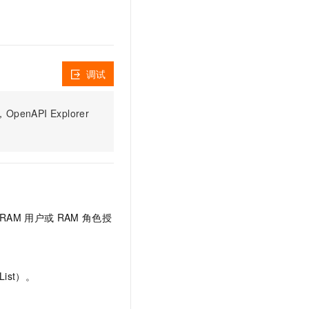
文戏情感细腻自然，动作戏激烈拳拳到肉，实现更强表演能力
支持中英文自由切换，具备更强的噪声鲁棒性
云聚AI 严选权益
SSL 证书
，一键激活高效办公新体验
精选AI产品，从模型到应用全链提效
堡垒机
AI 用量加速计划
应用
防火墙
、识别商机，让客服更高效、服务更出色。
新老同享，达量后返
调试
千问办公
主机安全
NEW
的智能体编程平台
一站式AI生产力平台
PI Explorer
AI 应用及服务市场
伶鹊
企业级人与Agent协作平台，接入和调度多个数字员工
智能客服平台，对话机器人、对话分析、智能外呼
AI 应用
大模型服务平台百炼 - 全妙
大模型
应用创作平台
多模态内容创作工具，已接入 DeepSeek
自然语言处理
RAM
用户或
RAM
角色授
数据标注
机器学习
息提取
与 AI 智能体进行实时音视频通话
ist）。
从文本、图片、视频中提取结构化的属性信息
构建支持视频理解的 AI 音视频实时通话应用