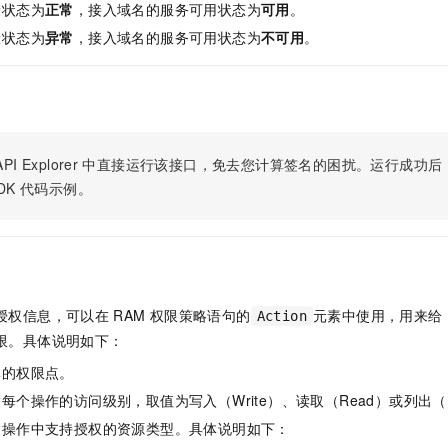
服务生态伙伴
视觉 Coding、空间感知、多模态思考等全面升级
1M上下文，专为长程任务能力而生
康状态为
正常
，接入域名的服务可用状态为
可用
。
云工开物
企业应用
Night Plan 支持 Qwen 3.8-Max
AI 办公
NEW
Red Hat
康状态为
异常
，接入域名的服务可用状态为
不可用
。
30+ 款产品免费体验
夜间 5 折，Qwen/Meoo/TokenPlan 客户专享
AI智能应用
科研合作
ERP
堂（旗舰版）
SUSE
智能客服
AI 应用构建
大模型原生
CRM
2个月
自动承接线索
建站小程序
Qoder
大模型服务平台百炼-应用模版
OA 办公系统
HOT
NEW
面向真实软件
个人版上线、团队版降价；千问3.8-Max首发发尝鲜
丰富多元化的应用模版和解决方案
力提升
PI Explorer
中直接运行该接口，免去您计算签名的困扰。运行成功后，OpenA
财税管理
模板建站
DK
代码示例。
万有无界
大模型服务平台百炼-智能体
400电话
定制建站
的模型效果
灵活可视化地构建企业级 Agent
方案
广告营销
模板小程序
秒悟
人工智能平台 PAI
定制小程序
云端极速 AI 
新一代 AI 视频生成模型，深度适配广告营销等场景
AI Native 的算法工程平台，一站式完成建模、训练、推理服务部署
APP 开发
授权信息，可以在
RAM
权限策略语句的
元素中使用，用来给
Action
限。具体说明如下：
建站系统
体的权限点。
AI 应用
10分钟微调：让0.6B模型媲美235B模型
多模态数据信
每个操作的访问级别，取值为写入（Write）、读取（Read）或列出（L
依托云原生高可用架构,实现Dify私有化部署
用1%尺寸在特定领域达到大模型90%以上效果
指操作中支持授权的资源类型。具体说明如下：