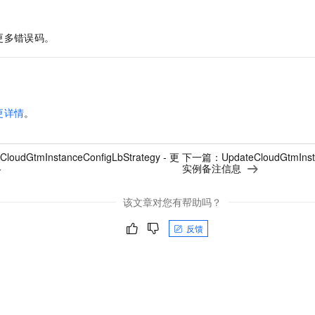
更多错误码。
更详情
。
CloudGtmInstanceConfigLbStrategy - 更
下一篇：
UpdateCloudGtmIns
略
实例备注信息
该文章对您有帮助吗？
反馈