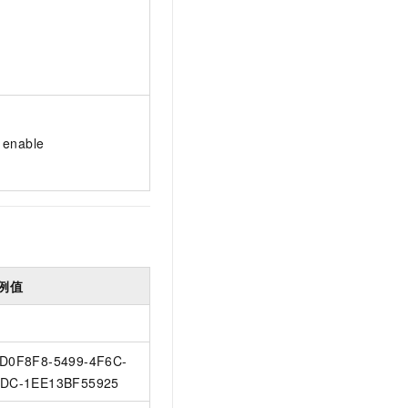
enable
例值
D0F8F8-5499-4F6C-
DC-1EE13BF55925