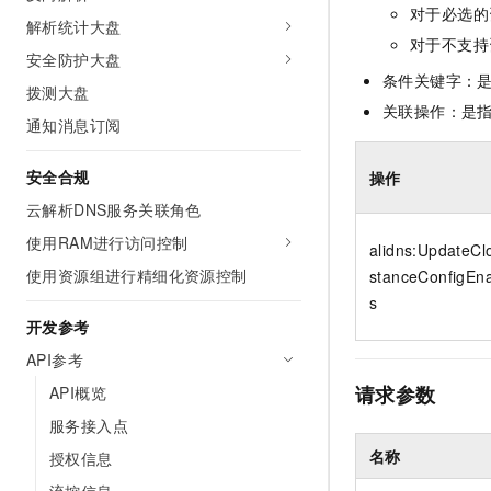
10 分钟在聊天系统中增加
对于必选的
专有云
解析统计大盘
对于不支持
安全防护大盘
条件关键字：
拨测大盘
关联操作：是
通知消息订阅
安全合规
操作
云解析DNS服务关联角色
使用RAM进行访问控制
alidns:UpdateC
使用资源组进行精细化资源控制
stanceConfigEna
s
开发参考
API参考
请求参数
API概览
服务接入点
名称
授权信息