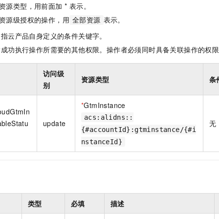
一个 AI 助手
即刻拥有 DeepSeek-R1 满血版
超强辅助，Bol
资源类型，用前面加 * 表示。
在企业官网、通讯软件中为客户提供 AI 客服
多种方案随心选，轻松解锁专属 DeepSeek
资源级授权的操作，用
表示。
全部资源
是指云产品自身定义的条件关键字。
指成功执行操作所需要的其他权限。操作者必须同时具备关联操作的权
访问级
资源类型
条
别
*
GtmInstance
loudGtmIn
acs:alidns::
bleStatu
update
无
{#accountId}:gtminstance/{#i
nstanceId}
类型
必填
描述