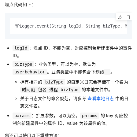
埋点代码如下：
MPLogger.event(String logId, String bizType, Map<S
：埋点 ID，不能为空，对应控制台新建事件中的事件
logId
ID。
：业务类型，可以为空，默认为
bizType
。业务类型中不能包含下划线
。
userbehavior
_
拥有相同的
的自定义日志会存储在一个名为
bizType
的本地文件中。
时间戳_包名-进程_bizType
关于日志文件的命名规范，请参考
查看本地日志
中的日
志文件名。
：扩展参数，可以为空。
的 key 对应控
params
params
制台新建属性中的属性 ID，value 为该属性的值。
您还可以使用以下重载方法：