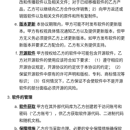
改和传播软件以及相关文件；对于已经移植软件的乙方产
品，乙方可以继续向乙方合作伙伴销售；2）向甲方返还或
销毁软件以及相关文件的原件和所有复制件。
版本更新
本协议期限内，甲方可能不时发布软件的更新版
本。甲方有权视具体情况通知乙方以及提供更新版本，但甲
方无义务必须提供乙方上述更新版本。如甲方发布软件的更
新版本并要求乙方配合的，乙方有义务提供支持。
开源软件
甲方授权给乙方的软件中可能包含开源软件，乙
方对开源软件的使用应该符合如下要求：（1）遵守相应的
开源协议规定，开源协议的约定优于本协议的约定；（2）
保留开源软件中原有的许可声明和版权、专利、商标情况等
标识；（3）任何情況下，乙方保证不会使软件中不是开源
软件的部分面临必须开源的风险。
软件的管理
软件获取
甲方在其外部代码库为乙方创建若干访问账号和
密码（“乙方账号”），供乙方获取软件源代码、二进制代码
和随机文档。
保障措施
乙方应当采取合理、必要的安全保障措施确保软