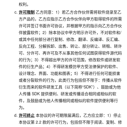
权利。
许可限制
乙方同意：1）若乙方合作伙伴需将软件烧录至乙
方产品的，乙方应指示乙方合作伙伴向甲方取得软件的所需
许可并签订书面许可协议，并根据甲方的指示向乙方合作伙
伴披露软件；2）除本协议中甲方明示许可外，不对软件和/
或其中任何部分进行复制、修改、翻译、反编译、反汇编、
反向工程、分解拆卸、出售、转让、部分转让、转租、转许
可、分许可、再许可及不从事其他任何试图获得软件源代码
的行为；3）不得超出甲方的许可范围，修改软件或研发软
件的衍生产品；4）不得研发模仿甲方受法律保护的软件、
设计理念、界面、功能和图表；5）不得进行任何可能损害
或者分裂软件的行为，此类行为包括但不限于：传播从软件
衍生而来的软件研发工具（以下简称“SDK”）、鼓励或为他
人传播
SDK
提供便利、研发或传播适合相同或相似的软
件，及鼓励或为他人传播相同或相似的软件提供便利等行
为。
许可终止
本协议的许可期限届满后，乙方应立即：1）停止
本协议第
2.2
款的许可行为，包括但不限于阅读、复制、修