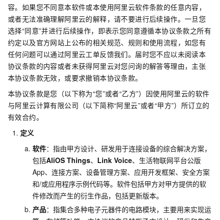
容。如果您不同意本软件或本使用阿里云软件条款的任意内容，
或者无法准确理解阿里云的解释，请不要进行后续操作。一旦您
选择“同意”并进行后续操作，即表示您同意遵循本协议条款之所有
约定以及官方网站上公布的相关规范、规则和使用流程，如您有
任何问题可以通过阿里云工单反馈我们。届时您不应以未阅读本
协议条款的内容或者未获得阿里云对您问询的解答等理由，主张
本协议条款无效，或要求撤销本协议条款。
本协议条款是您（以下称为“您”或者“乙方”）因使用阿里云的软件
与阿里云计算有限公司（以下简称“阿里云”或者“甲方”）所订立的
有效合约。
定义
软件
：指由甲方设计、研发用于连接设备的综合解决方案，
包括
AliOS Things
、
Link Voice
、生活物联网平台公版
App、连接方案、设备管理方案、应用开发框架、安全方案
和/或应用程序示例代码等。软件包括甲方对甲方提供的软
件修改而产生的衍生作品，包括更新版本。
产品
：指集合多种电子元器件的电路模块，主要用来实现运