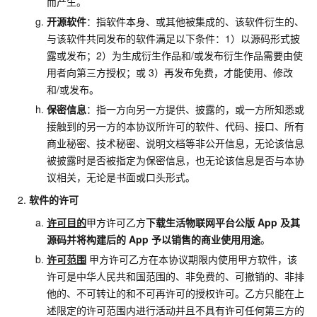
而产生。
开源软件
：指软件本身、或其他被集成的、该软件衍生的、
与该软件共同发布的软件满足以下条件：1）以源码形式披
露或发布；2）为生成衍生作品和/或发布衍生作品需要由使
用者向第三方授权；或
3）再发布免费，才能使用、修改
和/或发布。
保密信息
：指一方向另一方提供、披露的，或一方所知悉或
接触到的另一方的本协议所许可的软件、代码、接口、所有
商业秘密、技术秘密、说明文档等非公开信息，无论该信息
被披露时是否被指定为保密信息，也无论该信息是否与本协
议相关，无论是书面或口头形式。
软件的许可
许可目的
甲方许可乙方
下载生活物联网平台公版
App
及其
源码并将构建后的
App
予以销售的商业使用用途
。
许可范围
甲方许可乙方在本协议期限内使用甲方软件，该
许可是中华人民共和国范围的、非免费的、可撤销的、非排
他的、不可转让的和不可再许可的授权许可。乙方只能在上
述限定的许可范围内进行活动并且不具有许可任何第三方的