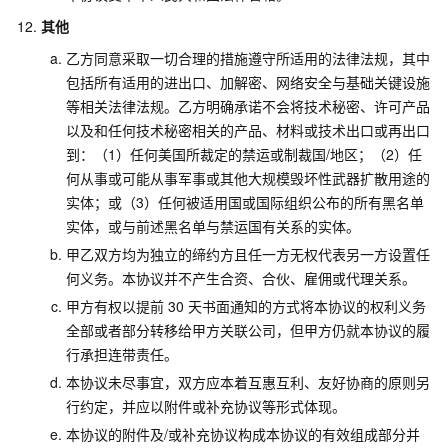
其他
乙方同意采取一切合理的措施遵守所适用的法律法规，其中
包括所有适用的进出口、加解密、网络安全与基础关键设施
等相关法律法规。乙方明确承诺不会将技术秘密、许可产品
以及和任何技术秘密相关的产品、材料或技术出口或再出口
到：（1）任何美国所裁定的禁运或制裁国/地区；（2）任
何从事或可能从事军事或其他大规模毁坏性武器扩散用途的
实体；或（3）任何被适用国或国际组织公布的所有黑名单
实体，或与前述黑名单与禁运国有关系的实体。
甲乙双方均为独立的缔约方且任一方无权代表另一方设置任
何义务。本协议并不产生合资、合伙、雇佣或代理关系。
甲方有权以提前
30
天书面通知的方式将本协议的权利义务
全部或者部分转移给甲方关联公司，但甲方仍就本协议的履
行承担连带责任。
本协议未尽事宜，双方应本着互惠互利、友好协商的原则另
行约定，并应以附件或补充协议等形式体现。
本协议的附件及/或补充协议构成本协议的有效组成部分并