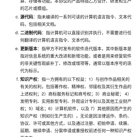
算、存储等功能。本协议的产品特指乙方设计、研发和生产
的芯片或模组。
源代码
：指未编译的一系列可读的计算机语言指令、文本代
码，包括相关文档。
二进制代码
：指计算机可以直接识别并执行，不需要进行任
何翻译的计算机语言指令、文本代码。
更新版本
：指甲方不时发布的软件迭代版本，其中新版本是
指对信息系统的重大改进和新增功能，或者是用来修复软件
的非关键性瑕疵补丁、修改或增项等，通常以版本序号的迭
代为标示。
知识产权
：指一方拥有的以下权益：1）与创作作品相关的
有关的权利，包括著作权、精神权、邻接权及其衍生作品的
上述权利；2）商标服务标记和商号权；3）商业秘密； 4）
发明专利、实用新型专利、外观设计专利以及其他工业财产
权；5）域名；6）计算机软件，以及
7）其他原因而产生的
知识产权（例如衍生产生的），无论是因法律运作、条约、
协议、许可或其他方式，以及通过注册、初始申请、续展、
延期、继续申请、分案申请或重授权前述任何一种知识产权