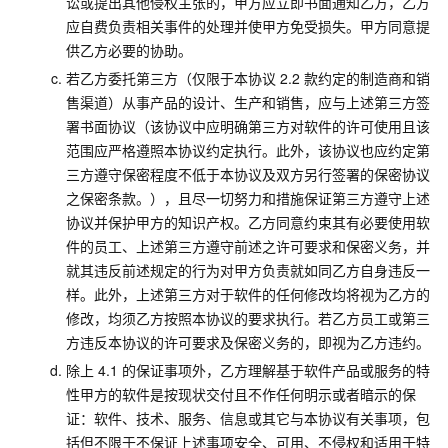
讼或提出其他侵权主张的，甲方应立即书面通知乙方，乙方
应自费负责相关事件的处理并使甲方免受损失。甲方同意提
供乙方必要的协助。
若乙方委托第三方（仅限于本协议
2.2
款约定的制造商和销
售渠道）从事产品的设计、生产和销售，应与上述第三方签
署书面协议（该协议中应明确第三方对软件的许可使用且该
范围应严格遵照本协议约定执行。此外，该协议也应约定第
三方遵守保密程度不低于本协议及双方另行签署的保密协议
之保密条款。），且尽一切努力和措施保证第三方遵守上述
协议并保护甲方的知识产权。乙方同意约束其有必要使用软
件的员工、上述第三方遵守前述之许可要求和保密义务，并
就其违反前述规定的行为对甲方负责就如同乙方自身违反一
样。此外，上述第三方对于软件的任何修改均将视为乙方的
修改，均须乙方按照本协议的要求执行。若乙方员工或第三
方违反本协议的许可要求及保密义务的，即视为乙方违约。
除上
4.1
的保证事项外，乙方理解基于软件产品或服务的特
性甲方的软件是按现状交付且不作任何明示或者暗示的保
证：软件、技术、服务、信息或其它与本协议有关事项，包
括但不限于不保证上述事项安全、可用、不侵权和适用于特