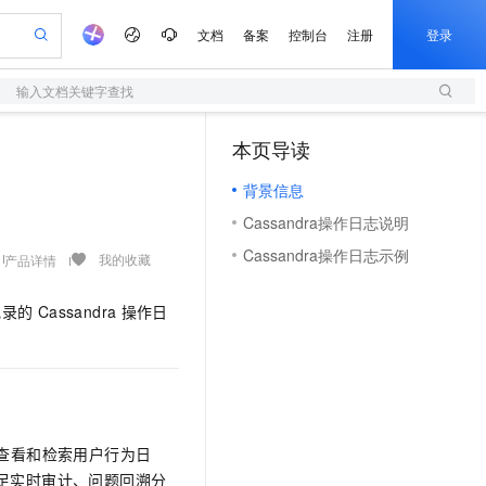
文档
备案
控制台
注册
登录
输入文档关键字查找
验
作计划
器
AI 活动
专业服务
服务伙伴合作计划
开发者社区
加入我们
服务平台百炼
阿里云 OPC 创新助力计划
本页导读
（1）
一站式生成采购清单，支持单品或批量购买
S
io：打造专属 AI 语音助手
S产品伙伴计划（繁花）
峰会
造的大模型服务与应用开发平台
轻量应用服务器
一句话生成原生可编辑精美 PPT 文稿
AI 生产力先锋
Al MaaS 服务伙伴赋能合作
域名
博文
Careers
至高可申请百万元
背景信息
性可伸缩的云计算服务
开启高性价比 AI 编程新体验
Qwen-Audio-3.0-Realtime 端到端实时语音角色扮演
输入一句话想法, 轻松生成专业的 PPT
先锋实践拓展 AI 生产力的边界
快速构建应用程序和网站，即刻迈出上云第一步
Token 补贴，五大权
计划
海大会
伙伴信用分合作计划
商标
问答
社会招聘
Cassandra操作日志说明
益加速 OPC 成功
S
eek-V4-Pro
数字证书管理服务（原SSL证书）
一键部署幻兽帕鲁游戏服务器
飞天发布时刻
HOT
划
备案
电子书
校园招聘
Cassandra操作日志示例
pSeek-V4-Pro
视频创作，一键激活电商全链路生产力
全托管，含MySQL、PostgreSQL、SQL Server、MariaDB多引擎
实现全站HTTPS，呈现可信的WEB访问
一键购买专属联机服务器，轻松开启游戏
所见，即是所愿
我的收藏
产品详情
更多支持
划
公司注册
镜像站
视频生成
语音识别与合成
专属 QwenPaw
短信服务
漫剧工坊：一站式动画创作平台
AI 实训营
HOT
记录的
Cassandra
操作日
合作伙伴培训与认证
划
上云迁移
的智能体编程平台
站生成，高效打造优质广告素材
从聊天伙伴进化为能主动干活的本地数字员工
快速生产连贯的高质量长漫剧
从基础到进阶，Agent 创客手把手教你
国内短信简单易用，安全可靠，秒级触达，全球覆盖200+国家和地区。
e-1.1-T2V
Qwen3-TTS-Flash
lScope
我要反馈
查询合作伙伴
畅细腻的高质量视频
离线语音合成大模型，多语言方言自适应，低延迟高稳定
n Alibaba Cloud ISV 合作
代维服务
olarDB
建企业门户网站
大数据开发治理平台 DataWorks
10 分钟搭建微信、支付宝小程序
创新加速
ope
登录合作伙伴管理后台
我要建议
站，无忧落地极速上线
以可视化方式快速构建移动和 PC 门户网站
100%兼容MySQL、PostgreSQL，兼容Oracle，支持集中和分布式
高效部署网站，快速应用到小程序
Data Agent 驱动的一站式 Data+AI 开发治理平台
e-1.1-I2V
Cosyvoice-V3-Flash
安全
畅自然，细节丰富
高表现力语音合成大模型，语音克隆听感自然
我要投诉
上云场景组合购
伴
查看和检索用户行为日
边界网络安全防护产品
漫剧创作，剧本、分镜、视频高效生成
覆盖90%+业务场景，专享组合折扣价
2V
VPN
Fun-ASR
足实时审计、问题回溯分