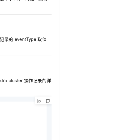
文戏情感细腻自然，动作戏激烈拳拳到肉，实现更强表演能力
支持中英文自由切换，具备更强的噪声鲁棒性
云聚AI 严选权益
SSL 证书
，一键激活高效办公新体验
精选AI产品，从模型到应用全链提效
堡垒机
AI 用量加速计划
应用
防火墙
、识别商机，让客服更高效、服务更出色。
新老同享，达量后返
记录的
eventType
取值
千问办公
主机安全
NEW
的智能体编程平台
一站式AI生产力平台
AI 应用及服务市场
伶鹊
企业级人与Agent协作平台，接入和调度多个数字员工
智能客服平台，对话机器人、对话分析、智能外呼
AI 应用
大模型服务平台百炼 - 全妙
dra cluster
操作记录的详
大模型
应用创作平台
多模态内容创作工具，已接入 DeepSeek
自然语言处理
数据标注
机器学习
息提取
与 AI 智能体进行实时音视频通话
从文本、图片、视频中提取结构化的属性信息
构建支持视频理解的 AI 音视频实时通话应用