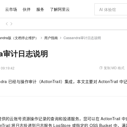
云市场
伙伴
服务
了解阿里云
AI 特惠
数据与 API
成为产品伙伴
企业增值服务
最佳实践
价格计算器
AI 场景体
基础软件
产品伙伴合
阿里云认证
市场活动
配置报价
大模型
andra版（文档停止维护）
用户指南
Cassandra审计日志说明
自助选配和估算价格
新方式
域名与网站
睿译宝，AI翻译排版一步到位
智启 AI 普惠权益
产品生态集成认证中心
企业支持计划
云上春晚
千问官方 MaaS 平台，为开发者和 Agent 而生，新用户赠送 1 亿 + tokens 额度
云服务器 EC
Qwen Aud
AI Coding
阿里云Maa
2026 阿里云
为企业打
数据集
Windows
大模型认证
模型
NEW
NEW
交付可用成果
值低价云产品抢先购
提供智能易用的域名与建站服务
上传文档即自动完成翻译和格式还原
至高享 1亿+免费 tokens，加速 Al 应用落地
安全可靠、弹
智能编程，一键
dra审计日志说明
产品生态伙伴
专家技术服务
云上奥运之旅
弹性计算合作
阿里云中企出
手机三要素
宝塔 Linux
全部认证
价格优势
有专属领域专家
对象存储 OSS
GLM-5.2：长任务时代开源旗舰模型
阿里云 OPC 创新助力计划
云数据库 RD
即刻拥有 DeepS
AI 电商营销
产品生态伙伴工作台
企业增值服务台
云栖战略参考
云存储合作计
云栖大会
身份实名认证
CentOS
训练营
推动算力普惠，释放技术红利
的大模型服务
最高返9万
多领域专家智能体,一键组建 AI 虚拟交付团队
至高百万元 Token 补贴，加速一人公司成长
稳定、安全、高性价比、高性能的云存储服务
真正可用的 1M 上下文,一次完成代码全链路开发
轻松解锁专属 Dee
从图文生成到
复制 MD 格式
 09:19:42
云上的中国
数据库合作计
活动全景
短信
Docker
图片和
站式影视创作平台
人工智能平台 PAI
Hermes Agent，打造自进化智能体
Token Plan 模型订阅计划
Qoder
5 分钟轻松部署
AI 广告创作
企业成长
大模型
NEW
信息公告
ndra
已经与操作审计（ActionTrail）集成，本文主要对
ActionTrail
中
看见新力量
云网络合作计
OCR 文字识别
JAVA
级电脑
证享300元代金券
可视化编排打通从文字构思到成片全链路闭环
一站式AI开发、训练和推理服务
自主进化，持久记忆，越用越聪明
Qwen3.8-Max 首发尝鲜，限时加量 10 倍，夜间低至2折
面向真实软件
图文、视频一
Kimi-K3
HappyHors
NEW
魔搭 Mode
loud
服务实践
官网公告
Kimi 最新旗舰模型，长程编程与推理利器
让文字生成流
金融模力时刻
Salesforce O
版
发票查验
全能环境
Qoder CN
Claude Code + GStack 打造工程团队
千问办公，限时限量积分加倍
云原生数据库 P
低代码高效构
AI 建站
NEW
作计划
计划
创新中心
魔搭 ModelSc
健康状态
让AI从“聊天伙伴”进化为能干活的“数字员工”
覆盖公网/内网、递归/权威、移动APP等全场景解析服务
安装技能 GStack，拥有专属 AI 工程团队
你的AI工作搭子，覆盖日常办公高频场景
基于千问大模型等，支持代码智能生成、研发智能问答
0 代码专业建
客户案例
天气预报查询
操作系统
Deepseek-v4-pro
HappyHors
态合作计划
态智能体模型
旗舰 MoE 大模型，百万上下文与顶尖推理能力
图生视频，流
Compute
同享
容器服务 Kubernetes 版 ACK
万小智 AI 建站低至 15元/月
云防火墙
AI 短剧/漫剧
快递物流查询
WordPress
成为服务伙
高校合作
提供的云账号资源操作记录的查询和投递服务，您可以在
ActionTrail
中
式云数据仓库
点，立即开启云上创新
提供一站式管理容器应用的 K8s 服务
送.CN域名，送备案服务码
云原生的云上
AI助力短剧
GLM-5.2
Wan2.7-T
nTrail
将日志投递到日志服务
LogStore
或指定的
OSS Bucket
中，满
Ubuntu