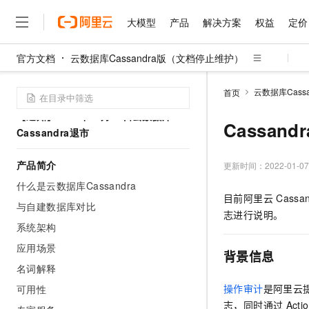
大模型
产品
解决方案
权益
定价
官方文档
云数据库Cassandra版（文档停止维护）
大模型
产品
解决方案
权益
定价
云市场
伙伴
服务
了解阿里云
精选产品
精选解决方案
普惠上云
产品定价
精选商城
成为销售伙伴
售前咨询
为什么选择阿里云
千问AI平台
云数据库Cass
首页
了解云产品的定价详情
大模型服务平台百炼
千问办公，解锁你的工作
普惠上云 官方力荐
分销伙伴
在线服务
网站建设
什么是云计算
大
【通知】2023年10月17日云数据库
大模型服务与应用平台
企业级Agent产品，直接
云服务器38元/年起，超
Cassan
咨询伙伴
多端小程序
技术领先
Cassandra退市
云上成本管理
售后服务
千问大模型
Agency Agents：拥
官方推荐返现计划
大模型
大模型
精选产品
精选解决方案
Salesforce 国际版订阅
稳定可靠
管理和优化成本
产品简介
多元化、高性能、安全可靠
推荐新用户得奖励，单订单
更新时间：
2022-01-07
销售伙伴合作计划
自助服务
友盟天域
安全合规
人工智能与机器学习
AI
文本生成
什么是云数据库Cassandra
无影云电脑
HappyHorse 打造一
云工开物
目前阿里云
Cassa
无影生态合作计划
在线服务
与自建数据库对比
观测云
分析师报告
随时随地安全接入的云上超
高校专属算力普惠，学生认
计算
互联网应用开发
Qwen3.8-Max
志进行说明。
HOT
Salesforce On Alibaba C
工单服务
系统架构
智能体时代全能旗舰模型
Tuya 物联网平台阿里云
研究报告与白皮书
云解析DNS
快速拥有专属 OpenClaw
Consulting Partner 合
大数据
容器
免费试用
应用场景
短信专区
背景信息
蓝凌 OA
Qwen3.7-Plus
AI 大模型销售与服务生
现代化应用
存储
名词解释
天池大赛
能看、能想、能动手的多模
云原生大数据计算服务 Max
解决方案免费试用 新老
电子合同
操作审计
是阿里云
可用性
面向分析的企业级SaaS模
最高领取价值200元试用
安全
网络与CDN
AI 算法大赛
Qwen3-VL-Plus
志，同时通过
Actio
畅捷通