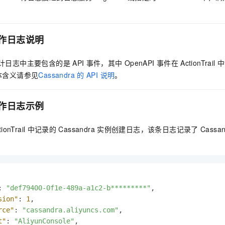
服务生态伙伴
视觉 Coding、空间感知、多模态思考等全面升级
1M上下文，专为长程任务能力而生
云工开物
企业应用
Night Plan 支持 Qwen 3.8-Max
AI 办公
NEW
Red Hat
30+ 款产品免费体验
夜间 5 折，Qwen/Meoo/TokenPlan 客户专享
AI智能应用
科研合作
ERP
堂（旗舰版）
SUSE
作日志说明
智能客服
AI 应用构建
大模型原生
CRM
2个月
自动承接线索
建站小程序
计日志中主要包含的是
API
事件，其中
OpenAPI
事件在
ActionTrail
中
Qoder
大模型服务平台百炼-应用模版
OA 办公系统
HOT
NEW
体含义请参见
Cassandra
的 API 说明
。
面向真实软件
个人版上线、团队版降价；千问3.8-Max首发发尝鲜
丰富多元化的应用模版和解决方案
力提升
财税管理
模板建站
万有无界
大模型服务平台百炼-智能体
400电话
定制建站
作日志示例
的模型效果
灵活可视化地构建企业级 Agent
方案
广告营销
模板小程序
秒悟
人工智能平台 PAI
ionTrail
中记录的
Cassandra
实例创建日志，该条日志记录了
Cassan
定制小程序
云端极速 AI 
新一代 AI 视频生成模型，深度适配广告营销等场景
AI Native 的算法工程平台，一站式完成建模、训练、推理服务部署
APP 开发
建站系统
:
"def79400-0f1e-489a-a1c2-b*********"
,
AI 应用
10分钟微调：让0.6B模型媲美235B模型
多模态数据信
sion"
:
1
,
依托云原生高可用架构,实现Dify私有化部署
用1%尺寸在特定领域达到大模型90%以上效果
rce"
:
"cassandra.aliyuncs.com"
,
t"
:
"AliyunConsole"
,