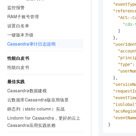
10 分钟在聊天系统中增加
"eventTyp
专有云
监控报警
"referenc
RAM子账号管理
"ACS::C
"cds-
设置白名单
]
一键版本升级
}
,
Cassandra审计日志说明
"userIden
"accoun
性能白皮书
"princi
"type"
:
性能白皮书
"userNa
}
,
最佳实践
"serviceN
Cassandra数据建模
"requestI
"eventTim
云数据库Cassandra版应用场景
"isGlobal
静态列（static column）实战
"acsRegio
Lindorm for Cassandra，更好的云上
"eventNam
Cassandra应用实践依赖
}