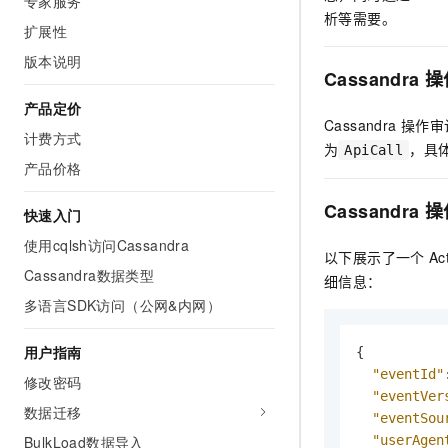
专家服务
AI 产品 免费试用
网络
析等需要。
安全
云开发大赛
扩展性
Tableau 订阅
1亿+ 大模型 tokens 和 
可观测
入门学习赛
版本说明
中间件
AI空中课堂在线直播课
Cassandra
操
140+云产品 免费试用
大模型服务
上云与迁云
产品新客免费试用，最长1
数据库
产品定价
生态解决方案
Cassandra
操作审
千问AI平台-Token Plan
计费方式
企业出海
大模型ACA认证体验
大数据计算
为
，具
ApiCall
助力企业全员 AI 认知与能
行业生态解决方案
产品价格
政企业务
媒体服务
千问AI平台-模型体验
开发者生态解决方案
Cassandra
操
快速入门
在线体验全尺寸、多种模态
企业服务与云通信
AI 开发和 AI 应用解决
使用cqlsh访问Cassandra
Happy 系列大模型
以下展示了一个
Act
域名与网站
Cassandra数据类型
细信息：
多语言SDK访问（公网&内网）
终端用户计算
Serverless
用户指南
大模型解决方案
{
"eventId"
修改密码
开发工具
快速部署 Dify，高效搭建 
"eventVer
数据迁移
"eventSou
迁移与运维管理
BulkLoad数据导入
"userAgen