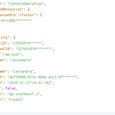
一个 AI 助手
即刻拥有 DeepSeek-R1 满血版
超强辅助，Bol
e"
:
"ConsoleOperation"
,
在企业官网、通讯软件中为客户提供 AI 客服
多种方案随心选，轻松解锁专属 DeepSeek
edResources"
:
{
assandra::Cluster"
:
[
t4n7c886*******"
tity"
:
{
tId"
:
"17926974*****"
,
palId"
:
"227691078*******"
,
"ram-user"
,
me"
:
"cassandra"
ame"
:
"Cassandra"
,
d"
:
"def79400-0f1e-489a-a1c2-b*******"
,
e"
:
"2020-11-17T14:42:34Z"
,
"
:
false
,
n"
:
"ap-southeast-1"
,
e"
:
"Create"