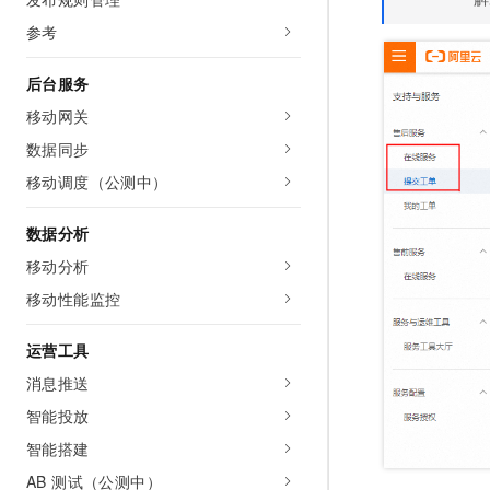
AI 产品 免费试用
网络
安全
云开发大赛
参考
Tableau 订阅
1亿+ 大模型 tokens 和 
可观测
入门学习赛
中间件
AI空中课堂在线直播课
后台服务
140+云产品 免费试用
大模型服务
上云与迁云
产品新客免费试用，最长1
数据库
移动网关
生态解决方案
千问AI平台-Token Plan
数据同步
企业出海
大模型ACA认证体验
大数据计算
助力企业全员 AI 认知与能
移动调度（公测中）
行业生态解决方案
政企业务
媒体服务
千问AI平台-模型体验
开发者生态解决方案
数据分析
在线体验全尺寸、多种模态
企业服务与云通信
AI 开发和 AI 应用解决
移动分析
Happy 系列大模型
域名与网站
移动性能监控
终端用户计算
运营工具
Serverless
消息推送
大模型解决方案
智能投放
开发工具
快速部署 Dify，高效搭建 
智能搭建
迁移与运维管理
AB 测试（公测中）