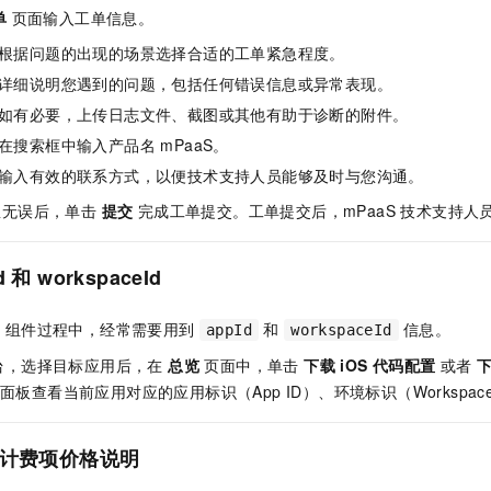
一个 AI 助手
即刻拥有 DeepSeek-R1 满血版
超强辅助，Bol
单
页面输入工单信息。
在企业官网、通讯软件中为客户提供 AI 客服
多种方案随心选，轻松解锁专属 DeepSeek
根据问题的出现的场景选择合适的工单紧急程度。
详细说明您遇到的问题，包括任何错误信息或异常表现。
如有必要，上传日志文件、截图或其他有助于诊断的附件。
在搜索框中输入产品名 mPaaS。
输入有效的联系方式，以便技术支持人员能够及时与您沟通。
息无误后，单击
提交
完成工单提交。工单提交后，mPaaS 技术支持人
 和 workspaceId
aS 组件过程中，经常需要用到
和
信息。
appId
workspaceId
控制台，选择目标应用后，在
总览
页面中，单击
下载 iOS 代码配置
或者
下
面板查看当前应用对应的应用标识（App ID）、环境标识（Workspace 
件旧计费项价格说明