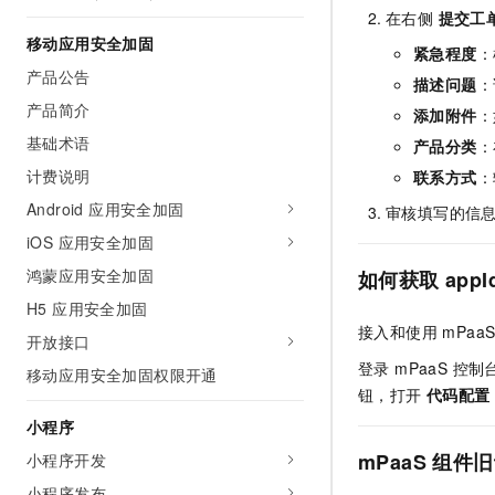
10 分钟在聊天系统中增加
在右侧
提交工
专有云
移动应用安全加固
紧急程度
：
产品公告
描述问题
：
产品简介
添加附件
：
基础术语
产品分类
：
计费说明
联系方式
：
Android 应用安全加固
审核填写的信
iOS 应用安全加固
鸿蒙应用安全加固
如何获取 appId
H5 应用安全加固
接入和使用 mPa
开放接口
登录 mPaaS 
移动应用安全加固权限开通
钮，打开
代码配置
小程序
mPaaS 组
小程序开发
小程序发布