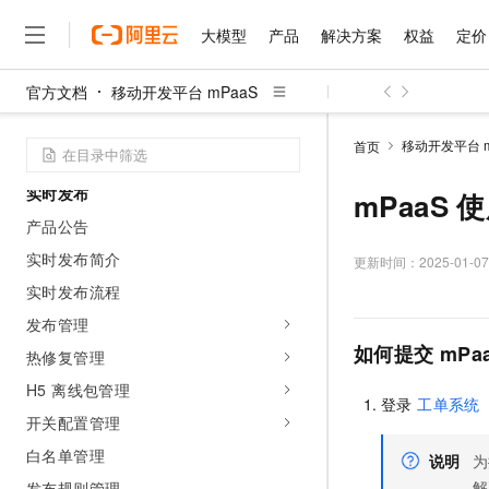
操作审计日志说明
大模型
产品
解决方案
权益
定价
下载 PDF 文档
官方文档
移动开发平台 mPaaS
安全合规
大模型
产品
解决方案
权益
定价
云市场
伙伴
服务
了解阿里云
精选产品
精选解决方案
普惠上云
产品定价
精选商城
成为销售伙伴
售前咨询
为什么选择阿里云
千问AI平台
使用RAM进行访问控制
移动开发平台 m
首页
了解云产品的定价详情
大模型服务平台百炼
睿译宝，AI翻译排版一
普惠上云 官方力荐
分销伙伴
在线服务
网站建设
什么是云计算
大
实时发布
大模型服务与应用平台
上传文档即自动完成翻译和
云服务器38元/年起，超
mPaaS
咨询伙伴
多端小程序
技术领先
云上成本管理
产品公告
售后服务
千问大模型
GLM-5.2：长任务时代
官方推荐返现计划
大模型
大模型
精选产品
精选解决方案
Salesforce 国际版订阅
稳定可靠
实时发布简介
管理和优化成本
多元化、高性能、安全可靠
推荐新用户得奖励，单订单
更新时间：
2025-01-07
销售伙伴合作计划
自助服务
友盟天域
安全合规
人工智能与机器学习
AI
实时发布流程
文本生成
无影云电脑
Hermes Agent，打造
云工开物
无影生态合作计划
在线服务
发布管理
观测云
分析师报告
随时随地安全接入的云上超
自主进化，持久记忆，越用
高校专属算力普惠，学生认
计算
互联网应用开发
Qwen3.8-Max
HOT
如何提交 mPa
Salesforce On Alibaba C
工单服务
热修复管理
智能体时代全能旗舰模型
Tuya 物联网平台阿里云
研究报告与白皮书
云解析DNS
快速拥有专属 OpenClaw
Consulting Partner 合
大数据
容器
H5 离线包管理
免费试用
短信专区
登录
工单系统
蓝凌 OA
Qwen3.7-Plus
AI 大模型销售与服务生
现代化应用
开关配置管理
存储
天池大赛
能看、能想、能动手的多模
云原生大数据计算服务 Max
解决方案免费试用 新老
电子合同
白名单管理
说明
为
面向分析的企业级SaaS模
最高领取价值200元试用
安全
网络与CDN
AI 算法大赛
Qwen3-VL-Plus
畅捷通
解
发布规则管理