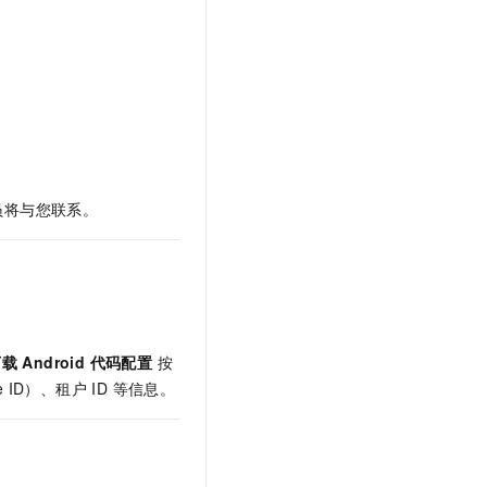
t.diy 一步搞定创意建站
构建大模型应用的安全防护体系
通过自然语言交互简化开发流程,全栈开发支持
通过阿里云安全产品对 AI 应用进行安全防护
员将与您联系。
载 Android 代码配置
按
ID）、租户 ID 等信息。