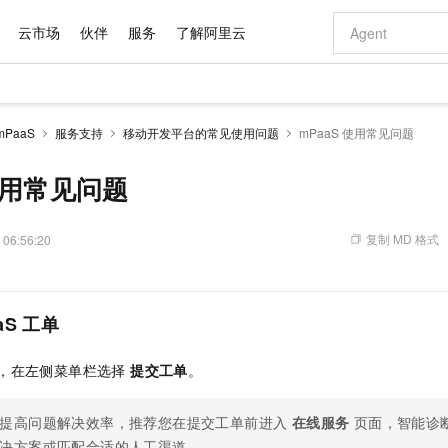
云市场
伙伴
服务
了解阿里云
AI 特惠
数据与 API
成为产品伙伴
企业增值服务
最佳实践
价格计算器
AI 场景体
基础软件
产品伙伴合
阿里云认证
市场活动
配置报价
大模型
PaaS
服务支持
移动开发平台的常见使用问题
mPaaS 使用常见问题
自助选配和估算价格
步到位
域名与网站
智启 AI 普惠权益
产品生态集成认证中心
企业支持计划
云上春晚
Qwen Audio：打造专属 AI 语音助手
千问官方 MaaS 平台，为开发者和 Agent 而生，新用户赠送 1 亿 + tokens 额度
云服务器 EC
一句话生成原生
AI Coding
阿里云Maa
2026 阿里云
为企业打
数据集
Windows
大模型认证
模型
NEW
NEW
格式还原
值低价云产品抢先购
提供智能易用的域名与建站服务
至高享 1亿+免费 tokens，加速 Al 应用落地
Qwen-Audio-3.0-Realtime 端到端实时语音角色扮演
安全可靠、弹
输入一句话想法,
智能编程，一键
 使用常见问题
产品生态伙伴
专家技术服务
云上奥运之旅
弹性计算合作
阿里云中企出
手机三要素
宝塔 Linux
全部认证
价格优势
开源旗舰模型
对象存储 OSS
即刻拥有 DeepSeek-V4-Pro
阿里云 OPC 创新助力计划
云数据库 RD
一键部署幻兽
AI 电商营销
产品生态伙伴工作台
企业增值服务台
云栖战略参考
云存储合作计
云栖大会
身份实名认证
CentOS
训练营
推动算力普惠，释放技术红利
的大模型服务
最高返9万
真正可用的 1M 上下文,一次完成代码全链路开发
轻松解锁专属 DeepSeek-V4-Pro
至高百万元 Token 补贴，加速一人公司成长
稳定、安全、高性价比、高性能的云存储服务
一键购买专属
从图文生成到
复制 MD 格式
 06:56:20
云上的中国
数据库合作计
活动全景
短信
Docker
图片和
自进化智能体
人工智能平台 PAI
5 分钟轻松部署专属 QwenPaw
Token Plan 模型订阅计划
Qoder
高效搭建 AI
AI 广告创作
企业成长
大模型
NEW
HOT
信息公告
看见新力量
云网络合作计
OCR 文字识别
JAVA
级电脑
越聪明
证享300元代金券
一站式AI开发、训练和推理服务
Qwen3.8-Max 首发尝鲜，限时加量 10 倍，夜间低至2折
从聊天伙伴进化为能主动干活的本地数字员工
面向真实软件
图文、视频一
Kimi-K3
HappyHors
NEW
魔搭 Mode
aS 工单
loud
服务实践
官网公告
Kimi 最新旗舰模型，长程编程与推理利器
让文字生成流
金融模力时刻
Salesforce O
版
发票查验
全能环境
Qoder CN
Claude Code + GStack 打造工程团队
千问办公，限时限量积分加倍
云原生数据库 P
低代码高效构
AI 建站
NEW
作计划
计划
创新中心
魔搭 ModelSc
健康状态
让AI从“聊天伙伴”进化为能干活的“数字员工”
覆盖公网/内网、递归/权威、移动APP等全场景解析服务
安装技能 GStack，拥有专属 AI 工程团队
你的AI工作搭子，覆盖日常办公高频场景
基于千问大模型等，支持代码智能生成、研发智能问答
0 代码专业建
客户案例
，在左侧菜单栏选择
提交工单
。
天气预报查询
操作系统
Deepseek-v4-pro
HappyHors
态合作计划
态智能体模型
旗舰 MoE 大模型，百万上下文与顶尖推理能力
图生视频，流
Compute
同享
容器服务 Kubernetes 版 ACK
万小智 AI 建站低至 15元/月
云防火墙
AI 短剧/漫剧
快递物流查询
WordPress
成为服务伙
高校合作
提高问题解决效率，推荐您在提交工单前进入
在线服务
页面，智能诊
式云数据仓库
点，立即开启云上创新
提供一站式管理容器应用的 K8s 服务
送.CN域名，送备案服务码
云原生的云上
AI助力短剧
GLM-5.2
Wan2.7-T
Ubuntu
决方案或匹配合适的人工渠道。