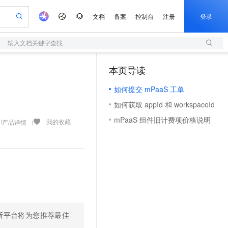
文档
备案
控制台
注册
登录
输入文档关键字查找
验
作计划
器
AI 活动
专业服务
服务伙伴合作计划
开发者社区
加入我们
服务平台百炼
阿里云 OPC 创新助力计划
本页导读
（0）
一站式生成采购清单，支持单品或批量购买
S
可编辑精美 PPT 文稿
S产品伙伴计划（繁花）
峰会
造的大模型服务与应用开发平台
轻量应用服务器
Agency Agents：拥有专属领域专家
AI 生产力先锋
Al MaaS 服务伙伴赋能合作
域名
博文
Careers
至高可申请百万元
如何提交 mPaaS 工单
性可伸缩的云计算服务
 轻松生成专业的 PPT
开启高性价比 AI 编程新体验
先锋实践拓展 AI 生产力的边界
快速构建应用程序和网站，即刻迈出上云第一步
多领域专家智能体,一键组建 AI 虚拟交付团队
Token 补贴，五大权
计划
海大会
伙伴信用分合作计划
商标
问答
社会招聘
如何获取 appId 和 workspaceId
益加速 OPC 成功
S
帕鲁游戏服务器
数字证书管理服务（原SSL证书）
HappyHorse 打造一站式影视创作平台
飞天发布时刻
HOT
划
备案
电子书
校园招聘
mPaaS 组件旧计费项价格说明
联机服务器，轻松开启游戏
视频创作，一键激活电商全链路生产力
全托管，含MySQL、PostgreSQL、SQL Server、MariaDB多引擎
实现全站HTTPS，呈现可信的WEB访问
所见，即是所愿
可视化编排打通从文字构思到成片全链路闭环
我的收藏
产品详情
更多支持
划
公司注册
镜像站
视频生成
语音识别与合成
 智能体与工作流应用
短信服务
漫剧工坊：一站式动画创作平台
AI 实训营
合作伙伴培训与认证
划
上云迁移
的智能体编程平台
站生成，高效打造优质广告素材
通过阿里云百炼高效搭建AI应用,助力高效开发
快速生产连贯的高质量长漫剧
从基础到进阶，Agent 创客手把手教你
国内短信简单易用，安全可靠，秒级触达，全球覆盖200+国家和地区。
e-1.1-T2V
Qwen3-TTS-Flash
lScope
我要反馈
查询合作伙伴
畅细腻的高质量视频
离线语音合成大模型，多语言方言自适应，低延迟高稳定
n Alibaba Cloud ISV 合作
代维服务
olarDB
建企业门户网站
大数据开发治理平台 DataWorks
10 分钟搭建微信、支付宝小程序
创新加速
ope
登录合作伙伴管理后台
我要建议
站，无忧落地极速上线
以可视化方式快速构建移动和 PC 门户网站
100%兼容MySQL、PostgreSQL，兼容Oracle，支持集中和分布式
高效部署网站，快速应用到小程序
Data Agent 驱动的一站式 Data+AI 开发治理平台
e-1.1-I2V
Cosyvoice-V3-Flash
安全
畅自然，细节丰富
高表现力语音合成大模型，语音克隆听感自然
我要投诉
上云场景组合购
伴
断平台将为您推荐最佳
边界网络安全防护产品
漫剧创作，剧本、分镜、视频高效生成
覆盖90%+业务场景，专享组合折扣价
2V
VPN
Fun-ASR