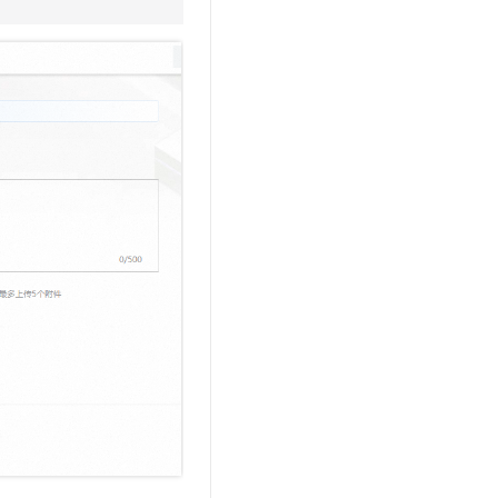
文戏情感细腻自然，动作戏激烈拳拳到肉，实现更强表演能力
支持中英文自由切换，具备更强的噪声鲁棒性
云聚AI 严选权益
SSL 证书
，一键激活高效办公新体验
精选AI产品，从模型到应用全链提效
堡垒机
AI 用量加速计划
应用
防火墙
、识别商机，让客服更高效、服务更出色。
新老同享，达量后返
千问办公
主机安全
NEW
的智能体编程平台
一站式AI生产力平台
AI 应用及服务市场
伶鹊
企业级人与Agent协作平台，接入和调度多个数字员工
智能客服平台，对话机器人、对话分析、智能外呼
AI 应用
大模型服务平台百炼 - 全妙
大模型
应用创作平台
多模态内容创作工具，已接入 DeepSeek
自然语言处理
数据标注
机器学习
息提取
与 AI 智能体进行实时音视频通话
从文本、图片、视频中提取结构化的属性信息
构建支持视频理解的 AI 音视频实时通话应用