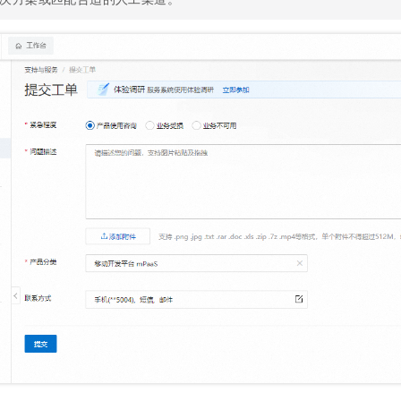
服务生态伙伴
视觉 Coding、空间感知、多模态思考等全面升级
1M上下文，专为长程任务能力而生
云工开物
企业应用
Night Plan 支持 Qwen 3.8-Max
AI 办公
NEW
Red Hat
30+ 款产品免费体验
夜间 5 折，Qwen/Meoo/TokenPlan 客户专享
AI智能应用
科研合作
ERP
堂（旗舰版）
SUSE
智能客服
AI 应用构建
大模型原生
CRM
2个月
自动承接线索
建站小程序
Qoder
大模型服务平台百炼-应用模版
OA 办公系统
HOT
NEW
面向真实软件
个人版上线、团队版降价；千问3.8-Max首发发尝鲜
丰富多元化的应用模版和解决方案
力提升
财税管理
模板建站
万有无界
大模型服务平台百炼-智能体
400电话
定制建站
的模型效果
灵活可视化地构建企业级 Agent
方案
广告营销
模板小程序
秒悟
人工智能平台 PAI
定制小程序
云端极速 AI 
新一代 AI 视频生成模型，深度适配广告营销等场景
AI Native 的算法工程平台，一站式完成建模、训练、推理服务部署
APP 开发
建站系统
AI 应用
10分钟微调：让0.6B模型媲美235B模型
多模态数据信
依托云原生高可用架构,实现Dify私有化部署
用1%尺寸在特定领域达到大模型90%以上效果