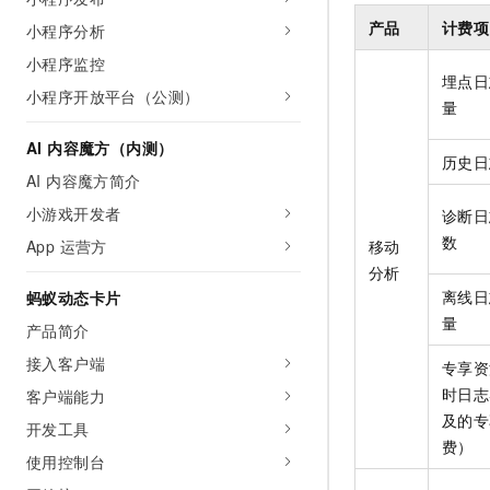
产品
计费项
小程序分析
小程序监控
埋点日
小程序开放平台（公测）
量
AI 内容魔方（内测）
历史日
AI 内容魔方简介
小游戏开发者
诊断日
数
移动
App 运营方
分析
离线日
蚂蚁动态卡片
量
产品简介
接入客户端
专享资
时日志
客户端能力
及的专
开发工具
费）
使用控制台