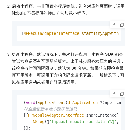
启动小程序。与非预置小程序类似，进入对应的页面时，调用
Nebula 容器提供的接口方法加载小程序。
[
MPNebulaAdapterInterface
startTinyAppWithId
:@
更新小程序。默认情况下，每次打开应用，小程序 SDK 都会
尝试检查是否有可更新的版本。出于减少服务端压力的考虑，
该检查有时间间隔限制，默认为 30 分钟。如果想立即检查最
新可用版本，可调用下方的代码来请求更新。一般情况下，可
以在应用启动或者用户登录后调用。
-(
void
)
application
:(
UIApplication
 *)applicatio
//全量更新本地小程序包信息
 [[
MPNebulaAdapterInterface
 shareInstance] 
req
NSLog
(@
"[mpaas] nebula rpc data :%@"
, data
 }];
