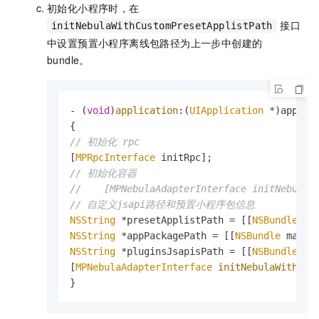
初始化小程序时，在
接口
initNebulaWithCustomPresetApplistPath
中设置预置小程序离线包路径为上一步中创建的
bundle。
- (
void
)
application
:(
UIApplication
 *)applic
// 初始化 rpc
[
MPRpcInterface
// 初始化容器
//    [MPNebulaAdapterInterface initNebula]
// 自定义jsapi路径和预置小程序包信息
NSString
 *presetApplistPath = [[
NSBundle
 ma
NSString
 *appPackagePath = [[
NSBundle
 mainB
NSString
 *pluginsJsapisPath = [[
NSBundle
 ma
[
MPNebulaAdapterInterface
initNebulaWithCus
}