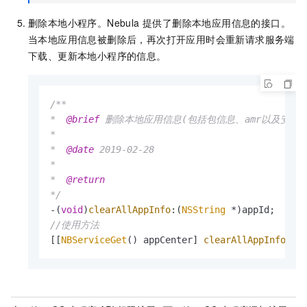
删除本地小程序。Nebula 提供了删除本地应用信息的接口。
当本地应用信息被删除后，再次打开应用时会重新请求服务端
下载、更新本地小程序的信息。
/**

*  
@brief
 删除本地应用信息(包括包信息、amr以及安装目
*

*  
@date
 2019-02-28

*

*  
@return
*/
-(
void
)
clearAllAppInfo
:(
NSString
//使用方法
[[
NBServiceGet
() appCenter] 
clearAllAppInfo
:@
"