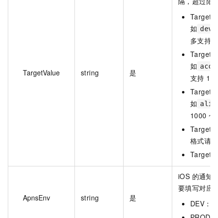
隔，超过限
Target
如
devi
多支持 1
Targe
如
acco
TargetValue
string
是
支持 10
Target
如
alia
1000 
Target
格式请
Targe
iOS 的通知
要填写对应
ApnsEnv
string
是
DEV：
PROD