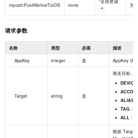
*
全部资源
mpush:PushNoticeToiOS
none
无
*
请求参数
名称
类型
必填
描述
AppKey
integer
是
AppKey 信
推送目标。
DEVICE
ACCOU
Target
string
是
ALIAS
TAG
：
ALL
：
根据 Targ