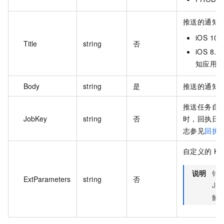
推送的通知
iOS 1
Title
string
否
iOS 8.
知应用
Body
string
是
推送的通知
推送任务自定
JobKey
string
否
时，回执日
志参见
回执
自定义的 K
说明
针对
ExtParameters
string
否
JS
解