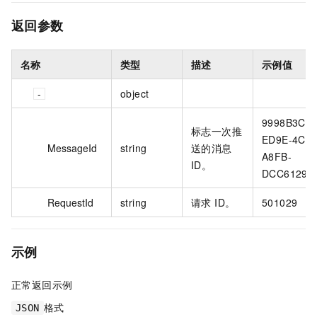
返回参数
名称
类型
描述
示例值
object
9998B3CC-
标志一次推
ED9E-4CB3
MessageId
string
送的消息
A8FB-
ID。
DCC61296
RequestId
string
请求 ID。
501029
示例
正常返回示例
格式
JSON