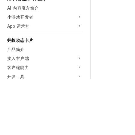
AI 内容魔方简介
小游戏开发者
App 运营方
蚂蚁动态卡片
产品简介
接入客户端
客户端能力
开发工具
使用控制台
开放接口
卡片语法
常见问题
音视频通话
为什么选择阿里云
大模型
产品和定