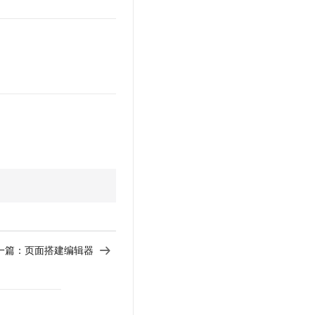
文戏情感细腻自然，动作戏激烈拳拳到肉，实现更强表演能力
支持中英文自由切换，具备更强的噪声鲁棒性
云聚AI 严选权益
SSL 证书
，一键激活高效办公新体验
精选AI产品，从模型到应用全链提效
堡垒机
AI 用量加速计划
应用
防火墙
、识别商机，让客服更高效、服务更出色。
新老同享，达量后返
千问办公
主机安全
NEW
的智能体编程平台
一站式AI生产力平台
AI 应用及服务市场
伶鹊
企业级人与Agent协作平台，接入和调度多个数字员工
智能客服平台，对话机器人、对话分析、智能外呼
AI 应用
大模型服务平台百炼 - 全妙
大模型
应用创作平台
多模态内容创作工具，已接入 DeepSeek
自然语言处理
数据标注
一篇：
页面搭建编辑器
机器学习
息提取
与 AI 智能体进行实时音视频通话
从文本、图片、视频中提取结构化的属性信息
构建支持视频理解的 AI 音视频实时通话应用