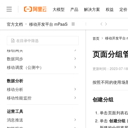
开关配置管理
大模型
产品
解决方案
权益
定价
白名单管理
发布规则管理
官方文档
移动开发平台 mPaaS
参考
大模型
产品
解决方案
权益
定价
云市场
伙伴
服务
了解阿里云
精选产品
精选解决方案
普惠上云
产品定价
精选商城
成为销售伙伴
售前咨询
为什么选择阿里云
千问AI平台
移动开发平台 m
首页
了解云产品的定价详情
后台服务
大模型服务平台百炼
睿译宝，AI翻译排版一
普惠上云 官方力荐
分销伙伴
在线服务
网站建设
什么是云计算
大
移动网关
大模型服务与应用平台
上传文档即自动完成翻译和
云服务器38元/年起，超
页面分组
咨询伙伴
多端小程序
技术领先
云上成本管理
数据同步
售后服务
千问大模型
GLM-5.2：长任务时代
官方推荐返现计划
大模型
大模型
精选产品
精选解决方案
Salesforce 国际版订阅
稳定可靠
移动调度（公测中）
管理和优化成本
多元化、高性能、安全可靠
推荐新用户得奖励，单订单
更新时间：
2023-07-18
销售伙伴合作计划
自助服务
友盟天域
安全合规
人工智能与机器学习
AI
文本生成
无影云电脑
Hermes Agent，打造
云工开物
数据分析
按照不同的使用场
无影生态合作计划
在线服务
观测云
分析师报告
随时随地安全接入的云上超
自主进化，持久记忆，越用
高校专属算力普惠，学生认
计算
互联网应用开发
Qwen3.8-Max
移动分析
HOT
Salesforce On Alibaba C
工单服务
智能体时代全能旗舰模型
Tuya 物联网平台阿里云
研究报告与白皮书
云解析DNS
快速拥有专属 OpenClaw
移动性能监控
Consulting Partner 合
创建分组
大数据
容器
免费试用
短信专区
蓝凌 OA
Qwen3.7-Plus
AI 大模型销售与服务生
现代化应用
存储
运营工具
天池大赛
单击页面列表
能看、能想、能动手的多模
云原生大数据计算服务 Max
解决方案免费试用 新老
电子合同
消息推送
单击
创建分组
面向分析的企业级SaaS模
最高领取价值200元试用
安全
网络与CDN
AI 算法大赛
Qwen3-VL-Plus
畅捷通
新建的分组将