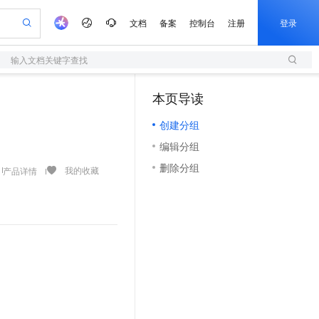
文档
备案
控制台
注册
登录
输入文档关键字查找
验
作计划
器
AI 活动
专业服务
服务伙伴合作计划
开发者社区
加入我们
服务平台百炼
阿里云 OPC 创新助力计划
本页导读
（0）
一站式生成采购清单，支持单品或批量购买
S
可编辑精美 PPT 文稿
S产品伙伴计划（繁花）
峰会
造的大模型服务与应用开发平台
轻量应用服务器
Agency Agents：拥有专属领域专家
AI 生产力先锋
Al MaaS 服务伙伴赋能合作
域名
博文
Careers
至高可申请百万元
创建分组
性可伸缩的云计算服务
 轻松生成专业的 PPT
开启高性价比 AI 编程新体验
先锋实践拓展 AI 生产力的边界
快速构建应用程序和网站，即刻迈出上云第一步
多领域专家智能体,一键组建 AI 虚拟交付团队
Token 补贴，五大权
计划
海大会
伙伴信用分合作计划
商标
问答
社会招聘
编辑分组
益加速 OPC 成功
S
帕鲁游戏服务器
数字证书管理服务（原SSL证书）
HappyHorse 打造一站式影视创作平台
飞天发布时刻
HOT
划
备案
电子书
校园招聘
删除分组
联机服务器，轻松开启游戏
视频创作，一键激活电商全链路生产力
全托管，含MySQL、PostgreSQL、SQL Server、MariaDB多引擎
实现全站HTTPS，呈现可信的WEB访问
所见，即是所愿
可视化编排打通从文字构思到成片全链路闭环
我的收藏
产品详情
更多支持
划
公司注册
镜像站
视频生成
语音识别与合成
 智能体与工作流应用
短信服务
漫剧工坊：一站式动画创作平台
AI 实训营
合作伙伴培训与认证
划
上云迁移
的智能体编程平台
站生成，高效打造优质广告素材
通过阿里云百炼高效搭建AI应用,助力高效开发
快速生产连贯的高质量长漫剧
从基础到进阶，Agent 创客手把手教你
国内短信简单易用，安全可靠，秒级触达，全球覆盖200+国家和地区。
e-1.1-T2V
Qwen3-TTS-Flash
lScope
我要反馈
查询合作伙伴
畅细腻的高质量视频
离线语音合成大模型，多语言方言自适应，低延迟高稳定
n Alibaba Cloud ISV 合作
代维服务
olarDB
建企业门户网站
大数据开发治理平台 DataWorks
10 分钟搭建微信、支付宝小程序
创新加速
ope
登录合作伙伴管理后台
我要建议
站，无忧落地极速上线
以可视化方式快速构建移动和 PC 门户网站
100%兼容MySQL、PostgreSQL，兼容Oracle，支持集中和分布式
高效部署网站，快速应用到小程序
Data Agent 驱动的一站式 Data+AI 开发治理平台
e-1.1-I2V
Cosyvoice-V3-Flash
安全
畅自然，细节丰富
高表现力语音合成大模型，语音克隆听感自然
我要投诉
上云场景组合购
伴
边界网络安全防护产品
漫剧创作，剧本、分镜、视频高效生成
覆盖90%+业务场景，专享组合折扣价
2V
VPN
Fun-ASR