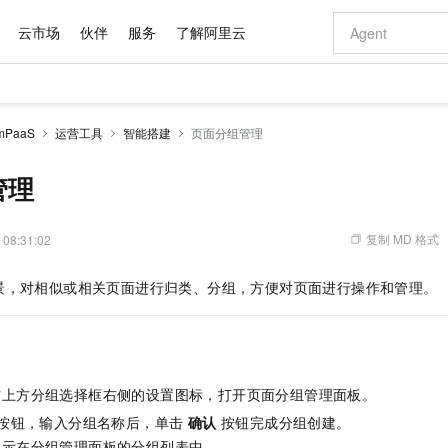
云市场
伙伴
服务
了解阿里云
AI 特惠
数据与 API
成为产品伙伴
企业增值服务
最佳实践
价格计算器
AI 场景体
基础软件
产品伙伴合
阿里云认证
市场活动
配置报价
大模型
PaaS
运营工具
智能搭建
页面分组管理
自助选配和估算价格
步到位
域名与网站
智启 AI 普惠权益
产品生态集成认证中心
企业支持计划
云上春晚
Qwen Audio：打造专属 AI 语音助手
千问官方 MaaS 平台，为开发者和 Agent 而生，新用户赠送 1 亿 + tokens 额度
云服务器 EC
一句话生成原生
AI Coding
阿里云Maa
2026 阿里云
为企业打
数据集
Windows
大模型认证
模型
NEW
NEW
格式还原
值低价云产品抢先购
提供智能易用的域名与建站服务
至高享 1亿+免费 tokens，加速 Al 应用落地
Qwen-Audio-3.0-Realtime 端到端实时语音角色扮演
安全可靠、弹
输入一句话想法,
智能编程，一键
管理
产品生态伙伴
专家技术服务
云上奥运之旅
弹性计算合作
阿里云中企出
手机三要素
宝塔 Linux
全部认证
价格优势
开源旗舰模型
对象存储 OSS
即刻拥有 DeepSeek-V4-Pro
阿里云 OPC 创新助力计划
云数据库 RD
一键部署幻兽
AI 电商营销
产品生态伙伴工作台
企业增值服务台
云栖战略参考
云存储合作计
云栖大会
身份实名认证
CentOS
训练营
推动算力普惠，释放技术红利
的大模型服务
最高返9万
真正可用的 1M 上下文,一次完成代码全链路开发
轻松解锁专属 DeepSeek-V4-Pro
至高百万元 Token 补贴，加速一人公司成长
稳定、安全、高性价比、高性能的云存储服务
一键购买专属
从图文生成到
复制 MD 格式
 08:31:02
云上的中国
数据库合作计
活动全景
短信
Docker
图片和
自进化智能体
人工智能平台 PAI
5 分钟轻松部署专属 QwenPaw
Token Plan 模型订阅计划
Qoder
高效搭建 AI
AI 广告创作
企业成长
大模型
NEW
HOT
信息公告
景，对相似或相关页面进行归类、分组，方便对页面进行操作和管理。
看见新力量
云网络合作计
OCR 文字识别
JAVA
级电脑
越聪明
证享300元代金券
一站式AI开发、训练和推理服务
Qwen3.8-Max 首发尝鲜，限时加量 10 倍，夜间低至2折
从聊天伙伴进化为能主动干活的本地数字员工
面向真实软件
图文、视频一
Kimi-K3
HappyHors
NEW
魔搭 Mode
loud
服务实践
官网公告
Kimi 最新旗舰模型，长程编程与推理利器
让文字生成流
金融模力时刻
Salesforce O
版
发票查验
全能环境
Qoder CN
Claude Code + GStack 打造工程团队
千问办公，限时限量积分加倍
云原生数据库 P
低代码高效构
AI 建站
NEW
作计划
计划
创新中心
魔搭 ModelSc
健康状态
让AI从“聊天伙伴”进化为能干活的“数字员工”
覆盖公网/内网、递归/权威、移动APP等全场景解析服务
安装技能 GStack，拥有专属 AI 工程团队
你的AI工作搭子，覆盖日常办公高频场景
基于千问大模型等，支持代码智能生成、研发智能问答
0 代码专业建
客户案例
天气预报查询
操作系统
Deepseek-v4-pro
HappyHors
态合作计划
右上方分组选择框右侧的设置图标，打开页面分组管理面板。
态智能体模型
旗舰 MoE 大模型，百万上下文与顶尖推理能力
图生视频，流
Compute
同享
容器服务 Kubernetes 版 ACK
万小智 AI 建站低至 15元/月
云防火墙
AI 短剧/漫剧
快递物流查询
WordPress
成为服务伙
高校合作
按钮，输入分组名称后，单击
确认
按钮完成分组创建。
式云数据仓库
点，立即开启云上创新
提供一站式管理容器应用的 K8s 服务
送.CN域名，送备案服务码
云原生的云上
AI助力短剧
GLM-5.2
Wan2.7-T
Ubuntu
展示在分组管理面板的分组列表中。