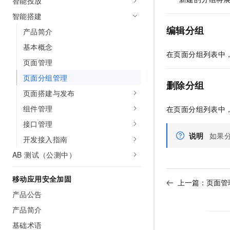
智能投放
AI 产品 免费试用
网络
安全
云开发大赛
智能搭建
Tableau 订阅
1亿+ 大模型 tokens 和 
编辑分组
可观测
入门学习赛
产品简介
中间件
AI空中课堂在线直播课
140+云产品 免费试用
大模型服务
基本概念
上云与迁云
产品新客免费试用，最长1
数据库
在页面分组列表中
页面管理
生态解决方案
千问AI平台-Token Plan
企业出海
大模型ACA认证体验
大数据计算
页面分组管理
助力企业全员 AI 认知与能
删除分组
行业生态解决方案
政企业务
页面搭建与发布
媒体服务
千问AI平台-模型体验
开发者生态解决方案
组件管理
在页面分组列表中
在线体验全尺寸、多种模态
企业服务与云通信
AI 开发和 AI 应用解决
接口管理
Happy 系列大模型
说明
如果
域名与网站
开发接入指南
AB 测试（公测中）
终端用户计算
Serverless
移动应用安全加固
大模型解决方案
上一篇：
页面管
产品公告
开发工具
快速部署 Dify，高效搭建 
产品简介
迁移与运维管理
基础术语