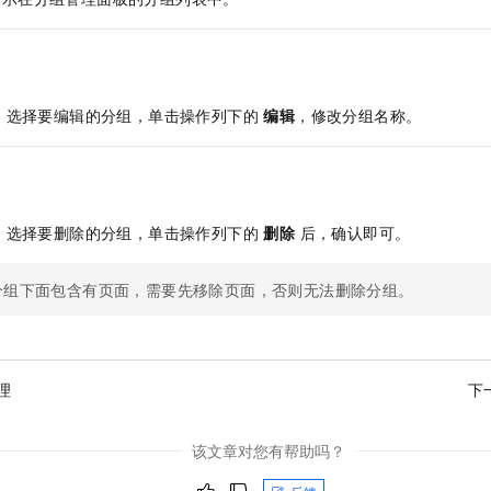
服务生态伙伴
视觉 Coding、空间感知、多模态思考等全面升级
1M上下文，专为长程任务能力而生
云工开物
企业应用
Night Plan 支持 Qwen 3.8-Max
AI 办公
NEW
Red Hat
30+ 款产品免费体验
夜间 5 折，Qwen/Meoo/TokenPlan 客户专享
AI智能应用
科研合作
ERP
堂（旗舰版）
SUSE
智能客服
AI 应用构建
大模型原生
CRM
2个月
自动承接线索
，选择要编辑的分组，单击操作列下的
编辑
，修改分组名称。
建站小程序
Qoder
大模型服务平台百炼-应用模版
OA 办公系统
HOT
NEW
面向真实软件
个人版上线、团队版降价；千问3.8-Max首发发尝鲜
丰富多元化的应用模版和解决方案
力提升
财税管理
模板建站
万有无界
大模型服务平台百炼-智能体
400电话
定制建站
，选择要删除的分组，单击操作列下的
删除
后，确认即可。
的模型效果
灵活可视化地构建企业级 Agent
方案
广告营销
模板小程序
秒悟
人工智能平台 PAI
分组下面包含有页面，需要先移除页面，否则无法删除分组。
定制小程序
云端极速 AI 
新一代 AI 视频生成模型，深度适配广告营销等场景
AI Native 的算法工程平台，一站式完成建模、训练、推理服务部署
APP 开发
建站系统
理
下
AI 应用
10分钟微调：让0.6B模型媲美235B模型
多模态数据信
该文章对您有帮助吗？
依托云原生高可用架构,实现Dify私有化部署
用1%尺寸在特定领域达到大模型90%以上效果