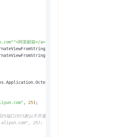
t.diy 一步搞定创意建站
构建大模型应用的安全防护体系
通过自然语言交互简化开发流程,全栈开发支持
通过阿里云安全产品对 AI 应用进行安全防护
un.com"">阿里邮箱</a>"
;

rnateViewFromString(text, 
null
, MediaTypeNames.Text.Plain
rnateViewFromString(html, 
null
, MediaTypeNames.Text.Html)
s.Application.Octet);

liyun.com"
, 
25
);

口(ECS默认不开通25端口)，另外需增加一行 smtpClient.Enabl
.aliyun.com", 25);