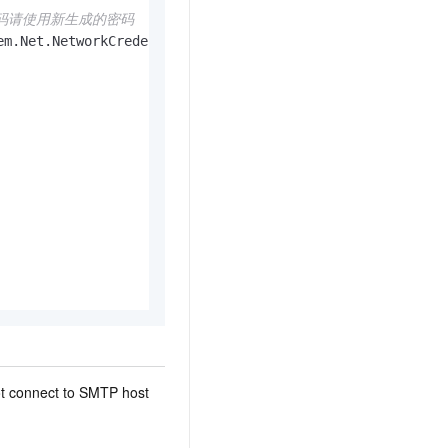
密码请使用新生成的密码
em.Net.NetworkCredential(
"发信地址"
, 
"密码"
);

onnect to SMTP host