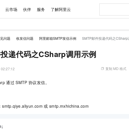
云市场
伙伴
服务
了解阿里云
AI 特惠
数据与 API
成为产品伙伴
企业增值服务
最佳实践
价格计算器
AI 场景体
基础软件
产品伙伴合
阿里云认证
市场活动
配置报价
大模型
见问题
收发信问题
阿里邮箱SMTP发信示例
SMTP邮件投递代码之CShar
自助选配和估算价格
智启 AI 普惠权益
产品生态集成认证中心
企业支持计划
云上春晚
千问官方 MaaS 平台，为开发者和 Agent 而生，新用户赠送 1 亿 + tokens 额度
AI Coding
阿里云Maa
2026 阿里云
为企业打
数据集
Windows
大模型认证
值低价云产品抢先购
至高享 1亿+免费 tokens，加速 Al 应用落地
智能编程，一键
件投递代码之CSharp调用示例
产品生态伙伴
专家技术服务
云上奥运之旅
弹性计算合作
阿里云中企出
手机三要素
宝塔 Linux
全部认证
价格优势
阿里云 OPC 创新助力计划
AI 电商营销
产品生态伙伴工作台
企业增值服务台
云栖战略参考
云存储合作计
云栖大会
身份实名认证
CentOS
训练营
推动算力普惠，释放技术红利
最高返9万
至高百万元 Token 补贴，加速一人公司成长
复制 MD 格式
从图文生成到
 02:27:12
云上的中国
数据库合作计
活动全景
短信
Docker
图片和
Token Plan 模型订阅计划
AI 广告创作
企业成长
NEW
信息公告
arp
通过
SMTP
协议发信。
看见新力量
云网络合作计
OCR 文字识别
JAVA
证享300元代金券
Qwen3.8-Max 首发尝鲜，限时加量 10 倍，夜间低至2折
图文、视频一
Kimi-K3
HappyHors
NEW
魔搭 Mode
loud
服务实践
官网公告
Kimi 最新旗舰模型，长程编程与推理利器
让文字生成流
金融模力时刻
Salesforce O
版
发票查验
全能环境
千问办公，限时限量积分加倍
AI 建站
NEW
作计划
计划
创新中心
魔搭 ModelSc
健康状态
你的AI工作搭子，覆盖日常办公高频场景
0 代码专业建
p.qiye.aliyun.com
或
smtp.mxhichina.com
客户案例
天气预报查询
操作系统
Deepseek-v4-pro
HappyHors
态合作计划
态智能体模型
旗舰 MoE 大模型，百万上下文与顶尖推理能力
图生视频，流
同享
万小智 AI 建站低至 15元/月
AI 短剧/漫剧
快递物流查询
WordPress
成为服务伙
高校合作
点，立即开启云上创新
送.CN域名，送备案服务码
AI助力短剧
GLM-5.2
Wan2.7-T
Ubuntu