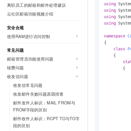
using
AI 产品 免费试用
离职员工的邮箱和邮件处理建议
网络
云开发大赛
安全
Tableau 订阅
using
1亿+ 大模型 tokens 和 
云社区邮箱功能视频介绍
入门学习赛
using
可观测
AI空中课堂在线直播课
中间件
140+云产品 免费试用
using
 Syste
大模型服务
安全合规
上云与迁云
产品新客免费试用，最长1
数据库
生态解决方案
使用RAM进行访问控制
namespace
C
千问AI平台-Token Plan
企业出海
大模型ACA认证体验
{

大数据计算
助力企业全员 AI 认知与能
行业生态解决方案
class
P
常见问题
政企业务
    {

千问AI平台-模型体验
媒体服务
邮箱管理员功能使用问题
开发者生态解决方案
sta
在线体验全尺寸、多种模态
续费问题
        {

企业服务与云通信
AI 开发和 AI 应用解决
Happy 系列大模型
收发信问题
域名与网站
            
收发信常见问题
           
终端用户计算
收发邮件失败问题原因排查
           
邮件发件人标识：MAIL FROM与
大模型解决方案
Serverless
FROM字段的区别
           
快速部署 Dify，高效搭建 
开发工具
邮件收件人标识：RCPT TO与TO字
段的区别
迁移与运维管理