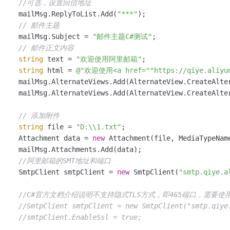
//可选，设置回信地址 
一个 AI 助手
即刻拥有 DeepSeek-R1 满血版
超强辅助，Bol
     mailMsg.ReplyToList.Add(
"***"
);

在企业官网、通讯软件中为客户提供 AI 客服
多种方案随心选，轻松解锁专属 DeepSeek
// 邮件主题
     mailMsg.Subject = 
"邮件主题C#测试"
;

// 邮件正文内容
string
 text = 
"欢迎使用阿里邮箱"
;

string
 html = 
@"欢迎使用<a href=""https://qiye.aliy
     mailMsg.AlternateViews.Add(AlternateView.CreateAlte
     mailMsg.AlternateViews.Add(AlternateView.CreateAlte
// 添加附件
string
 file = 
"D:\\1.txt"
;

     Attachment data = 
new
 Attachment(file, MediaTypeName
     mailMsg.Attachments.Add(data);

//阿里邮箱的SMT地址和端口
     SmtpClient smtpClient = 
new
 SmtpClient(
"smtp.qiye.a
//C#官方文档介绍说明不支持隐式TLS方式，即465端口，需要使用25端
//SmtpClient smtpClient = new SmtpClient("smtp.qiye
//smtpClient.EnableSsl = true;