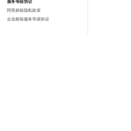
服务等级协议
阿里邮箱隐私政策
企业邮箱服务等级协议
为什么选择阿里云
大模型
产品和定
什么是云计算
千问大模型
全部产品
全球基础设施
大模型服务
免费试用
技术领先
AI应用构建
产品动态
稳定可靠
产品定价
安全合规
配置报价