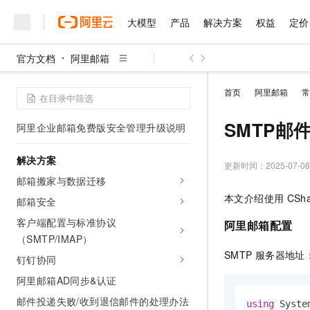
域管日志字段说明
大模型
产品
解决方案
权益
定价
阿里邮箱对病毒附件名称的过滤规则
阿里邮箱邮件数据存储
官方文档
阿里邮箱
营销邮件标准及相关规范
大模型
产品
解决方案
权益
定价
云市场
伙伴
服务
了解阿里云
精选产品
精选解决方案
普惠上云
产品定价
精选商城
成为销售伙伴
售前咨询
为什么选择阿里云
千问AI平台
邮箱服务从代理商转出后无法再转入的
首页
阿里邮箱
常
了解云产品的定价详情
说明
普惠上云 官方力荐
分销伙伴
在线服务
网站建设
什么是云计算
云服务器38元/年起，超
SMTP邮
阿里企业邮箱免费版安全管理升级说明
咨询伙伴
多端小程序
技术领先
云上成本管理
售后服务
官方推荐返现计划
大模型
精选产品
精选解决方案
Salesforce 国际版订阅
稳定可靠
解决方案
管理和优化成本
推荐新用户得奖励，单订单
更新时间：
2025-07-08
销售伙伴合作计划
自助服务
邮箱搬家与数据迁移
友盟天域
安全合规
人工智能与机器学习
AI
文本生成
云工开物
本文介绍使用
CSh
无影生态合作计划
在线服务
邮箱安全
观测云
分析师报告
高校专属算力普惠，学生认
计算
互联网应用开发
Qwen3.8-Max
HOT
客户端配置与标准协议
Salesforce On Alibaba C
工单服务
阿里邮箱配置
智能体时代全能旗舰模型
Tuya 物联网平台阿里云
研究报告与白皮书
Consulting Partner 合
（SMTP/IMAP）
大数据
容器
免费试用
短信专区
SMTP
服务器地址：smt
蓝凌 OA
Qwen3.7-Plus
钉钉协同
AI 大模型销售与服务生
现代化应用
天池大赛
存储
能看、能想、能动手的多模
解决方案免费试用 新老
阿里邮箱AD同步&认证
电子合同
最高领取价值200元试用
安全
网络与CDN
AI 算法大赛
Qwen3-VL-Plus
邮件投递失败/收到退信邮件的处理办法
using
畅捷通