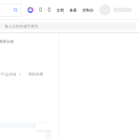
文档
备案
控制台
输入文档关键字查找
验
作计划
器
AI 活动
专业服务
服务伙伴合作计划
开发者社区
加入我们
服务平台百炼
p调用示例
一站式生成采购清单，支持单品或批量购买
S产品伙伴计划（繁花）
峰会
造的大模型服务与应用开发平台
AI 生产力先锋
Al MaaS 服务伙伴赋能合作
域名
博文
Careers
开启高性价比 AI 编程新体验
先锋实践拓展 AI 生产力的边界
计划
海大会
伙伴信用分合作计划
商标
问答
社会招聘
飞天发布时刻
划
备案
电子书
校园招聘
视频创作，一键激活电商全链路生产力
我的收藏
所见，即是所愿
产品详情
更多支持
划
公司注册
镜像站
视频生成
语音识别与合成
AI 实训营
合作伙伴培训与认证
划
上云迁移
站生成，高效打造优质广告素材
从基础到进阶，Agent 创客手把手教你
e-1.1-T2V
Qwen3-TTS-Flash
lScope
我要反馈
查询合作伙伴
畅细腻的高质量视频
离线语音合成大模型，多语言方言自适应，低延迟高稳定
n Alibaba Cloud ISV 合作
代维服务
创新加速
ope
登录合作伙伴管理后台
我要建议
站，无忧落地极速上线
e-1.1-I2V
Cosyvoice-V3-Flash
安全
畅自然，细节丰富
高表现力语音合成大模型，语音克隆听感自然
我要投诉
上云场景组合购
伴
漫剧创作，剧本、分镜、视频高效生成
覆盖90%+业务场景，专享组合折扣价
2V
VPN
Fun-ASR