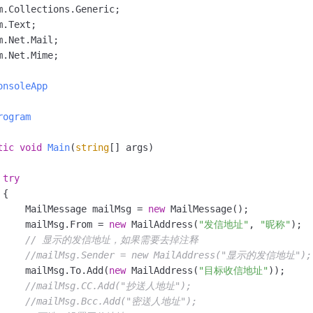
服务生态伙伴
视觉 Coding、空间感知、多模态思考等全面升级
1M上下文，专为长程任务能力而生
云工开物
企业应用
Night Plan 支持 Qwen 3.8-Max
AI 办公
NEW
Red Hat
30+ 款产品免费体验
夜间 5 折，Qwen/Meoo/TokenPlan 客户专享
AI智能应用
科研合作
ERP
堂（旗舰版）
SUSE
智能客服
m.Net.Mime;

AI 应用构建
大模型原生
CRM
2个月
自动承接线索
建站小程序
onsoleApp
Qoder
大模型服务平台百炼-应用模版
OA 办公系统
HOT
NEW
面向真实软件
个人版上线、团队版降价；千问3.8-Max首发发尝鲜
丰富多元化的应用模版和解决方案
力提升
财税管理
模板建站
rogram
万有无界
大模型服务平台百炼-智能体
400电话
定制建站
tic
void
Main
(
string
[] args
)
的模型效果
灵活可视化地构建企业级 Agent
方案
广告营销
模板小程序
秒悟
人工智能平台 PAI
try
定制小程序
云端极速 AI 
新一代 AI 视频生成模型，深度适配广告营销等场景
AI Native 的算法工程平台，一站式完成建模、训练、推理服务部署
{

     MailMessage mailMsg = 
new
 MailMessage();

APP 开发
     mailMsg.From = 
new
 MailAddress(
"发信地址"
, 
"昵称"
);

// 显示的发信地址，如果需要去掉注释
建站系统
//mailMsg.Sender = new MailAddress("显示的发信地址");
     mailMsg.To.Add(
new
 MailAddress(
"目标收信地址"
));

AI 应用
10分钟微调：让0.6B模型媲美235B模型
多模态数据信
//mailMsg.CC.Add("抄送人地址");
依托云原生高可用架构,实现Dify私有化部署
用1%尺寸在特定领域达到大模型90%以上效果
//mailMsg.Bcc.Add("密送人地址");