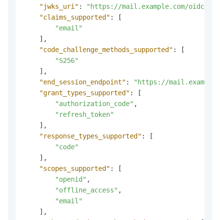
"jwks_uri"
:
"https://mail.example.com/oidc/.we
"claims_supported"
:
[
"email"
]
,
"code_challenge_methods_supported"
:
[
"S256"
]
,
"end_session_endpoint"
:
"https://mail.example.
"grant_types_supported"
:
[
"authorization_code"
,
"refresh_token"
]
,
"response_types_supported"
:
[
"code"
]
,
"scopes_supported"
:
[
"openid"
,
"offline_access"
,
"email"
]
,