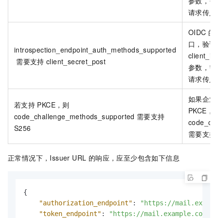
参数，需要
请求传入
OIDC 的 I
口，验证
introspection_endpoint_auth_methods_supported
client_id
需要支持
client_secret_post
参数，需要
请求传入
如果企业 O
若支持
PKCE，则
PKCE，
code_challenge_methods_supported
需要支持
code_c
S256
需要支持 
正常情况下，Issuer URL 的响应，应至少包含如下信息
{
"authorization_endpoint"
:
"https://mail.exampl
"token_endpoint"
:
"https://mail.example.com/oi