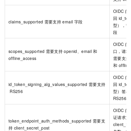
OIDC 的
回 id_to
claims_supported
需要支持
email
字段
型），需要
段
OIDC 的 A
scopes_supported
需要支持
openid、email
和
口，请求参
offline_access
需要支持 o
和 offlin
OIDC 的
id_token_signing_alg_values_supported
需要支持
回 id_to
RS256
型）签名
RS256
OIDC 的
证请求方
token_endpoint_auth_methods_supported
需要支
client_id
持
client_secret_post