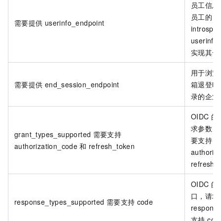
员工信息
员工的 em
需要提供
userinfo_endpoint
introspe
userinf
实现其一
用于浏览
需要提供
end_session_endpoint
箱退登时
录的企业
OIDC 的
求参数 gr
grant_types_supported
需要支持
要支持
authorization_code
和
refresh_token
authoriz
refresh_
OIDC 的 A
口，请求
response_types_supported
需要支持
code
respon
支持 co