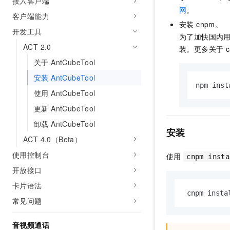
接入客户端
AI 产品 免费试用
网络
网
。
安全
云开发大赛
客户端能力
Tableau 订阅
1亿+ 大模型 tokens 和 
安装 cnpm。
可观测
入门学习赛
开发工具
中间件
AI空中课堂在线直播课
为了加快国内用
140+云产品 免费试用
大模型服务
ACT 2.0
装。更多关于 c
上云与迁云
产品新客免费试用，最长1
数据库
关于 AntCubeTool
生态解决方案
千问AI平台-Token Plan
企业出海
大模型ACA认证体验
大数据计算
安装 AntCubeTool
助力企业全员 AI 认知与能
行业生态解决方案
npm inst
政企业务
使用 AntCubeTool
媒体服务
千问AI平台-模型体验
开发者生态解决方案
更新 AntCubeTool
在线体验全尺寸、多种模态
企业服务与云通信
AI 开发和 AI 应用解决
卸载 AntCubeTool
Happy 系列大模型
安装
域名与网站
ACT 4.0（Beta）
使用控制台
使用
终端用户计算
cnpm insta
开放接口
Serverless
大模型解决方案
卡片语法
 cnpm insta
开发工具
常见问题
快速部署 Dify，高效搭建 
迁移与运维管理
音视频通话