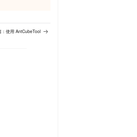
t.diy 一步搞定创意建站
构建大模型应用的安全防护体系
通过自然语言交互简化开发流程,全栈开发支持
通过阿里云安全产品对 AI 应用进行安全防护
篇：
使用 AntCubeTool