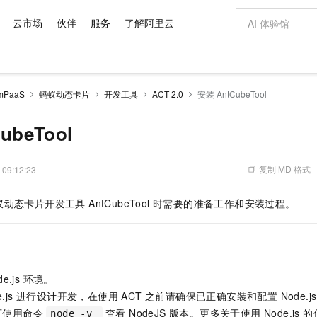
云市场
伙伴
服务
了解阿里云
AI 特惠
数据与 API
成为产品伙伴
企业增值服务
最佳实践
价格计算器
AI 场景体
基础软件
产品伙伴合
阿里云认证
市场活动
配置报价
大模型
PaaS
蚂蚁动态卡片
开发工具
ACT 2.0
安装 AntCubeTool
自助选配和估算价格
新方式
域名与网站
睿译宝，AI翻译排版一步到位
智启 AI 普惠权益
产品生态集成认证中心
企业支持计划
云上春晚
千问官方 MaaS 平台，为开发者和 Agent 而生，新用户赠送 1 亿 + tokens 额度
云服务器 EC
Qwen Aud
AI Coding
阿里云Maa
2026 阿里云
为企业打
数据集
Windows
大模型认证
模型
NEW
NEW
交付可用成果
值低价云产品抢先购
提供智能易用的域名与建站服务
上传文档即自动完成翻译和格式还原
至高享 1亿+免费 tokens，加速 Al 应用落地
安全可靠、弹
智能编程，一键
ubeTool
产品生态伙伴
专家技术服务
云上奥运之旅
弹性计算合作
阿里云中企出
手机三要素
宝塔 Linux
全部认证
价格优势
有专属领域专家
对象存储 OSS
GLM-5.2：长任务时代开源旗舰模型
阿里云 OPC 创新助力计划
云数据库 RD
即刻拥有 DeepS
AI 电商营销
产品生态伙伴工作台
企业增值服务台
云栖战略参考
云存储合作计
云栖大会
身份实名认证
CentOS
训练营
推动算力普惠，释放技术红利
的大模型服务
最高返9万
多领域专家智能体,一键组建 AI 虚拟交付团队
至高百万元 Token 补贴，加速一人公司成长
稳定、安全、高性价比、高性能的云存储服务
真正可用的 1M 上下文,一次完成代码全链路开发
轻松解锁专属 Dee
从图文生成到
复制 MD 格式
 09:12:23
云上的中国
数据库合作计
活动全景
短信
Docker
图片和
站式影视创作平台
人工智能平台 PAI
Hermes Agent，打造自进化智能体
Token Plan 模型订阅计划
Qoder
5 分钟轻松部署
AI 广告创作
企业成长
大模型
NEW
信息公告
态卡片开发工具 AntCubeTool 时需要的准备工作和安装过程。
看见新力量
云网络合作计
OCR 文字识别
JAVA
级电脑
证享300元代金券
可视化编排打通从文字构思到成片全链路闭环
一站式AI开发、训练和推理服务
自主进化，持久记忆，越用越聪明
Qwen3.8-Max 首发尝鲜，限时加量 10 倍，夜间低至2折
面向真实软件
图文、视频一
Kimi-K3
HappyHors
NEW
魔搭 Mode
loud
服务实践
官网公告
Kimi 最新旗舰模型，长程编程与推理利器
让文字生成流
金融模力时刻
Salesforce O
版
发票查验
全能环境
Qoder CN
Claude Code + GStack 打造工程团队
千问办公，限时限量积分加倍
云原生数据库 P
低代码高效构
AI 建站
NEW
作计划
计划
创新中心
魔搭 ModelSc
健康状态
让AI从“聊天伙伴”进化为能干活的“数字员工”
覆盖公网/内网、递归/权威、移动APP等全场景解析服务
安装技能 GStack，拥有专属 AI 工程团队
你的AI工作搭子，覆盖日常办公高频场景
基于千问大模型等，支持代码智能生成、研发智能问答
0 代码专业建
客户案例
天气预报查询
操作系统
Deepseek-v4-pro
HappyHors
态合作计划
e.js 环境。
态智能体模型
旗舰 MoE 大模型，百万上下文与顶尖推理能力
图生视频，流
Compute
同享
容器服务 Kubernetes 版 ACK
万小智 AI 建站低至 15元/月
云防火墙
AI 短剧/漫剧
快递物流查询
WordPress
成为服务伙
高校合作
de.js 进行设计开发，在使用 ACT 之前请确保已正确安装和配置 Node.js
式云数据仓库
点，立即开启云上创新
提供一站式管理容器应用的 K8s 服务
送.CN域名，送备案服务码
云原生的云上
AI助力短剧
GLM-5.2
Wan2.7-T
，可使用命令
查看 NodeJS 版本。更多关于使用 Node.js
Ubuntu
node -v