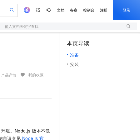
文档
备案
控制台
注册
登录
输入文档关键字查找
验
作计划
器
AI 活动
专业服务
服务伙伴合作计划
开发者社区
加入我们
服务平台百炼
阿里云 OPC 创新助力计划
本页导读
（0）
一站式生成采购清单，支持单品或批量购买
S
io：打造专属 AI 语音助手
S产品伙伴计划（繁花）
峰会
造的大模型服务与应用开发平台
轻量应用服务器
一句话生成原生可编辑精美 PPT 文稿
AI 生产力先锋
Al MaaS 服务伙伴赋能合作
域名
博文
Careers
至高可申请百万元
准备
性可伸缩的云计算服务
开启高性价比 AI 编程新体验
Qwen-Audio-3.0-Realtime 端到端实时语音角色扮演
输入一句话想法, 轻松生成专业的 PPT
先锋实践拓展 AI 生产力的边界
快速构建应用程序和网站，即刻迈出上云第一步
Token 补贴，五大权
计划
海大会
伙伴信用分合作计划
商标
问答
社会招聘
安装
益加速 OPC 成功
S
eek-V4-Pro
数字证书管理服务（原SSL证书）
一键部署幻兽帕鲁游戏服务器
飞天发布时刻
HOT
划
备案
电子书
校园招聘
pSeek-V4-Pro
视频创作，一键激活电商全链路生产力
全托管，含MySQL、PostgreSQL、SQL Server、MariaDB多引擎
实现全站HTTPS，呈现可信的WEB访问
一键购买专属联机服务器，轻松开启游戏
所见，即是所愿
我的收藏
产品详情
更多支持
划
公司注册
镜像站
视频生成
语音识别与合成
专属 QwenPaw
短信服务
漫剧工坊：一站式动画创作平台
AI 实训营
HOT
合作伙伴培训与认证
划
上云迁移
的智能体编程平台
站生成，高效打造优质广告素材
从聊天伙伴进化为能主动干活的本地数字员工
快速生产连贯的高质量长漫剧
从基础到进阶，Agent 创客手把手教你
国内短信简单易用，安全可靠，秒级触达，全球覆盖200+国家和地区。
e-1.1-T2V
Qwen3-TTS-Flash
lScope
我要反馈
查询合作伙伴
畅细腻的高质量视频
离线语音合成大模型，多语言方言自适应，低延迟高稳定
n Alibaba Cloud ISV 合作
代维服务
olarDB
建企业门户网站
大数据开发治理平台 DataWorks
10 分钟搭建微信、支付宝小程序
创新加速
ope
登录合作伙伴管理后台
我要建议
站，无忧落地极速上线
以可视化方式快速构建移动和 PC 门户网站
100%兼容MySQL、PostgreSQL，兼容Oracle，支持集中和分布式
高效部署网站，快速应用到小程序
Data Agent 驱动的一站式 Data+AI 开发治理平台
e-1.1-I2V
Cosyvoice-V3-Flash
安全
畅自然，细节丰富
高表现力语音合成大模型，语音克隆听感自然
我要投诉
上云场景组合购
伴
 环境。Node.js 版本不低
边界网络安全防护产品
漫剧创作，剧本、分镜、视频高效生成
覆盖90%+业务场景，专享组合折扣价
2V
VPN
Fun-ASR
 的信息请参见
Node.js 官