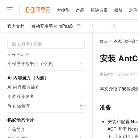
移动应用安全加固权限开通
大模型
产品
解决方案
权益
定价
小程序
官方文档
移动开发平台 mPaaS
小程序开发
大模型
产品
解决方案
权益
定价
云市场
伙伴
服务
了解阿里云
精选产品
精选解决方案
普惠上云
产品定价
精选商城
成为销售伙伴
售前咨询
为什么选择阿里云
小程序发布
千问AI平台
移动开发平台 m
首页
了解云产品的定价详情
小程序分析
大模型服务平台百炼
千问办公，解锁你的工作
普惠上云 官方力荐
分销伙伴
在线服务
网站建设
什么是云计算
大
小程序监控
大模型服务与应用平台
企业级Agent产品，直接
云服务器38元/年起，超
安装 AntC
咨询伙伴
多端小程序
技术领先
云上成本管理
小程序开放平台（公测）
售后服务
千问大模型
Agency Agents：拥
官方推荐返现计划
大模型
大模型
精选产品
精选解决方案
Salesforce 国际版订阅
稳定可靠
管理和优化成本
多元化、高性能、安全可靠
推荐新用户得奖励，单订单
更新时间：
2025-11-17
销售伙伴合作计划
AI 内容魔方（内测）
自助服务
友盟天域
安全合规
人工智能与机器学习
AI
文本生成
无影云电脑
HappyHorse 打造一
云工开物
AI 内容魔方简介
本文介绍了安装蚂蚁动
无影生态合作计划
在线服务
观测云
分析师报告
随时随地安全接入的云上超
高校专属算力普惠，学生认
计算
互联网应用开发
Qwen3.8-Max
小游戏开发者
HOT
Salesforce On Alibaba C
工单服务
智能体时代全能旗舰模型
Tuya 物联网平台阿里云
研究报告与白皮书
云解析DNS
快速拥有专属 OpenClaw
App 运营方
Consulting Partner 合
准备
大数据
容器
免费试用
短信专区
蓝凌 OA
Qwen3.7-Plus
AI 大模型销售与服务生
现代化应用
存储
蚂蚁动态卡片
天池大赛
安装和配置 Nod
能看、能想、能动手的多模
云原生大数据计算服务 Max
解决方案免费试用 新老
电子合同
ACT 基于 No
产品简介
面向分析的企业级SaaS模
最高领取价值200元试用
安全
网络与CDN
AI 算法大赛
Qwen3-VL-Plus
于 LTS v14
畅捷通