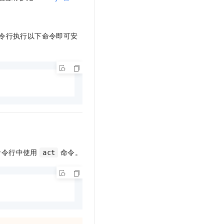
文戏情感细腻自然，动作戏激烈拳拳到肉，实现更强表演能力
支持中英文自由切换，具备更强的噪声鲁棒性
云聚AI 严选权益
SSL 证书
，一键激活高效办公新体验
精选AI产品，从模型到应用全链提效
堡垒机
命令行执行以下命令即可安
AI 用量加速计划
应用
防火墙
、识别商机，让客服更高效、服务更出色。
新老同享，达量后返
千问办公
主机安全
NEW
的智能体编程平台
一站式AI生产力平台
AI 应用及服务市场
伶鹊
企业级人与Agent协作平台，接入和调度多个数字员工
智能客服平台，对话机器人、对话分析、智能外呼
AI 应用
大模型服务平台百炼 - 全妙
大模型
应用创作平台
多模态内容创作工具，已接入 DeepSeek
自然语言处理
在命令行中使用
命令。
act
数据标注
机器学习
息提取
与 AI 智能体进行实时音视频通话
从文本、图片、视频中提取结构化的属性信息
构建支持视频理解的 AI 音视频实时通话应用