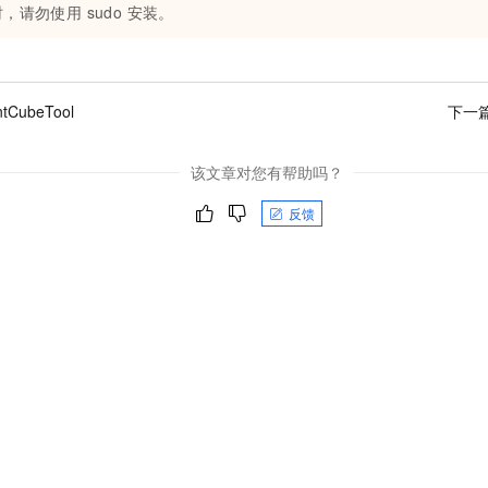
一个 AI 助手
即刻拥有 DeepSeek-R1 满血版
超强辅助，Bol
，请勿使用 sudo 安装。
在企业官网、通讯软件中为客户提供 AI 客服
多种方案随心选，轻松解锁专属 DeepSeek
tCubeTool
下一
该文章对您有帮助吗？
反馈