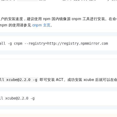
服务生态伙伴
视觉 Coding、空间感知、多模态思考等全面升级
1M上下文，专为长程任务能力而生
云工开物
企业应用
Night Plan 支持 Qwen 3.8-Max
AI 办公
NEW
Red Hat
30+ 款产品免费体验
夜间 5 折，Qwen/Meoo/TokenPlan 客户专享
AI智能应用
科研合作
ERP
堂（旗舰版）
SUSE
户的安装速度，建议使用 npm 国内镜像源 cnpm 工具进行安装。在
智能客服
AI 应用构建
大模型原生
CRM
npm 的使用请参见
cnpm 主页
。
2个月
自动承接线索
建站小程序
Qoder
大模型服务平台百炼-应用模版
OA 办公系统
HOT
NEW
面向真实软件
个人版上线、团队版降价；千问3.8-Max首发发尝鲜
丰富多元化的应用模版和解决方案
力提升
财税管理
模板建站
all -g cnpm --registry=http://registry.npmmirror.com 
万有无界
大模型服务平台百炼-智能体
400电话
定制建站
的模型效果
灵活可视化地构建企业级 Agent
方案
广告营销
模板小程序
秒悟
人工智能平台 PAI
定制小程序
云端极速 AI 
新一代 AI 视频生成模型，深度适配广告营销等场景
AI Native 的算法工程平台，一站式完成建模、训练、推理服务部署
即可安装 ACT。成功安装 xcube 后就可以
ll xcube@2.2.0 -g
APP 开发
建站系统
ll xcube@2.2.0 -g
AI 应用
10分钟微调：让0.6B模型媲美235B模型
多模态数据信
依托云原生高可用架构,实现Dify私有化部署
用1%尺寸在特定领域达到大模型90%以上效果