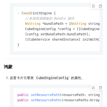
- (
void
)initEngine {

//本地资源模板的 Bundle 路径
NSString
 *bundlePath = [
NSString
 stringWit
    CubeEngineConfig *config = [[CubeEngineConf
    [config setBundlePath:bundlePath];

    [[CubeService sharedInstance] initWithConfi
}
鸿蒙
设置卡片引擎类
的属性。
CubeEngineConfig
public
setResourcePath
(resourcePath: string)
public
setResourcePaths
(resourcePaths:Array<st