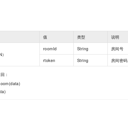
一个 AI 助手
即刻拥有 DeepSeek-R1 满血版
超强辅助，Bol
在企业官网、通讯软件中为客户提供 AI 客服
多种方案随心选，轻松解锁专属 DeepSeek
值
类型
说明
roomId
String
房间号
ON）
rtoken
String
房间密码
返回：
oom(data)
ta)