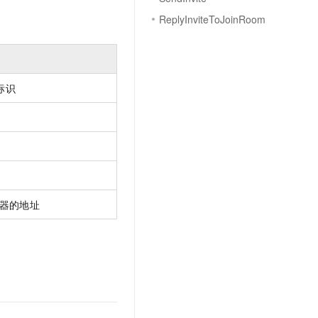
文戏情感细腻自然，动作戏激烈拳拳到肉，实现更强表演能力
支持中英文自由切换，具备更强的噪声鲁棒性
云聚AI 严选权益
SSL 证书
ReplyInviteToJoinRoom
，一键激活高效办公新体验
精选AI产品，从模型到应用全链提效
堡垒机
AI 用量加速计划
应用
防火墙
、识别商机，让客服更高效、服务更出色。
新老同享，达量后返
 标识
千问办公
主机安全
NEW
的智能体编程平台
一站式AI生产力平台
AI 应用及服务市场
伶鹊
企业级人与Agent协作平台，接入和调度多个数字员工
智能客服平台，对话机器人、对话分析、智能外呼
AI 应用
大模型服务平台百炼 - 全妙
大模型
应用创作平台
多模态内容创作工具，已接入 DeepSeek
器的地址
自然语言处理
数据标注
机器学习
息提取
与 AI 智能体进行实时音视频通话
从文本、图片、视频中提取结构化的属性信息
构建支持视频理解的 AI 音视频实时通话应用