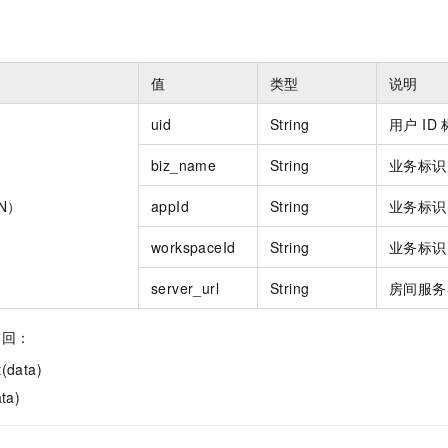
服务生态伙伴
视觉 Coding、空间感知、多模态思考等全面升级
1M上下文，专为长程任务能力而生
云工开物
企业应用
Night Plan 支持 Qwen 3.8-Max
AI 办公
NEW
Red Hat
30+ 款产品免费体验
夜间 5 折，Qwen/Meoo/TokenPlan 客户专享
AI智能应用
科研合作
ERP
堂（旗舰版）
SUSE
智能客服
值
类型
说明
AI 应用构建
大模型原生
CRM
2个月
自动承接线索
建站小程序
uid
String
用户 ID
Qoder
大模型服务平台百炼-应用模版
OA 办公系统
HOT
NEW
面向真实软件
个人版上线、团队版降价；千问3.8-Max首发发尝鲜
丰富多元化的应用模版和解决方案
力提升
biz_name
String
业务标识
财税管理
模板建站
万有无界
大模型服务平台百炼-智能体
400电话
定制建站
ON）
appId
String
业务标识
的模型效果
灵活可视化地构建企业级 Agent
方案
广告营销
模板小程序
workspaceId
String
业务标识
秒悟
人工智能平台 PAI
定制小程序
云端极速 AI 
新一代 AI 视频生成模型，深度适配广告营销等场景
AI Native 的算法工程平台，一站式完成建模、训练、推理服务部署
server_url
String
房间服务
APP 开发
返回：
建站系统
(data)
AI 应用
10分钟微调：让0.6B模型媲美235B模型
多模态数据信
ta)
依托云原生高可用架构,实现Dify私有化部署
用1%尺寸在特定领域达到大模型90%以上效果