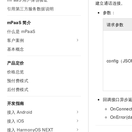
建立通话连接。
AI 产品 免费试用
网络
安全
云开发大赛
引用第三方服务数据说明
Tableau 订阅
1亿+ 大模型 tokens 和 
参数：
可观测
入门学习赛
中间件
AI空中课堂在线直播课
mPaaS 简介
140+云产品 免费试用
请求参数
大模型服务
上云与迁云
产品新客免费试用，最长1
数据库
什么是 mPaaS
生态解决方案
千问AI平台-Token Plan
客户案例
企业出海
大模型ACA认证体验
大数据计算
助力企业全员 AI 认知与能
基本概念
行业生态解决方案
政企业务
媒体服务
千问AI平台-模型体验
开发者生态解决方案
config（JS
产品定价
在线体验全尺寸、多种模态
企业服务与云通信
AI 开发和 AI 应用解决
价格总览
Happy 系列大模型
域名与网站
预付费模式
后付费模式
终端用户计算
回调接口异步
Serverless
开发指南
大模型解决方案
OnConnect
接入 Android
开发工具
快速部署 Dify，高效搭建 
OnError(da
接入 iOS
迁移与运维管理
接入 HarmonyOS NEXT