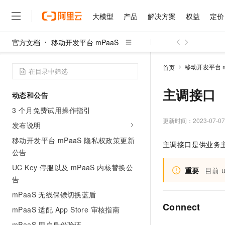
大模型
产品
解决方案
权益
定价
官方文档
移动开发平台 mPaaS
大模型
产品
解决方案
权益
定价
云市场
伙伴
服务
了解阿里云
精选产品
精选解决方案
普惠上云
产品定价
精选商城
成为销售伙伴
售前咨询
为什么选择阿里云
千问AI平台
移动开发平台 m
首页
了解云产品的定价详情
大模型服务平台百炼
千问办公，解锁你的工作
普惠上云 官方力荐
分销伙伴
在线服务
网站建设
什么是云计算
大
大模型服务与应用平台
企业级Agent产品，直接
云服务器38元/年起，超
主调接口
动态和公告
咨询伙伴
多端小程序
技术领先
云上成本管理
售后服务
千问大模型
Agency Agents：拥
官方推荐返现计划
大模型
3 个月免费试用操作指引
大模型
精选产品
精选解决方案
Salesforce 国际版订阅
稳定可靠
管理和优化成本
多元化、高性能、安全可靠
推荐新用户得奖励，单订单
更新时间：
2023-07-07
销售伙伴合作计划
发布说明
自助服务
友盟天域
安全合规
人工智能与机器学习
AI
文本生成
无影云电脑
HappyHorse 打造一
云工开物
移动开发平台 mPaaS 隐私权政策更新
主调接口是供业务主动
无影生态合作计划
在线服务
观测云
分析师报告
随时随地安全接入的云上超
高校专属算力普惠，学生认
公告
计算
互联网应用开发
Qwen3.8-Max
HOT
Salesforce On Alibaba C
工单服务
UC Key 停服以及 mPaaS 内核替换公
智能体时代全能旗舰模型
Tuya 物联网平台阿里云
研究报告与白皮书
重要
目前 
云解析DNS
快速拥有专属 OpenClaw
Consulting Partner 合
大数据
容器
告
免费试用
短信专区
蓝凌 OA
Qwen3.7-Plus
AI 大模型销售与服务生
现代化应用
mPaaS 无线保镖切换蓝盾
存储
天池大赛
能看、能想、能动手的多模
云原生大数据计算服务 Max
解决方案免费试用 新老
电子合同
Connect
mPaaS 适配 App Store 审核指南
面向分析的企业级SaaS模
最高领取价值200元试用
安全
网络与CDN
AI 算法大赛
Qwen3-VL-Plus
畅捷通
mPaaS 用户身份验证