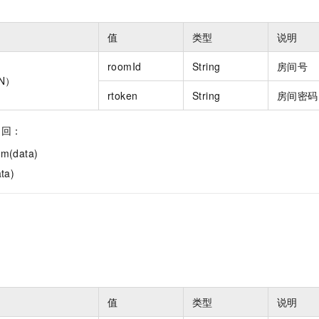
值
类型
说明
roomId
String
房间号
ON）
rtoken
String
房间密码
返回：
m(data)
ta)
值
类型
说明