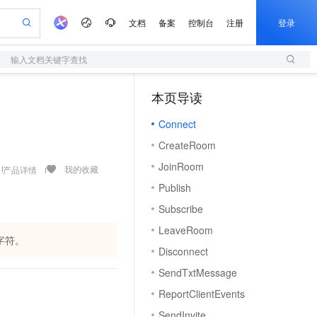
文档
备案
控制台
注册
登录
输入文档关键字查找
验
作计划
器
AI 活动
专业服务
服务伙伴合作计划
开发者社区
加入我们
服务平台百炼
阿里云 OPC 创新助力计划
本页导读
（0）
一站式生成采购清单，支持单品或批量购买
S
io：打造专属 AI 语音助手
S产品伙伴计划（繁花）
峰会
造的大模型服务与应用开发平台
轻量应用服务器
一句话生成原生可编辑精美 PPT 文稿
AI 生产力先锋
Al MaaS 服务伙伴赋能合作
域名
博文
Careers
至高可申请百万元
Connect
性可伸缩的云计算服务
开启高性价比 AI 编程新体验
Qwen-Audio-3.0-Realtime 端到端实时语音角色扮演
输入一句话想法, 轻松生成专业的 PPT
先锋实践拓展 AI 生产力的边界
快速构建应用程序和网站，即刻迈出上云第一步
Token 补贴，五大权
计划
海大会
伙伴信用分合作计划
商标
问答
社会招聘
CreateRoom
益加速 OPC 成功
S
eek-V4-Pro
数字证书管理服务（原SSL证书）
一键部署幻兽帕鲁游戏服务器
飞天发布时刻
HOT
划
备案
电子书
校园招聘
JoinRoom
pSeek-V4-Pro
视频创作，一键激活电商全链路生产力
全托管，含MySQL、PostgreSQL、SQL Server、MariaDB多引擎
实现全站HTTPS，呈现可信的WEB访问
一键购买专属联机服务器，轻松开启游戏
所见，即是所愿
我的收藏
产品详情
更多支持
划
公司注册
镜像站
Publish
视频生成
语音识别与合成
专属 QwenPaw
短信服务
漫剧工坊：一站式动画创作平台
AI 实训营
HOT
合作伙伴培训与认证
Subscribe
划
上云迁移
的智能体编程平台
站生成，高效打造优质广告素材
从聊天伙伴进化为能主动干活的本地数字员工
快速生产连贯的高质量长漫剧
从基础到进阶，Agent 创客手把手教你
国内短信简单易用，安全可靠，秒级触达，全球覆盖200+国家和地区。
e-1.1-T2V
Qwen3-TTS-Flash
lScope
我要反馈
查询合作伙伴
LeaveRoom
畅细腻的高质量视频
离线语音合成大模型，多语言方言自适应，低延迟高稳定
n Alibaba Cloud ISV 合作
代维服务
字符。
olarDB
建企业门户网站
大数据开发治理平台 DataWorks
10 分钟搭建微信、支付宝小程序
Disconnect
创新加速
ope
登录合作伙伴管理后台
我要建议
站，无忧落地极速上线
以可视化方式快速构建移动和 PC 门户网站
100%兼容MySQL、PostgreSQL，兼容Oracle，支持集中和分布式
高效部署网站，快速应用到小程序
Data Agent 驱动的一站式 Data+AI 开发治理平台
e-1.1-I2V
Cosyvoice-V3-Flash
SendTxtMessage
安全
畅自然，细节丰富
高表现力语音合成大模型，语音克隆听感自然
我要投诉
上云场景组合购
伴
ReportClientEvents
边界网络安全防护产品
漫剧创作，剧本、分镜、视频高效生成
覆盖90%+业务场景，专享组合折扣价
2V
VPN
Fun-ASR
SendInvite