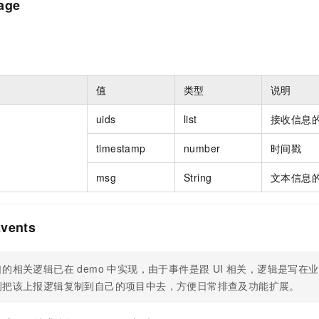
age
值
类型
说明
uids
list
接收信息的
timestamp
number
时间戳
msg
String
文本信息
Events
的相关逻辑已在 demo 中实现，由于事件是跟 UI 相关，逻辑是写在业
侧把该上报逻辑复制到自己的项目中去，方便日常排查及功能扩展。