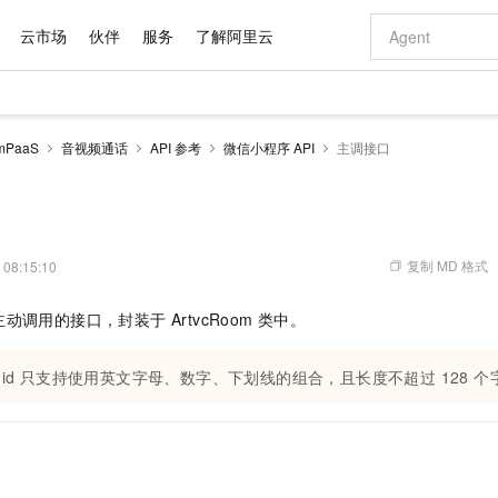
云市场
伙伴
服务
了解阿里云
AI 特惠
数据与 API
成为产品伙伴
企业增值服务
最佳实践
价格计算器
AI 场景体
基础软件
产品伙伴合
阿里云认证
市场活动
配置报价
大模型
PaaS
音视频通话
API 参考
微信小程序 API
主调接口
自助选配和估算价格
新方式
域名与网站
睿译宝，AI翻译排版一步到位
智启 AI 普惠权益
产品生态集成认证中心
企业支持计划
云上春晚
千问官方 MaaS 平台，为开发者和 Agent 而生，新用户赠送 1 亿 + tokens 额度
云服务器 EC
Qwen Aud
AI Coding
阿里云Maa
2026 阿里云
为企业打
数据集
Windows
大模型认证
模型
NEW
NEW
交付可用成果
值低价云产品抢先购
提供智能易用的域名与建站服务
上传文档即自动完成翻译和格式还原
至高享 1亿+免费 tokens，加速 Al 应用落地
安全可靠、弹
智能编程，一键
产品生态伙伴
专家技术服务
云上奥运之旅
弹性计算合作
阿里云中企出
手机三要素
宝塔 Linux
全部认证
价格优势
有专属领域专家
对象存储 OSS
GLM-5.2：长任务时代开源旗舰模型
阿里云 OPC 创新助力计划
云数据库 RD
即刻拥有 DeepS
AI 电商营销
产品生态伙伴工作台
企业增值服务台
云栖战略参考
云存储合作计
云栖大会
身份实名认证
CentOS
训练营
推动算力普惠，释放技术红利
的大模型服务
最高返9万
多领域专家智能体,一键组建 AI 虚拟交付团队
至高百万元 Token 补贴，加速一人公司成长
稳定、安全、高性价比、高性能的云存储服务
真正可用的 1M 上下文,一次完成代码全链路开发
轻松解锁专属 Dee
从图文生成到
复制 MD 格式
 08:15:10
云上的中国
数据库合作计
活动全景
短信
Docker
图片和
站式影视创作平台
人工智能平台 PAI
Hermes Agent，打造自进化智能体
Token Plan 模型订阅计划
Qoder
5 分钟轻松部署
AI 广告创作
企业成长
大模型
NEW
信息公告
调用的接口，封装于 ArtvcRoom 类中。
看见新力量
云网络合作计
OCR 文字识别
JAVA
级电脑
证享300元代金券
可视化编排打通从文字构思到成片全链路闭环
一站式AI开发、训练和推理服务
自主进化，持久记忆，越用越聪明
Qwen3.8-Max 首发尝鲜，限时加量 10 倍，夜间低至2折
面向真实软件
图文、视频一
Kimi-K3
HappyHors
NEW
魔搭 Mode
loud
服务实践
官网公告
Kimi 最新旗舰模型，长程编程与推理利器
让文字生成流
金融模力时刻
Salesforce O
版
发票查验
全能环境
uid 只支持使用英文字母、数字、下划线的组合，且长度不超过 128 个
Qoder CN
Claude Code + GStack 打造工程团队
千问办公，限时限量积分加倍
云原生数据库 P
低代码高效构
AI 建站
NEW
作计划
计划
创新中心
魔搭 ModelSc
健康状态
让AI从“聊天伙伴”进化为能干活的“数字员工”
覆盖公网/内网、递归/权威、移动APP等全场景解析服务
安装技能 GStack，拥有专属 AI 工程团队
你的AI工作搭子，覆盖日常办公高频场景
基于千问大模型等，支持代码智能生成、研发智能问答
0 代码专业建
客户案例
天气预报查询
操作系统
Deepseek-v4-pro
HappyHors
态合作计划
态智能体模型
旗舰 MoE 大模型，百万上下文与顶尖推理能力
图生视频，流
Compute
同享
容器服务 Kubernetes 版 ACK
万小智 AI 建站低至 15元/月
云防火墙
AI 短剧/漫剧
快递物流查询
WordPress
成为服务伙
高校合作
式云数据仓库
点，立即开启云上创新
提供一站式管理容器应用的 K8s 服务
送.CN域名，送备案服务码
云原生的云上
AI助力短剧
GLM-5.2
Wan2.7-T
Ubuntu