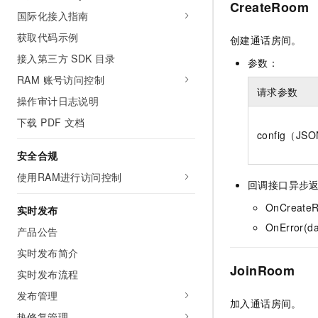
CreateRoom
10 分钟在聊天系统中增加
专有云
国际化接入指南
获取代码示例
创建通话房间。
接入第三方 SDK 目录
参数：
RAM 账号访问控制
请求参数
操作审计日志说明
下载 PDF 文档
config（JS
安全合规
使用RAM进行访问控制
回调接口异步
OnCreateR
实时发布
OnError(da
产品公告
实时发布简介
JoinRoom
实时发布流程
发布管理
加入通话房间。
热修复管理