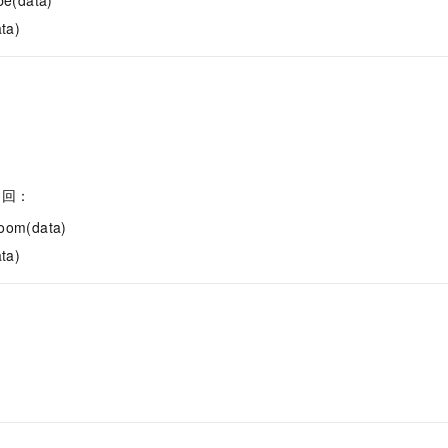
ta)
返回：
oom(data)
ta)