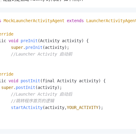
s
MockLauncherActivityAgent
extends
LauncherActivityAgen
erride
lic 
void
preInit
(
Activity activity
) {

super
.
preInit
(activity);

//Launcher Activity 启动前
erride
lic 
void
postInit
(
final Activity activity
) {

super
.
postInit
(activity);

//Launcher Activity 启动后
//跳转程序首页的逻辑
startActivity
(activity,
YOUR_ACTIVITY
);
