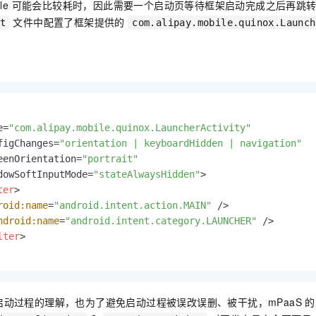
ndle 可能会比较耗时，因此需要一个启动页等待框架启动完成之后再跳
一个 AI 助手
即刻拥有 DeepSeek-R1 满血版
超强辅助，Bol
文件中配置了框架提供的
t
com.alipay.mobile.quinox.Launch
在企业官网、通讯软件中为客户提供 AI 客服
多种方案随心选，轻松解锁专属 DeepSeek
e=
"com.alipay.mobile.quinox.LauncherActivity"
figChanges=
"orientation | keyboardHidden | navigation"
eenOrientation=
"portrait"
dowSoftInputMode=
"stateAlwaysHidden"
ter
>
roid:name
=
"android.intent.action.MAIN"
 />
ndroid:name
=
"android.intent.category.LAUNCHER"
 />
lter
>
动过程的理解，也为了避免启动过程被误改误删、被干扰，mPaaS 