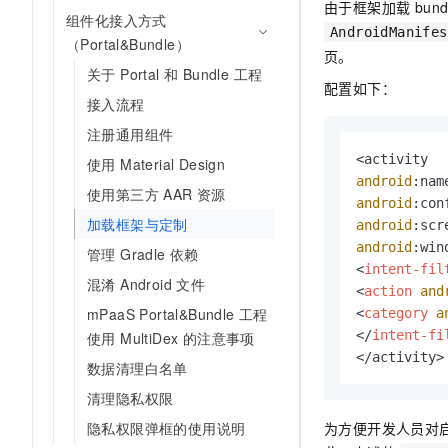
由于框架加载 bu
10 分钟在聊天系统中增加
组件化接入方式
专有云
AndroidManifes
（Portal&Bundle）
页。
关于 Portal 和 Bundle 工程
配置如下：
接入流程
注册通用组件
使用 Material Design
android
:nam
使用第三方 AAR 资源
android
:con
加载框架与定制
android
:scr
android
:win
管理 Gradle 依赖
<
intent-fil
混淆 Android 文件
<
action
and
mPaaS Portal&Bundle 工程
<
category
a
</
intent-fi
使用 MultiDex 的注意事项
</activity>
数据清理白名单
清理隐私权限
为方便开发人员对启
隐私权限弹框的使用说明