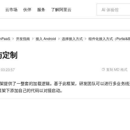
云市场
伙伴
服务
了解阿里云
AI 特惠
数据与 API
成为产品伙伴
企业增值服务
最佳实践
价格计算器
AI 场景体
基础软件
产品伙伴合
阿里云认证
市场活动
配置报价
大模型
PaaS
开发指南
接入 Android
选择接入方式
组件化接入方式（Portal&B
自助选配和估算价格
步到位
域名与网站
智启 AI 普惠权益
产品生态集成认证中心
企业支持计划
云上春晚
Qwen Audio：打造专属 AI 语音助手
千问官方 MaaS 平台，为开发者和 Agent 而生，新用户赠送 1 亿 + tokens 额度
云服务器 EC
一句话生成原生
AI Coding
阿里云Maa
2026 阿里云
为企业打
数据集
Windows
大模型认证
模型
NEW
NEW
格式还原
值低价云产品抢先购
提供智能易用的域名与建站服务
至高享 1亿+免费 tokens，加速 Al 应用落地
Qwen-Audio-3.0-Realtime 端到端实时语音角色扮演
安全可靠、弹
输入一句话想法,
智能编程，一键
与定制
产品生态伙伴
专家技术服务
云上奥运之旅
弹性计算合作
阿里云中企出
手机三要素
宝塔 Linux
全部认证
价格优势
开源旗舰模型
对象存储 OSS
即刻拥有 DeepSeek-V4-Pro
阿里云 OPC 创新助力计划
云数据库 RD
一键部署幻兽
AI 电商营销
产品生态伙伴工作台
企业增值服务台
云栖战略参考
云存储合作计
云栖大会
身份实名认证
CentOS
训练营
推动算力普惠，释放技术红利
的大模型服务
最高返9万
真正可用的 1M 上下文,一次完成代码全链路开发
轻松解锁专属 DeepSeek-V4-Pro
至高百万元 Token 补贴，加速一人公司成长
稳定、安全、高性价比、高性能的云存储服务
一键购买专属
从图文生成到
复制 MD 格式
 03:23:57
云上的中国
数据库合作计
活动全景
短信
Docker
图片和
自进化智能体
人工智能平台 PAI
5 分钟轻松部署专属 QwenPaw
Token Plan 模型订阅计划
Qoder
高效搭建 AI
AI 广告创作
企业成长
大模型
NEW
HOT
信息公告
roid 框架提供了一整套的加载逻辑。基于此框架，研发团队可以进行多业
看见新力量
云网络合作计
OCR 文字识别
JAVA
级电脑
越聪明
证享300元代金券
一站式AI开发、训练和推理服务
Qwen3.8-Max 首发尝鲜，限时加量 10 倍，夜间低至2折
从聊天伙伴进化为能主动干活的本地数字员工
面向真实软件
图文、视频一
Kimi-K3
HappyHors
框架下添加自己的代码以对接启动。
NEW
魔搭 Mode
loud
服务实践
官网公告
Kimi 最新旗舰模型，长程编程与推理利器
让文字生成流
金融模力时刻
Salesforce O
版
发票查验
全能环境
Qoder CN
Claude Code + GStack 打造工程团队
千问办公，限时限量积分加倍
云原生数据库 P
低代码高效构
AI 建站
NEW
作计划
计划
创新中心
魔搭 ModelSc
健康状态
让AI从“聊天伙伴”进化为能干活的“数字员工”
覆盖公网/内网、递归/权威、移动APP等全场景解析服务
安装技能 GStack，拥有专属 AI 工程团队
你的AI工作搭子，覆盖日常办公高频场景
基于千问大模型等，支持代码智能生成、研发智能问答
0 代码专业建
客户案例
天气预报查询
操作系统
Deepseek-v4-pro
HappyHors
态合作计划
态智能体模型
旗舰 MoE 大模型，百万上下文与顶尖推理能力
图生视频，流
Compute
同享
容器服务 Kubernetes 版 ACK
万小智 AI 建站低至 15元/月
云防火墙
AI 短剧/漫剧
快递物流查询
WordPress
成为服务伙
高校合作
式云数据仓库
点，立即开启云上创新
提供一站式管理容器应用的 K8s 服务
送.CN域名，送备案服务码
云原生的云上
AI助力短剧
GLM-5.2
Wan2.7-T
Ubuntu