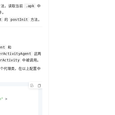
法，读取当前
中
.apk
件。
的
方法。
t
postInit
和
ent
这两
erActivityAgent
中被调用。
erActivity
这两个代理类，在以上配置中
n"
 >
