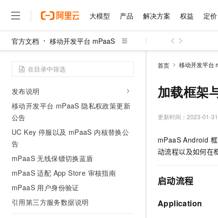
大模型
产品
解决方案
权益
定价
官方文档
移动开发平台 mPaaS
大模型
产品
解决方案
权益
定价
云市场
伙伴
服务
了解阿里云
精选产品
精选解决方案
普惠上云
产品定价
精选商城
成为销售伙伴
售前咨询
为什么选择阿里云
动态和公告
千问AI平台
移动开发平台 m
首页
了解云产品的定价详情
大模型服务平台百炼
睿译宝，AI翻译排版一
普惠上云 官方力荐
分销伙伴
在线服务
网站建设
什么是云计算
大
3 个月免费试用操作指引
大模型服务与应用平台
上传文档即自动完成翻译和
云服务器38元/年起，超
加载框架
发布说明
咨询伙伴
多端小程序
技术领先
云上成本管理
售后服务
千问大模型
GLM-5.2：长任务时代
官方推荐返现计划
移动开发平台 mPaaS 隐私权政策更新
大模型
大模型
精选产品
精选解决方案
Salesforce 国际版订阅
稳定可靠
管理和优化成本
多元化、高性能、安全可靠
推荐新用户得奖励，单订单
更新时间：
2023-01-31
公告
销售伙伴合作计划
自助服务
友盟天域
安全合规
人工智能与机器学习
AI
文本生成
UC Key 停服以及 mPaaS 内核替换公
无影云电脑
Hermes Agent，打造
云工开物
mPaaS And
无影生态合作计划
在线服务
告
观测云
分析师报告
随时随地安全接入的云上超
自主进化，持久记忆，越用
高校专属算力普惠，学生认
计算
互联网应用开发
Qwen3.8-Max
动流程以及如何在
HOT
Salesforce On Alibaba C
工单服务
mPaaS 无线保镖切换蓝盾
智能体时代全能旗舰模型
Tuya 物联网平台阿里云
研究报告与白皮书
云解析DNS
快速拥有专属 OpenClaw
Consulting Partner 合
大数据
容器
mPaaS 适配 App Store 审核指南
免费试用
短信专区
启动流程
蓝凌 OA
Qwen3.7-Plus
AI 大模型销售与服务生
mPaaS 用户身份验证
现代化应用
存储
天池大赛
能看、能想、能动手的多模
云原生大数据计算服务 Max
解决方案免费试用 新老
电子合同
引用第三方服务数据说明
Application
面向分析的企业级SaaS模
最高领取价值200元试用
安全
网络与CDN
AI 算法大赛
Qwen3-VL-Plus
畅捷通