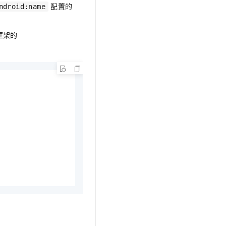
文戏情感细腻自然，动作戏激烈拳拳到肉，实现更强表演能力
支持中英文自由切换，具备更强的噪声鲁棒性
配置的
ndroid:name
云聚AI 严选权益
SSL 证书
，一键激活高效办公新体验
精选AI产品，从模型到应用全链提效
堡垒机
 框架的
AI 用量加速计划
应用
防火墙
、识别商机，让客服更高效、服务更出色。
新老同享，达量后返
千问办公
主机安全
NEW
的智能体编程平台
一站式AI生产力平台
AI 应用及服务市场
伶鹊
企业级人与Agent协作平台，接入和调度多个数字员工
智能客服平台，对话机器人、对话分析、智能外呼
AI 应用
大模型服务平台百炼 - 全妙
大模型
应用创作平台
多模态内容创作工具，已接入 DeepSeek
自然语言处理
数据标注
机器学习
息提取
与 AI 智能体进行实时音视频通话
从文本、图片、视频中提取结构化的属性信息
构建支持视频理解的 AI 音视频实时通话应用