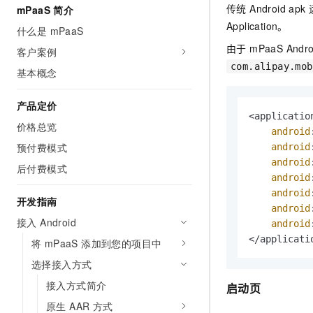
传统 Android a
mPaaS 简介
AI 产品 免费试用
网络
安全
云开发大赛
Tableau 订阅
Application。
1亿+ 大模型 tokens 和 
什么是 mPaaS
可观测
入门学习赛
中间件
AI空中课堂在线直播课
由于 mPaaS An
客户案例
140+云产品 免费试用
大模型服务
com.alipay.mob
上云与迁云
产品新客免费试用，最长1
基本概念
数据库
生态解决方案
千问AI平台-Token Plan
企业出海
大模型ACA认证体验
大数据计算
产品定价
助力企业全员 AI 认知与能
行业生态解决方案
<application
政企业务
价格总览
媒体服务
android
千问AI平台-模型体验
开发者生态解决方案
预付费模式
android
在线体验全尺寸、多种模态
企业服务与云通信
android
AI 开发和 AI 应用解决
后付费模式
Happy 系列大模型
android
域名与网站
android
开发指南
android
终端用户计算
接入 Android
android
</applicati
Serverless
将 mPaaS 添加到您的项目中
大模型解决方案
选择接入方式
开发工具
快速部署 Dify，高效搭建 
接入方式简介
启动页
迁移与运维管理
原生 AAR 方式