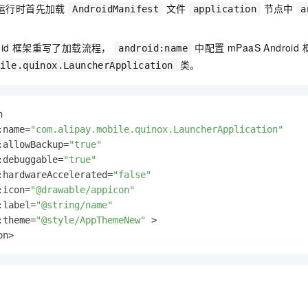
服务生态伙伴
视觉 Coding、空间感知、多模态思考等全面升级
1M上下文，专为长程任务能力而生
云工开物
pk 运行时首先加载
文件
节点中
企业应用
AndroidManifest
application
a
Night Plan 支持 Qwen 3.8-Max
AI 办公
NEW
Red Hat
30+ 款产品免费体验
夜间 5 折，Qwen/Meoo/TokenPlan 客户专享
AI智能应用
科研合作
ERP
堂（旗舰版）
SUSE
droid 框架重写了加载流程，
中配置 mPaaS Android
android:name
智能客服
AI 应用构建
大模型原生
类。
CRM
ile.quinox.LauncherApplication
2个月
自动承接线索
建站小程序
Qoder
大模型服务平台百炼-应用模版
OA 办公系统
HOT
NEW
面向真实软件
个人版上线、团队版降价；千问3.8-Max首发发尝鲜
丰富多元化的应用模版和解决方案
力提升
财税管理
模板建站


:name=
"com.alipay.mobile.quinox.LauncherApplication"
万有无界
大模型服务平台百炼-智能体
400电话
定制建站
:allowBackup=
"true"
的模型效果
灵活可视化地构建企业级 Agent
:debuggable=
"true"
方案
广告营销
模板小程序
秒悟
人工智能平台 PAI
:hardwareAccelerated=
"false"
定制小程序
云端极速 AI 
新一代 AI 视频生成模型，深度适配广告营销等场景
AI Native 的算法工程平台，一站式完成建模、训练、推理服务部署
:icon=
"@drawable/appicon"
:label=
"@string/name"
APP 开发
:theme=
"@style/AppThemeNew"
 >

on>
建站系统
AI 应用
10分钟微调：让0.6B模型媲美235B模型
多模态数据信
依托云原生高可用架构,实现Dify私有化部署
用1%尺寸在特定领域达到大模型90%以上效果