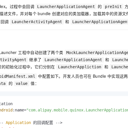
tidex。过程中会回调
的
方
LauncherApplicationAgent
preInit
e 的描述文件，并对每个 bundle 创建对应的类加载器，加载其中的资源文
，回调
和
LauncherActivityAgent
LauncherApplicationAgen
auncher 工程中自动创建了两个类
MockLauncherApplicationAg
继承了
和
tivityAgent
LauncherApplicationAgent
Launch
架的初始化过程中，它们分别在
和
LauncherAppliction
Launch
中配置如下。开发人员也可在 Bundle 中实现
oidManifest.xml
的
值：
ata
value
ation

ndroid
:name=
"com.alipay.mobile.quinox.LauncherApplicatio
-- 
Application
 的回调配置 -->
