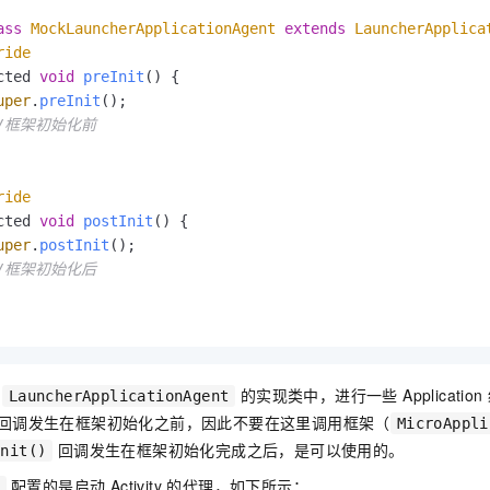
ass
MockLauncherApplicationAgent
extends
LauncherApplica
ride
cted 
void
preInit
(
) {

uper
.
preInit
();

//框架初始化前
ride
cted 
void
postInit
(
) {

uper
.
postInit
();

//框架初始化后
在
的实现类中，进行一些 Applicatio
LauncherApplicationAgent
回调发生在框架初始化之前，因此不要在这里调用框架（
MicroAppli
回调发生在框架初始化完成之后，是可以使用的。
Init()
配置的是启动 Activity 的代理，如下所示：