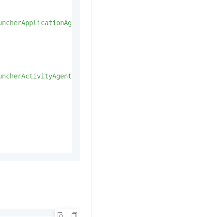
uncherApplicationAgent"
/>
uncherActivityAgent"
/>