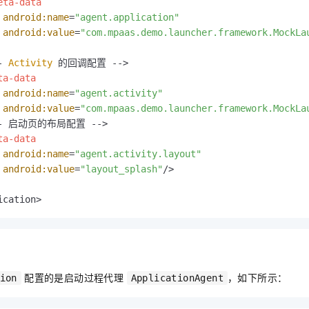
eta-data
android:name
=
"agent.application"
android:value
=
"com.mpaas.demo.launcher.framework.MockLa
- 
Activity
 的回调配置 -->

ta-data
android:name
=
"agent.activity"
android:value
=
"com.mpaas.demo.launcher.framework.MockLa
!-- 启动页的布局配置 -->

ta-data
android:name
=
"agent.activity.layout"
android:value
=
"layout_splash"
/>
ication>
配置的是启动过程代理
，如下所示：
ion
ApplicationAgent