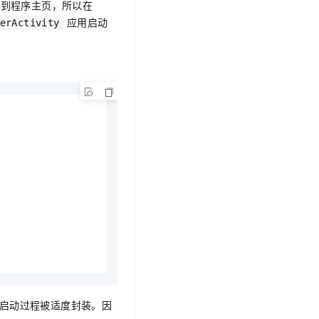
转到程序主页，所以在
t.diy 一步搞定创意建站
构建大模型应用的安全防护体系
应用启动
erActivity
通过自然语言交互简化开发流程,全栈开发支持
通过阿里云安全产品对 AI 应用进行安全防护
的启动过程被适度封装。因