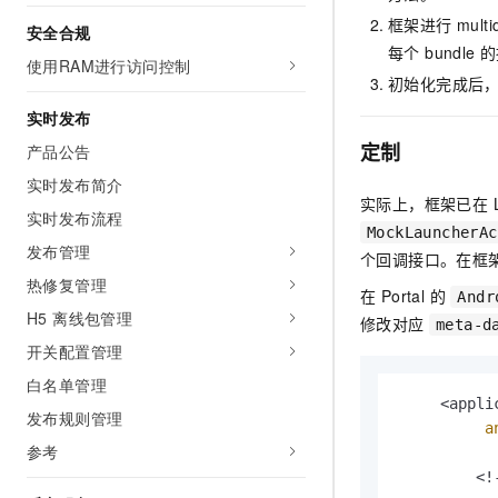
框架进行 mul
安全合规
每个 bundl
使用RAM进行访问控制
初始化完成后
实时发布
定制
产品公告
实时发布简介
实际上，框架已在 L
实时发布流程
MockLauncherAc
发布管理
个回调接口。在框
热修复管理
在 Portal 的
Andr
H5 离线包管理
修改对应
meta-d
开关配置管理
白名单管理
     <applic
发布规则管理
a
参考
         <!