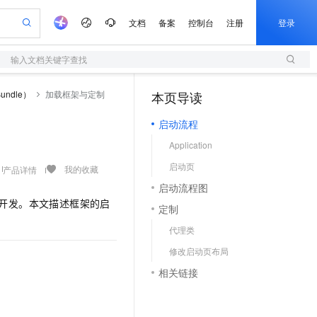
文档
备案
控制台
注册
登录
输入文档关键字查找
验
作计划
器
AI 活动
专业服务
服务伙伴合作计划
开发者社区
加入我们
服务平台百炼
阿里云 OPC 创新助力计划
undle）
加载框架与定制
本页导读
（0）
一站式生成采购清单，支持单品或批量购买
S
可编辑精美 PPT 文稿
S产品伙伴计划（繁花）
峰会
造的大模型服务与应用开发平台
轻量应用服务器
Agency Agents：拥有专属领域专家
AI 生产力先锋
Al MaaS 服务伙伴赋能合作
域名
博文
Careers
至高可申请百万元
启动流程
性可伸缩的云计算服务
 轻松生成专业的 PPT
开启高性价比 AI 编程新体验
先锋实践拓展 AI 生产力的边界
快速构建应用程序和网站，即刻迈出上云第一步
多领域专家智能体,一键组建 AI 虚拟交付团队
Token 补贴，五大权
计划
海大会
伙伴信用分合作计划
商标
问答
社会招聘
Application
益加速 OPC 成功
S
帕鲁游戏服务器
数字证书管理服务（原SSL证书）
HappyHorse 打造一站式影视创作平台
飞天发布时刻
HOT
划
备案
电子书
校园招聘
启动页
联机服务器，轻松开启游戏
视频创作，一键激活电商全链路生产力
全托管，含MySQL、PostgreSQL、SQL Server、MariaDB多引擎
实现全站HTTPS，呈现可信的WEB访问
所见，即是所愿
可视化编排打通从文字构思到成片全链路闭环
我的收藏
产品详情
更多支持
划
公司注册
镜像站
启动流程图
视频生成
语音识别与合成
 智能体与工作流应用
短信服务
漫剧工坊：一站式动画创作平台
AI 实训营
务线开发。本文描述框架的启
合作伙伴培训与认证
定制
划
上云迁移
的智能体编程平台
站生成，高效打造优质广告素材
通过阿里云百炼高效搭建AI应用,助力高效开发
快速生产连贯的高质量长漫剧
从基础到进阶，Agent 创客手把手教你
国内短信简单易用，安全可靠，秒级触达，全球覆盖200+国家和地区。
e-1.1-T2V
Qwen3-TTS-Flash
lScope
我要反馈
查询合作伙伴
代理类
畅细腻的高质量视频
离线语音合成大模型，多语言方言自适应，低延迟高稳定
n Alibaba Cloud ISV 合作
代维服务
olarDB
建企业门户网站
大数据开发治理平台 DataWorks
10 分钟搭建微信、支付宝小程序
修改启动页布局
创新加速
ope
登录合作伙伴管理后台
我要建议
站，无忧落地极速上线
以可视化方式快速构建移动和 PC 门户网站
100%兼容MySQL、PostgreSQL，兼容Oracle，支持集中和分布式
高效部署网站，快速应用到小程序
Data Agent 驱动的一站式 Data+AI 开发治理平台
e-1.1-I2V
Cosyvoice-V3-Flash
相关链接
安全
畅自然，细节丰富
高表现力语音合成大模型，语音克隆听感自然
我要投诉
上云场景组合购
伴
边界网络安全防护产品
漫剧创作，剧本、分镜、视频高效生成
覆盖90%+业务场景，专享组合折扣价
2V
VPN
Fun-ASR