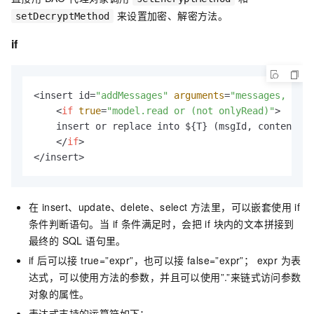
来设置加密、解密方法。
setDecryptMethod
if
<insert id=
"addMessages"
arguments
=
"messages, only
<
if
true
=
"model.read or (not onlyRead)"
>
    insert or replace into ${T} (msgId, content, r
</
if
>
</insert>
在 insert、update、delete、select 方法里，可以嵌套使用 if
条件判断语句。当 if 条件满足时，会把 if 块内的文本拼接到
最终的 SQL 语句里。
if 后可以接 true=”expr”，也可以接 false=”expr”； expr 为表
达式，可以使用方法的参数，并且可以使用”.”来链式访问参数
对象的属性。
表达式支持的运算符如下：