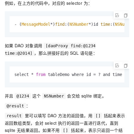
例如，在上方的代码中，对应的 selector 为：
- (
MessageModel
*)
find
:(
NSNumber
*)id 
time
:(
NSNumber
如果 DAO 对象调用
[daoProxy find:@1234
，那么拼接好后的 SQL 语句是：
time:@2014]
select * 
from
 tableDemo where id = ? and time > 
20
并且
这个
会交给 sqlite 绑定。
@1234
NSNumber
：
@result
里可以填写 DAO 方法的返回值，用
括起来表示
result
[]
返回数组类型，会对 select 执行的返回一直进行迭代，直到
sqlite 无结果返回。如果不用
括起来，表示只返回一个结
[]