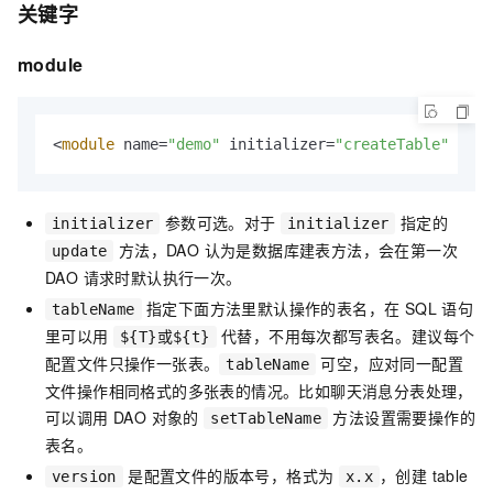
关键字
module
<
module
 name=
"demo"
 initializer=
"createTable"
 tabl
参数可选。对于
指定的
initializer
initializer
方法，DAO 认为是数据库建表方法，会在第一次
update
DAO 请求时默认执行一次。
指定下面方法里默认操作的表名，在 SQL 语句
tableName
里可以用
代替，不用每次都写表名。建议每个
${T}或${t}
配置文件只操作一张表。
可空，应对同一配置
tableName
文件操作相同格式的多张表的情况。比如聊天消息分表处理，
可以调用 DAO 对象的
方法设置需要操作的
setTableName
表名。
是配置文件的版本号，格式为
，创建 table
version
x.x