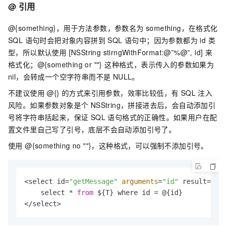
@ 引用
@{something}，用于方法参数，参数名为 something，在格式化
SQL 语句时会把对象内容拼到 SQL 语句中；因为参数都为 id 类
型，所以默认使用 [NSString stirngWithFormat:@”%@”, id] 来
格式化；@{something or ""} 这种格式，表示传入的参数如果为
nil，会转成一个空字符串而不是 NULL。
不建议使用 @{} 的方式来引用参数，效率比较低，有 SQL 注入
风险。如果参数对象是个 NSString，拼接进去后，会自动添加引
号将字符串括起来，保证 SQL 语句格式的正确性。如果用户在配
置文件里自己写了引号，底层不会自动添加引号了。
使用 @{something no ""}，这种格式，可以强制不添加引号。
<select id=
"getMessage"
arguments
=
"id"
 result=
"[Me
    select * 
from
 ${T} where id = @{id}

</select>