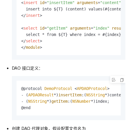
<
insert
id
=
"insertItem"
arguments
=
"content"
>
</
insert
>
<
select
id
=
"getItem"
arguments
=
"index"
result
=
</
select
>
</
module
>
DAO 接口定义：
@protocol 
DemoProtocol
 <
APDAOProtocol
>

- (
APDAOResult
*)
insertItem
:(
NSString
*)content;

- (
NSString
*)
getItem
:(
NSNumber
*)index;

@end
创建 DAO 代理对象，假设配置文件名为