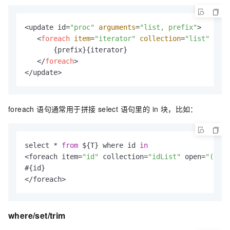
<update id=
"proc"
arguments
=
"list, prefix"
>

<
foreach
item
=
"iterator"
collection
=
"list"
open
       {prefix}{iterator}

</
foreach
>
</update>
foreach 语句通常用于拼接 select 语句里的 in 块，比如：
select * 
from
 ${T} where id 
in
<foreach item=
"id"
 collection=
"idList"
 open=
"("
 se
#{id}

</foreach>
where/set/trim