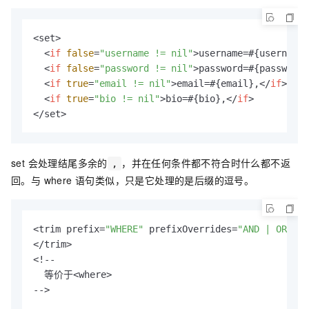
<set>

<
if
false
=
"username != nil"
>
username=#{username}
<
if
false
=
"password != nil"
>
password=#{password}
<
if
true
=
"email != nil"
>
email=#{email},
</
if
>
<
if
true
=
"bio != nil"
>
bio=#{bio},
</
if
>
</set>
set 会处理结尾多余的
，并在任何条件都不符合时什么都不返
,
回。与 where 语句类似，只是它处理的是后缀的逗号。
<trim prefix=
"WHERE"
 prefixOverrides=
"AND | OR | a
</trim>

<!--

  等价于<where>

-->
