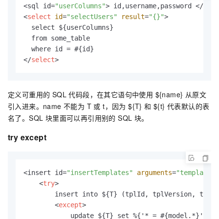
<sql id=
"userColumns"
<
select
id
=
"selectUsers"
result
=
"{}"
>
  select ${userColumns}

  from some_table

</
select
>
定义可重用的 SQL 代码段，在其它语句中使用 ${name} 从原文
引入进来。name 不能为 T 或 t，因为 ${T} 和 ${t} 代表默认的表
名了。SQL 块里面可以再引用别的 SQL 块。
try except
<insert id=
"insertTemplates"
arguments
=
"templates"
<
try
>
        insert into ${T} (tplId, tplVersion, time,
<
except
>
            update ${T} set %{'* = #{model.*}', da