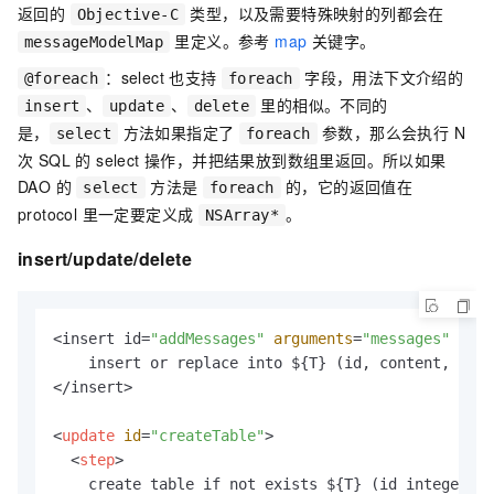
返回的
类型，以及需要特殊映射的列都会在
Objective-C
里定义。参考
map
关键字。
messageModelMap
：select 也支持
字段，用法下文介绍的
@foreach
foreach
、
、
里的相似。不同的
insert
update
delete
是，
方法如果指定了
参数，那么会执行 N
select
foreach
次 SQL 的 select 操作，并把结果放到数组里返回。所以如果
DAO 的
方法是
的，它的返回值在
select
foreach
protocol 里一定要定义成
。
NSArray*
insert/update/delete
<insert id=
"addMessages"
arguments
=
"messages"
 fore
    insert or replace into ${T} (id, content, uin,
</insert>

<
update
id
=
"createTable"
>
<
step
>
    create table if not exists ${T} (id integer pr