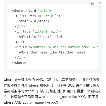
<where onVoid=
"quit"
> 

<
if
true
=
"state != nil"
>
    state = #{state}

</
if
>
<
if
true
=
"title != nil"
>
    AND title like #{title}

</
if
>
<
if
true
=
"author != nil and author.name != nil"
>
    AND author_name like #{author.name}

</
if
>
</where>
where 会处理多余的 AND、OR（大小写无所谓），并在任何条
件都不符合时连 where 都不返回。用于在 SQL 语句里拼接有大
量判断条件的 where 子句。比如上例，如果只有最后一个判断成
立，该语句会正确返回 where author_name like XXX，而不是
where AND author_name like XXX。