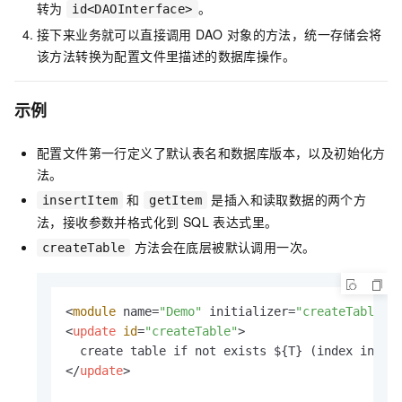
转为
。
id<DAOInterface>
接下来业务就可以直接调用 DAO 对象的方法，统一存储会将
该方法转换为配置文件里描述的数据库操作。
示例
配置文件第一行定义了默认表名和数据库版本，以及初始化方
法。
和
是插入和读取数据的两个方
insertItem
getItem
法，接收参数并格式化到 SQL 表达式里。
方法会在底层被默认调用一次。
createTable
<
module
 name=
"Demo"
 initializer=
"createTable"
 
<
update
id
=
"createTable"
>
</
update
>