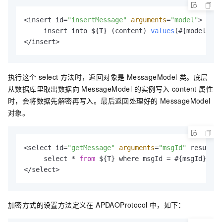
<insert id=
"insertMessage"
arguments
=
"model"
>

     insert into ${T} (content) 
values
(#{model.
con
</insert>
执行这个 select 方法时，返回对象是 MessageModel 类。底层
从数据库里取出数据向 MessageModel 的实例写入 content 属性
时，会将数据先解密再写入。最后返回处理好的 MessageModel
对象。
<select id=
"getMessage"
arguments
=
"msgId"
 result=
"
     select * 
from
 ${T} where msgId = #{msgId}

</select>
加密方式的设置方法定义在 APDAOProtocol 中，如下：