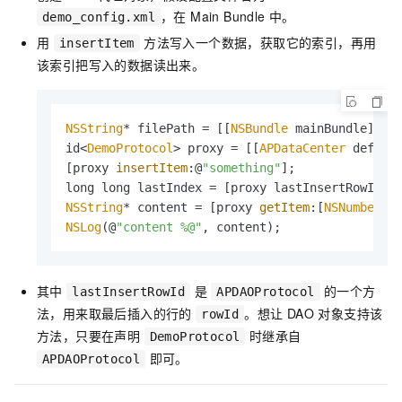
，在 Main Bundle 中。
demo_config.xml
用
方法写入一个数据，获取它的索引，再用
insertItem
该索引把写入的数据读出来。
NSString
* filePath = [[
NSBundle
 mainBundle] 
pa
id<
DemoProtocol
> proxy = [[
APDataCenter
 defaul
[proxy 
insertItem
:@
"something"
];

NSString
* content = [proxy 
getItem
:[
NSNumber
n
NSLog
(@
"content %@"
, content);
其中
是
的一个方
lastInsertRowId
APDAOProtocol
法，用来取最后插入的行的
。想让 DAO 对象支持该
rowId
方法，只要在声明
时继承自
DemoProtocol
即可。
APDAOProtocol