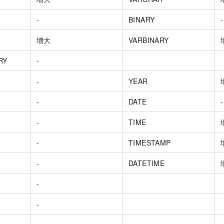
-
BINARY
-
增大
VARBINARY
RY
-
-
YEAR
-
DATE
-
-
TIME
-
TIMESTAMP
-
DATETIME
-
-