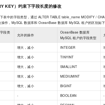
服务生态伙伴
视觉 Coding、空间感知、多模态思考等全面升级
1M上下文，专为长程任务能力而生
云工开物
企业应用
Night Plan 支持 Qwen 3.8-Max
AI 办公
NEW
RY KEY）约束下字段长度的修改
Red Hat
30+ 款产品免费体验
夜间 5 折，Qwen/Meoo/TokenPlan 客户专享
AI智能应用
科研合作
ERP
堂（旗舰版）
SUSE
中的字段类型，通过 ALTER TABLE table_name MODIFY / CHA
智能客服
AI 应用构建
大模型原生
CRM
作，MySQL 数据库和 OceanBase 数据库 MySQL 租户的区别如
2个月
自动承接线索
建站小程序
Qoder
大模型服务平台百炼-应用模版
OA 办公系统
HOT
NEW
的字段类
OceanBase 数据库
允许的操作
面向真实软件
个人版上线、团队版降价；千问3.8-Max首发发尝鲜
丰富多元化的应用模版和解决方案
MySQL 租户的字段类型
力提升
财税管理
模板建站
万有无界
大模型服务平台百炼-智能体
400电话
定制建站
增大，减小
INTEGER
的模型效果
灵活可视化地构建企业级 Agent
方案
广告营销
模板小程序
增大，减小
TINYINT
秒悟
人工智能平台 PAI
定制小程序
云端极速 AI 
新一代 AI 视频生成模型，深度适配广告营销等场景
AI Native 的算法工程平台，一站式完成建模、训练、推理服务部署
增大，减小
SMALLINT
APP 开发
增大，减小
MEDIUMINT
建站系统
增大，减小
BIGINT
AI 应用
10分钟微调：让0.6B模型媲美235B模型
多模态数据信
-
BOOLEAN
-
依托云原生高可用架构,实现Dify私有化部署
用1%尺寸在特定领域达到大模型90%以上效果