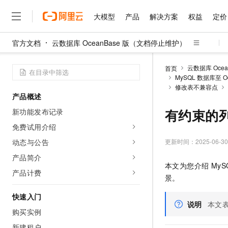
大模型
产品
解决方案
权益
定价
官方文档
云数据库 OceanBase 版（文档停止维护）
大模型
产品
解决方案
权益
定价
云市场
伙伴
服务
了解阿里云
精选产品
精选解决方案
普惠上云
产品定价
精选商城
成为销售伙伴
售前咨询
为什么选择阿里云
千问AI平台
云数据库 Oce
首页
了解云产品的定价详情
MySQL 数据库至 O
大模型服务平台百炼
千问办公，解锁你的工作
普惠上云 官方力荐
分销伙伴
在线服务
网站建设
什么是云计算
大
修改表不兼容点
大模型服务与应用平台
企业级Agent产品，直接
云服务器38元/年起，超
产品概述
咨询伙伴
多端小程序
技术领先
云上成本管理
售后服务
千问大模型
Agency Agents：拥
官方推荐返现计划
有约束的
大模型
新功能发布记录
大模型
精选产品
精选解决方案
Salesforce 国际版订阅
稳定可靠
管理和优化成本
多元化、高性能、安全可靠
推荐新用户得奖励，单订单
销售伙伴合作计划
免费试用介绍
自助服务
友盟天域
安全合规
人工智能与机器学习
AI
文本生成
无影云电脑
HappyHorse 打造一
云工开物
更新时间：
2025-06-30
动态与公告
无影生态合作计划
在线服务
观测云
分析师报告
随时随地安全接入的云上超
高校专属算力普惠，学生认
计算
互联网应用开发
产品简介
Qwen3.8-Max
HOT
Salesforce On Alibaba C
工单服务
本文为您介绍 MyS
智能体时代全能旗舰模型
Tuya 物联网平台阿里云
研究报告与白皮书
产品计费
云解析DNS
快速拥有专属 OpenClaw
Consulting Partner 合
大数据
容器
景。
免费试用
短信专区
蓝凌 OA
Qwen3.7-Plus
AI 大模型销售与服务生
快速入门
现代化应用
存储
天池大赛
能看、能想、能动手的多模
说明
本文
云原生大数据计算服务 Max
解决方案免费试用 新老
电子合同
购买实例
面向分析的企业级SaaS模
最高领取价值200元试用
安全
网络与CDN
AI 算法大赛
Qwen3-VL-Plus
畅捷通
新建租户