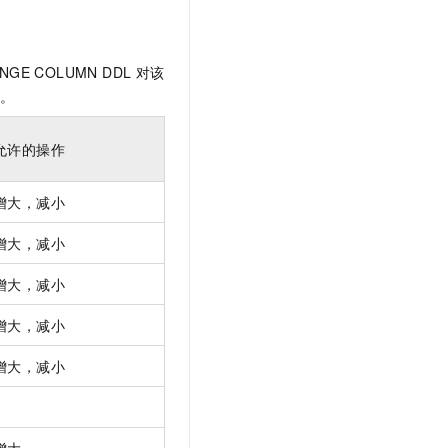
文戏情感细腻自然，动作戏激烈拳拳到肉，实现更强表演能力
支持中英文自由切换，具备更强的噪声鲁棒性
云聚AI 严选权益
SSL 证书
，一键激活高效办公新体验
精选AI产品，从模型到应用全链提效
堡垒机
NGE COLUMN DDL 对该
AI 用量加速计划
应用
防火墙
下。
、识别商机，让客服更高效、服务更出色。
新老同享，达量后返
千问办公
主机安全
NEW
允许的操作
的智能体编程平台
一站式AI生产力平台
AI 应用及服务市场
伶鹊
增大，减小
企业级人与Agent协作平台，接入和调度多个数字员工
智能客服平台，对话机器人、对话分析、智能外呼
AI 应用
增大，减小
大模型服务平台百炼 - 全妙
大模型
应用创作平台
多模态内容创作工具，已接入 DeepSeek
增大，减小
自然语言处理
增大，减小
数据标注
增大，减小
机器学习
息提取
与 AI 智能体进行实时音视频通话
从文本、图片、视频中提取结构化的属性信息
构建支持视频理解的 AI 音视频实时通话应用